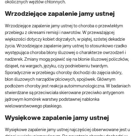
okolicznych węzłów chłonnych.
Wrzodziejące zapalenie jamy ustnej
Wrzodziejące zapalenie jamy ustnej to choroba o przewlekłym
przebiegu z okresami remisji i nawrotów. W przeważającej
większości dotyczy kobiet dojrzałych, w piątej, szóstej dekadzie
życia. Wrzodziejące zapalenie jamy ustnej to stosunkowo rzadko
występująca choroba błony śluzowej o charakterze owrzodzeń i
nadżerek. Zmiany mogą pojawić się na błonie śluzowej policzków,
dziąseł, na wargach, języku, czy podniebieniu twardym.
Sporadycznie w przebiegu choroby dochodzi do zajęcia skóry,
błon śluzowych narządów płciowych, spojówek. Głównym
podłożem choroby jest reakcja autoimmunologiczna. W badaniach
stwierdzane są przeciwciała skierowane przeciwko antygenom
jądrowym komórek warstwy podstawnej nabłonka
wielowarstwowego płaskiego.
Wysiękowe zapalenie jamy ustnej
Wysiękowe zapalenie jamy ustnej najczęściej obserwowane jest u