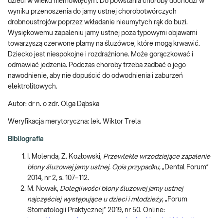
dzieci w wieku niemowlęcym. Do powstania choroby dochodzi w
wyniku przenoszenia do jamy ustnej chorobotwórczych
drobnoustrojów poprzez wkładanie nieumytych rąk do buzi.
Wysiękowemu zapaleniu jamy ustnej poza typowymi objawami
towarzyszą czerwone plamy na śluzówce, które mogą krwawić.
Dziecko jest niespokojne i rozdrażnione. Może gorączkować i
odmawiać jedzenia. Podczas choroby trzeba zadbać o jego
nawodnienie, aby nie dopuścić do odwodnienia i zaburzeń
elektrolitowych.
Autor: dr n. o zdr. Olga Dąbska
Weryfikacja merytoryczna: lek. Wiktor Trela
Bibliografia
I. Molenda, Z. Kozłowski,
Przewlekłe wrzodziejące zapalenie
błony śluzowej jamy ustnej. Opis przypadku
, „Dental Forum”
2014, nr 2, s. 107–112.
M. Nowak,
Dolegliwości błony śluzowej jamy ustnej
najczęściej występujące u dzieci i młodzieży
, „Forum
Stomatologii Praktycznej” 2019, nr 50. Online: