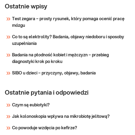
profilaktyczny
Ostatnie wpisy
Uwaga! Jeżeli kupujesz badanie dla dziecka,
zrealizuj je w punkcie przyjaznym dzieciom
podstawowy
Test zegara – prosty rysunek, który pomaga ocenić pracę
– sprawdź PUNKTY PRZYJAZNE
mózgu
DZIECIOM. Wskazany: → profilaktycznie, do
Sprawdź
oceny stanu zdrowia
Co to są elektrolity? Badania, objawy niedoboru i sposoby
uzupełniania
Badania na płodność kobiet i mężczyzn – przebieg
diagnostyki krok po kroku
SIBO u dzieci – przyczyny, objawy, badania
Ostatnie pytania i odpowiedzi
Czym są eubiotyki?
Jak kolonoskopia wpływa na mikrobiotę jelitową?
Co powoduje wzdęcia po kefirze?