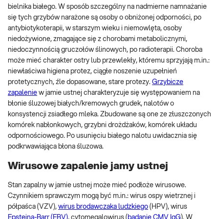
bielnika białego. W sposób szczególny na nadmierne namnażanie
się tych grzybów narażone są osoby o obniżonej odporności, po
antybiotykoterapii, w starszym wieku i niemowlęta, osoby
niedożywione, zmagające się z chorobami metabolicznymi,
niedoczynnością gruczołów ślinowych, po radioterapii. Choroba
może mieć charakter ostry lub przewlekły, któremu sprzyjają m.in.:
niewłaściwa higiena protez, ciągłe noszenie uzupełnień
protetycznych, źle dopasowane, stare protezy.
Grzybicze
zapalenie
w jamie ustnej charakteryzuje się występowaniem na
błonie śluzowej białych/kremowych grudek, nalotów o
konsystencji zsiadłego mleka. Zbudowane są one ze złuszczonych
komórek nabłonkowych, grzybni drożdżaków, komórek układu
odpornościowego. Po usunięciu białego nalotu uwidacznia się
podkrwawiająca błona śluzowa.
Wirusowe zapalenie jamy ustnej
Stan zapalny w jamie ustnej może mieć podłoże wirusowe.
Czynnikiem sprawczym mogą być m.in.: wirus ospy wietrznej i
półpaśca (VZV),
wirus brodawczaka ludzkiego
(HPV), wirus
Epsteina-Barr (EBV)
, cytomegalowirus (
badanie CMV IgG
). W