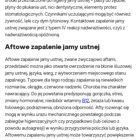
środki przeznaczone do higieny jamy ustnej – pasty do zębów,
płyny do płukania ust, nici dentystyczne, elementy protez
stomatologicznych. Czynnikami uczulającymi mogą być również:
żywność, leki czy dym tytoniowy. Kontaktowe zapalenie jamy
ustnej związane jest z typem IV reakcji nadwrażliwości, czyli z
nadwrażliwością opóźnioną.
Aftowe zapalenie jamy ustnej
Aftowe zapalenie jamy ustnej, zwane zwyczajowo aftami,
przedstawić można jako otwarte owrzodzenie na błonie śluzowej
jamy ustnej, języka, warg, z wytworzeniem miejscowego stanu
zapalnego. Typowe dla tego rodzaju zapalenia są niewielkich
rozmiarów, okrągłe, czerwone nadżerki. Choroba ma charakter
nawracający. Do jej powstania predysponują: gorączka, stres,
zmiany hormonalne, niedobór witaminy
B12
, żelaza lub kwasu
foliowego, podrażnienia, obniżona odporność. Afty rozwinąć się
mogą w wyniku urazu mechanicznego powstałego podczas
zabiegów higienizacyjnych czy przypadkowo (lub celowo z
powodu autoagresji) w wyniku przygryzienia policzka lub języka.
Aftowemu zapaleniu jamy ustnej może towarzyszyć powiększenie