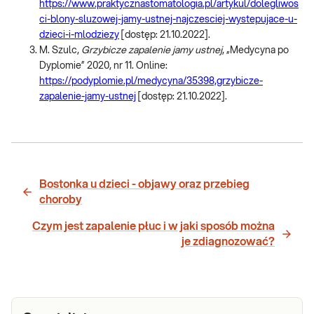
https://www.praktycznastomatologia.pl/artykul/dolegliwos
ci-blony-sluzowej-jamy-ustnej-najczesciej-wystepujace-u-
dzieci-i-mlodziezy
[dostęp: 21.10.2022].
M. Szulc,
Grzybicze zapalenie jamy ustnej
, „Medycyna po
Dyplomie” 2020, nr 11. Online:
https://podyplomie.pl/medycyna/35398,grzybicze-
zapalenie-jamy-ustnej
[dostęp: 21.10.2022].
Bostonka u dzieci - objawy oraz przebieg
choroby
Czym jest zapalenie płuc i w jaki sposób można
je zdiagnozować?