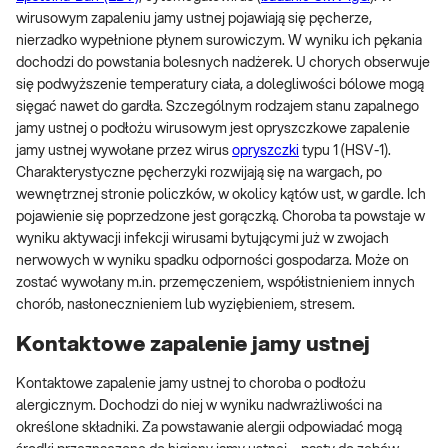
wirusowym zapaleniu jamy ustnej pojawiają się pęcherze,
nierzadko wypełnione płynem surowiczym. W wyniku ich pękania
dochodzi do powstania bolesnych nadżerek. U chorych obserwuje
się podwyższenie temperatury ciała, a dolegliwości bólowe mogą
sięgać nawet do gardła. Szczególnym rodzajem stanu zapalnego
jamy ustnej o podłożu wirusowym jest opryszczkowe zapalenie
jamy ustnej wywołane przez wirus
opryszczki
typu 1 (HSV-1).
Charakterystyczne pęcherzyki rozwijają się na wargach, po
wewnętrznej stronie policzków, w okolicy kątów ust, w gardle. Ich
pojawienie się poprzedzone jest gorączką. Choroba ta powstaje w
wyniku aktywacji infekcji wirusami bytującymi już w zwojach
nerwowych w wyniku spadku odporności gospodarza. Może on
zostać wywołany m.in. przemęczeniem, współistnieniem innych
chorób, nasłonecznieniem lub wyziębieniem, stresem.
Kontaktowe zapalenie jamy ustnej
Kontaktowe zapalenie jamy ustnej to choroba o podłożu
alergicznym. Dochodzi do niej w wyniku nadwrażliwości na
określone składniki. Za powstawanie alergii odpowiadać mogą