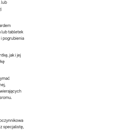
 lub
j
dardem
 lub tabletek
i pogrubienia
ę, jak i jej
wkę
rzymać
ej,
awierających
 sromu.
eloczynnikowa
 specjalistę,