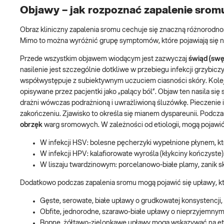
Objawy – jak rozpoznać zapalenie srom
Obraz kliniczny zapalenia sromu cechuje się znaczną różnorodno
Mimo to można wyróżnić grupę symptomów, które pojawiają się n
Przede wszystkim objawem wiodącym jest zazwyczaj
świąd (swę
nasilenie jest szczególnie dotkliwe w przebiegu infekcji grzybic
współwystępuje z subiektywnym uczuciem ciasności skóry. Kole
opisywane przez pacjentki jako „palący ból”. Objaw ten nasila si
drażni wówczas podrażnioną i uwrażliwioną śluzówkę. Pieczenie 
zakończeniu. Zjawisko to określa się mianem dyspareunii. Podcza
obrzęk
warg sromowych. W zależności od etiologii, mogą pojawić 
W infekcji HSV: bolesne pęcherzyki wypełnione płynem, któ
W infekcji HPV: kalafiorowate wyrośla (kłykciny kończyste)
W liszaju twardzinowym: porcelanowo-białe plamy, zanik sk
Dodatkowo podczas zapalenia sromu mogą pojawić się upławy, kt
Gęste, serowate, białe upławy o grudkowatej konsystencji,
Obfite, jednorodne, szarawo-białe upławy o nieprzyjemnym
Ropne, żółtawo-zielonkawe upławy mogą wskazywać na eti