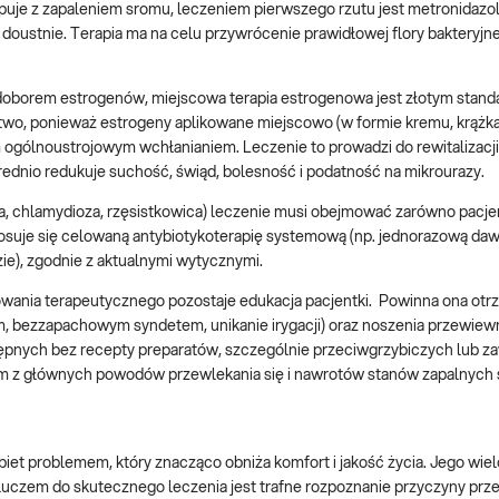
uje z zapaleniem sromu, leczeniem pierwszego rzutu jest metronidazol
oustnie. Terapia ma na celu przywrócenie prawidłowej flory bakteryjne
doborem estrogenów, miejscowa terapia estrogenowa jest złotym stan
two, ponieważ estrogeny aplikowane miejscowo (w formie kremu, krążka
ogólnoustrojowym wchłanianiem. Leczenie to prowadzi do rewitalizacji 
średnio redukuje suchość, świąd, bolesność i podatność na mikrourazy.
, chlamydioza, rzęsistkowica) leczenie musi obejmować zarówno pacjentk
suje się celowaną antybiotykoterapię systemową (np. jednorazową da
e), zgodnie z aktualnymi wytycznymi.
powania terapeutycznego pozostaje edukacja pacjentki. Powinna ona ot
, bezzapachowym syndetem, unikanie irygacji) oraz noszenia przewiewn
tępnych bez recepty preparatów, szczególnie przeciwgrzybiczych lub z
ednym z głównych powodów przewlekania się i nawrotów stanów zapalnych
iet problemem, który znacząco obniża komfort i jakość życia. Jego wi
uczem do skutecznego leczenia jest trafne rozpoznanie przyczyny przez