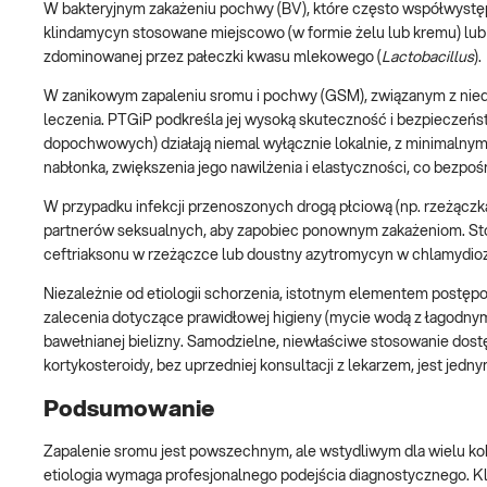
W bakteryjnym zakażeniu pochwy (BV), które często współwystęp
klindamycyn stosowane miejscowo (w formie żelu lub kremu) lub d
zdominowanej przez pałeczki kwasu mlekowego (
Lactobacillus
).
W zanikowym zapaleniu sromu i pochwy (GSM), związanym z nie
leczenia. PTGiP podkreśla jej wysoką skuteczność i bezpieczeńs
dopochwowych) działają niemal wyłącznie lokalnie, z minimalnym 
nabłonka, zwiększenia jego nawilżenia i elastyczności, co bezpo
W przypadku infekcji przenoszonych drogą płciową (np. rzeżączka
partnerów seksualnych, aby zapobiec ponownym zakażeniom. Sto
ceftriaksonu w rzeżączce lub doustny azytromycyn w chlamydiozi
Niezależnie od etiologii schorzenia, istotnym elementem postę
zalecenia dotyczące prawidłowej higieny (mycie wodą z łagodnym
bawełnianej bielizny. Samodzielne, niewłaściwe stosowanie dos
kortykosteroidy, bez uprzedniej konsultacji z lekarzem, jest j
Podsumowanie
Zapalenie sromu jest powszechnym, ale wstydliwym dla wielu kob
etiologia wymaga profesjonalnego podejścia diagnostycznego. Kl