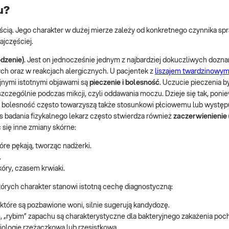
u?
ścią. Jego charakter w dużej mierze zależy od konkretnego czynnika s
ajczęściej.
dzenie)
. Jest on jednocześnie jednym z najbardziej dokuczliwych dozna
zych oraz w reakcjach alergicznych. U pacjentek z
liszajem twardzinowy
jnymi istotnymi objawami są
pieczenie i bolesność
. Uczucie pieczenia 
ę szczególnie podczas mikcji, czyli oddawania moczu. Dzieje się tak, pon
i bolesność często towarzyszą także stosunkowi płciowemu lub występu
s badania fizykalnego lekarz często stwierdza również
zaczerwienienie 
się inne zmiany skórne:
re pękają, tworząc nadżerki.
.
óry, czasem krwiaki.
órych charakter stanowi istotną cechę diagnostyczną:
 które są pozbawione woni, silnie sugerują kandydozę.
, „rybim” zapachu są charakterystyczne dla bakteryjnego zakażenia poc
ologię rzeżączkową lub rzęsistkową.