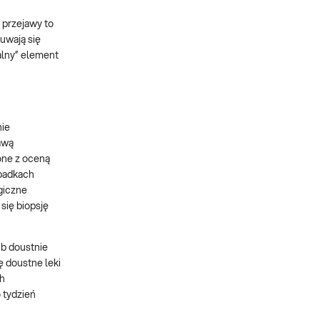
 przejawy to
suwają się
alny” element
nie
awą
one z oceną
ypadkach
giczne
się biopsję
ub doustnie
ę doustne leki
ch
 tydzień