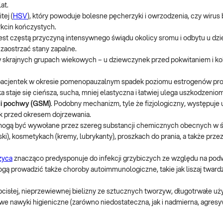
at.
tej (
HSV
), który powoduje bolesne pęcherzyki i owrzodzenia, czy wiru
ykcin kończystych.
 jest częstą przyczyną intensywnego świądu okolicy sromu i odbytu u dzie
 zaostrzać stany zapalne.
a w skrajnych grupach wiekowych – u dziewczynek przed pokwitaniem i ko
pacjentek w okresie pomenopauzalnym spadek poziomu estrogenów pr
a staje się cieńsza, sucha, mniej elastyczna i łatwiej ulega uszkodzenio
 i pochwy (GSM)
. Podobny mechanizm, tyle że fizjologiczny, występuje 
 przed okresem dojrzewania.
ogą być wywołane przez szereg substancji chemicznych obecnych w 
i), kosmetykach (kremy, lubrykanty), proszkach do prania, a także przez
zyca
znacząco predysponuje do infekcji grzybiczych ze względu na po
ą prowadzić także choroby autoimmunologiczne, takie jak liszaj twardz
bcisłej, nieprzewiewnej bielizny ze sztucznych tworzyw, długotrwałe u
we nawyki higieniczne (zarówno niedostateczna, jak i nadmierna, agresy