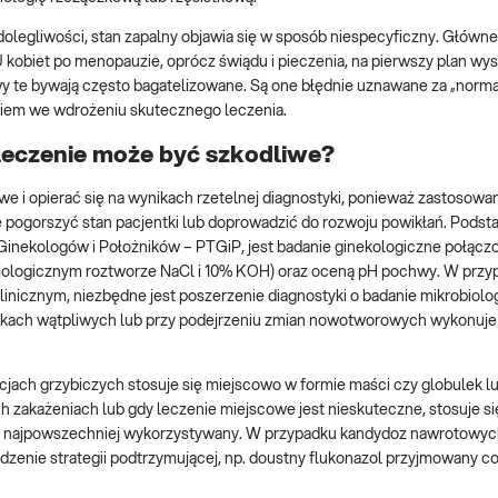
olegliwości, stan zapalny objawia się w sposób niespecyficzny. Główne
 U kobiet po menopauzie, oprócz świądu i pieczenia, na pierwszy plan wy
awy te bywają często bagatelizowane. Są one błędnie uznawane za „norm
niem we wdrożeniu skutecznego leczenia.
oleczenie może być szkodliwe?
 i opierać się na wynikach rzetelnej diagnostyki, ponieważ zastosowa
że pogorszyć stan pacjentki lub doprowadzić do rozwoju powikłań. Podst
inekologów i Położników – PTGiP, jest badanie ginekologiczne połącz
izjologicznym roztworze NaCl i 10% KOH) oraz oceną pH pochwy. W prz
linicznym, niezbędne jest poszerzenie diagnostyki o badanie mikrobiolo
dkach wątpliwych lub przy podejrzeniu zmian nowotworowych wykonuje 
kcjach grzybiczych stosuje się miejscowo w formie maści czy globulek l
ch zakażeniach lub gdy leczenie miejscowe jest nieskuteczne, stosuje si
est najpowszechniej wykorzystywany. W przypadku kandydoz nawrotowy
zenie strategii podtrzymującej, np. doustny flukonazol przyjmowany co