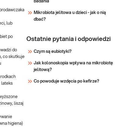
badania
bakterii z rodzaju Neisseria,
s brodawczaka
Mikrobiota jelitowa u dzieci - jak o nią
odpowiedzialny za
dbać?
występowanie u ludzi
ci, lub
rzeżączki, cz
biet po
Ostatnie pytania i odpowiedzi
owadzi do
Czym są eubiotyki?
m, co skutkuje
Jak kolonoskopia wpływa na mikrobiotę
u
jelitową?
środkach
Co powoduje wzdęcia po kefirze?
 lateks
dwyższone
inowy, liszaj
żywanie
wna higiena)