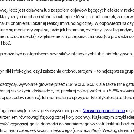
obowej, lecz jest objawem lub zespołem objawów będących efektem reakc
 klasycznymi cechami stanu zapalnego, którymi są: ból, obrzęk, zaczerwi
a uruchomieniu lokalnej reakcji immunologicznej. W odpowiedzi na czy
iane są mediatory zapalne, takie jak histamina, cytokiny i prostaglandyny
 i uczucie ciepła), zwiększenie ich przepuszczalności (co prowadzi do
i ból).
nego może być następstwem czynników infekcyjnych lub nieinfekcyjnych.
nniki infekcyjne, czyli zakażenia drobnoustrojami – to najczęstsza grup
rożdżycą), wywołane głównie przez
Candida albicans
, ale także inne gat
mniej raz w życiu doświadczy tej przykrej dolegliwości, a u 5-8% rozwinie
ej epizodów rocznie). Ich namnażaniu sprzyja antybiotykoterapia, która 
rogą płciową (np. rzeżączka wywołana przez
Neisseria gonorrhoeae
czy 
aburzeniem równowagi fizjologicznej flory pochwy. Najlepszym przykład
erial vaginosis
), gdzie dochodzi do nadmiernego wzrostu bakterii beztl
chronnych pałeczek kwasu mlekowego (
Lactobacillus
). Według danych