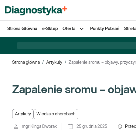
Strona Główna
e-Sklep
Oferta
Punkty Pobrań
Stref
Strona główna
/
Artykuły
/
Zapalenie sromu – objawy, przyczyn
Zapalenie sromu – objaw
Artykuły
Wiedza o chorobach
mgr Kinga Dworak
25 grudnia 2025
Prze