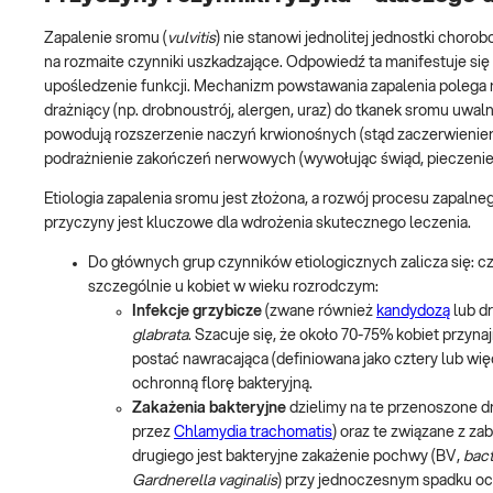
Zapalenie sromu (
vulvitis
) nie stanowi jednolitej jednostki chor
na rozmaite czynniki uszkadzające. Odpowiedź ta manifestuje się
upośledzenie funkcji. Mechanizm powstawania zapalenia polega n
drażniący (np. drobnoustrój, alergen, uraz) do tkanek sromu uwaln
powodują rozszerzenie naczyń krwionośnych (stąd zaczerwienienie
podrażnienie zakończeń nerwowych (wywołując świąd, pieczenie 
Etiologia zapalenia sromu jest złożona, a rozwój procesu zapal
przyczyny jest kluczowe dla wdrożenia skutecznego leczenia.
Do głównych grup czynników etiologicznych zalicza się: czy
szczególnie u kobiet w wieku rozrodczym:
Infekcje grzybicze
(zwane również
kandydozą
lub d
glabrata
. Szacuje się, że około 70-75% kobiet przynaj
postać nawracająca (definiowana jako cztery lub więc
ochronną florę bakteryjną.
Zakażenia bakteryjne
dzielimy na te przenoszone d
przez
Chlamydia trachomatis
) oraz te związane z z
drugiego jest bakteryjne zakażenie pochwy (BV,
bact
Gardnerella vaginalis
) przy jednoczesnym spadku o