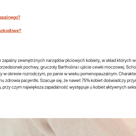
zapalnego?
 szkodliwe?
an zapalny zewnętrznych narządów płciowych kobiety, w skład których 
przedsionek pochwy, gruczoły Bartholina i ujście cewki moczowej. Scho
ty w okresie rozrodczym, po panie w wieku pomenopauzalnym. Charakte
anu zdrowia pacjentki. Szacuje się, że nawet 75% kobiet doświadczy przy
a, przy czym największa zapadalność występuje u kobiet aktywnych sek