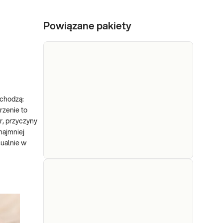
Powiązane pakiety
wchodzą:
rzenie to
r, przyczyny
najmniej
sualnie w
e-Pakiet
wysyłkowy
Grzyby z rodzaju Candida są
grzybicze
najczęstszą przyczyną
infekcje
zakażeń grzybiczych układu
intymne -