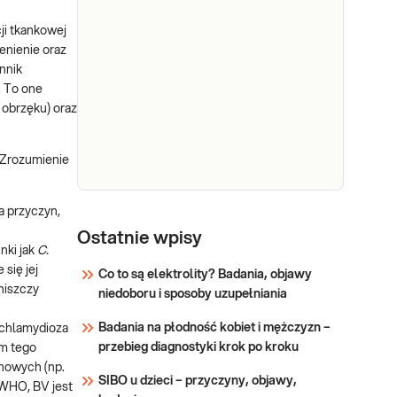
trachomatis
Przedstawione badanie
DNA met.
ji tkankowej
wykrywa obecność
real time
enienie oraz
materiału genetycznego
PCR,
nnik
bakterii Chlamydia
jakościowo
. To one
trachomatis, w pobranej
 obrzęku) oraz
próbce. Chlamydia
Sprawdź
trachomatis to gatunek
bakterii z rodzaju Chlamydia.
 Zrozumienie
Obecnie zidentyfikowano
kilkanaście serotypów
a przyczyn,
(odmian) tego patogenu, któ
Neisseria
gonorrhoeae
Ostatnie wpisy
unki jak
C.
(rzeżączka)
Przedstawione badanie
 się jej
Co to są elektrolity? Badania, objawy
DNA, met.
wykrywa obecność
niszczy
niedoboru i sposoby uzupełniania
materiału genetycznego
real time
bakterii Neisseria
PCR,
Badania na płodność kobiet i mężczyzn –
chlamydioza
gonorrhoeae w pobranej
jakościowo
przebieg diagnostyki krok po kroku
em tego
próbce. Neisseria
enowych (np.
gonorrhoeae (dwoinka
SIBO u dzieci – przyczyny, objawy,
Sprawdź
 WHO, BV jest
rzeżączki) - to gatunek