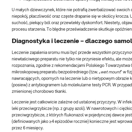
U małych dziewczynek, które nie potrafią zwerbalizować swoich d
niepokój, płaczliwość oraz częste drapanie się w okolicy krocza.
suchość, piekący ból oraz przewlekły dyskomfort. Niestety, obj
procesu starzenia. To błędne przeświadczenie skutkuje opóźnie
Diagnostyka i leczenie – dlaczego sam
Leczenie zapalenia sromu musi być przede wszystkim przyczynowe
niewłaściwego preparatu nie tylko nie przyniesie efektu, ale mo
rozpoznania, zgodnie z rekomendacjami Polskiego Towarzystwa G
mikroskopową preparatu bezpośredniego (tzw. „
wet mount
” w f
nawracających, opornych na leczenie lub o nietypowym obrazie k
(posiew) z antybiogramem lub molekularne testy PCR. W przypa
zmienionej chorobowo tkanki.
Leczenie jest całkowicie zależne od ustalonej przyczyny. W infe
leki przeciwgrzybicze (np. z grupy azoli). W nawrotowych i ciężki
przeciwgrzybicze, z których flukonazol w pojedynczej dawce j
(definiowanych jako ≥4 epizodów rocznie) konieczne jest wprowad
przez 6 miesięcy.