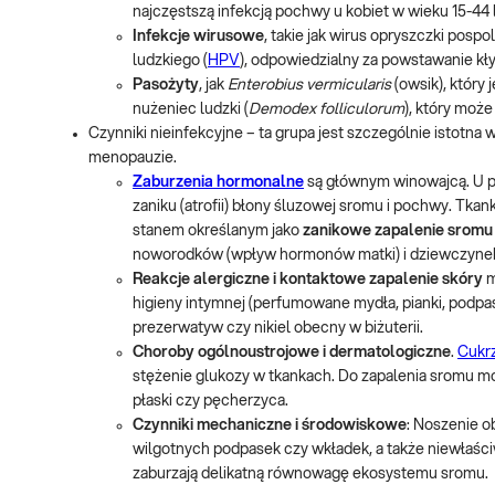
najczęstszą infekcją pochwy u kobiet w wieku 15-44 l
Infekcje wirusowe
, takie jak wirus opryszczki pospoli
ludzkiego (
HPV
), odpowiedzialny za powstawanie kł
Pasożyty
, jak
Enterobius vermicularis
(owsik), który
nużeniec ludzki (
Demodex folliculorum
), który może
Czynniki nieinfekcyjne – ta grupa jest szczególnie istotn
menopauzie.
Zaburzenia hormonalne
są głównym winowajcą. U 
zaniku (atrofii) błony śluzowej sromu i pochwy. Tkank
stanem określanym jako
zanikowe zapalenie sromu
noworodków (wpływ hormonów matki) i dziewczynek
Reakcje alergiczne i kontaktowe zapalenie skóry
m
higieny intymnej (perfumowane mydła, pianki, podpask
prezerwatyw czy nikiel obecny w biżuterii.
Choroby ogólnoustrojowe i dermatologiczne
.
Cukr
stężenie glukozy w tkankach. Do zapalenia sromu mog
płaski czy pęcherzyca.
Czynniki mechaniczne i środowiskowe
: Noszenie o
wilgotnych podpasek czy wkładek, a także niewłaści
zaburzają delikatną równowagę ekosystemu sromu.