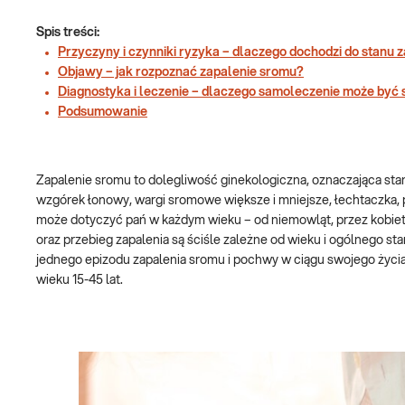
Spis treści:
Przyczyny i czynniki ryzyka – dlaczego dochodzi do stanu 
Objawy – jak rozpoznać zapalenie sromu?
Diagnostyka i leczenie – dlaczego samoleczenie może być
Podsumowanie
Zapalenie sromu to dolegliwość ginekologiczna, oznaczająca st
wzgórek łonowy, wargi sromowe większe i mniejsze, łechtaczka, 
może dotyczyć pań w każdym wieku – od niemowląt, przez kobie
oraz przebieg zapalenia są ściśle zależne od wieku i ogólnego st
jednego epizodu zapalenia sromu i pochwy w ciągu swojego życi
wieku 15-45 lat.