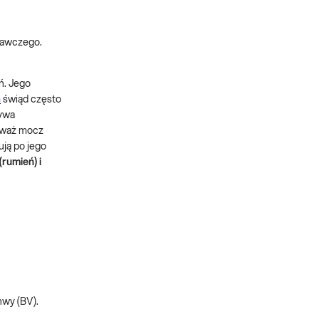
prawczego.
ń. Jego
m
świąd często
bywa
ieważ mocz
ją po jego
(rumień) i
hwy (BV).