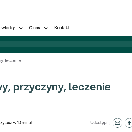
a wiedzy
O nas
Kontakt
y, leczenie
y, przyczyny, leczenie
czytasz w
10
minut
Udostępnij