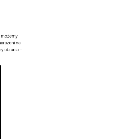
a, możemy
narażeni na
my ubrania –