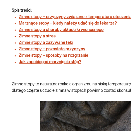
Spis treści:
Zimne stopy – przyczyny związane z temperaturą otoczeni
Marznące stopy – kiedy należy udać się do lekarza?
Zimne stopy a choroby układu krwionośnego
Zimne stopy a stres
Zimne stopy a zażywane leki
Zimne stopy – pozostałe przyczyny
Zimne stopy – sposoby na rozgrzanie
Jak zapobiegać marznięciu stóp?
Zimne stopy to naturalna reakcja organizmu na niską temperatur
dlatego częste uczucie zimna w stopach powinno zostać skonsul