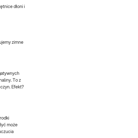
tnice dłoni i
wujemy zimne
egatywnych
aliny. To z
czyn. Efekt?
rodki
 Być może
uczucia