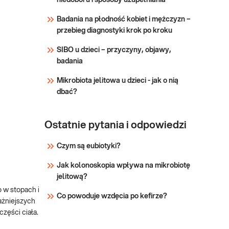
niedoboru i sposoby uzupełniania
punkcie przyjaznym
Sprawdź
dzieciom –
Badania na płodność kobiet i mężczyzn –
sprawdź PUNKTY
przebieg diagnostyki krok po kroku
PRZYJAZNE DZIECIOM.
Wskazany: →
SIBO u dzieci – przyczyny, objawy,
profilaktycznie, do oceny
badania
stanu zdrowia
Mikrobiota jelitowa u dzieci - jak o nią
dbać?
Ostatnie pytania i odpowiedzi
Czym są eubiotyki?
Jak kolonoskopia wpływa na mikrobiotę
jelitową?
 w stopach i
Co powoduje wzdęcia po kefirze?
ażniejszych
zęści ciała.