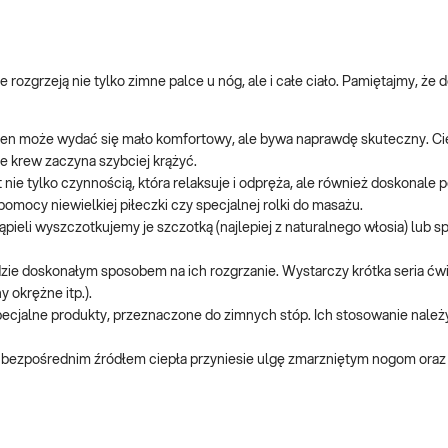
 rozgrzeją nie tylko zimne palce u nóg, ale i całe ciało. Pamiętajmy, ż
 ten może wydać się mało komfortowy, ale bywa naprawdę skuteczny. C
e krew zaczyna szybciej krążyć.
nie tylko czynnością, która relaksuje i odpręża, ale również doskonale
omocy niewielkiej piłeczki czy specjalnej rolki do masażu.
ąpieli wyszczotkujemy je szczotką (najlepiej z naturalnego włosia) lub s
zie doskonałym sposobem na ich rozgrzanie. Wystarczy krótka seria ćw
 okrężne itp.).
ecjalne produkty, przeznaczone do zimnych stóp. Ich stosowanie nale
óp bezpośrednim źródłem ciepła przyniesie ulgę zmarzniętym nogom oraz