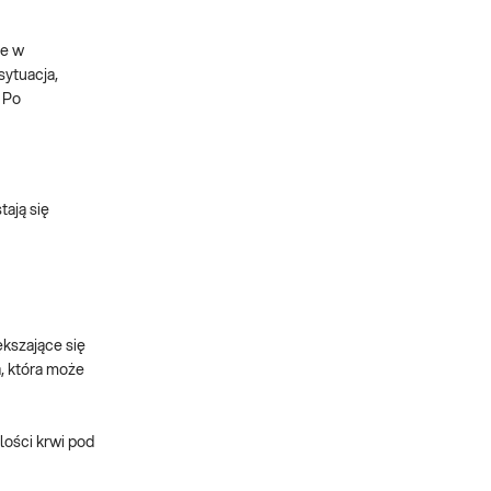
że w
sytuacja,
 Po
tają się
ększające się
a, która może
lości krwi pod