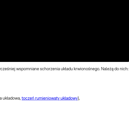
cześniej wspomniane schorzenia układu krwionośnego. Należą do nich:
na układowa,
toczeń rumieniowaty układowy
),