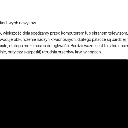
szkodliwych nawyków.
zamy, większość dnia spędzamy przed komputerem lub ekranem telewizor
woduje obkurczenie naczyń krwionośnych, dlatego palacze są bardziej 
iało, dlatego może nasilić dolegliwość. Bardzo ważne jest to, jakie nosi
ie, buty czy skarpetki) utrudnia przepływ krwi w nogach.