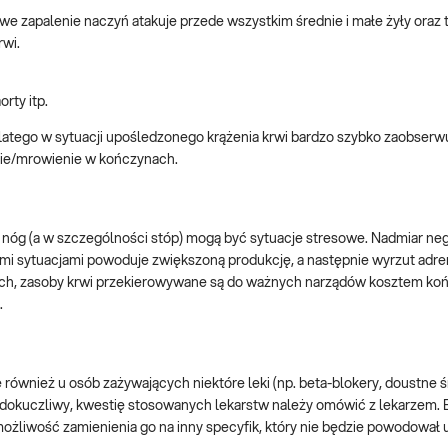
zapalenie naczyń atakuje przede wszystkim średnie i małe żyły oraz tę
rwi.
rty itp.
 dlatego w sytuacji upośledzonego krążenia krwi bardzo szybko zaobser
nie/mrowienie w kończynach.
nóg (a w szczególności stóp) mogą być sytuacje stresowe. Nadmiar n
i sytuacjami powoduje zwiększoną produkcję, a następnie wyrzut adren
ch, zasoby krwi przekierowywane są do ważnych narządów kosztem koń
.
 również u osób zażywających niektóre leki (np. beta-blokery, doustne ś
wo dokuczliwy, kwestię stosowanych lekarstw należy omówić z lekarzem.
ożliwość zamienienia go na inny specyfik, który nie będzie powodował 