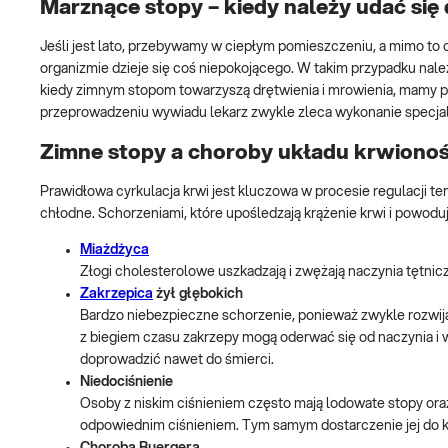
Marznące stopy – kiedy należy udać się 
Jeśli jest lato, przebywamy w ciepłym pomieszczeniu, a mimo 
organizmie dzieje się coś niepokojącego. W takim przypadku należ
kiedy zimnym stopom towarzyszą drętwienia i mrowienia, mamy pr
przeprowadzeniu wywiadu lekarz zwykle zleca wykonanie specjal
Zimne stopy a choroby układu krwiono
Prawidłowa cyrkulacja krwi jest kluczowa w procesie regulacji tem
chłodne. Schorzeniami, które upośledzają krążenie krwi i powod
Miażdżyca
Złogi cholesterolowe uszkadzają i zwężają naczynia tętnicz
Zakrzepica
żył głębokich
Bardzo niebezpieczne schorzenie, ponieważ zwykle rozwija
z biegiem czasu zakrzepy mogą oderwać się od naczynia i wr
doprowadzić nawet do śmierci.
Niedociśnienie
Osoby z niskim ciśnieniem często mają lodowate stopy oraz
odpowiednim ciśnieniem. Tym samym dostarczenie jej do k