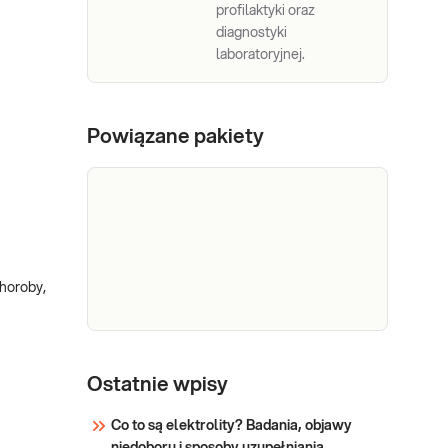
profilaktyki oraz
diagnostyki
laboratoryjnej.
Powiązane pakiety
choroby,
e-Pakiet
Dedykowany dla: Kobiet,
profilaktyczny
Ostatnie wpisy
Mężczyzn, Dzieci Uwaga!
Jeżeli kupujesz badanie
podstawowy
Co to są elektrolity? Badania, objawy
dla dziecka, zrealizuj je w