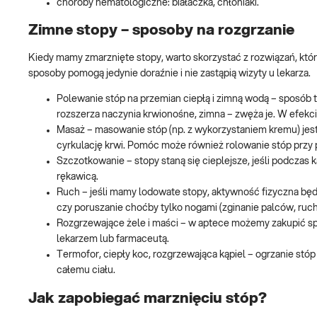
choroby hematologiczne: białaczka, chłoniaki.
Zimne stopy – sposoby na rozgrzanie
Kiedy mamy zmarznięte stopy, warto skorzystać z rozwiązań, które
sposoby pomogą jedynie doraźnie i nie zastąpią wizyty u lekarza.
Polewanie stóp na przemian ciepłą i zimną wodą – sposób
rozszerza naczynia krwionośne, zimna – zwęża je. W efekci
Masaż – masowanie stóp (np. z wykorzystaniem kremu) jest 
cyrkulację krwi. Pomóc może również rolowanie stóp przy p
Szczotkowanie – stopy staną się cieplejsze, jeśli podczas k
rękawicą.
Ruch – jeśli mamy lodowate stopy, aktywność fizyczna będ
czy poruszanie choćby tylko nogami (zginanie palców, ruchy
Rozgrzewające żele i maści – w aptece możemy zakupić sp
lekarzem lub farmaceutą.
Termofor, ciepły koc, rozgrzewająca kąpiel – ogrzanie st
całemu ciału.
Jak zapobiegać marznięciu stóp?