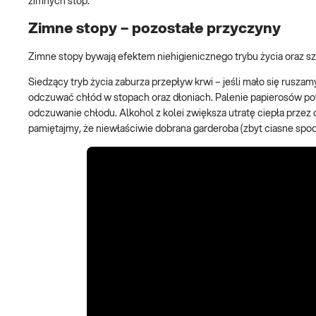
zimnych stóp.
Zimne stopy – pozostałe przyczyny
Zimne stopy bywają efektem niehigienicznego trybu życia oraz 
Siedzący tryb życia zaburza przepływ krwi – jeśli mało się rus
odczuwać chłód w stopach oraz dłoniach. Palenie papierosów po
odczuwanie chłodu. Alkohol z kolei zwiększa utratę ciepła przez c
pamiętajmy, że niewłaściwie dobrana garderoba (zbyt ciasne spodn