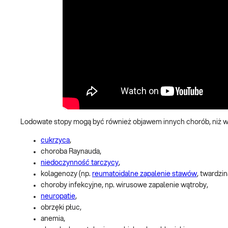
Lodowate stopy mogą być również objawem innych chorób, niż w
cukrzyca
,
choroba Raynauda,
niedoczynność tarczycy
,
kolagenozy (np.
reumatoidalne zapalenie stawów
, twardzi
choroby infekcyjne, np. wirusowe zapalenie wątroby,
neuropatie
,
obrzęki płuc,
anemia,