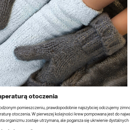
mperaturą otoczenia
odzonym pomieszczeniu, prawdopodobnie najszybciej odczujemy zimno
eraturę otoczenia. W pierwszej kolejności krew pompowana jest do najw
ta organizmu zostaje utrzymana, ale pogarsza się ukrwienie dystalnych c