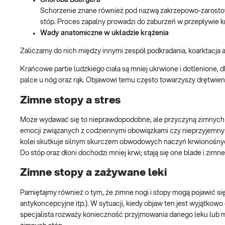
Choroba Buergera
Schorzenie znane również pod nazwą zakrzepowo-zarostowe 
stóp. Proces zapalny prowadzi do zaburzeń w przepływie k
Wady anatomiczne w układzie krążenia
Zaliczamy do nich między innymi zespół podkradania, koarktacja ao
Krańcowe partie ludzkiego ciała są mniej ukrwione i dotlenione,
palce u nóg oraz rąk. Objawowi temu często towarzyszy drętwie
Zimne stopy a stres
Może wydawać się to nieprawdopodobne, ale przyczyną zimnych 
emocji związanych z codziennymi obowiązkami czy nieprzyjemnym
kolei skutkuje silnym skurczem obwodowych naczyń krwionośny
Do stóp oraz dłoni dochodzi mniej krwi; stają się one blade i zimne
Zimne stopy a zażywane leki
Pamiętajmy również o tym, że zimne nogi i stopy mogą pojawić się
antykoncepcyjne itp.). W sytuacji, kiedy objaw ten jest wyjątko
specjalista rozważy konieczność przyjmowania danego leku lub m