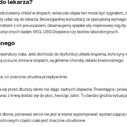
do lekarza?
to odczuwamy chłód w stopach, wówczas objaw ten może być sygnałem, 
y udać się do lekarza. Bezwzględnej konsultacji ze specjalistą wymaga 
oblem z ich poruszaniem, obserwujemy spadek siły mięśniowej nóg itp.
istycznych badań: EKG, USG Dopplera czy testów laboratoryjnych.
śnego
peratury ciała. Jeśli dochodzi do dysfunkcji układu krążenia, kończyny s
ują uczucie zimna w stopach, są głównie choroby układu krwionośnego:
e, co znacznie utrudnia przepływ krwi.
 się przez dłuższy okres nie dając żadnych objawów. Powstające i powi
az z krwią dostać się do płuc, tworząc zator. To bardzo groźna sytuacj
 dłonie, ponieważ serce nie jest w stanie wypompować wystarczającej i
ońcowych części ciała jest znacznie utrudnione.