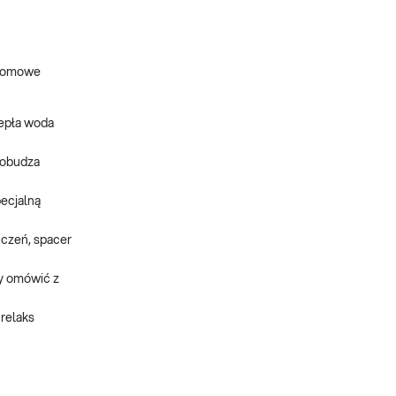
e domowe
iepła woda
 pobudza
pecjalną
iczeń, spacer
ży omówić z
 relaks