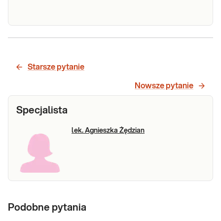
Lipidogram
(CHOL,
Lipidogram (CHOL, HDL, nie-HDL, LDL, TG).
HDL, nie-
Lipidogram - ilościowe badanie frakcji
Starsze pytanie
cholesterolu i trójglicerydów, potocznie
HDL, LDL,
&bdquo;Badanie cholesterolu&rdquo;. Badanie
Nowsze pytanie
TG)
cholesterolu wykonywane jest w diagnostyce
dyslipidemii oraz w ocenie ryzyka miaż
Specjalista
Sprawdź
lek. Agnieszka Żędzian
Podobne pytania