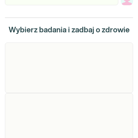
Wybierz badania i zadbaj o zdrowie
Hormon
Hormon wzrostu. Oznaczanie stężenia
wzrostu
hormonu wzrostu (GH, hGH) we krwi,
wykonywane w diagnostyce i leczeniu
(HGH)
chorób i stanów związanych z zaburzeniami
wydzielania hormonu.
Sprawdź