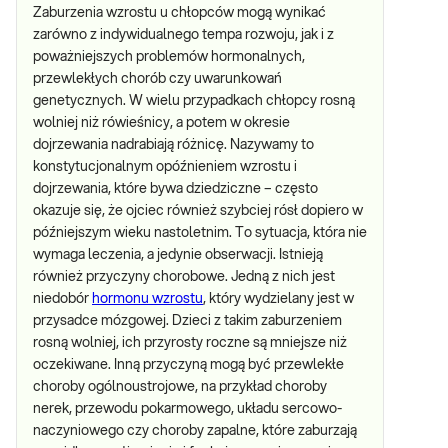
Zaburzenia wzrostu u chłopców mogą wynikać
zarówno z indywidualnego tempa rozwoju, jak i z
poważniejszych problemów hormonalnych,
przewlekłych chorób czy uwarunkowań
genetycznych. W wielu przypadkach chłopcy rosną
wolniej niż rówieśnicy, a potem w okresie
dojrzewania nadrabiają różnicę. Nazywamy to
konstytucjonalnym opóźnieniem wzrostu i
dojrzewania, które bywa dziedziczne – często
okazuje się, że ojciec również szybciej rósł dopiero w
późniejszym wieku nastoletnim. To sytuacja, która nie
wymaga leczenia, a jedynie obserwacji. Istnieją
również przyczyny chorobowe. Jedną z nich jest
niedobór
hormonu wzrostu
, który wydzielany jest w
przysadce mózgowej. Dzieci z takim zaburzeniem
rosną wolniej, ich przyrosty roczne są mniejsze niż
oczekiwane. Inną przyczyną mogą być przewlekłe
choroby ogólnoustrojowe, na przykład choroby
nerek, przewodu pokarmowego, układu sercowo-
naczyniowego czy choroby zapalne, które zaburzają