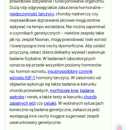
prawidłowe odżywienie i funkcjonowanie organizmu.
Dużą rolę odgrywają także zaburzenia hormonalne –
niedoczynność tarczycy
, choroby nadnerczy czy
nieprawidłowe dojrzewanie płciowe mogą istotnie
wpływać na tempo wzrastania. Nie można zapominać
o czynnikach genetycznych – niektóre zespoły takie
jak np. zespół Noonan, mogą powodować niski wzrost
i towarzyszące inne cechy dysmorficzne. Aby ustalić
przyczynę, lekarz zbiera dokładny wywiad i wykonuje
badanie fizykalne. W badaniach laboratoryjnych
oznacza się przede wszystkim poziomy hormonów
np. hormon wzrostu,
insulinopodobny czynnik
wzrostu IGF-1
, hormony tarczycy. W zależności od
objawów wykonuje się także badania w kierunku
chorób przewlekłych,
morfologię krwi
,
badania
wątroby
i nerek, a także testy w kierunku
chorób
zapalnych jelit
czy
celiakii
. W wybranych sytuacjach
konieczne są badania genetyczne, zwłaszcza jeśli
występują inne cechy mogące sugerować zespół
uwarunkowany genetycznie.