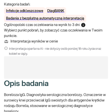
Kategoria badań:
Infekcje odkleszczowe
DiagBANK
Badania z bezpłatną automatyczną interpretacją
Ogólnopolski czas oczekiwania na wynik
to
3 dni
Wybierz punkt pobrań, by zobaczyć czas oczekiwania w Twoim
punkcie.
Interpretacja wyników w cenie
Interpretacja oparta na AI - nie dotyczy osób poniżej 18 roku życia oraz
kobiet w ciąży.
Opis badania
Borelioza IgG. Diagnostyka serologiczna boreliozy. Oznaczenie w
surowicy krwi przeciwciał IgG swoistych dla antygenów krętków
rodzaju Borrelia, stosowane w serologicznej diagnostyce
boreliozy.