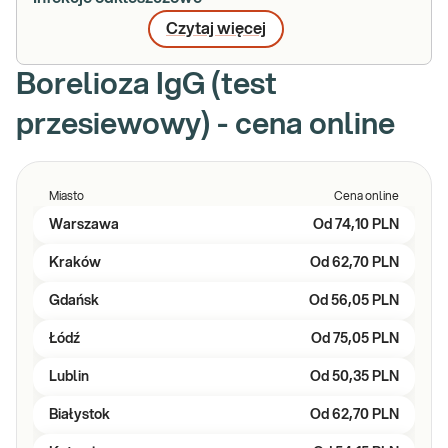
Czytaj więcej
Borelioza IgG (test
przesiewowy) - cena online
Miasto
Cena online
Warszawa
Od
74,10 PLN
Kraków
Od
62,70 PLN
Gdańsk
Od
56,05 PLN
Łódź
Od
75,05 PLN
Lublin
Od
50,35 PLN
Białystok
Od
62,70 PLN