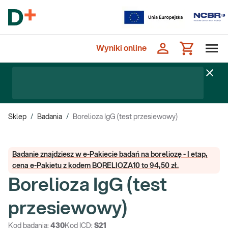
Wyniki online
Sklep
/
Badania
/
Borelioza IgG (test przesiewowy)
Badanie znajdziesz w e-Pakiecie badań na boreliozę - I etap,
cena e-Pakietu z kodem BORELIOZA10 to 94,50 zł.
Borelioza IgG (test
przesiewowy)
Kod badania:
430
Kod ICD:
S21