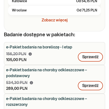
Katowice
Od
54,15 PLN
Wrocław
Od
71,25 PLN
Zobacz więcej
Badanie dostępne w pakietach:
e-Pakiet badania na boreliozę - I etap
156,20 PLN
Sprawdź
105,00 PLN
e-Pakiet badania na choroby odkleszczowe –
podstawowy
534,30 PLN
Sprawdź
289,00 PLN
e-Pakiet badania na choroby odkleszczowe –
rozszerzony