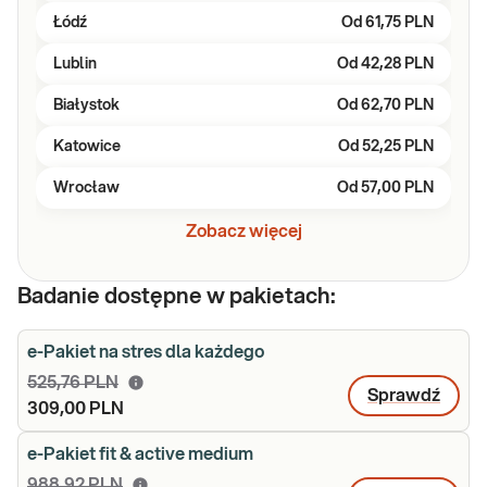
Łódź
Od
61,75 PLN
Lublin
Od
42,28 PLN
Białystok
Od
62,70 PLN
Katowice
Od
52,25 PLN
Wrocław
Od
57,00 PLN
Zobacz więcej
Badanie dostępne w pakietach:
e-Pakiet na stres dla każdego
525,76 PLN
Sprawdź
309,00 PLN
e-Pakiet fit & active medium
988,92 PLN