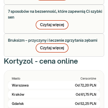
7 sposobów na bezsenność, które zapewnią Ci szybki
sen
Czytaj więcej
Bruksizm – przyczyny i leczenie zgrzytania zębami
Czytaj więcej
Kortyzol - cena online
Miasto
Cena online
Warszawa
Od
72,20 PLN
Kraków
Od
61,75 PLN
Gdańsk
Od
52,25 PLN