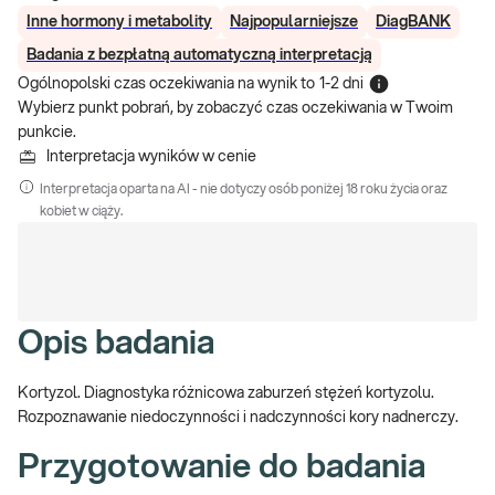
Inne hormony i metabolity
Najpopularniejsze
DiagBANK
Badania z bezpłatną automatyczną interpretacją
Ogólnopolski czas oczekiwania na wynik
to
1-2 dni
Wybierz punkt pobrań, by zobaczyć czas oczekiwania w Twoim
punkcie.
Interpretacja wyników w cenie
Interpretacja oparta na AI - nie dotyczy osób poniżej 18 roku życia oraz
kobiet w ciąży.
Opis badania
Kortyzol. Diagnostyka różnicowa zaburzeń stężeń kortyzolu.
Rozpoznawanie niedoczynności i nadczynności kory nadnerczy.
Przygotowanie do badania