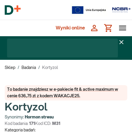
Wyniki online
Sklep
/
Badania
/
Kortyzol
To badanie znajdziesz w e-pakiecie fit & active maximum w
cenie 636,75 zł z kodem WAKACJE25.
Kortyzol
Synonimy:
Hormon stresu
Kod badania:
171
Kod ICD:
M31
Kategoria badań: