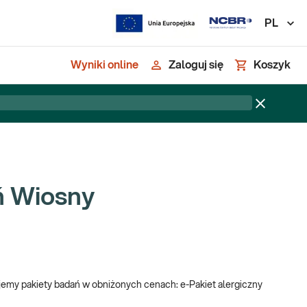
PL
Wyniki online
Zaloguj się
Koszyk
ń Wiosny
ujemy pakiety badań w obniżonych cenach: e-Pakiet alergiczny