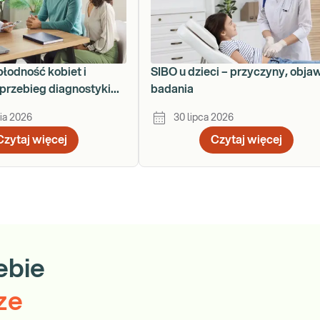
płodność kobiet i
SIBO u dzieci – przyczyny, obja
przebieg diagnostyki
badania
ku
ia 2026
30 lipca 2026
Czytaj więcej
Czytaj więcej
ebie
ze