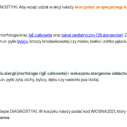
NOSTYKI. Aby wziąć udział w akcji należy
skorzystać ze specjalnego
 morfologia krwi,
IgE całkowite
oraz
panel pediatryczny (28 alergenów)
. 
m.in. pyłki
bylicy
, brzozy brodawkowatej czy mleko, białko i żółtko jajka
u alergii (morfologia i IgE całkowite) i wskazaniu alergenów odde
 pyłki żyta, olchy, bylicy, dębu czy naskórki psa i kota).
klepie DIAGNOSTYKI. W koszyku należy podać kod WIOSNA2021, który 
mienne
.