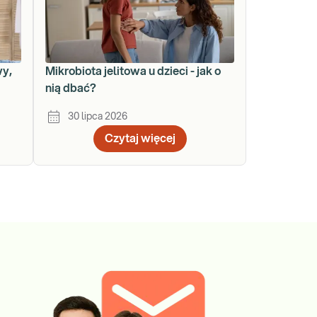
wy,
Mikrobiota jelitowa u dzieci - jak o
nią dbać?
30 lipca 2026
Czytaj więcej