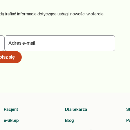
dą trafiać informacje dotyczące usług i nowości w ofercie
Adres e-mail
isz się
Pacjent
Dla lekarza
S
e-Sklep
Blog
P