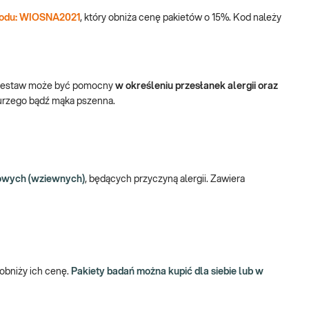
 kodu: WIOSNA2021
, który obniża cenę pakietów o 15%. Kod należy
Zestaw może być pomocny
w określeniu przesłanek alergii oraz
 kurzego bądź mąka pszenna.
chowych (wziewnych)
, będących przyczyną alergii. Zawiera
obniży ich cenę.
Pakiety badań można kupić dla siebie lub w