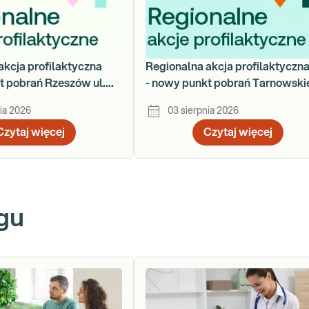
akcja profilaktyczna
Regionalna akcja profilaktyczn
t pobrań Rzeszów ul.
- nowy punkt pobrań Tarnowski
za 78
Góry - ul. Nakielska 54
ia 2026
03 sierpnia 2026
Czytaj więcej
Czytaj więcej
gu