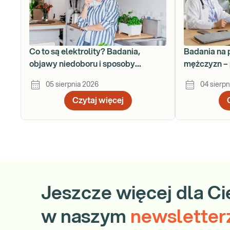
Co to są elektrolity? Badania,
Badania na 
objawy niedoboru i sposoby
mężczyzn – 
uzupełniania
krok po kro
05 sierpnia 2026
04 sierpn
Czytaj więcej
Jeszcze więcej dla Ci
w naszym
newsletter