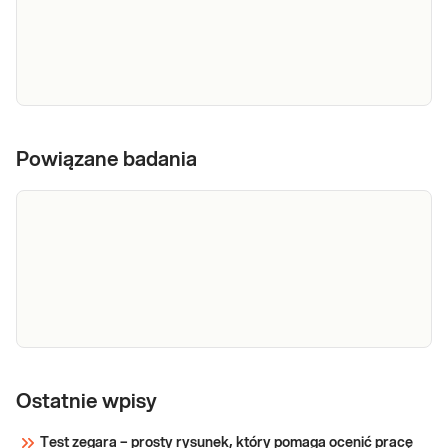
e-Pakiet
badania na
Powiązane badania
krzepliwość
Dedykowany dla: Mężczyzn, Kobiet, Dzieci
krwi -
Uwaga! Jeżeli kupujesz badanie dla dziecka,
zrealizuj je w punkcie przyjaznym dzieciom
wykluczenie
– sprawdź PUNKTY PRZYJAZNE
zakrzepicy
DZIECIOM. Koagulogram wskazany jest: →
(koagulogram)
do oceny funkcjonowania układu
krzepnięcia (np. przed
Sprawdź
Morfologia
Morfologia krwi pełna (5-diff) Podstawowe
badanie krwi oceniające liczbę i wygląd krwinek:
krwi
Ostatnie wpisy
czerwonych, białych (w 5 frakcjach) oraz płytek
krwi. Pomaga w wykrywaniu infekcji, stanów
Test zegara – prosty rysunek, który pomaga ocenić pracę