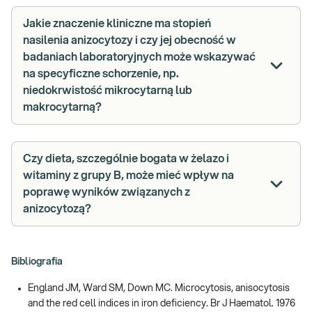
Jakie znaczenie kliniczne ma stopień
nasilenia anizocytozy i czy jej obecność w
badaniach laboratoryjnych może wskazywać
na specyficzne schorzenie, np.
niedokrwistość mikrocytarną lub
makrocytarną?
Czy dieta, szczególnie bogata w żelazo i
witaminy z grupy B, może mieć wpływ na
poprawę wyników związanych z
anizocytozą?
Bibliografia
England JM, Ward SM, Down MC. Microcytosis, anisocytosis
and the red cell indices in iron deficiency. Br J Haematol. 1976