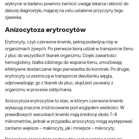
wykrycie w badaniu powinno zwrócić uwagę lekarza i skłonić do
dalszej diagnostyki, mającej na celu ustalenie przyczyny tego
zjawiska.
Anizocytoza erytrocytów
Erytrocyty, czyli czerwone krwinki, pełnią podwójną rolę w
organizmach żywych. Po pierwsze biorą udział w transporcie tlenu
z płuc do wszystkich tkanek organizmu. Dzięki zawartości
hemoglobiny, białka zdolnego do wiązania tlenu, umożliwiają
efektywne dostarczanie tego pierwiastka do komórek. Po drugie,
erytrocyty uczestniczą w transporcie dwutlenku węgla,
odprowadzając go z tkanek do płuc, skąd jest usuwany z
organizmu w procesie oddychania.
Anizocytoza erytrocytów to stan, w którym czerwone krwinki
wykazują znaczne zróżnicowanie pod względem wielkości. W
prawidłowych warunkach krwinki mają średnicę około 7–8
mikrometrów, jednak w przypadku anizocytozy mogą występować
zarówno większe – makrocyty, jak i mniejsze – mikrocyty.