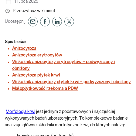
11 lipca 2025
Przeczytasz w
7
minut
Udostępnij
Spis treści:
Anizocytoza
Anizocytoza erytrocytów
Wskaźnik anizocytozy erytrocytów – podwyższony i
obniżony
Anizocytoza płytek krwi
Wskaźnik anizocytozy płytek krwi – podwyższony i obniżony
Małopłytkowość rzekoma a PDW
Morfologia krwi
jest jednym z podstawowych i najczęściej
wykonywanych badań laboratoryjnych. To kompleksowe badanie
analizuje główne składniki morfotyczne krwi, do których należą: