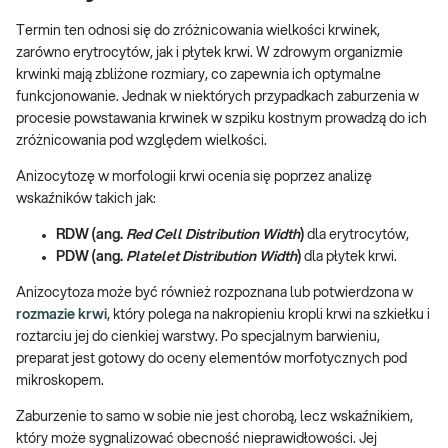
Termin ten odnosi się do zróżnicowania wielkości krwinek,
zarówno erytrocytów, jak i płytek krwi. W zdrowym organizmie
krwinki mają zbliżone rozmiary, co zapewnia ich optymalne
funkcjonowanie. Jednak w niektórych przypadkach zaburzenia w
procesie powstawania krwinek w szpiku kostnym prowadzą do ich
zróżnicowania pod względem wielkości.
Anizocytozę w morfologii krwi ocenia się poprzez analizę
wskaźników takich jak:
RDW (ang.
Red Cell Distribution Width
)
dla erytrocytów,
PDW (ang.
Platelet Distribution Width
)
dla płytek krwi.
Anizocytoza może być również rozpoznana lub potwierdzona w
rozmazie krwi
, który polega na nakropieniu kropli krwi na szkiełku i
roztarciu jej do cienkiej warstwy. Po specjalnym barwieniu,
preparat jest gotowy do oceny elementów morfotycznych pod
mikroskopem.
Zaburzenie to samo w sobie nie jest chorobą, lecz wskaźnikiem,
który może sygnalizować obecność nieprawidłowości. Jej