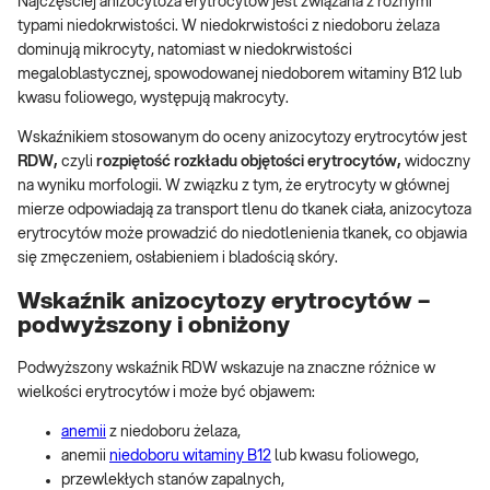
Najczęściej anizocytoza erytrocytów jest związana z różnymi
typami niedokrwistości. W niedokrwistości z niedoboru żelaza
dominują mikrocyty, natomiast w niedokrwistości
megaloblastycznej, spowodowanej niedoborem witaminy B12 lub
kwasu foliowego, występują makrocyty.
Wskaźnikiem stosowanym do oceny anizocytozy erytrocytów jest
RDW,
czyli
rozpiętość rozkładu objętości erytrocytów
,
widoczny
na wyniku morfologii. W związku z tym, że erytrocyty w głównej
mierze odpowiadają za transport tlenu do tkanek ciała, anizocytoza
erytrocytów może prowadzić do niedotlenienia tkanek, co objawia
się zmęczeniem, osłabieniem i bladością skóry.
Wskaźnik anizocytozy erytrocytów –
podwyższony i obniżony
Podwyższony wskaźnik RDW wskazuje na znaczne różnice w
wielkości erytrocytów i może być objawem:
anemii
z niedoboru żelaza,
anemii
niedoboru witaminy B12
lub kwasu foliowego,
przewlekłych stanów zapalnych,