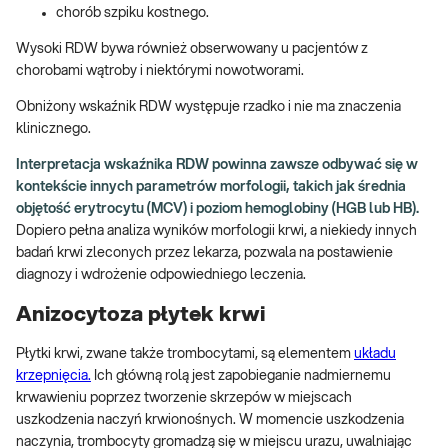
chorób szpiku kostnego.
Wysoki RDW bywa również obserwowany u pacjentów z
chorobami wątroby i niektórymi nowotworami.
Obniżony wskaźnik RDW występuje rzadko i nie ma znaczenia
klinicznego.
Interpretacja wskaźnika RDW powinna zawsze odbywać się w
kontekście innych parametrów morfologii, takich jak średnia
objętość erytrocytu (MCV) i poziom hemoglobiny (HGB lub HB).
Dopiero pełna analiza wyników morfologii krwi, a niekiedy innych
badań krwi zleconych przez lekarza, pozwala na postawienie
diagnozy i wdrożenie odpowiedniego leczenia.
Anizocytoza płytek krwi
Płytki krwi, zwane także trombocytami, są elementem
układu
krzepnięcia.
Ich główną rolą jest zapobieganie nadmiernemu
krwawieniu poprzez tworzenie skrzepów w miejscach
uszkodzenia naczyń krwionośnych. W momencie uszkodzenia
naczynia, trombocyty gromadzą się w miejscu urazu, uwalniając