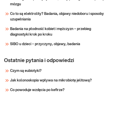
zapalnych, niedokrwistości i innych zaburzeń.
mózgu
Sprawdź
Stosowane w diagnosty
Co to są elektrolity? Badania, objawy niedoboru i sposoby
uzupełniania
Badania na płodność kobiet i mężczyzn – przebieg
diagnostyki krok po kroku
SIBO u dzieci – przyczyny, objawy, badania
Ostatnie pytania i odpowiedzi
Czym są eubiotyki?
Jak kolonoskopia wpływa na mikrobiotę jelitową?
Co powoduje wzdęcia po kefirze?