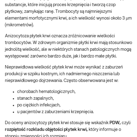
substancje, które inicjują proces krzepnięcia i tworzą czop
płytkowy, zamykając ranę. Trombocyty są najmniejszymi
elementami morfotycznymi krwi, a ich wielkość wynosi około 3 µm
(mikrometrów).
Anizocytoza płytek krwi oznacza zróżnicowanie wielkości
trombocytów. W zdrowym organizmie płytki krwi mają stosunkowo
jednolitą wielkość, ale w niektórych stanach patologicznych mogą
występować zarówno bardzo duże, jak i bardzo małe płytki.
Nieprawidłowa wielkość płytek krwi może wynikać z zaburzeń
produkcji w szpiku kostnym, ich nadmiernego niszczenia lub
nieprawidłowego dojrzewania. Często obserwowana jest w:
chorobach hematologicznych,
stanach zapalnych,
po ciężkich infekcjach,
u pacjentów z zaburzeniami krzepnięcia.
Do oceny anizocytozy płytek krwi stosuje się wskaźnik
PDW,
czyli
rozpiętość rozkładu objętości płytek krwi,
który informuje o
stopniu zmienności ich rozmiaru.