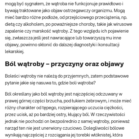
mogą być sygnałem, że wątroba nie funkcjonuje prawidłowo i
bywają traktowane jako objaw ostrzegawczy organizmu. Mogą
mieć bardzo różne podłoże, od przejściowego przeciążenia, np.
dietą czy alkoholem, po poważniejsze choroby, takie jak wirusowe
zapalenie czy marskość wątroby. Z tego względu ich pojawienie
się, zwłaszcza jeśli jest nawracające lub towarzyszą mu inne
objawy, powinno skłonić do dalszej diagnostyki i konsultacji
lekarskiej.
Ból wątroby – przyczyny oraz objawy
Boleści wątroby nie należą do przyjemnych, zatem podstawowe
pytanie jakie się nasuwa to, gdzie boli wątroba?
Ból określany jako ból wątroby jest najczęściej odczuwany w
prawej górnej części brzucha, pod łukiem żebrowym, i może mieć
różny charakter od tępego, rozpierającego uczucia ciężkości,
przez ucisk, aż po bardziej ostry, kłujący ból. W rzeczywistości
jednak nie pochodzi on bezpośrednio z samej wątroby, ponieważ
narząd ten nie jest unerwiony czuciowo. Dolegliwości bólowe
wynikają najczęściej z rozciągania jej torebki włóknistej, która