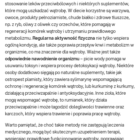
stosowanie leków przeciwbólowych i niektórych suplementów,
które mogą uszkadzać wątrobę. W diecie korzystne są warzywa,
owoce, produkty pełnoziarniste, chude białko i zdrowe tłuszcze,
np. z ryb, oliwy z oliwek czy orzechów, które pomagają w
regeneracji komórek wątroby i utrzymaniu prawidłowego
metabolizmu.
Regularna aktywność fizyczna
nie tylko wspiera
ogólną kondycję, ale także poprawia przepływ krwi i metabolizm w
organizmie, co ma znaczenie dla wątroby. Ważne jest także
odpowiednie nawodnienie organizmu
– picie wody pomaga w
usuwaniu toksyn i wspiera procesy detoksykacji wątroby. Niektóre
osoby dodatkowo sięgają po naturalne suplementy, takie jak
ostropest plamisty, który zawiera sylimarynę wspomagającą
ochronę i regenerację komórek wątroby, lub kurkuminę z kurkumy,
działającą przeciwzapalnie i antyoksydacyjnie. Inne zioła, które
mogą wspomagać wątrobę, to rumianek, który działa
przeciwzapalnie i może łagodzić dolegliwości trawienne oraz
karczoch, który wspiera trawienie i poprawia pracę wątroby.
Warto pamiętać, że choć takie metody nie zastępują leczenia
medycznego, mogą być skutecznym uzupełnieniem terapii,
wspierając prawidłowe funkcjonowanie wątroby, poprawiając