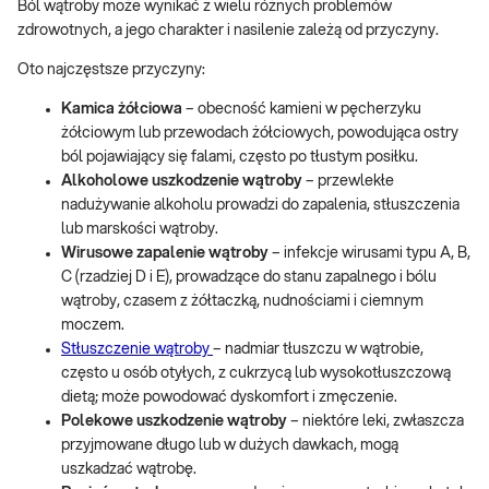
Ból wątroby może wynikać z wielu różnych problemów
zdrowotnych, a jego charakter i nasilenie zależą od przyczyny.
Oto najczęstsze przyczyny:
Kamica żółciowa
– obecność kamieni w pęcherzyku
żółciowym lub przewodach żółciowych, powodująca ostry
ból pojawiający się falami, często po tłustym posiłku.
Alkoholowe uszkodzenie wątroby
– przewlekłe
nadużywanie alkoholu prowadzi do zapalenia, stłuszczenia
lub marskości wątroby.
Wirusowe zapalenie wątroby
– infekcje wirusami typu A, B,
C (rzadziej D i E), prowadzące do stanu zapalnego i bólu
wątroby, czasem z żółtaczką, nudnościami i ciemnym
moczem.
Stłuszczenie wątroby
– nadmiar tłuszczu w wątrobie,
często u osób otyłych, z cukrzycą lub wysokotłuszczową
dietą; może powodować dyskomfort i zmęczenie.
Polekowe uszkodzenie wątroby
– niektóre leki, zwłaszcza
przyjmowane długo lub w dużych dawkach, mogą
uszkadzać wątrobę.