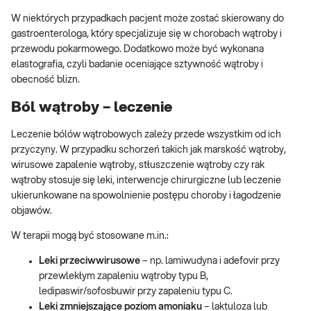
W niektórych przypadkach pacjent może zostać skierowany do
gastroenterologa, który specjalizuje się w chorobach wątroby i
przewodu pokarmowego. Dodatkowo może być wykonana
elastografia, czyli badanie oceniające sztywność wątroby i
obecność blizn.
Ból wątroby – leczenie
Leczenie bólów wątrobowych zależy przede wszystkim od ich
przyczyny. W przypadku schorzeń takich jak marskość wątroby,
wirusowe zapalenie wątroby, stłuszczenie wątroby czy rak
wątroby stosuje się leki, interwencje chirurgiczne lub leczenie
ukierunkowane na spowolnienie postępu choroby i łagodzenie
objawów.
W terapii mogą być stosowane m.in.:
Leki przeciwwirusowe
– np. lamiwudyna i adefovir przy
przewlekłym zapaleniu wątroby typu B,
ledipaswir/sofosbuwir przy zapaleniu typu C.
Leki zmniejszające poziom amoniaku
– laktuloza lub