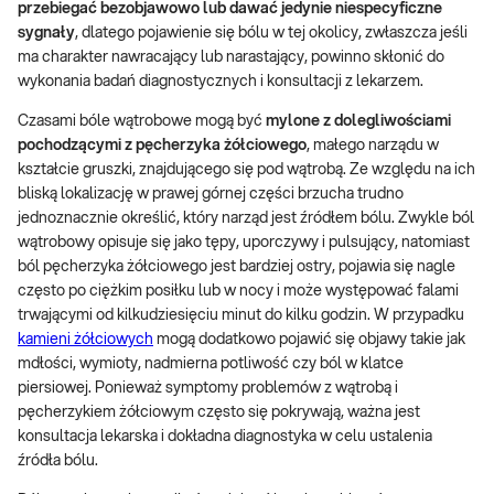
przebiegać bezobjawowo lub dawać jedynie niespecyficzne
sygnały
, dlatego pojawienie się bólu w tej okolicy, zwłaszcza jeśli
ma charakter nawracający lub narastający, powinno skłonić do
wykonania badań diagnostycznych i konsultacji z lekarzem.
Czasami bóle wątrobowe mogą być
mylone z dolegliwościami
pochodzącymi z pęcherzyka żółciowego
, małego narządu w
kształcie gruszki, znajdującego się pod wątrobą. Ze względu na ich
bliską lokalizację w prawej górnej części brzucha trudno
jednoznacznie określić, który narząd jest źródłem bólu. Zwykle ból
wątrobowy opisuje się jako tępy, uporczywy i pulsujący, natomiast
ból pęcherzyka żółciowego jest bardziej ostry, pojawia się nagle
często po ciężkim posiłku lub w nocy i może występować falami
trwającymi od kilkudziesięciu minut do kilku godzin. W przypadku
kamieni żółciowych
mogą dodatkowo pojawić się objawy takie jak
mdłości, wymioty, nadmierna potliwość czy ból w klatce
piersiowej. Ponieważ symptomy problemów z wątrobą i
pęcherzykiem żółciowym często się pokrywają, ważna jest
konsultacja lekarska i dokładna diagnostyka w celu ustalenia
źródła bólu.