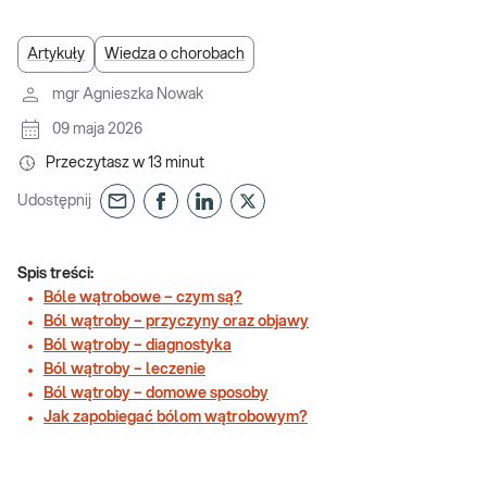
Artykuły
Wiedza o chorobach
mgr Agnieszka Nowak
09 maja 2026
Przeczytasz w
13
minut
Udostępnij
Spis treści:
Bóle wątrobowe – czym są?
Ból wątroby – przyczyny oraz objawy
Ból wątroby – diagnostyka
Ból wątroby – leczenie
Ból wątroby – domowe sposoby
Jak zapobiegać bólom wątrobowym?