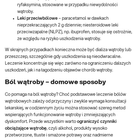
ryfaksymina, stosowane w przypadku niewydolności
wątroby.
Leki przeciwbólowe
– paracetamol w dawkach
nieprzekraczających 2 g dziennie; niesteroidowe leki
przeciwzapalne (NLPZ), np. ibuprofen, stosuje się ostrożnie,
ze względu na ryzyko uszkodzenia wątroby.
W skrajnych przypadkach konieczna może być dializa wątroby lub
przeszczep, szczególnie gdy uszkodzenia są nieodwracalne.
Leczenie koncentruje się więc zarówno na ograniczeniu dalszych
uszkodzeń, jak i na łagodzeniu objawów chorób wątroby.
Ból wątroby – domowe sposoby
Co pomaga na ból wątroby? Choć podstawowe leczenie bólów
wątrobowych zależy od przyczyny i zwykle wymaga konsultacji
lekarskiej, w codziennym życiu można stosować szereg metod
wspierających funkcjonowanie wątroby i zmniejszających
dyskomfort. Przede wszystkim warto
ograniczyć czynniki
obciążające wątrobę
, czyli alkohol, produkty wysoko
przetworzone, tłuste i smażone potrawy oraz nadmierne