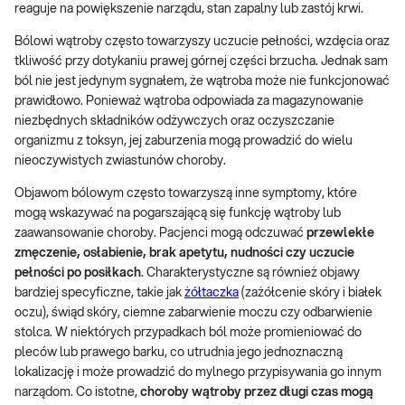
reaguje na powiększenie narządu, stan zapalny lub zastój krwi.
Bólowi wątroby często towarzyszy uczucie pełności, wzdęcia oraz
tkliwość przy dotykaniu prawej górnej części brzucha. Jednak sam
ból nie jest jedynym sygnałem, że wątroba może nie funkcjonować
prawidłowo. Ponieważ wątroba odpowiada za magazynowanie
niezbędnych składników odżywczych oraz oczyszczanie
organizmu z toksyn, jej zaburzenia mogą prowadzić do wielu
nieoczywistych zwiastunów choroby.
Objawom bólowym często towarzyszą inne symptomy, które
mogą wskazywać na pogarszającą się funkcję wątroby lub
zaawansowanie choroby. Pacjenci mogą odczuwać
przewlekłe
zmęczenie, osłabienie, brak apetytu, nudności czy uczucie
pełności po posiłkach
. Charakterystyczne są również objawy
bardziej specyficzne, takie jak
żółtaczka
(zażółcenie skóry i białek
oczu), świąd skóry, ciemne zabarwienie moczu czy odbarwienie
stolca. W niektórych przypadkach ból może promieniować do
pleców lub prawego barku, co utrudnia jego jednoznaczną
lokalizację i może prowadzić do mylnego przypisywania go innym
narządom. Co istotne,
choroby wątroby przez długi czas mogą