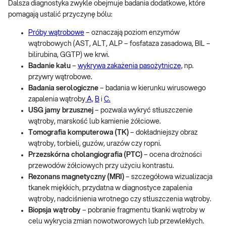
Dalsza diagnostyka zwykle obejmuje badania dodatkowe, które
pomagają ustalić przyczynę bólu:
Próby wątrobowe
– oznaczają poziom enzymów
wątrobowych (AST, ALT, ALP – fosfataza zasadowa, BIL –
bilirubina, GGTP) we krwi.
Badanie kału
–
wykrywa zakażenia pasożytnicze,
np.
przywry wątrobowe.
Badania serologiczne
– badania w kierunku wirusowego
zapalenia wątroby
A,
B
i
C.
USG jamy brzusznej
– pozwala wykryć stłuszczenie
wątroby, marskość lub kamienie żółciowe.
Tomografia komputerowa (TK)
– dokładniejszy obraz
wątroby, torbieli, guzów, urazów czy ropni.
Przezskórna cholangiografia (PTC)
– ocena drożności
przewodów żółciowych przy użyciu kontrastu.
Rezonans magnetyczny (MRI)
– szczegółowa wizualizacja
tkanek miękkich, przydatna w diagnostyce zapalenia
wątroby, nadciśnienia wrotnego czy stłuszczenia wątroby.
Biopsja wątroby
– pobranie fragmentu tkanki wątroby w
celu wykrycia zmian nowotworowych lub przewlekłych.