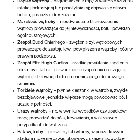
Ropień wątroby
– nagromadzenie ropy w wątrobie wskutek
infekcji bakteryjnej lub pasożytniczej; objawia się silnym
bólem, gorączką i dreszczami.
Marskość wątroby
– nieodwracalne bliznowacenie
wątroby prowadzące do jej niewydolności, bólu i powikłań
ogólnoustrojowych.
Zespół Budd-Chiari’ego
– zwężenie żył wątrobowych
prowadzące do zastoju krwi, powiększenia wątroby i bólu w
prawym podżebrzu.
Zespół Fitz-Hugh-Curtisa
– rzadkie powikłanie zapalenia
miednicy u kobiet, prowadzące do zapalenia otaczającej
wątrobę otrzewnej i bólu promieniującego do prawego
ramienia.
Torbiele wątroby
– płynne kieszonki w wątrobie, zwykle
bezobjawowe, jednakże większe mogą powodować ból i
uczucie pełności.
Urazy wątroby
– np. w wyniku wypadków czy upadków;
mogą prowadzić do bólu, krwawienia, a w skrajnych
przypadkach do wstrząsu.
Rak wątroby
– pierwotny lub wtórny; w początkowym
stadium może nie dawać objawów, z czasem powoduje