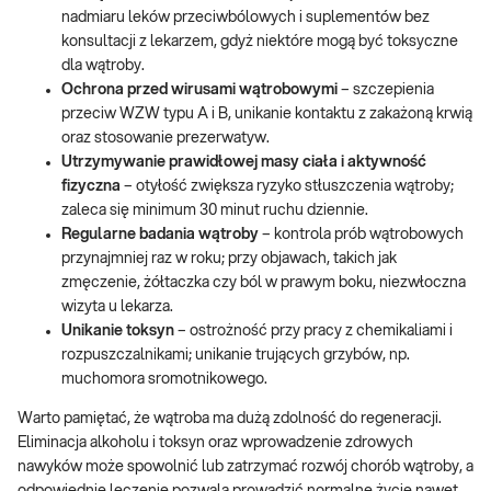
nadmiaru leków przeciwbólowych i suplementów bez
konsultacji z lekarzem, gdyż niektóre mogą być toksyczne
dla wątroby.
Ochrona przed wirusami wątrobowymi
– szczepienia
przeciw WZW typu A i B, unikanie kontaktu z zakażoną krwią
oraz stosowanie prezerwatyw.
Utrzymywanie prawidłowej masy ciała i aktywność
fizyczna
– otyłość zwiększa ryzyko stłuszczenia wątroby;
zaleca się minimum 30 minut ruchu dziennie.
Regularne badania wątroby
– kontrola prób wątrobowych
przynajmniej raz w roku; przy objawach, takich jak
zmęczenie, żółtaczka czy ból w prawym boku, niezwłoczna
wizyta u lekarza.
Unikanie toksyn
– ostrożność przy pracy z chemikaliami i
rozpuszczalnikami; unikanie trujących grzybów, np.
muchomora sromotnikowego.
Warto pamiętać, że wątroba ma dużą zdolność do regeneracji.
Eliminacja alkoholu i toksyn oraz wprowadzenie zdrowych
nawyków może spowolnić lub zatrzymać rozwój chorób wątroby, a
odpowiednie leczenie pozwala prowadzić normalne życie nawet