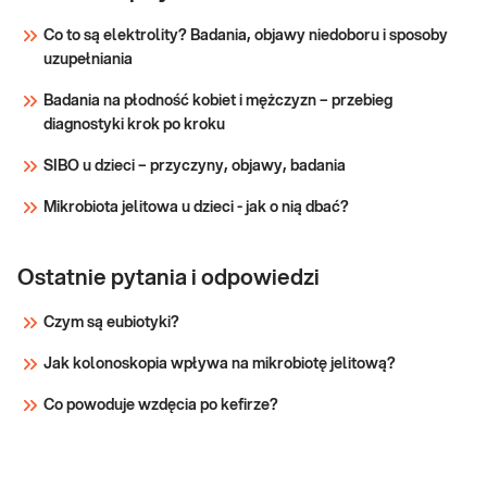
(ALT, AST,
parametrów wątroby (enzymów
Co to są elektrolity? Badania, objawy niedoboru i sposoby
wątrobowych i bilirubiny) przydatne w
ALP, BIL,
uzupełniania
diagnostyce chorób wątroby i dróg
GGTP)
żółciowych.
Badania na płodność kobiet i mężczyzn – przebieg
Sprawdź
diagnostyki krok po kroku
SIBO u dzieci – przyczyny, objawy, badania
Mikrobiota jelitowa u dzieci - jak o nią dbać?
Ostatnie pytania i odpowiedzi
Czym są eubiotyki?
Jak kolonoskopia wpływa na mikrobiotę jelitową?
Co powoduje wzdęcia po kefirze?