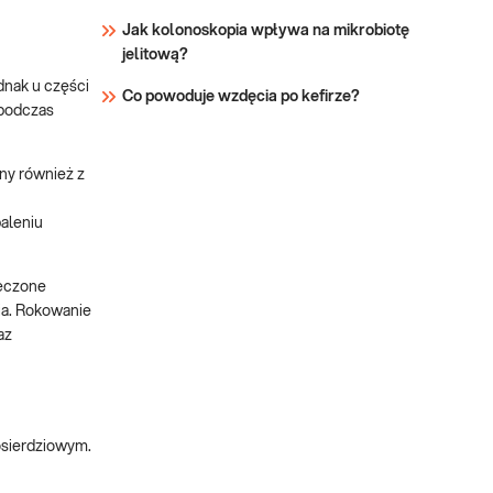
Jak kolonoskopia wpływa na mikrobiotę
jelitową?
ednak u części
Co powoduje wzdęcia po kefirze?
 podczas
any również z
paleniu
leczone
ia. Rokowanie
az
osierdziowym.