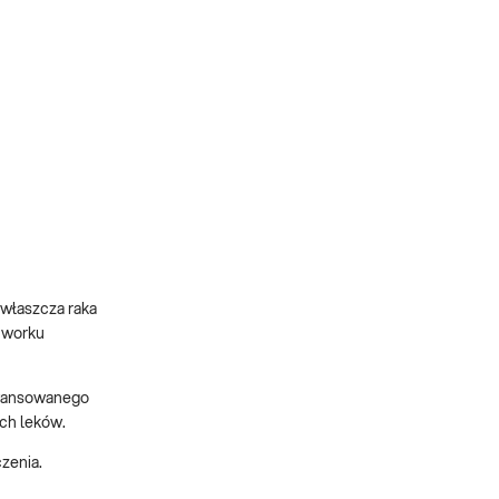
zwłaszcza raka
w worku
awansowanego
ych leków.
zenia.