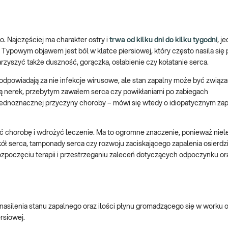
o. Najczęściej ma charakter ostry i
trwa od kilku dni do kilku tygodni
, j
Typowym objawem jest ból w klatce piersiowej, który często nasila się
rzyszyć także duszność, gorączka, osłabienie czy kołatanie serca.
 odpowiadają za nie infekcje wirusowe, ale stan zapalny może być związ
ą nerek, przebytym zawałem serca czy powikłaniami po zabiegach
ć jednoznacznej przyczyny choroby – mówi się wtedy o idiopatycznym za
 chorobę i wdrożyć leczenie. Ma to ogromne znaczenie, ponieważ nie
ł serca, tamponady serca czy rozwoju zaciskającego zapalenia osierdz
ozpoczęciu terapii i przestrzeganiu zaleceń dotyczących odpoczynku or
 nasilenia stanu zapalnego oraz ilości płynu gromadzącego się w worku 
rsiowej.