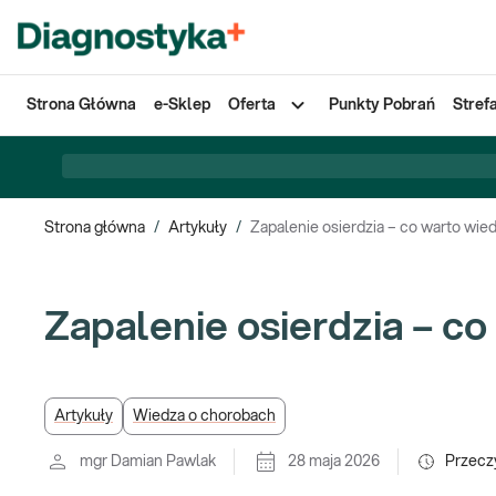
Strona Główna
e-Sklep
Oferta
Punkty Pobrań
Stref
Strona główna
/
Artykuły
/
Zapalenie osierdzia – co warto wie
Zapalenie osierdzia – c
Artykuły
Wiedza o chorobach
mgr Damian Pawlak
28 maja 2026
Przecz