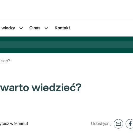
a wiedzy
O nas
Kontakt
dzieć?
o warto wiedzieć?
ytasz w
9
minut
Udostępnij