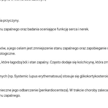
ia przyczyny.
u zapalnego oraz badania oceniające funkcję serca i nerek.
jawów, a jego celem jest zmniejszenie stanu zapalnego oraz zapobiegani
ologiczne.
 które łagodzą ból i stan zapalny. Często dodaje się kolchicynę, która z
h (np. Systemic lupus erythematosus) stosuje się glikokortykosteroid
ieczne jego odbarczenie (perikardiocenteza). W trakcie choroby zaleca 
anu zapalnego.