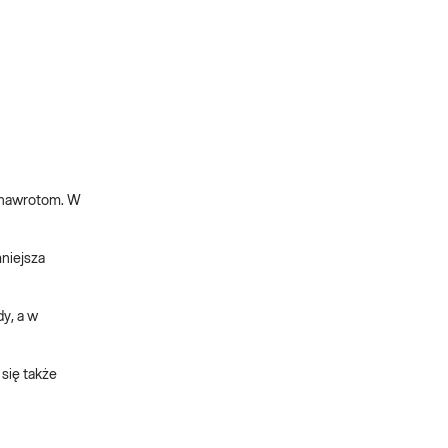
e nawrotom. W
mniejsza
y, a w
się także