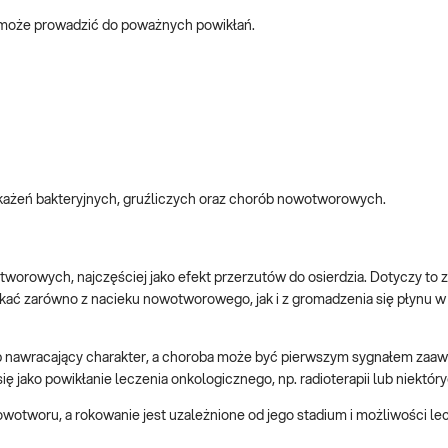
 może prowadzić do poważnych powikłań.
każeń bakteryjnych, gruźliczych oraz chorób nowotworowych.
orowych, najczęściej jako efekt przerzutów do osierdzia. Dotyczy to 
ynikać zarówno z nacieku nowotworowego, jak i z gromadzenia się płynu 
lub nawracający charakter, a choroba może być pierwszym sygnałem za
 jako powikłanie leczenia onkologicznego, np. radioterapii lub niektór
owotworu, a rokowanie jest uzależnione od jego stadium i możliwości lec