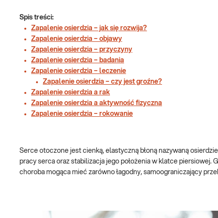
Spis treści:
Zapalenie osierdzia – jak się rozwija?
Zapalenie osierdzia – objawy
Zapalenie osierdzia – przyczyny
Zapalenie osierdzia – badania
Zapalenie osierdzia – leczenie
Zapalenie osierdzia – czy jest groźne?
Zapalenie osierdzia a rak
Zapalenie osierdzia a aktywność fizyczna
Zapalenie osierdzia – rokowanie
Serce otoczone jest cienką, elastyczną błoną nazywaną osierdzie
pracy serca oraz stabilizacja jego położenia w klatce piersiowej. 
choroba mogąca mieć zarówno łagodny, samoograniczający przebie