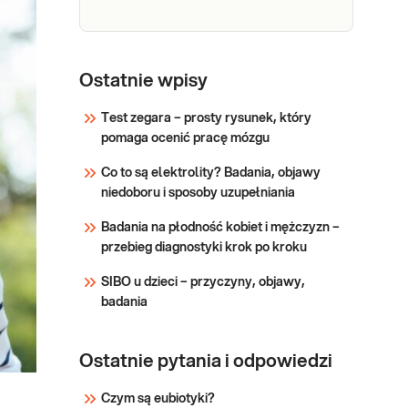
zapalenia, infekcji, martwicy
niedokrwiennej mięśni lub
urazu. Badanie jest przydatne
OB
OB. OB (odczyn Biernackiego) -
w diagnostyce i monitorowania
szybkość sedymentacji (opad)
Ostatnie wpisy
le
erytrocytów - przesiewowe,
nieswoiste, wykrywające i
Test zegara – prosty rysunek, który
monitorujące przewlekłe stany
pomaga ocenić pracę mózgu
Sprawdź
zapalne organizmu, infekcje
Co to są elektrolity? Badania, objawy
(głównie bakteryjnych), zmiany
niedoboru i sposoby uzupełniania
składu i proporcji globulin oraz
obecność białe
Badania na płodność kobiet i mężczyzn –
przebieg diagnostyki krok po kroku
SIBO u dzieci – przyczyny, objawy,
badania
Ostatnie pytania i odpowiedzi
Czym są eubiotyki?