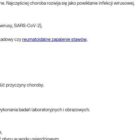
jne. Najczęściej choroba rozwija się jako powikłanie infekcji wirusowej.
owirusy, SARS-CoV-2),
kładowy czy
reumatoidalne zapalenie stawów,
alić przyczyny choroby.
konania badań laboratoryjnych i obrazowych.
e,
ć płynu w worku osierdziowym,