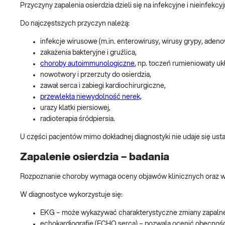
Przyczyny zapalenia osierdzia dzieli się na infekcyjne i nieinfekcy
Do najczęstszych przyczyn należą:
infekcje wirusowe (m.in. enterowirusy, wirusy grypy, aden
zakażenia bakteryjne i gruźlica,
choroby autoimmunologiczne
, np. toczeń rumieniowaty u
nowotwory i przerzuty do osierdzia,
zawał serca i zabiegi kardiochirurgiczne,
przewlekła niewydolność nerek,
urazy klatki piersiowej,
radioterapia śródpiersia.
U części pacjentów mimo dokładnej diagnostyki nie udaje się ust
Zapalenie osierdzia – badania
Rozpoznanie choroby wymaga oceny objawów klinicznych oraz wy
W diagnostyce wykorzystuje się:
EKG – może wykazywać charakterystyczne zmiany zapaln
echokardiografię (ECHO serca) – pozwala ocenić obecnoś