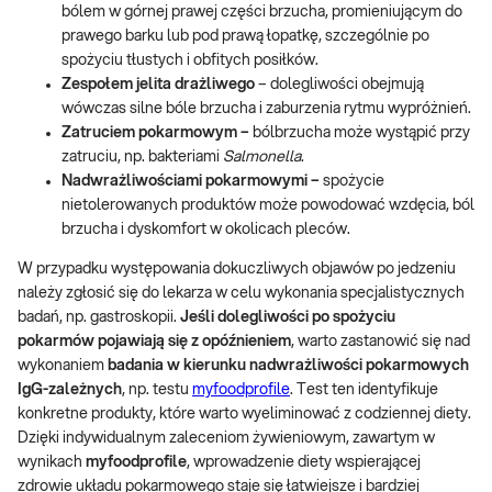
bólem w górnej prawej części brzucha, promieniującym do
prawego barku lub pod prawą łopatkę, szczególnie po
spożyciu tłustych i obfitych posiłków.
Zespołem jelita drażliwego
– dolegliwości obejmują
wówczas silne bóle brzucha i zaburzenia rytmu wypróżnień.
Zatruciem pokarmowym –
bólbrzucha może wystąpić przy
zatruciu, np. bakteriami
Salmonella
.
Nadwrażliwościami pokarmowymi –
spożycie
nietolerowanych produktów może powodować wzdęcia, ból
brzucha i dyskomfort w okolicach pleców.
W przypadku występowania dokuczliwych objawów po jedzeniu
należy zgłosić się do lekarza w celu wykonania specjalistycznych
badań, np. gastroskopii.
Jeśli dolegliwości po spożyciu
pokarmów pojawiają się z opóźnieniem
, warto zastanowić się nad
wykonaniem
badania w kierunku nadwrażliwości pokarmowych
IgG-zależnych
, np. testu
myfoodprofile
. Test ten identyfikuje
konkretne produkty, które warto wyeliminować z codziennej diety.
Dzięki indywidualnym zaleceniom żywieniowym, zawartym w
wynikach
myfoodprofile
, wprowadzenie diety wspierającej
zdrowie układu pokarmowego staje się łatwiejsze i bardziej