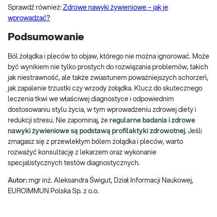
Sprawdź również:
Zdrowe nawyki żywieniowe – jak je
wprowadzać?
Podsumowanie
Ból żołądka i pleców to objaw, którego nie można ignorować. Może
być wynikiem nie tylko prostych do rozwiązania problemów, takich
jak niestrawność, ale także zwiastunem poważniejszych schorzeń,
jak zapalenie trzustki czy wrzody żołądka. Klucz do skutecznego
leczenia tkwi we właściwej diagnostyce i odpowiednim
dostosowaniu stylu życia, w tym wprowadzeniu zdrowej diety i
redukcji stresu. Nie zapominaj, że
regularne badania i zdrowe
nawyki żywieniowe są podstawą profilaktyki zdrowotnej
. Jeśli
zmagasz się z przewlekłym bólem żołądka i pleców, warto
rozważyć konsultację z lekarzem oraz wykonanie
specjalistycznych testów diagnostycznych.
Autor:
mgr inż. Aleksandra Świgut, Dział Informacji Naukowej,
EUROIMMUN Polska Sp. z o.o.