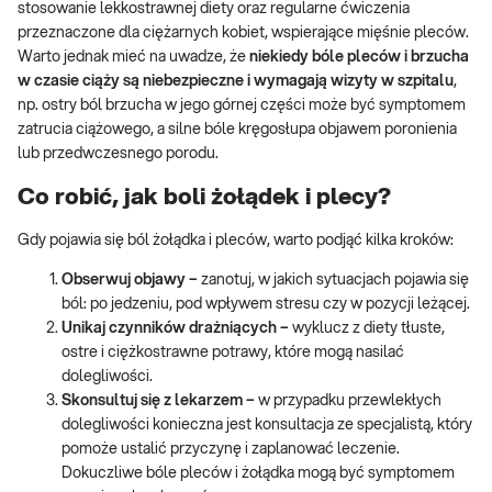
stosowanie lekkostrawnej diety oraz regularne ćwiczenia
przeznaczone dla ciężarnych kobiet, wspierające mięśnie pleców.
Warto jednak mieć na uwadze, że
niekiedy bóle pleców i brzucha
w czasie ciąży są niebezpieczne i wymagają wizyty w szpitalu
,
np. ostry ból brzucha w jego górnej części może być symptomem
zatrucia ciążowego, a silne bóle kręgosłupa objawem poronienia
lub przedwczesnego porodu.
Co robić, jak boli żołądek i plecy?
Gdy pojawia się ból żołądka i pleców, warto podjąć kilka kroków:
Obserwuj objawy –
zanotuj, w jakich sytuacjach pojawia się
ból: po jedzeniu, pod wpływem stresu czy w pozycji leżącej.
Unikaj czynników drażniących –
wyklucz z diety tłuste,
ostre i ciężkostrawne potrawy, które mogą nasilać
dolegliwości.
Skonsultuj się z lekarzem –
w przypadku przewlekłych
dolegliwości konieczna jest konsultacja ze specjalistą, który
pomoże ustalić przyczynę i zaplanować leczenie.
Dokuczliwe bóle pleców i żołądka mogą być symptomem