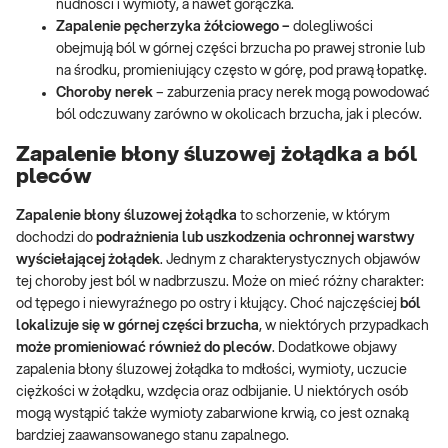
nudności i wymioty, a nawet gorączka.
Zapalenie pęcherzyka żółciowego –
dolegliwości
obejmują ból w górnej części brzucha po prawej stronie lub
na środku, promieniujący często w górę, pod prawą łopatkę.
Choroby nerek
– zaburzenia pracy nerek mogą powodować
ból odczuwany zarówno w okolicach brzucha, jak i pleców.
Zapalenie błony śluzowej żołądka a ból
pleców
Zapalenie błony śluzowej żołądka
to schorzenie, w którym
dochodzi do
podrażnienia lub uszkodzenia ochronnej warstwy
wyściełającej żołądek
. Jednym z charakterystycznych objawów
tej choroby jest ból w nadbrzuszu. Może on mieć różny charakter:
od tępego i niewyraźnego po ostry i kłujący. Choć najczęściej
ból
lokalizuje się w górnej części brzucha
, w niektórych przypadkach
może promieniować również do pleców
. Dodatkowe objawy
zapalenia błony śluzowej żołądka to mdłości, wymioty, uczucie
ciężkości w żołądku, wzdęcia oraz odbijanie. U niektórych osób
mogą wystąpić także wymioty zabarwione krwią, co jest oznaką
bardziej zaawansowanego stanu zapalnego.