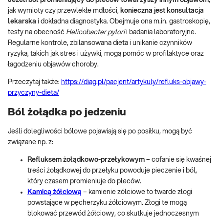
Jeżeli ból promieniujący do pleców
towarzyszy innym objawom
,
jak wymioty czy przewlekłe mdłości,
konieczna jest konsultacja
lekarska
i dokładna diagnostyka. Obejmuje ona m.in. gastroskopię,
testy na obecność
Helicobacter pylori
i badania laboratoryjne.
Regularne kontrole, zbilansowana dieta i unikanie czynników
ryzyka, takich jak stres i używki, mogą pomóc w profilaktyce oraz
łagodzeniu objawów choroby.
Przeczytaj także:
https://diag.pl/pacjent/artykuly/refluks-objawy-
przyczyny-dieta/
Ból żołądka po jedzeniu
Jeśli dolegliwości bólowe pojawiają się po posiłku, mogą być
związane np. z:
Refluksem żołądkowo-przełykowym –
cofanie się kwaśnej
treści żołądkowej do przełyku powoduje pieczenie i ból,
który czasem promieniuje do pleców.
Kamicą żółciową
– kamienie żółciowe to twarde złogi
powstające w pęcherzyku żółciowym. Złogi te mogą
blokować przewód żółciowy, co skutkuje jednoczesnym