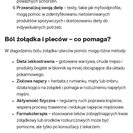
poważnych schorzeń.
Przeanalizuj swoją dietę
– testy, takie jak myfoodprofile,
mogą pomóc w zidentyfikowaniu nietolerowanych
produktów spożywczych i dostosowaniu diety do
indywidualnych potrzeb.
Ból żołądka i pleców – co pomaga?
W złagodzeniu bólu żołądka i pleców pomóc mogą różne metody:
Dieta lekkostrawna –
gotowane warzywa, chude mięso i
produkty bogate w błonnik są mniej obciążające dla układu
pokarmowego.
Ziołowe napary –
herbata z rumianku, mięty lub imbiru
działa kojąco na żołądek i pomaga w rozluźnieniu napiętych
mięśni.
Aktywność fizyczna –
regularny ruch poprawia krążenie,
wspiera procesy trawienne i redukuje napięcie mięśniowe.
Farmakoterapia –
stosowanie leków zobojętniających kwas
żołądkowy lub środków rozkurczowych może być
pomocne, ale tylko po konsultacji z lekarzem.