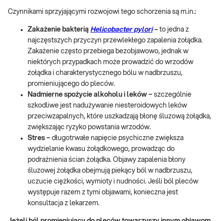
Czynnikami sprzyjającymi rozwojowi tego schorzenia są m.in.:
Zakażenie bakterią
Helicobacter pylori
–
to jedna z
najczęstszych przyczyn przewlekłego zapalenia żołądka.
Zakażenie często przebiega bezobjawowo, jednak w
niektórych przypadkach może prowadzić do wrzodów
żołądka i charakterystycznego bólu w nadbrzuszu,
promieniującego do pleców.
Nadmierne spożycie alkoholu i leków –
szczególnie
szkodliwe jest nadużywanie niesteroidowych leków
przeciwzapalnych, które uszkadzają błonę śluzową żołądka,
zwiększając ryzyko powstania wrzodów.
Stres –
długotrwałe napięcie psychiczne zwiększa
wydzielanie kwasu żołądkowego, prowadząc do
podrażnienia ścian żołądka. Objawy zapalenia błony
śluzowej żołądka obejmują piekący ból w nadbrzuszu,
uczucie ciężkości, wymioty i nudności. Jeśli ból pleców
występuje razem z tymi objawami, konieczna jest
konsultacja z lekarzem.