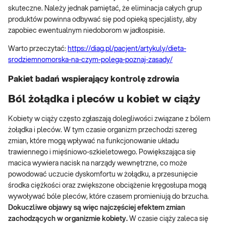
skuteczne. Należy jednak pamiętać, że eliminacja całych grup
produktów powinna odbywać się pod opieką specjalisty, aby
zapobiec ewentualnym niedoborom w jadłospisie.
Warto przeczytać:
https://diag.pl/pacjent/artykuly/dieta-
srodziemnomorska-na-czym-polega-poznaj-zasady/
Pakiet badań wspierający kontrolę zdrowia
Ból żołądka i pleców u kobiet w ciąży
Kobiety w ciąży często zgłaszają dolegliwości związane z bólem
żołądka i pleców. W tym czasie organizm przechodzi szereg
zmian, które mogą wpływać na funkcjonowanie układu
trawiennego i mięśniowo-szkieletowego. Powiększająca się
macica wywiera nacisk na narządy wewnętrzne, co może
powodować uczucie dyskomfortu w żołądku, a przesunięcie
środka ciężkości oraz zwiększone obciążenie kręgosłupa mogą
wywoływać bóle pleców, które czasem promieniują do brzucha.
Dokuczliwe objawy są więc najczęściej efektem zmian
zachodzących w organizmie kobiety.
W czasie ciąży zaleca się