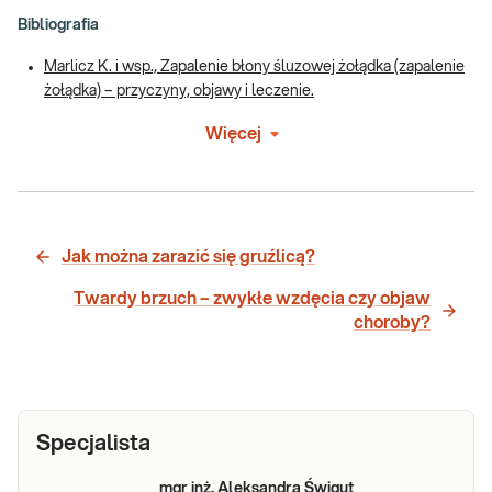
Bibliografia
Marlicz K. i wsp., Zapalenie błony śluzowej żołądka (zapalenie
żołądka) – przyczyny, objawy i leczenie.
Więcej
Jak można zarazić się gruźlicą?
Twardy brzuch – zwykłe wzdęcia czy objaw
choroby?
Specjalista
mgr inż. Aleksandra Świgut