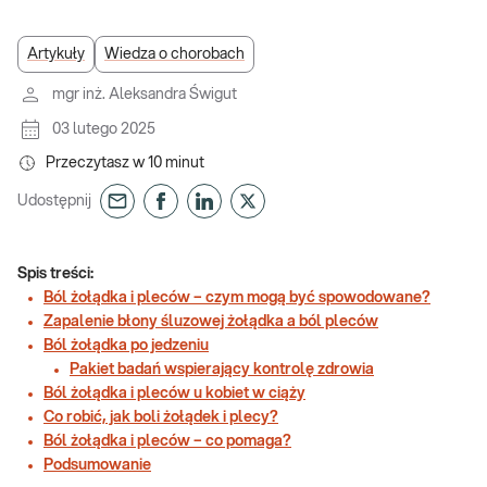
Artykuły
Wiedza o chorobach
mgr inż. Aleksandra Świgut
03 lutego 2025
Przeczytasz w
10
minut
Udostępnij
Spis treści:
Ból żołądka i pleców – czym mogą być spowodowane?
Zapalenie błony śluzowej żołądka a ból pleców
Ból żołądka po jedzeniu
Pakiet badań wspierający kontrolę zdrowia
Ból żołądka i pleców u kobiet w ciąży
Co robić, jak boli żołądek i plecy?
Ból żołądka i pleców – co pomaga?
Podsumowanie