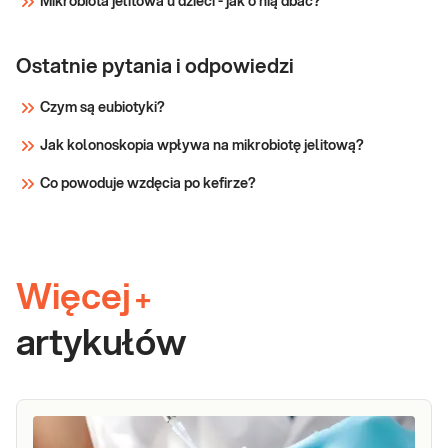
Mikrobiota jelitowa u dzieci - jak o nią dbać?
Ostatnie pytania i odpowiedzi
Czym są eubiotyki?
Jak kolonoskopia wpływa na mikrobiotę jelitową?
Co powoduje wzdęcia po kefirze?
Więcej
+
artykułów