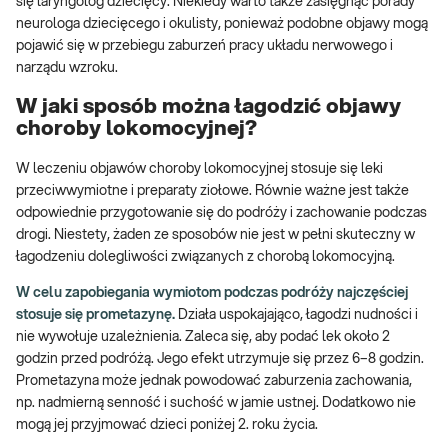
się laryngolog dziecięcy. Niekiedy warto także zasięgnąć porady
neurologa dziecięcego i okulisty, ponieważ podobne objawy mogą
pojawić się w przebiegu zaburzeń pracy układu nerwowego i
narządu wzroku.
W jaki sposób można łagodzić objawy
choroby lokomocyjnej?
W leczeniu objawów choroby lokomocyjnej stosuje się leki
przeciwwymiotne i preparaty ziołowe. Równie ważne jest także
odpowiednie przygotowanie się do podróży i zachowanie podczas
drogi. Niestety, żaden ze sposobów nie jest w pełni skuteczny w
łagodzeniu dolegliwości związanych z chorobą lokomocyjną.
W celu zapobiegania wymiotom podczas podróży najczęściej
stosuje się prometazynę.
Działa uspokajająco, łagodzi nudności i
nie wywołuje uzależnienia. Zaleca się, aby podać lek około 2
godzin przed podróżą. Jego efekt utrzymuje się przez 6–8 godzin.
Prometazyna może jednak powodować zaburzenia zachowania,
np. nadmierną senność i suchość w jamie ustnej. Dodatkowo nie
mogą jej przyjmować dzieci poniżej 2. roku życia.