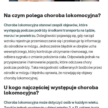
Na czym polega choroba lokomocyjna?
Choroba lokomocyjna stanowi zespół objawów, które
występują podczas podróży środkami transportu na lądzie,
morzu i w powietrzu.
Dolegliwości pojawiają się, gdy narząd
wzroku rejestruje przemieszczanie się i przekazuje tę informację
do ośrodków w mózgu. Jednocześnie błędnik w obrębie ucha
wewnętrznego, który kontroluje utrzymanie równowagi, nie
odbiera sygnału o zmianie położenia ciała. Odpowiada jednak na
przyspieszanie i hamowanie pojazdu, które odczuwa chory
podczas podróży. Taka niezgodność odbieranych bodźców przez
ośrodki w mózgu i błędniku sprawia, że rozwijają się objawy
choroby lokomocyjnej.
U kogo najczęściej występuje choroba
lokomocyjna?
Choroba lokomocyjna może dotyczyć osób w każdym wieku.
Zwykle jednak występuje u dzieci między 2. a 12. rokiem życia.