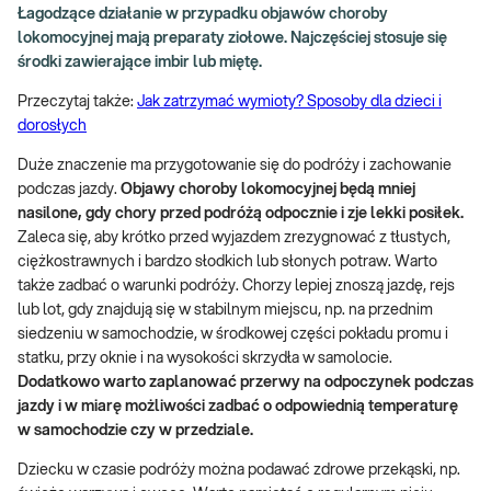
Łagodzące działanie w przypadku objawów choroby
lokomocyjnej mają preparaty ziołowe. Najczęściej stosuje się
środki zawierające imbir lub miętę.
Przeczytaj także:
Jak zatrzymać wymioty? Sposoby dla dzieci i
dorosłych
Duże znaczenie ma przygotowanie się do podróży i zachowanie
podczas jazdy.
Objawy choroby lokomocyjnej będą mniej
nasilone, gdy chory przed podróżą odpocznie i zje lekki posiłek.
Zaleca się, aby krótko przed wyjazdem zrezygnować z tłustych,
ciężkostrawnych i bardzo słodkich lub słonych potraw. Warto
także zadbać o warunki podróży. Chorzy lepiej znoszą jazdę, rejs
lub lot, gdy znajdują się w stabilnym miejscu, np. na przednim
siedzeniu w samochodzie, w środkowej części pokładu promu i
statku, przy oknie i na wysokości skrzydła w samolocie.
Dodatkowo warto zaplanować przerwy na odpoczynek podczas
jazdy i w miarę możliwości zadbać o odpowiednią temperaturę
w samochodzie czy w przedziale.
Dziecku w czasie podróży można podawać zdrowe przekąski, np.