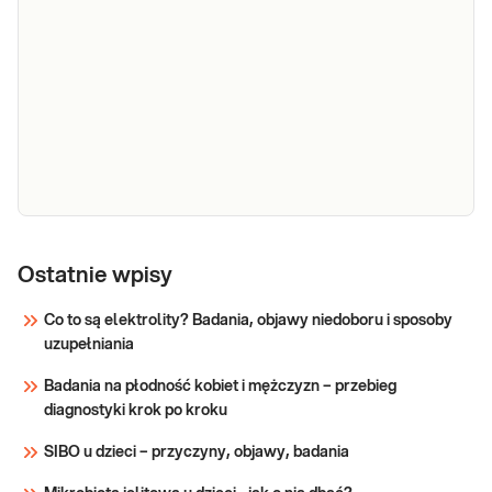
e-Pakiet
badanie
Ostatnie wpisy
Dedykowany dla: Kobiet, Mężczyzn, Dzieci
niedoboru
Uwaga! Jeżeli kupujesz badanie dla dziecka,
Co to są elektrolity? Badania, objawy niedoboru i sposoby
zrealizuj je w punkcie przyjaznym dzieciom-
witamin i
uzupełniania
sprawdź PUNKTY PRZYJAZNE DZIECIOM.
minerałów
Wskazany: → W przypadku podejrzenia
Badania na płodność kobiet i mężczyzn – przebieg
niedoborów witamin lub/i składników
Sprawdź
diagnostyki krok po kroku
mineralnyc
SIBO u dzieci – przyczyny, objawy, badania