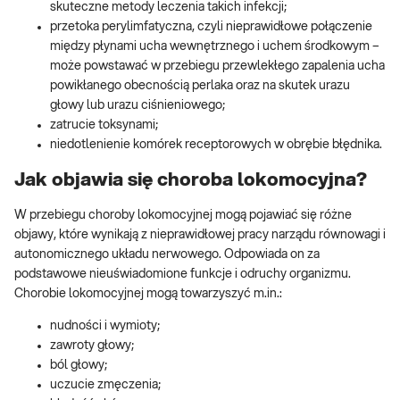
skuteczne metody leczenia takich infekcji;
przetoka perylimfatyczna, czyli nieprawidłowe połączenie
między płynami ucha wewnętrznego i uchem środkowym –
może powstawać w przebiegu przewlekłego zapalenia ucha
powikłanego obecnością perlaka oraz na skutek urazu
głowy lub urazu ciśnieniowego;
zatrucie toksynami;
niedotlenienie komórek receptorowych w obrębie błędnika.
Jak objawia się choroba lokomocyjna?
W przebiegu choroby lokomocyjnej mogą pojawiać się różne
objawy, które wynikają z nieprawidłowej pracy narządu równowagi i
autonomicznego układu nerwowego. Odpowiada on za
podstawowe nieuświadomione funkcje i odruchy organizmu.
Chorobie lokomocyjnej mogą towarzyszyć m.in.:
nudności i wymioty;
zawroty głowy;
ból głowy;
uczucie zmęczenia;