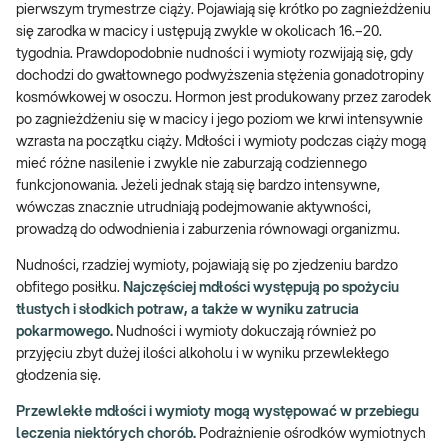
pierwszym trymestrze ciąży. Pojawiają się krótko po zagnieżdżeniu
się zarodka w macicy i ustępują zwykle w okolicach 16.–20.
tygodnia. Prawdopodobnie nudności i wymioty rozwijają się, gdy
dochodzi do gwałtownego podwyższenia stężenia gonadotropiny
kosmówkowej w osoczu. Hormon jest produkowany przez zarodek
po zagnieżdżeniu się w macicy i jego poziom we krwi intensywnie
wzrasta na początku ciąży. Mdłości i wymioty podczas ciąży mogą
mieć różne nasilenie i zwykle nie zaburzają codziennego
funkcjonowania. Jeżeli jednak stają się bardzo intensywne,
wówczas znacznie utrudniają podejmowanie aktywności,
prowadzą do odwodnienia i zaburzenia równowagi organizmu.
Nudności, rzadziej wymioty, pojawiają się po zjedzeniu bardzo
obfitego posiłku.
Najczęściej mdłości występują po spożyciu
tłustych i słodkich potraw, a także w wyniku zatrucia
pokarmowego.
Nudności i wymioty dokuczają również po
przyjęciu zbyt dużej ilości alkoholu i w wyniku przewlekłego
głodzenia się.
Przewlekłe mdłości i wymioty mogą występować w przebiegu
leczenia niektórych chorób.
Podrażnienie ośrodków wymiotnych