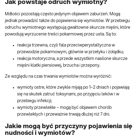
Jak powstaje odruch wymiotny?
Mdłości pozostają często jedynym objawem zaburzeń. Mogą
jednak prowadzić także do pojawienia się wymiotów. W przebiegu
odruchu wymiotnego występują gwałtowne skurcze mięśni, które
powodują wyrzucenie treści pokarmowej przez usta. Są to:
reakcja trzewna, czyli fala przeciwperystaltyczna w
przewodzie pokarmowym, głównie w przełyku i żołądku;
reakcja motoryczna, a przede wszystkim nasilone skurcze
mięśni klatki piersiowej, brzucha i przepony.
Ze względu na czas trwania wymiotów można wyróżnić:
wymioty ostre, które zwykle mijają po 1–2 dniach i pojawiają
się na skutek zatruć toksynami, po przyjęciu leków i w
przebiegu infekcji;
wymioty przewlekłe – mogą być objawem chorób
przewlekłych i przeważnie trwają dłużej niż 7 dni.
Jakie mogą być przyczyny pojawienia się
nudności i wymiotów?