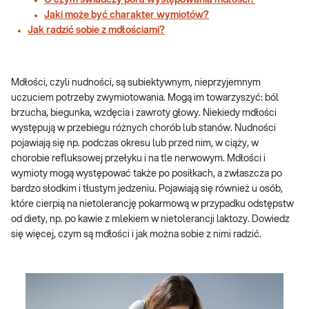
O czym świadczy pora występowania mdłości?
Jaki może być charakter wymiotów?
Jak radzić sobie z mdłościami?
Mdłości, czyli nudności, są subiektywnym, nieprzyjemnym
uczuciem potrzeby zwymiotowania. Mogą im towarzyszyć: ból
brzucha, biegunka, wzdęcia i zawroty głowy. Niekiedy mdłości
występują w przebiegu różnych chorób lub stanów. Nudności
pojawiają się np. podczas okresu lub przed nim, w ciąży, w
chorobie refluksowej przełyku i na tle nerwowym. Mdłości i
wymioty mogą występować także po posiłkach, a zwłaszcza po
bardzo słodkim i tłustym jedzeniu. Pojawiają się również u osób,
które cierpią na nietolerancję pokarmową w przypadku odstępstw
od diety, np. po kawie z mlekiem w nietolerancji laktozy. Dowiedz
się więcej, czym są mdłości i jak można sobie z nimi radzić.