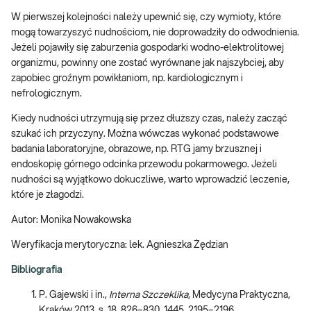
W pierwszej kolejności należy upewnić się, czy wymioty, które
mogą towarzyszyć nudnościom, nie doprowadziły do odwodnienia.
Jeżeli pojawiły się zaburzenia gospodarki wodno-elektrolitowej
organizmu, powinny one zostać wyrównane jak najszybciej, aby
zapobiec groźnym powikłaniom, np. kardiologicznym i
nefrologicznym.
Kiedy nudności utrzymują się przez dłuższy czas, należy zacząć
szukać ich przyczyny. Można wówczas wykonać podstawowe
badania laboratoryjne, obrazowe, np. RTG jamy brzusznej i
endoskopię górnego odcinka przewodu pokarmowego. Jeżeli
nudności są wyjątkowo dokuczliwe, warto wprowadzić leczenie,
które je złagodzi.
Autor: Monika Nowakowska
Weryfikacja merytoryczna: lek. Agnieszka Żędzian
Bibliografia
P. Gajewski i in.,
Interna Szczeklika
, Medycyna Praktyczna,
Kraków 2013, s. 18, 826–830, 1445, 2195–2196.