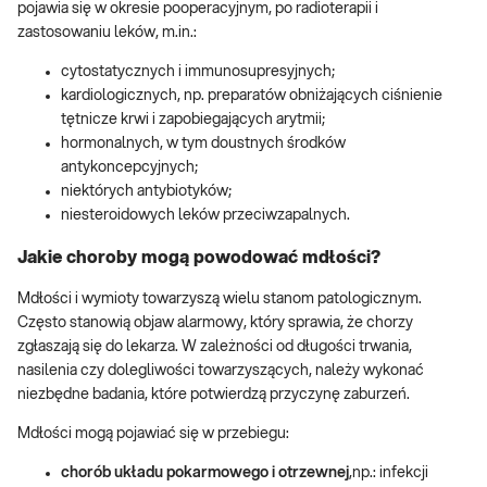
pojawia się w okresie pooperacyjnym, po radioterapii i
zastosowaniu leków, m.in.:
cytostatycznych i immunosupresyjnych;
kardiologicznych, np. preparatów obniżających ciśnienie
tętnicze krwi i zapobiegających arytmii;
hormonalnych, w tym doustnych środków
antykoncepcyjnych;
niektórych antybiotyków;
niesteroidowych leków przeciwzapalnych.
Jakie choroby mogą powodować mdłości?
Mdłości i wymioty towarzyszą wielu stanom patologicznym.
Często stanowią objaw alarmowy, który sprawia, że chorzy
zgłaszają się do lekarza. W zależności od długości trwania,
nasilenia czy dolegliwości towarzyszących, należy wykonać
niezbędne badania, które potwierdzą przyczynę zaburzeń.
Mdłości mogą pojawiać się w przebiegu:
chorób układu pokarmowego i otrzewnej
,np.: infekcji