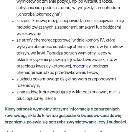
wymiotów po zmianie pozycji, np. po wstaniu z łóżka,
schylaniu się i podczas ruchu, w tym jazdy samochodem
(„choroba lokomocyjna”);
z części korowej mózgu, odpowiedzialnej za pojawianie się
mdłości związanych z zapachami, smakami lub bodźcami
wzrokowymi;
ze strefy chemoreceptorowej w dnie komory IV, która
wykrywa obecność substancji chemicznych, w tym leków i
toksyn, we krwi. Pobudza odruch wymiotny, kiedy w
układzie krążenia pojawiają się szkodliwe związki, np. w
przebiegu kwasicy ketonowej,
mocznicy
, podczas
chemioterapii lub po przedawkowaniu leków;
z układu pokarmowego dzięki nerwom przeponowym i
rdzeniowym;
z narządów, które znajdują się w klatce piersiowej, m.in. z
płuc, opłucnej i serca.
Kiedy ośrodek wymiotny otrzyma informację o zaburzeniach
równowagi, składu krwi lub gospodarki kwasowo-zasadowej
organizmu, pojawia się potrzeba zwymiotowania, czyli nudności.