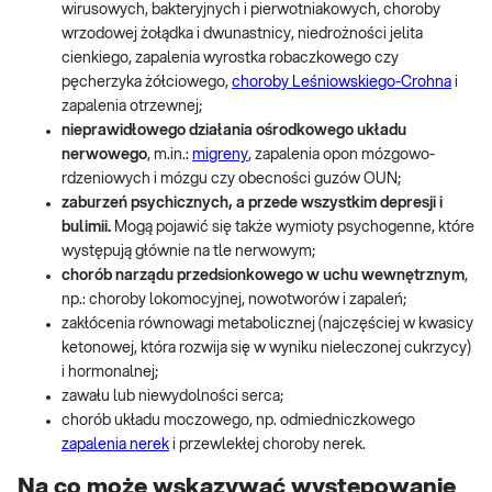
wirusowych, bakteryjnych i pierwotniakowych, choroby
wrzodowej żołądka i dwunastnicy, niedrożności jelita
cienkiego, zapalenia wyrostka robaczkowego czy
pęcherzyka żółciowego,
choroby Leśniowskiego-Crohna
i
zapalenia otrzewnej;
nieprawidłowego działania ośrodkowego układu
nerwowego
, m.in.:
migreny
, zapalenia opon mózgowo-
rdzeniowych i mózgu czy obecności guzów OUN;
zaburzeń psychicznych, a przede wszystkim depresji i
bulimii.
Mogą pojawić się także wymioty psychogenne, które
występują głównie na tle nerwowym;
chorób narządu przedsionkowego w uchu wewnętrznym
,
np.: choroby lokomocyjnej, nowotworów i zapaleń;
zakłócenia równowagi metabolicznej (najczęściej w kwasicy
ketonowej, która rozwija się w wyniku nieleczonej cukrzycy)
i hormonalnej;
zawału lub niewydolności serca;
chorób układu moczowego, np. odmiedniczkowego
zapalenia nerek
i przewlekłej choroby nerek.
Na co może wskazywać występowanie