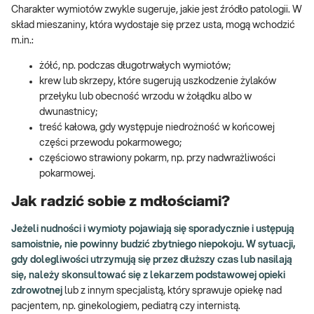
Charakter wymiotów zwykle sugeruje, jakie jest źródło patologii. W
skład mieszaniny, która wydostaje się przez usta, mogą wchodzić
m.in.:
żółć, np. podczas długotrwałych wymiotów;
krew lub skrzepy, które sugerują uszkodzenie żylaków
przełyku lub obecność wrzodu w żołądku albo w
dwunastnicy;
treść kałowa, gdy występuje niedrożność w końcowej
części przewodu pokarmowego;
częściowo strawiony pokarm, np. przy nadwrażliwości
pokarmowej.
Jak radzić sobie z mdłościami?
Jeżeli nudności i wymioty pojawiają się sporadycznie i ustępują
samoistnie, nie powinny budzić zbytniego niepokoju. W sytuacji,
gdy dolegliwości utrzymują się przez dłuższy czas lub nasilają
się, należy skonsultować się z lekarzem podstawowej opieki
zdrowotnej
lub z innym specjalistą, który sprawuje opiekę nad
pacjentem, np. ginekologiem, pediatrą czy internistą.