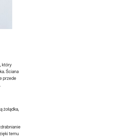
 który
ka. Ściana
ce przede
.
ą żołądka,
drabnianie
zięki temu