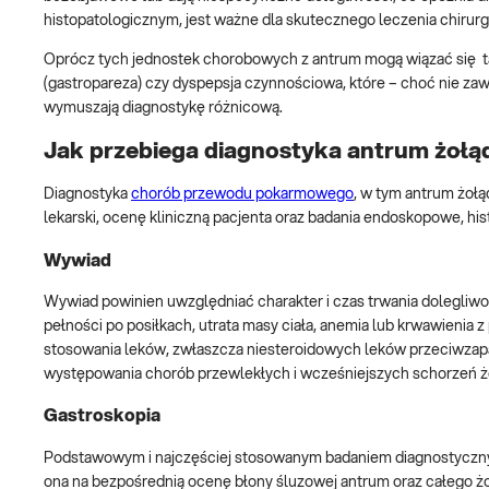
histopatologicznym, jest ważne dla skutecznego leczenia chirur
Oprócz tych jednostek chorobowych z antrum mogą wiązać się takż
(gastropareza) czy dyspepsja czynnościowa, które – choć nie za
wymuszają diagnostykę różnicową.
Jak przebiega diagnostyka antrum żołą
Diagnostyka
chorób przewodu pokarmowego
, w tym antrum żoł
lekarski, ocenę kliniczną pacjenta oraz badania endoskopowe, his
Wywiad
Wywiad powinien uwzględniać charakter i czas trwania dolegliwoś
pełności po posiłkach, utrata masy ciała, anemia lub krwawieni
stosowania leków, zwłaszcza niesteroidowych leków przeciwzapal
występowania chorób przewlekłych i wcześniejszych schorzeń żo
Gastroskopia
Podstawowym i najczęściej stosowanym badaniem diagnostyczny
ona na bezpośrednią ocenę błony śluzowej antrum oraz całego żo