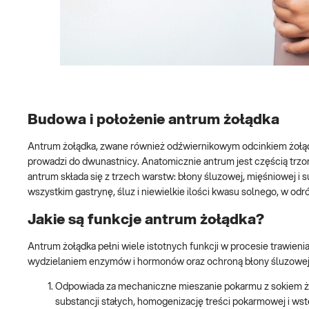
Budowa i położenie antrum żołądka
Antrum żołądka, zwane również odźwiernikowym odcinkiem żołądk
prowadzi do dwunastnicy. Anatomicznie antrum jest częścią trzon
antrum składa się z trzech warstw: błony śluzowej, mięśniowej i
wszystkim gastrynę, śluz i niewielkie ilości kwasu solnego, w odr
Jakie są funkcje antrum żołądka?
Antrum żołądka pełni wiele istotnych funkcji w procesie trawien
wydzielaniem enzymów i hormonów oraz ochroną błony śluzowe
Odpowiada za mechaniczne mieszanie pokarmu z sokiem żo
substancji stałych, homogenizację treści pokarmowej i ws