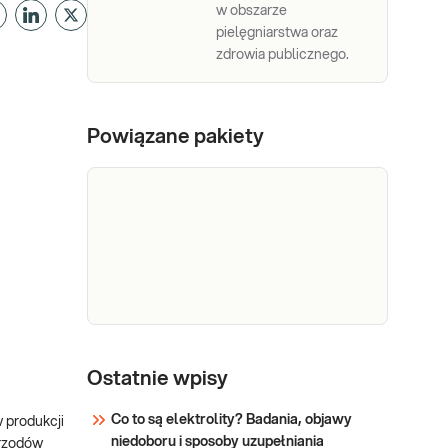
w obszarze
pielęgniarstwa oraz
zdrowia publicznego.
Powiązane pakiety
e-Pakiet
Stworzony z udziałem
ekspertów – Rada Medyczna
brzuszny
Ostatnie wpisy
Diagnostyka S.A. Pakiet został
przygotowany i zweryfikowany
Co to są elektrolity? Badania, objawy
w produkcji
przez specjalistów Rady
niedoboru i sposoby uzupełniania
Sprawdź
wrzodów