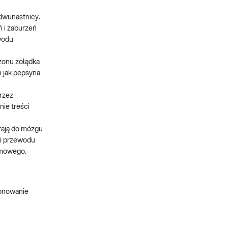
 dwunastnicy.
 i zaburzeń
ewodu
zonu żołądka
h jak pepsyna
rzez
nie treści
rają do mózgu
ki przewodu
rmowego.
jonowanie