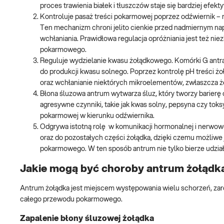
proces trawienia białek i tłuszczów staje się bardziej efekt
Kontroluje pasaż treści pokarmowej poprzez odźwiernik – 
Ten mechanizm chroni jelito cienkie przed nadmiernym na
wchłaniania. Prawidłowa regulacja opróżniania jest też ni
pokarmowego.
Reguluje wydzielanie kwasu żołądkowego. Komórki G antra
do produkcji kwasu solnego. Poprzez kontrolę pH treści ż
oraz wchłanianie niektórych mikroelementów, zwłaszcza że
Błona śluzowa antrum wytwarza śluz, który tworzy barier
agresywne czynniki, takie jak kwas solny, pepsyna czy toks
pokarmowej w kierunku odźwiernika.
Odgrywa istotną rolę w komunikacji hormonalnej i nerwowe
oraz do pozostałych części żołądka, dzięki czemu możliwe
pokarmowego. W ten sposób antrum nie tylko bierze udzia
Jakie mogą być choroby antrum żołądk
Antrum żołądka jest miejscem występowania wielu schorzeń, zar
całego przewodu pokarmowego.
Zapalenie błony śluzowej żołądka