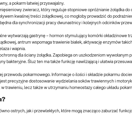
ywny, a pokarm łatwiej przyswajalny.
mięsieniowy zwieracz, który reguluje stopniowe opróżnianie żołądka do
pływem kwaśnej treści żołądkowej, co mogłoby prowadzić do podrażnień
ezbędna dla synchronizacji pracy dwunastnicy i kolejnych odcinków prz
lne wytwarzają gastrynę – hormon stymulujący komórki okładzinowe tr
ołądkowej, antrum wspomaga trawienie białek, aktywację enzymów takic
laza i wapnia.
ę ochronną dla ściany żołądka. Zapobiega on uszkodzeniom wywołanym p
yny bakteryjne. Śluz ten ma także funkcję nawilżającą i ułatwia przesuwa
j przewodu pokarmowego. Informacje o ilości i składzie pokarmu docie
 jest precyzyjne dostosowanie wydzielania soków trawiennych i motory
ł w trawieniu, lecz także w utrzymaniu homeostazy całego układu poka
a?
ówno ostrych, jak i przewlekłych, które mogą znacząco zaburzać funkc