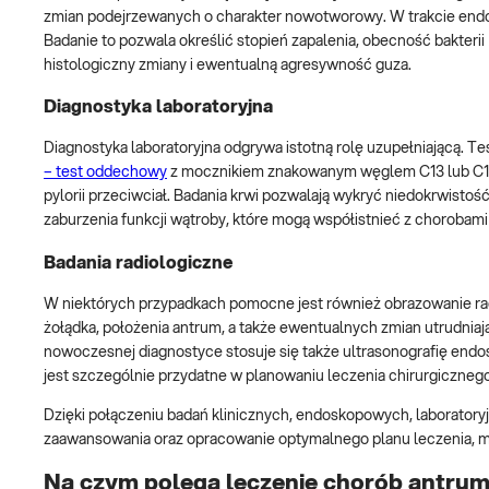
zmian podejrzewanych o charakter nowotworowy. W trakcie endos
Badanie to pozwala określić stopień zapalenia, obecność bakterii
histologiczny zmiany i ewentualną agresywność guza.
Diagnostyka laboratoryjna
Diagnostyka laboratoryjna odgrywa istotną rolę uzupełniającą. T
– test oddechowy
z mocznikiem znakowanym węglem C13 lub C14, 
pylorii przeciwciał. Badania krwi pozwalają wykryć niedokrwisto
zaburzenia funkcji wątroby, które mogą współistnieć z chorobami
Badania radiologiczne
W niektórych przypadkach pomocne jest również obrazowanie rad
żołądka, położenia antrum, a także ewentualnych zmian utrudni
nowoczesnej diagnostyce stosuje się także ultrasonografię endos
jest szczególnie przydatne w planowaniu leczenia chirurgiczne
Dzięki połączeniu badań klinicznych, endoskopowych, laboratory
zaawansowania oraz opracowanie optymalnego planu leczenia, min
Na czym polega leczenie chorób antrum