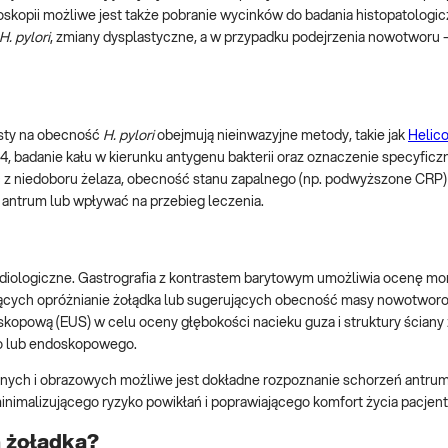
kopii możliwe jest także pobranie wycinków do badania histopatologi
H. pylori
, zmiany dysplastyczne, a w przypadku podejrzenia nowotworu –
esty na obecność
H. pylori
obejmują nieinwazyjne metody, takie jak
Helico
badanie kału w kierunku antygenu bakterii oraz oznaczenie specyficzn
ść z niedoboru żelaza, obecność stanu zapalnego (np. podwyższone CRP)
 antrum lub wpływać na przebieg leczenia.
iologiczne. Gastrografia z kontrastem barytowym umożliwia ocenę mor
ających opróżnianie żołądka lub sugerujących obecność masy nowotwor
kopową (EUS) w celu oceny głębokości nacieku guza i struktury ściany 
go lub endoskopowego.
jnych i obrazowych możliwe jest dokładne rozpoznanie schorzeń antrum
imalizującego ryzyko powikłań i poprawiającego komfort życia pacjent
 żołądka?