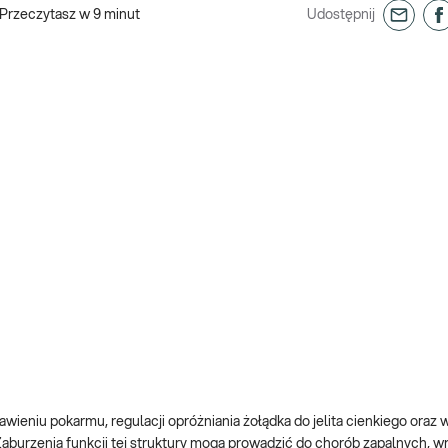
Przeczytasz w
9
minut
Udostępnij
wieniu pokarmu, regulacji opróżniania żołądka do jelita cienkiego oraz 
aburzenia funkcji tej struktury mogą prowadzić do chorób zapalnych, 