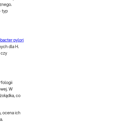
cznego.
 typ
bacter pylori
ych dla H.
 czy
fologii
owej. W
żołądka, co
, ocena ich
a.