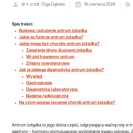
dr n. o zdr. Olga Dąbska
18 czerwca 2026
Spis treści:
Budowa i położenie antrum żołądka
Jakie są funkcje antrum żołądka?
Jakie mogą być choroby antrum żołądka?
Zapalenie błony śluzowej żołądka
Wrzód trawienny antrum
Zmiany nowotworowe
Jak przebiega diagnostyka antrum żołądka?
Wywiad
Gastroskopia
Diagnostyka laboratoryjna
Badania radiologiczne
Na czym polega leczenie chorób antrum żołądka?
Antrum żołądka to jego dolna część, odgrywająca ważną rolę w tra
gastryny – hormonu stymulującego wydzielanie kwasu solnego. Z