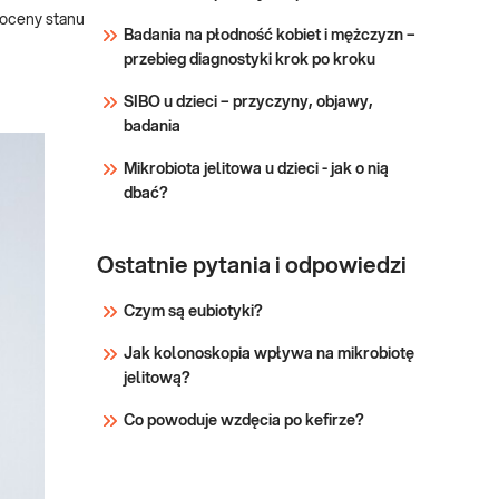
Medycznej Diagnostyka S.A.,
 oceny stanu
Badania na płodność kobiet i mężczyzn –
która czuwa nad kliniczną
przebieg diagnostyki krok po kroku
zasadnością oferowanych
paneli badań, aby jak najlepiej
SIBO u dzieci – przyczyny, objawy,
wspomaga
badania
Mikrobiota jelitowa u dzieci - jak o nią
dbać?
Ostatnie pytania i odpowiedzi
Czym są eubiotyki?
Jak kolonoskopia wpływa na mikrobiotę
jelitową?
Co powoduje wzdęcia po kefirze?