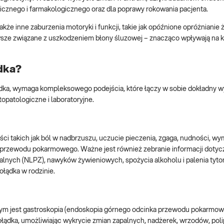
gicznego i farmakologicznego oraz dla poprawy rokowania pacjenta.
e inne zaburzenia motoryki i funkcji, takie jak opóźnione opróżnianie 
wsze związane z uszkodzeniem błony śluzowej – znacząco wpływają na ko
dka?
ądka, wymaga kompleksowego podejścia, które łączy w sobie dokładny 
topatologiczne i laboratoryjne.
ci takich jak ból w nadbrzuszu, uczucie pieczenia, zgaga, nudności, wy
a z przewodu pokarmowego. Ważne jest również zebranie informacji doty
nych (NLPZ), nawyków żywieniowych, spożycia alkoholu i palenia tyton
łądka w rodzinie.
m jest gastroskopia (endoskopia górnego odcinka przewodu pokarmow
łądka, umożliwiając wykrycie zmian zapalnych, nadżerek, wrzodów, pol