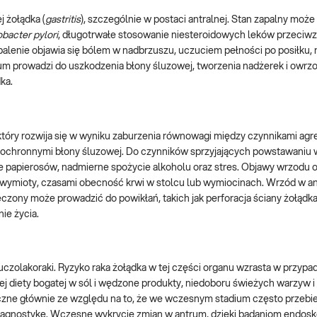
 żołądka (
gastritis
), szczególnie w postaci antralnej. Stan zapalny może
bacter pylori
, długotrwałe stosowanie niesteroidowych leków przeciw
 zapalenie objawia się bólem w nadbrzuszu, uczuciem pełności po posiłku,
um prowadzi do uszkodzenia błony śluzowej, tworzenia nadżerek i owrz
ka.
tóry rozwija się w wyniku zaburzenia równowagi między czynnikami ag
i ochronnymi błony śluzowej. Do czynników sprzyjających powstawaniu
e papierosów, nadmierne spożycie alkoholu oraz stres. Objawy wrzodu 
ci, wymioty, czasami obecność krwi w stolcu lub wymiocinach. Wrzód w
eczony może prowadzić do powikłań, takich jak perforacja ściany żołądk
ie życia.
czolakoraki. Ryzyko raka żołądka w tej części organu wzrasta w przypa
wej diety bogatej w sól i wędzone produkty, niedoboru świeżych warzyw
zne głównie ze względu na to, że we wczesnym stadium często przebi
diagnostykę. Wczesne wykrycie zmian w antrum, dzięki badaniom endos