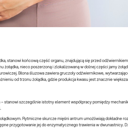
a, stanowi końcową część organu, znajdującą się przed odźwiernikiem,
u żołądka, nieco poszerzoną i zlokalizowaną w dolnej części jamy żołąd
 surowiczej. Błona śluzowa zawiera gruczoły odźwiernikowe, wytwarzają
óżnieniu od trzonu żołądka, gdzie produkcja kwasu jest znacznie większa
ia – stanowi szczególnie istotny element współpracy pomiędzy mechanik
j.
łądkowym. Rytmiczne skurcze mięśni antrum umożliwiają dokładne roz
tępne przygotowanie jej do enzymatycznego trawienia w dwunastnicy. D