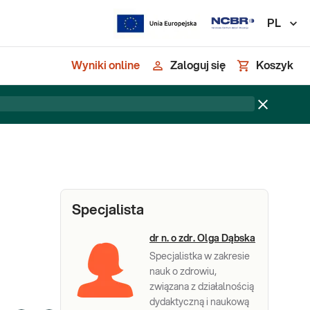
PL
Wyniki online
Zaloguj się
Koszyk
Specjalista
dr n. o zdr. Olga Dąbska
Specjalistka w zakresie
nauk o zdrowiu,
związana z działalnością
dydaktyczną i naukową