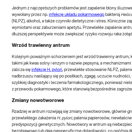
Jednym z najczęstszych problemów jest zapalenie błony śluzowej
wywołany przez np.
infekcję układu pokarmowego
bakterią
Helico
(NLPZ), alkohol, a także czynniki dietetyczne i stres. Klinicznie
wymiotami oraz zaburzeniami apetytu. Przewlekłe zapalenie antr
dłuższej perspektywie może zwiększać ryzyko rozwoju raka żołąd
Wrzód trawienny antrum
Kolejnym poważnym schorzeniem jest wrzód trawienny antrum, k
takimi jak kwas solny i enzym o nazwie pepsyna, a mechanizmam
zalicza się
infekcję H. pylori
, przewlekłe stosowanie NLPZ, paleni
nadbrzuszu nasilający się po posiłkach, zgagę, uczucie nudnoś
szybkiej diagnostyki i leczenia farmakologicznego, ponieważ niel
z przewodu pokarmowego, które stanowią bezpośrednie zagrożen
Zmiany nowotworowe
Rzadziej w antrum rozwijają się zmiany nowotworowe, głównie gru
przewlekłego zakażenia
H. pylori
, palenia papierosów, niewłaści
predyspozycji genetycznych. Nowotwory w antrum są niebezpiec
bezobjawowo lub dają niespecyficzne dolegliwości, co opóźnia 