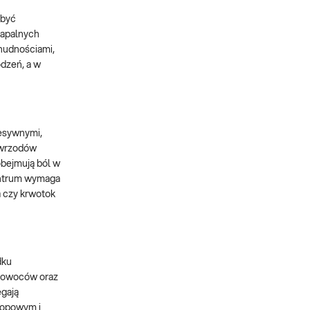
 być
zapalnych
 nudnościami,
odzeń, a w
resywnymi,
 wrzodów
obejmują ból w
 antrum wymaga
a czy krwotok
dku
 i owoców oraz
egają
kopowym i