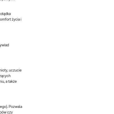
żołądka
mfort życia i
wywiad
mioty, uczucie
czących
iu, a także
ego). Pozwala
ipów czy