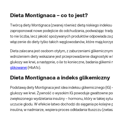
Dieta Montignaca – co to jest?
Twórcą diety Montignaca (zwanej również dietą niskiego indeksu g
zaproponował nowe podejście do odchudzania, podważając tradycyj
to nie liczba, lecz jakość spożywanych produktów odpowiada za pr
włączenie do diety tylko takich węglowodanów, które mają korz
Dieta zalecana jest osobom otyłym, z zaburzeniami glikemiczny
wdrożeniem diety wskazane jest przeprowadzenie diagnostyki w 
glukozy we krwi, a następnie, o ile to konieczne, badania glikemii 
glikowanej
(HbA1c).
Dieta Montignaca a indeks glikemiczny
Podstawą diety Montignaca jest idea indeksu glikemicznego (IG)
glukozy we krwi. Żywność o wysokim IG powoduje gwałtowne podn
zwiększonego wydzielania insuliny – hormonu, który w takiej sytu
uczucie głodu. W efekcie łatwo dochodzi do sięgania po kolejne po
insulina, w nadmiarze, wspiera proces odkładania tłuszczu (zwła