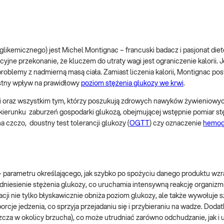
likemicznego) jest Michel Montignac – francuski badacz i pasjonat diete
ne przekonanie, że kluczem do utraty wagi jest ograniczenie kalorii. 
oblemy z nadmierną masą ciała. Zamiast liczenia kalorii, Montignac pos
ystny wpływ na prawidłowy
poziom stężenia glukozy we krwi
.
mi oraz wszystkim tym, którzy poszukują zdrowych nawyków żywieniowyc
kierunku zaburzeń gospodarki glukozą, obejmującej wstępnie pomiar st
na czczo, doustny test tolerancji glukozy (
OGTT
) czy oznaczenie
hemog
 – parametru określającego, jak szybko po spożyciu danego produktu wz
iesienie stężenia glukozy, co uruchamia intensywną reakcję organizm
acji nie tylko błyskawicznie obniża poziom glukozy, ale także wywołuje 
rcje jedzenia, co sprzyja przejadaniu się i przybieraniu na wadze. Doda
szcza w okolicy brzucha), co może utrudniać zarówno odchudzanie, jak i