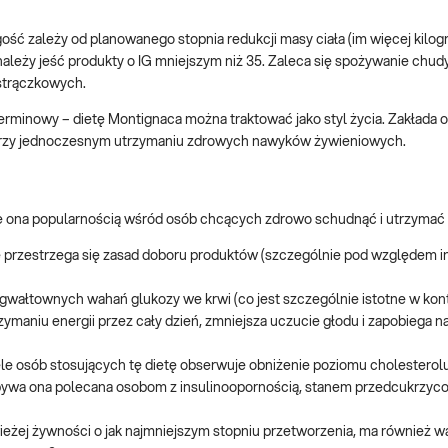
ługość zależy od planowanego stopnia redukcji masy ciała (im więcej kil
 należy jeść produkty o IG mniejszym niż 35. Zaleca się spożywanie chud
 strączkowych.
terminowy – dietę Montignaca można traktować jako styl życia. Zakłada 
przy jednoczesnym utrzymaniu zdrowych nawyków żywieniowych.
się ona popularnością wśród osób chcących zdrowo schudnąć i utrzymać 
o ile przestrzega się zasad doboru produktów (szczególnie pod względem 
ać gwałtownych wahań glukozy we krwi (co jest szczególnie istotne w ko
rzymaniu energii przez cały dzień, zmniejsza uczucie głodu i zapobiega
le osób stosujących tę dietę obserwuje obniżenie poziomu cholesterolu
go bywa ona polecana osobom z insulinoopornością, stanem przedcukrzy
ieżej żywności o jak najmniejszym stopniu przetworzenia, ma również w