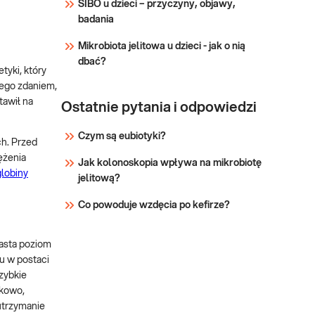
dobrany zestaw badań
SIBO u dzieci – przyczyny, objawy,
żywieniowy)
pozwala dopasować
badania
sposób żywienia do
Sprawdź
Mikrobiota jelitowa u dzieci - jak o nią
rzeczywistych potrzeb
dbać?
organizmu. Dzięki
tyki, który
badaniom można wykryć, a
Jego zdaniem,
następnie uwzględn
tawił na
Ostatnie pytania i odpowiedzi
Czym są eubiotyki?
h. Przed
ężenia
Jak kolonoskopia wpływa na mikrobiotę
lobiny
jelitową?
Co powoduje wzdęcia po kefirze?
rasta poziom
u w postaci
szybkie
tkowo,
 utrzymanie