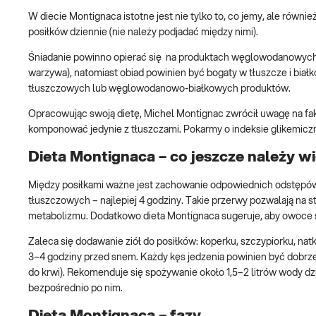
W diecie Montignaca istotne jest nie tylko to, co jemy, ale równ
posiłków dziennie (nie należy podjadać między nimi).
Śniadanie powinno opierać się na produktach węglowodanowych o
warzywa), natomiast obiad powinien być bogaty w tłuszcze i białko
tłuszczowych lub węglowodanowo-białkowych produktów.
Opracowując swoją dietę, Michel Montignac zwrócił uwagę na fak
komponować jedynie z tłuszczami. Pokarmy o indeksie glikemiczn
Dieta Montignaca – co jeszcze należy w
Między posiłkami ważne jest zachowanie odpowiednich odstępów
tłuszczowych – najlepiej 4 godziny. Takie przerwy pozwalają na s
metabolizmu. Dodatkowo dieta Montignaca sugeruje, aby owoce spo
Zaleca się dodawanie ziół do posiłków: koperku, szczypiorku, natki 
3–4 godziny przed snem. Każdy kęs jedzenia powinien być dobr
do krwi). Rekomenduje się spożywanie około 1,5–2 litrów wody dzie
bezpośrednio po nim.
Dieta Montignaca – fazy