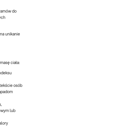
ogramów do
ych
ona unikanie
masę ciała:
indeksu
ntekście osób
 napadom
,
cowym lub
alory