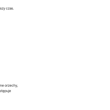
szy czas.
one orzechy,
stępuje