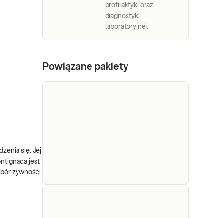
profilaktyki oraz
diagnostyki
laboratoryjnej.
Powiązane pakiety
zenia się. Jej
ntignaca jest
obór żywności
e-
Pakiet
Dedykowany dla: Kobiet,