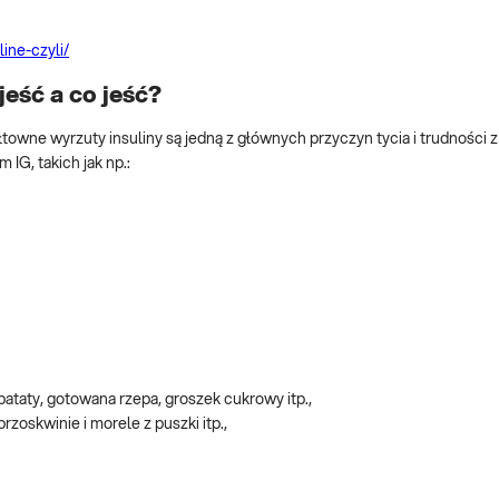
line-czyli/
jeść a co jeść?
towne wyrzuty insuliny są jedną z głównych przyczyn tycia i trudności 
IG, takich jak np.:
ataty, gotowana rzepa, groszek cukrowy itp.,
zoskwinie i morele z puszki itp.,