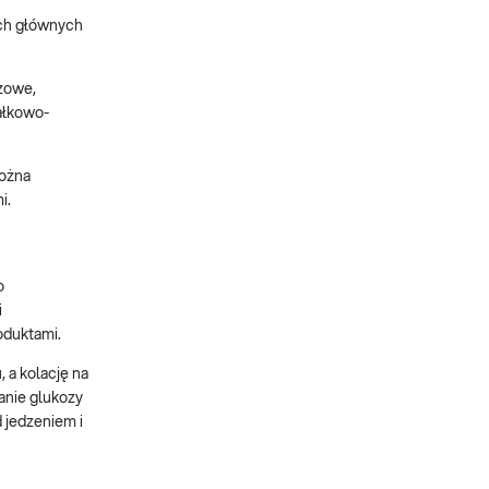
zech głównych
ożowe,
iałkowo-
można
i.
o
i
oduktami.
, a kolację na
anie glukozy
d jedzeniem i