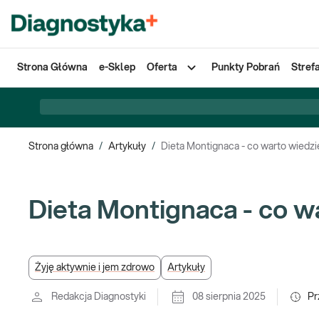
Strona Główna
e-Sklep
Oferta
Punkty Pobrań
Stref
Strona główna
/
Artykuły
/
Dieta Montignaca - co warto wiedz
Dieta Montignaca - co w
Żyję aktywnie i jem zdrowo
Artykuły
Redakcja Diagnostyki
08 sierpnia 2025
Pr