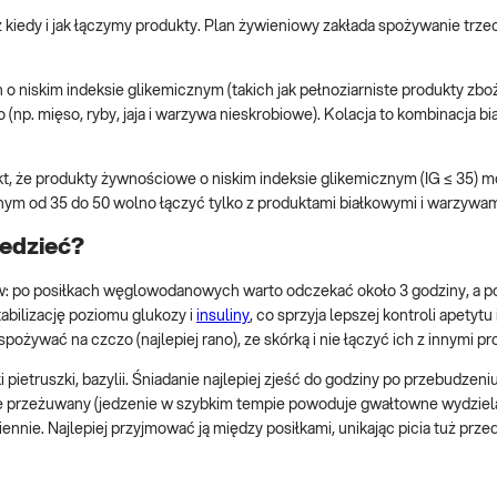
ież kiedy i jak łączymy produkty. Plan żywieniowy zakłada spożywanie tr
 niskim indeksie glikemicznym (takich jak pełnoziarniste produkty zb
 (np. mięso, ryby, jaja i warzywa nieskrobiowe). Kolacja to kombinacja b
t, że produkty żywnościowe o niskim indeksie glikemicznym (IG ≤ 35) 
ym od 35 do 50 wolno łączyć tylko z produktami białkowymi i warzywam
iedzieć?
: po posiłkach węglowodanowych warto odczekać około 3 godziny, a p
tabilizację poziomu glukozy i
insuliny
, co sprzyja lepszej kontroli apetytu 
żywać na czczo (najlepiej rano), ze skórką i nie łączyć ich z innymi pr
pietruszki, bazylii. Śniadanie najlepiej zjeść do godziny po przebudzeniu
ze przeżuwany (jedzenie w szybkim tempie powoduje gwałtowne wydziel
nnie. Najlepiej przyjmować ją między posiłkami, unikając picia tuż prze