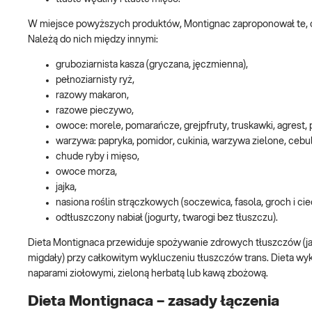
W miejsce powyższych produktów, Montignac zaproponował te, o ni
Należą do nich między innymi:
gruboziarnista kasza (gryczana, jęczmienna),
pełnoziarnisty ryż,
razowy makaron,
razowe pieczywo,
owoce: morele, pomarańcze, grejpfruty, truskawki, agrest, po
warzywa: papryka, pomidor, cukinia, warzywa zielone, cebula
chude ryby i mięso,
owoce morza,
jajka,
nasiona roślin strączkowych (soczewica, fasola, groch i cie
odtłuszczony nabiał (jogurty, twarogi bez tłuszczu).
Dieta Montignaca przewiduje spożywanie zdrowych tłuszczów (jak:
migdały) przy całkowitym wykluczeniu tłuszczów trans. Dieta wyk
naparami ziołowymi, zieloną herbatą lub kawą zbożową.
Dieta Montignaca – zasady łączenia