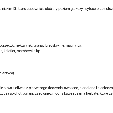
skim IG, które zapewniają stabilny poziom glukozy i sytość przez dłuż
rzeczki, nektarynki, granat, brzoskwinie, maliny itp.,
, kalafior, marchewka itp.,
cierzyca),
 oliwa z oliwek z pierwszego tłoczenia, awokado, niesolone i niesłodz
lucza alkohol; ogranicza również mocną kawę i czarną herbatę, które za