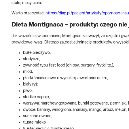
stałej masy ciała.
Warto przeczytać:
https://diag.pl/pacjent/artykuly/opornosc-insu
Dieta Montignaca – produkty: czego nie 
Jak wcześniej wspomniano, Montignac zauważył, że częste i gwał
prawidłowej wagi. Dlatego zalecał eliminację produktów o wysokim 
białe pieczywo,
słodycze,
żywność typu fast food (chipsy, burgery, frytki itp.),
miód,
płatki śniadaniowe o wysokiej zawartości cukru,
biały ryż,
piwo,
słodkie napoje,
warzywa: marchew gotowana, buraki gotowane, ziemniaki, b
owoce: banany, winogrona, ananasy, mango, arbuz, melon, br
suszone owoce,
tłuste mleko,
tłuste wędliny i tłuste mięso.