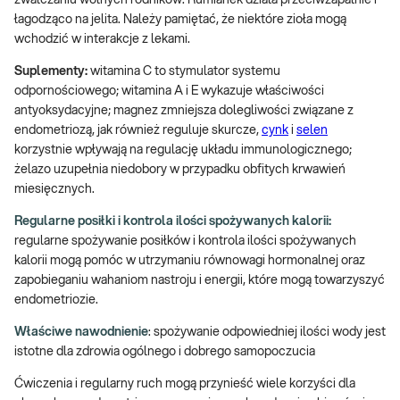
zwalczaniu wolnych rodników. Rumianek działa przeciwzapalnie i
łagodząco na jelita. Należy pamiętać, że niektóre zioła mogą
wchodzić w interakcje z lekami.
Suplementy:
witamina C to stymulator systemu
odpornościowego; witamina A i E wykazuje właściwości
antyoksydacyjne; magnez zmniejsza dolegliwości związane z
endometriozą, jak również reguluje skurcze,
cynk
i
selen
korzystnie wpływają na regulację układu immunologicznego;
żelazo uzupełnia niedobory w przypadku obfitych krwawień
miesięcznych.
Regularne posiłki i kontrola ilości spożywanych kalorii:
regularne spożywanie posiłków i kontrola ilości spożywanych
kalorii mogą pomóc w utrzymaniu równowagi hormonalnej oraz
zapobieganiu wahaniom nastroju i energii, które mogą towarzyszyć
endometriozie.
Właściwe nawodnienie
: spożywanie odpowiedniej ilości wody jest
istotne dla zdrowia ogólnego i dobrego samopoczucia
Ćwiczenia i regularny ruch mogą przynieść wiele korzyści dla