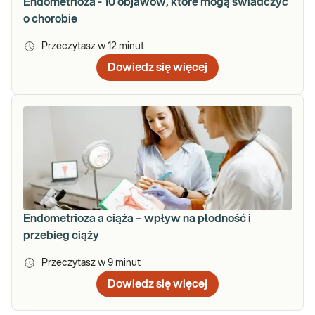
Endometrioza - 10 objawów, które mogą świadczyć
o chorobie
Przeczytasz w
12
minut
Dowiedz się więcej
Endometrioza a ciąża – wpływ na płodność i
przebieg ciąży
Przeczytasz w
9
minut
Dowiedz się więcej