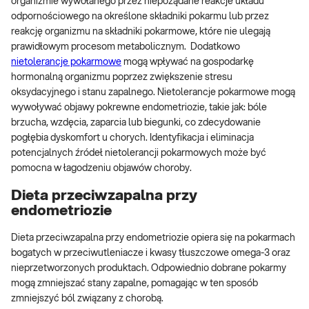
organizmie wywołanego przez niepożądane reakcje układu
odpornościowego na określone składniki pokarmu lub przez
reakcję organizmu na składniki pokarmowe, które nie ulegają
prawidłowym procesom metabolicznym. Dodatkowo
nietolerancje pokarmowe
mogą wpływać na gospodarkę
hormonalną organizmu poprzez zwiększenie stresu
oksydacyjnego i stanu zapalnego. Nietolerancje pokarmowe mogą
wywoływać objawy pokrewne endometriozie, takie jak: bóle
brzucha, wzdęcia, zaparcia lub biegunki, co zdecydowanie
pogłębia dyskomfort u chorych. Identyfikacja i eliminacja
potencjalnych źródeł nietolerancji pokarmowych może być
pomocna w łagodzeniu objawów choroby.
Dieta przeciwzapalna przy
endometriozie
Dieta przeciwzapalna przy endometriozie opiera się na pokarmach
bogatych w przeciwutleniacze i kwasy tłuszczowe omega-3 oraz
nieprzetworzonych produktach. Odpowiednio dobrane pokarmy
mogą zmniejszać stany zapalne, pomagając w ten sposób
zmniejszyć ból związany z chorobą.