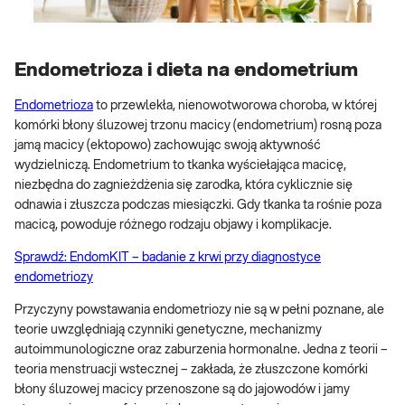
Endometrioza i dieta na endometrium
Endometrioza
to przewlekła, nienowotworowa choroba, w której
komórki błony śluzowej trzonu macicy (endometrium) rosną poza
jamą macicy (ektopowo) zachowując swoją aktywność
wydzielniczą. Endometrium to tkanka wyściełająca macicę,
niezbędna do zagnieżdżenia się zarodka, która cyklicznie się
odnawia i złuszcza podczas miesiączki. Gdy tkanka ta rośnie poza
macicą, powoduje różnego rodzaju objawy i komplikacje.
Sprawdź: EndomKIT – badanie z krwi przy diagnostyce
endometriozy
Przyczyny powstawania endometriozy nie są w pełni poznane, ale
teorie uwzględniają czynniki genetyczne, mechanizmy
autoimmunologiczne oraz zaburzenia hormonalne. Jedna z teorii –
teoria menstruacji wstecznej – zakłada, że złuszczone komórki
błony śluzowej macicy przenoszone są do jajowodów i jamy