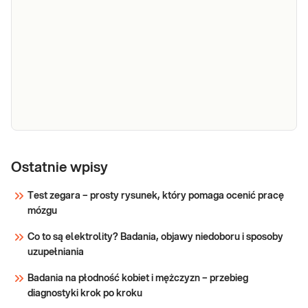
EndomKIT -
badanie z
Ostatnie wpisy
Dedykowany dla: Kobiet Wskazany: → w
krwi przy
przypadku podejrzenia endometriozy → w
Test zegara – prosty rysunek, który pomaga ocenić pracę
przypadku dolegliwości typu: bolesne
diagnostyce
mózgu
miesiączkowanie, ból w trakcie owulacji,
endometriozy
nasilone krwawienie miesięczne,
Co to są elektrolity? Badania, objawy niedoboru i sposoby
dolegliwości występujące przy menstruacji
Sprawdź
uzupełniania
wraz z zaburzeniem
Badania na płodność kobiet i mężczyzn – przebieg
diagnostyki krok po kroku