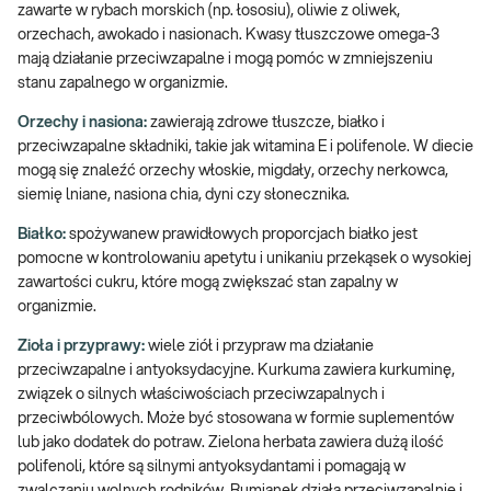
zawarte w rybach morskich (np. łososiu), oliwie z oliwek,
orzechach, awokado i nasionach. Kwasy tłuszczowe omega-3
mają działanie przeciwzapalne i mogą pomóc w zmniejszeniu
stanu zapalnego w organizmie.
Orzechy i nasiona:
zawierają zdrowe tłuszcze, białko i
przeciwzapalne składniki, takie jak witamina E i polifenole. W diecie
mogą się znaleźć orzechy włoskie, migdały, orzechy nerkowca,
siemię lniane, nasiona chia, dyni czy słonecznika.
Białko:
spożywanew prawidłowych proporcjach białko jest
pomocne w kontrolowaniu apetytu i unikaniu przekąsek o wysokiej
zawartości cukru, które mogą zwiększać stan zapalny w
organizmie.
Zioła i przyprawy:
wiele ziół i przypraw ma działanie
przeciwzapalne i antyoksydacyjne. Kurkuma zawiera kurkuminę,
związek o silnych właściwościach przeciwzapalnych i
przeciwbólowych. Może być stosowana w formie suplementów
lub jako dodatek do potraw. Zielona herbata zawiera dużą ilość
polifenoli, które są silnymi antyoksydantami i pomagają w