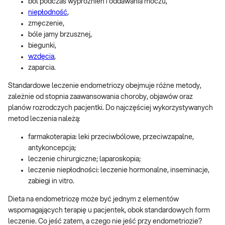
ból podczas wypróżnień i oddawania moczu,
niepłodność
,
zmęczenie,
bóle jamy brzusznej,
biegunki,
wzdęcia
,
zaparcia.
Standardowe leczenie endometriozy obejmuje różne metody,
zależnie od stopnia zaawansowania choroby, objawów oraz
planów rozrodczych pacjentki. Do najczęściej wykorzystywanych
metod leczenia należą:
farmakoterapia: leki przeciwbólowe, przeciwzapalne,
antykoncepcja;
leczenie chirurgiczne; laparoskopia;
leczenie niepłodności: leczenie hormonalne, inseminacje,
zabiegi in vitro.
Dieta na endometriozę może być jednym z elementów
wspomagających terapię u pacjentek, obok standardowych form
leczenie. Co jeść zatem, a czego nie jeść przy endometriozie?