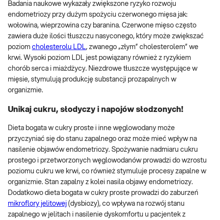
Badania naukowe wykazały zwiększone ryzyko rozwoju
endometriozy przy dużym spożyciu czerwonego mięsa jak:
wołowina, wieprzowina czy baranina. Czerwone mięso często
zawiera duże ilości tłuszczu nasyconego, który może zwiększać
poziom
cholesterolu LDL
, zwanego „złym” cholesterolem” we
krwi. Wysoki poziom LDL jest powiązany również z ryzykiem
chorób serca i miażdżycy. Niezdrowe tłuszcze występujące w
mięsie, stymulują produkcję substancji prozapalnych w
organizmie.
Unikaj cukru, słodyczy i napojów słodzonych!
Dieta bogata w cukry proste i inne węglowodany może
przyczyniać się do stanu zapalnego oraz może mieć wpływ na
nasilenie objawów endometriozy. Spożywanie nadmiaru cukru
prostego i przetworzonych węglowodanów prowadzi do wzrostu
poziomu cukru we krwi, co również stymuluje procesy zapalne w
organizmie. Stan zapalny z kolei nasila objawy endometriozy.
Dodatkowo dieta bogata w cukry proste prowadzi do zaburzeń
mikroflory jelitowej
(dysbiozy), co wpływa na rozwój stanu
zapalnego w jelitach i nasilenie dyskomfortu u pacjentek z