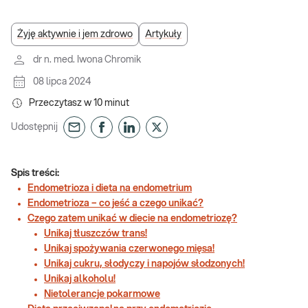
Żyję aktywnie i jem zdrowo
Artykuły
dr n. med. Iwona Chromik
08 lipca 2024
Przeczytasz w
10
minut
Udostępnij
Spis treści:
Endometrioza i dieta na endometrium
Endometrioza – co jeść a czego unikać?
Czego zatem unikać w diecie na endometriozę?
Unikaj tłuszczów trans!
Unikaj spożywania czerwonego mięsa!
Unikaj cukru, słodyczy i napojów słodzonych!
Unikaj alkoholu!
Nietolerancje pokarmowe