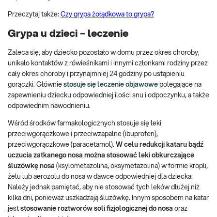
Przeczytaj także:
Czy grypa żołądkowa to grypa?
Grypa u dzieci – leczenie
Zaleca się, aby dziecko pozostało w domu przez okres choroby,
unikało kontaktów z rówieśnikami i innymi członkami rodziny przez
cały okres choroby i przynajmniej 24 godziny po ustąpieniu
gorączki. Głównie
stosuje się leczenie objawowe
polegające na
zapewnieniu dziecku odpowiedniej ilości snu i odpoczynku, a także
odpowiednim nawodnieniu.
Wśród środków farmakologicznych stosuje się leki
przeciwgorączkowe i przeciwzapalne (ibuprofen),
przeciwgorączkowe (paracetamol).
W celu redukcji kataru bądź
uczucia zatkanego nosa można stosować leki obkurczające
śluzówkę nosa
(ksylometazolina, oksymetazolina) w formie kropli,
żelu lub aerozolu do nosa w dawce odpowiedniej dla dziecka.
Należy jednak pamiętać, aby nie stosować tych leków dłużej niż
kilka dni, ponieważ uszkadzają śluzówkę. Innym sposobem na katar
jest
stosowanie roztworów soli fizjologicznej do nosa
oraz