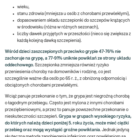
wieku,
stanu zdrowia (mniejsza u osób z chorobami przewlekłymi),
dopasowaniem składu szczepionki do szczepów krążących
w środowisku (różna w różnych sezonach),
liczby dawek przyjętych w przeszłości (nieco się zwiększa z
każdą kolejną dawką szczepienia).
Wśród dzieci zaszczepionych przeciwko grypie 47-76% nie
zachoruje na grypę, a 77-91% uniknie powikłań ze strony układu
oddechowego
. Szczepionka zmniejsza również ryzyko
przeniesienia choroby na domowników i rodzinę, co jest
szczególnie ważne dla osób po 65 r. ż., z obniżoną odpornością i
obciążonych chorobami przewlekłymi.
Wciąż panuje przekonanie o tym, że grypa jest niegroźną chorobą
o łagodnym przebiegu. Często jest mylona z innymi chorobami
przeziębieniowymi, a przez to panuje powszechne przekonanie o
nieskuteczności szczepień.
Grypa w grupach wysokiego ryzyka,
do których należą dzieci poniżej 5. roku życia, może mieć ciężki
przebieg oraz mogą wystąpić groźne powikłania
. Jednak jedyną
skuteczną metodą zapobiegania infekcjom oraz powikłaniom są