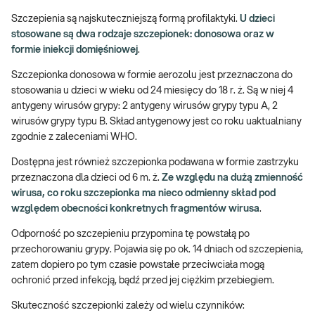
Szczepienia są najskuteczniejszą formą profilaktyki.
U dzieci
stosowane są dwa rodzaje szczepionek: donosowa oraz w
formie iniekcji domięśniowej
.
Szczepionka donosowa w formie aerozolu jest przeznaczona do
stosowania u dzieci w wieku od 24 miesięcy do 18 r. ż. Są w niej 4
antygeny wirusów grypy: 2 antygeny wirusów grypy typu A, 2
wirusów grypy typu B. Skład antygenowy jest co roku uaktualniany
zgodnie z zaleceniami WHO.
Dostępna jest również szczepionka podawana w formie zastrzyku
przeznaczona dla dzieci od 6 m. ż.
Ze względu na dużą zmienność
wirusa, co roku szczepionka ma nieco odmienny skład pod
względem obecności konkretnych fragmentów wirusa
.
Odporność po szczepieniu przypomina tę powstałą po
przechorowaniu grypy. Pojawia się po ok. 14 dniach od szczepienia,
zatem dopiero po tym czasie powstałe przeciwciała mogą
ochronić przed infekcją, bądź przed jej ciężkim przebiegiem.
Skuteczność szczepionki zależy od wielu czynników: