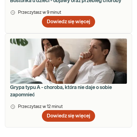
Bostonka u dzieci - objawy oraz przebieg choroby
Przeczytasz w
9
minut
Dowiedz się więcej
Grypa typu A - choroba, która nie daje o sobie
zapomnieć
Przeczytasz w
12
minut
Dowiedz się więcej