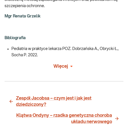
szczepienia ochronne.
Mgr Renata Grzelik
Bibliografia
Pediatria w praktyce lekarza POZ. Dobrzańska A., Obrycki Ł.,
Socha P. 2022.
Więcej
Zespół Jacobsa – czym jest i jak jest
dziedziczony?
Klątwa Ondyny – rzadka genetyczna choroba
układu nerwowego