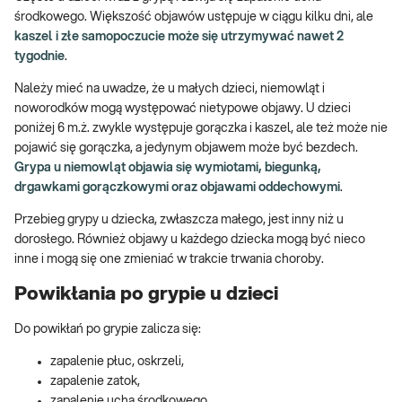
środkowego. Większość objawów ustępuje w ciągu kilku dni, ale
kaszel i złe samopoczucie może się utrzymywać nawet 2
tygodnie
.
Należy mieć na uwadze, że u małych dzieci, niemowląt i
noworodków mogą występować nietypowe objawy. U dzieci
poniżej 6 m.ż. zwykle występuje gorączka i kaszel, ale też może nie
pojawić się gorączka, a jedynym objawem może być bezdech.
Grypa u niemowląt objawia się wymiotami, biegunką,
drgawkami gorączkowymi oraz objawami oddechowymi
.
Przebieg grypy u dziecka, zwłaszcza małego, jest inny niż u
dorosłego. Również objawy u każdego dziecka mogą być nieco
inne i mogą się one zmieniać w trakcie trwania choroby.
Powikłania po grypie u dzieci
Do powikłań po grypie zalicza się:
zapalenie płuc, oskrzeli,
zapalenie zatok,
zapalenie ucha środkowego,