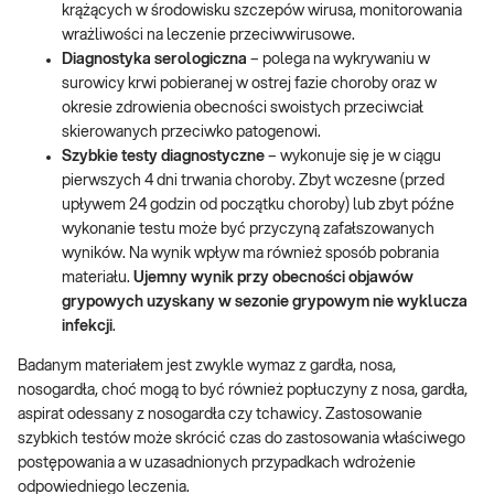
krążących w środowisku szczepów wirusa, monitorowania
wrażliwości na leczenie przeciwwirusowe.
Diagnostyka serologiczna
– polega na wykrywaniu w
surowicy krwi pobieranej w ostrej fazie choroby oraz w
okresie zdrowienia obecności swoistych przeciwciał
skierowanych przeciwko patogenowi.
Szybkie testy diagnostyczne
– wykonuje się je w ciągu
pierwszych 4 dni trwania choroby. Zbyt wczesne (przed
upływem 24 godzin od początku choroby) lub zbyt późne
wykonanie testu może być przyczyną zafałszowanych
wyników. Na wynik wpływ ma również sposób pobrania
materiału.
Ujemny wynik przy obecności objawów
grypowych uzyskany w sezonie grypowym nie wyklucza
infekcji
.
Badanym materiałem jest zwykle wymaz z gardła, nosa,
nosogardła, choć mogą to być również popłuczyny z nosa, gardła,
aspirat odessany z nosogardła czy tchawicy. Zastosowanie
szybkich testów może skrócić czas do zastosowania właściwego
postępowania a w uzasadnionych przypadkach wdrożenie
odpowiedniego leczenia.