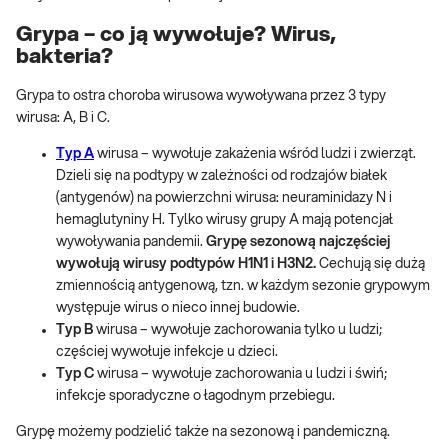
Grypa – co ją wywołuje? Wirus,
bakteria?
Grypa to ostra choroba wirusowa wywoływana przez 3 typy
wirusa: A, B i C.
Typ A
wirusa – wywołuje zakażenia wśród ludzi i zwierząt.
Dzieli się na podtypy w zależności od rodzajów białek
(antygenów) na powierzchni wirusa: neuraminidazy N i
hemaglutyniny H. Tylko wirusy grupy A mają potencjał
wywoływania pandemii.
Grypę sezonową najczęściej
wywołują wirusy podtypów H1N1 i H3N2.
Cechują się dużą
zmiennością antygenową, tzn. w każdym sezonie grypowym
występuje wirus o nieco innej budowie.
Typ B
wirusa – wywołuje zachorowania tylko u ludzi;
częściej wywołuje infekcje u dzieci.
Typ C
wirusa – wywołuje zachorowania u ludzi i świń;
infekcje sporadyczne o łagodnym przebiegu.
Grypę możemy podzielić także na sezonową i pandemiczną.