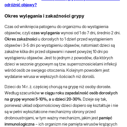
odróżnić objawy?
Okres wylęgania i zakaźności grypy
Czas od wniknięcia patogenu do organizmu do wystąpienia
objawów, czyli
czas wylęgania
wynosi od 1 do 7 dni, średnio 2 dni.
Okres zakaźności
u dorosłych to 1 dzień przed wystąpieniem
objawów i 3-5 dni po wystąpieniu objawów, natomiast dzieci są
zakaźne kilka dni przed objawami i nawet powyżej 10 dni po
wystąpieniu objawów. Jest to jednym z powodów, dla których
dzieci w sezonie grypowym są tzw. superroznosicielami infekcji
wśród osób ze swojego otoczenia. Kolejnym powodem jest
wydalanie wirusa w większych ilościach niż dorośli.
Dzieci do 14 r. ż. częściej chorują na grypę niż osoby dorosłe.
Według szacunków
w ciągu roku zapadalność osób dorosłych
na grypę wynosi 5-10%, a u dzieci 20-30%
. Dzieje się tak,
ponieważ układ odpornościowy dzieci dopiero się kształtuje i nie
są w pełni wykształcone mechanizmy obrony przed
drobnoustrojami, w tym ważny mechanizm, jakim jest
pamięć
immunologiczna
– ich organizm nie pamięta wirusów krążących