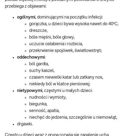
przebiega z objawami:
ogólnymi
, dominującymi na początku infekcji:
gorączka, u dzieci bywa wysoka nawet do 40ºC,
dreszcze,
bóle mięśni, bóle głowy,
uczucie osłabienia i rozbicia,
przekrwienie spojówek, światłowstręt;
oddechowymi
:
ból gardła,
suchy kaszel,
czasem niewielki katar lub zatkany nos,
niekiedy ból w klatce piersiowej;
nietypowymi
, częstymi u małych dzieci:
nudności i wymioty,
biegunka,
senność, apatia,
niechęć do jedzenia, szczególnie u niemowląt,
drgawki.
Często u dzieci wraz z grypą rozwija się zapalenie ucha