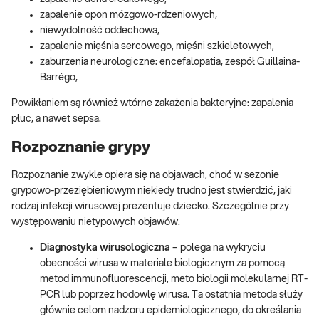
zapalenie opon mózgowo-rdzeniowych,
niewydolność oddechowa,
zapalenie mięśnia sercowego, mięśni szkieletowych,
zaburzenia neurologiczne: encefalopatia, zespół Guillaina-
Barrégo,
Powikłaniem są również wtórne zakażenia bakteryjne: zapalenia
płuc, a nawet sepsa.
Rozpoznanie grypy
Rozpoznanie zwykle opiera się na objawach, choć w sezonie
grypowo-przeziębieniowym niekiedy trudno jest stwierdzić, jaki
rodzaj infekcji wirusowej prezentuje dziecko. Szczególnie przy
występowaniu nietypowych objawów.
Diagnostyka wirusologiczna
– polega na wykryciu
obecności wirusa w materiale biologicznym za pomocą
metod immunofluorescencji, meto biologii molekularnej RT-
PCR lub poprzez hodowlę wirusa. Ta ostatnia metoda służy
głównie celom nadzoru epidemiologicznego, do określania