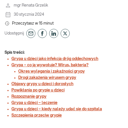
mgr Renata Grzelik
30 stycznia 2024
Przeczytasz w
15
minut
Udostępnij
Spis treści:
Grypa u dzieci jako infekcja dróg oddechowych
Grypa – co ją wywołuje? Wirus, bakteria?
Okres wylęgania i zakaźności grypy
Drogi zakażenia wirusem grypy
Objawy grypy u dzieci i dorosłych
Powikłania po grypie u dzieci
Rozpoznanie grypy
Grypa u dzieci – leczenie
Grypa u dzieci – kiedy należy udać się do szpitala
Szczepienia przeciw grypie