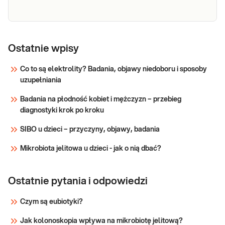
Grypa typ A
Diagnostyka serologiczna grypy typu A.
Badanie polega na oznaczeniu w surowicy
IgG
Ostatnie wpisy
krwi żylnej poziomu przeciwciał IgG
specyficznych dla antygenów wirusa grypy
Co to są elektrolity? Badania, objawy niedoboru i sposoby
typu A.
uzupełniania
Sprawdź
Badania na płodność kobiet i mężczyzn – przebieg
diagnostyki krok po kroku
SIBO u dzieci – przyczyny, objawy, badania
Mikrobiota jelitowa u dzieci - jak o nią dbać?
Ostatnie pytania i odpowiedzi
Czym są eubiotyki?
Jak kolonoskopia wpływa na mikrobiotę jelitową?