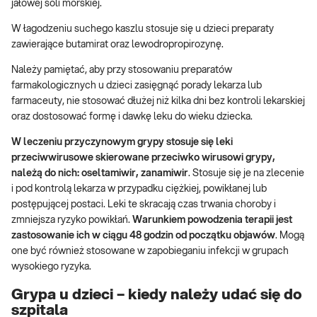
jałowej soli morskiej.
W łagodzeniu suchego kaszlu stosuje się u dzieci preparaty
zawierające butamirat oraz lewodropropirozynę.
Należy pamiętać, aby przy stosowaniu preparatów
farmakologicznych u dzieci zasięgnąć porady lekarza lub
farmaceuty, nie stosować dłużej niż kilka dni bez kontroli lekarskiej
oraz dostosować formę i dawkę leku do wieku dziecka.
W leczeniu przyczynowym grypy stosuje się leki
przeciwwirusowe skierowane przeciwko wirusowi grypy,
należą do nich: oseltamiwir, zanamiwir
. Stosuje się je na zlecenie
i pod kontrolą lekarza w przypadku ciężkiej, powikłanej lub
postępującej postaci. Leki te skracają czas trwania choroby i
zmniejsza ryzyko powikłań.
Warunkiem powodzenia terapii jest
zastosowanie ich w ciągu 48 godzin od początku objawów
. Mogą
one być również stosowane w zapobieganiu infekcji w grupach
wysokiego ryzyka.
Grypa u dzieci – kiedy należy udać się do
szpitala