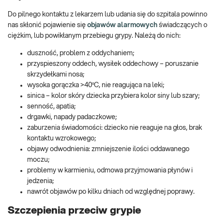
Do pilnego kontaktu z lekarzem lub udania się do szpitala powinno
nas skłonić pojawienie się
objawów alarmowych
świadczących o
ciężkim, lub powikłanym przebiegu grypy. Należą do nich:
duszność, problem z oddychaniem;
przyspieszony oddech, wysiłek oddechowy – poruszanie
skrzydełkami nosa;
wysoka gorączka >40ºC, nie reagująca na leki;
sinica – kolor skóry dziecka przybiera kolor siny lub szary;
senność, apatia;
drgawki, napady padaczkowe;
zaburzenia świadomości: dziecko nie reaguje na głos, brak
kontaktu wzrokowego;
objawy odwodnienia: zmniejszenie ilości oddawanego
moczu;
problemy w karmieniu, odmowa przyjmowania płynów i
jedzenia;
nawrót objawów po kilku dniach od względnej poprawy.
Szczepienia przeciw grypie