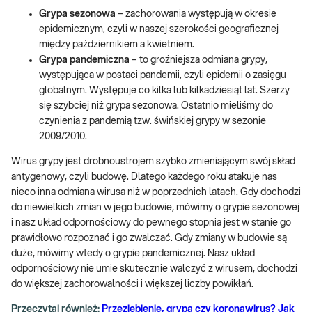
Grypa sezonowa
– zachorowania występują w okresie
epidemicznym, czyli w naszej szerokości geograficznej
między październikiem a kwietniem.
Grypa pandemiczna
– to groźniejsza odmiana grypy,
występująca w postaci pandemii, czyli epidemii o zasięgu
globalnym. Występuje co kilka lub kilkadziesiąt lat. Szerzy
się szybciej niż grypa sezonowa. Ostatnio mieliśmy do
czynienia z pandemią tzw. świńskiej grypy w sezonie
2009/2010.
Wirus grypy jest drobnoustrojem szybko zmieniającym swój skład
antygenowy, czyli budowę. Dlatego każdego roku atakuje nas
nieco inna odmiana wirusa niż w poprzednich latach. Gdy dochodzi
do niewielkich zmian w jego budowie, mówimy o grypie sezonowej
i nasz układ odpornościowy do pewnego stopnia jest w stanie go
prawidłowo rozpoznać i go zwalczać. Gdy zmiany w budowie są
duże, mówimy wtedy o grypie pandemicznej. Nasz układ
odpornościowy nie umie skutecznie walczyć z wirusem, dochodzi
do większej zachorowalności i większej liczby powikłań.
Przeczytaj również:
Przeziębienie, grypa czy koronawirus? Jak