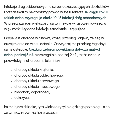
Infekcje dróg oddechowych u dzieci uczęszczających do żłobków
i przedszkoli to najczęstszy powód wizyt u lekarza.
W ciągu roku u
takich dzieci występuje około 10-15 infekcji dróg oddechowych
.
W przeważającej większości są to infekcje wirusowe i również w
większości łagodne infekcje samoistnie ustępujące.
Grypa jest chorobą wirusową, której przebieg i objawy zależą w
dużej mierze od wieku dziecka. Zazwyczaj ma przebieg łagodny i
sama ustępuje.
Ciężki przebieg i powikłania dotyczą małych
dzieci poniżej 5 r.ż.
a szczególnie poniżej 2 r.ż., także dzieci z
przewlekłymi chorobami, takimi jak:
choroby układu krążenia,
choroby układu oddechowego,
choroby układu nerwowego,
choroby układu moczowego,
niedobory odporności,
cukrzyca.
Im mniejsze dziecko, tym większe ryzyko ciężkiego przebiegu, a co
za tym idzie również hospitalizacji.