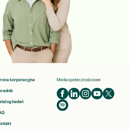
trona korporacyjna
Media społecznościowe
oradnik
atalog badań
AQ
ontakt