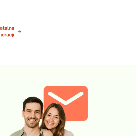
atalna
neracji