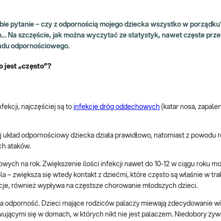
sobie pytanie – czy z odpornością mojego dziecka wszystko w porządku
… Na szczęście, jak można wyczytać ze statystyk, nawet częste przez
adu odpornościowego.
o jest „często”?
fekcji, najczęściej są to
infekcje dróg oddechowych
(katar nosa, zapale
ej układ odpornościowy dziecka działa prawidłowo, natomiast z powodu 
ch ataków.
owych na rok. Zwiększenie ilości infekcji nawet do 10-12 w ciągu roku m
 – zwiększa się wtedy kontakt z dziećmi, które często są właśnie w trakc
cje, również wypływa na częstsze chorowanie młodszych dzieci.
dporność. Dzieci mające rodziców palaczy miewają zdecydowanie wię
jącymi się w domach, w których nikt nie jest palaczem. Niedobory ży