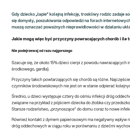
Gdy dziecko „łapie” kolejną infekcję, troskliwy rodzic zadaje 
się domysły, poszukiwania odpowiedzi na forach internetowych
muszą oznaczać poważnych nieprawidłowości w działaniu ukł
Jakie mogą więc być przyczyny powracających chorób i ile t
Nie podejrzewaj od razu najgorszego
Szacuje się, że około 15% dzieci cierpi z powodu nawracających in
środkowego, gardła).
Przyczyny takich powtarzających się chorób są różne. Najczęści
czynników środowiskowych nie jest on w stanie odpierać kolejny
Średnio, u dzieci występuje cztery do ośmiu infekcji dróg oddech
związane na przykład z pójściem dziecka do żłobka czy przedszkola
Starsze rodzeństwo, „przynoszące” do domu coraz to nowe infek
Również kontakt z dymem papierosowym ma negatywny wpływ na o
dróg oddechowych w ciągu roku w porównaniu z dziećmi wychowu