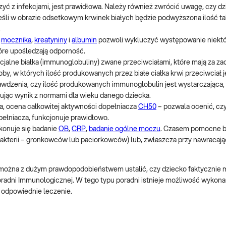
zyć z infekcjami, jest prawidłowa. Należy również zwrócić uwagę, czy d
eśli w obrazie odsetkowym krwinek białych będzie podwyższona ilość t
.
,
mocznika
,
kreatyniny
i
albumin
pozwoli wykluczyć występowanie niekt
tóre upośledzają odporność.
ecjalne białka (immunoglobuliny) zwane przeciwciałami, które mają za za
by, w których ilość produkowanych przez białe ciałka krwi przeciwciał je
rawdzenia, czy ilość produkowanych immunoglobulin jest wystarczająca,
ując wynik z normami dla wieku danego dziecka.
a, ocena całkowitej aktywności dopełniacza
CH50
– pozwala ocenić, cz
ełniacza, funkcjonuje prawidłowo.
konuje się badanie
OB
,
CRP
,
badanie ogólne moczu
. Czasem pomocne 
akterii – gronkowców lub paciorkowców) lub, zwłaszcza przy nawracają
ożna z dużym prawdopodobieństwem ustalić, czy dziecko faktycznie 
Poradni Immunologicznej. W tego typu poradni istnieje możliwość wykonan
 odpowiednie leczenie.