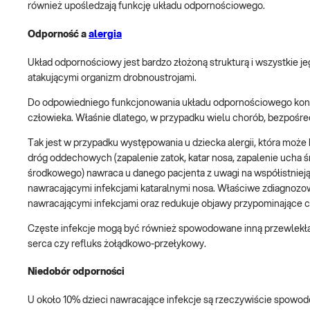
również upośledzają funkcję układu odpornościowego.
Odporność a
alergia
Układ odpornościowy jest bardzo złożoną strukturą i wszystkie 
atakującymi organizm drobnoustrojami.
Do odpowiedniego funkcjonowania układu odpornościowego koniec
człowieka. Właśnie dlatego, w przypadku wielu chorób, bezpośr
Tak jest w przypadku występowania u dziecka alergii, która może 
dróg oddechowych (zapalenie zatok, katar nosa, zapalenie ucha śr
środkowego) nawraca u danego pacjenta z uwagi na współistniejąc
nawracającymi infekcjami kataralnymi nosa. Właściwe zdiagnozowa
nawracającymi infekcjami oraz redukuje objawy przypominające ci
Częste infekcje mogą być również spowodowane inną przewlekłą c
serca czy refluks żołądkowo-przełykowy.
Niedobór odporności
U około 10% dzieci nawracające infekcje są rzeczywiście spo