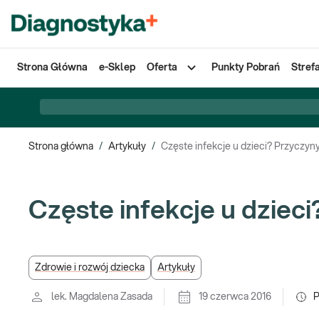
Strona Główna
e-Sklep
Oferta
Punkty Pobrań
Stref
Strona główna
/
Artykuły
/
Częste infekcje u dzieci? Przyczyn
Częste infekcje u dzieci
Zdrowie i rozwój dziecka
Artykuły
lek. Magdalena Zasada
19 czerwca 2016
P