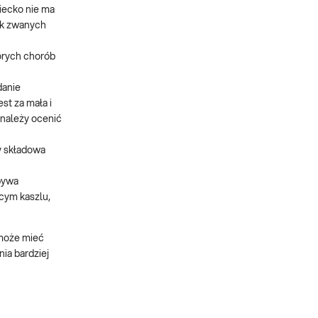
ziecko nie ma
ak zwanych
órych chorób
danie
st za mała i
 należy ocenić
y składowa
bywa
cym kaszlu,
może mieć
ia bardziej