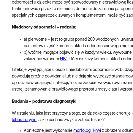
odporności u dziecka może być spowodowany nieprawidłową lic
funkcjonować i przez to nie mieć zdolności do zabijania patogen
specjalnych cząsteczek, zwanych komplementem, może być zab
Niedobory odporności – rodzaje:
a) pierwotne – jest to grupa ponad 200 wrodzonych, uwaru
pacjentów część komórek układu odpornościowego nie fu
b) wtórne, mogące pojawić się w każdym wieku, wywołane c
zakażenie wirusem
HIV
, który niszczy komórki układu odp
Infekcje występujące u osób z niedoborami odporności wzbudzają 
powodują groźne powikłania lub nie dają się wyleczyć standardo
oprócz nawracających infekcji, można zaobserwować również inne,
ustnej, zahamowanie prawidłowego przyrostu masy ciała i wzrostu
Badania – podstawa diagnostyki
W ustaleniu, jaka jest przyczyna tego, że dziecko często choruj
laboratoryjne
. Jakie badanie zwykle zaleca lekarz?
Konieczne jest wykonanie
morfologii krwi
z obrazem odsetk