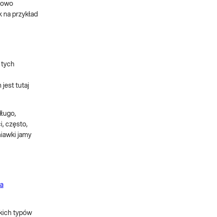
łowo
k na przykład
 tych
jest tutaj
długo,
, często,
niawki jamy
a
kich typów