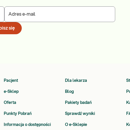
Adres e-mail
isz się
Pacjent
Dla lekarza
S
e-Sklep
Blog
P
Oferta
Pakiety badań
K
Punkty Pobrań
Sprawdź wyniki
F
Informacja o dostępności
O e-Sklepie
K