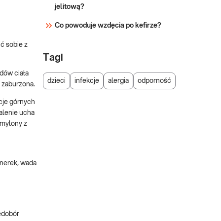
jelitową?
Co powoduje wzdęcia po kefirze?
ć sobie z
Tagi
dów ciała
dzieci
infekcje
alergia
odporność
 zaburzona.
kcje górnych
palenie ucha
 mylony z
 nerek, wada
edobór