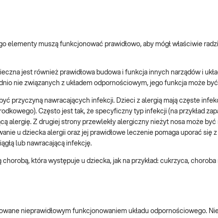
jego elementy muszą funkcjonować prawidłowo, aby mógł właściwie radzi
zna jest również prawidłowa budowa i funkcja innych narządów i ukła
ednio nie związanych z układem odpornościowym, jego funkcja może być
być przyczyną nawracających infekcji. Dzieci z alergią mają częste infe
odkowego). Często jest tak, że specyficzny typ infekcji (na przykład za
ą alergię. Z drugiej strony przewlekły alergiczny nieżyt nosa może być
nie u dziecka alergii oraz jej prawidłowe leczenie pomaga uporać się z
ągłą lub nawracającą infekcję.
horobą, która występuje u dziecka, jak na przykład: cukrzyca, choroba
wodowane nieprawidłowym funkcjonowaniem układu odpornościowego. Ni