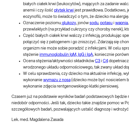
białych ciałek krwi (leukocytów), mających za zadanie walc
anemii i czy ilość
płytek krwi
jest prawidłowa. Dodatkowo, j
eozynofili, może to świadczyć o tym, że dziecko ma alergię
Oznaczenie poziomu
glukozy
, jonów
sodu
,
potasu
i
wapnia
przewlekłych (na przykład cukrzycy czy choroby nerek), k
Część białych ciałek krwi walczy z infekcją, produkując sp
połączyć się z patogenem i go zniszczyć. Zdarzają się choro
organizm nie może sobie poradzić z infekcjami. W celu sp
stężenie
immunoglobulin IgM, IgG i IgA
, koniecznie porówn
Ocena stężenia/aktywności składników
C3
i
C4
dopełniacz
wrodzonego układu odpornościowego, tak zwany układ dop
W celu sprawdzenia, czy dziecko ma aktualnie infekcję, wy
wykonanie
wymazu z nosa
(dziecko może być nosicielem b
wykonanie zdjęcia rentgenowskiego klatki piersiowej.
Czasem już na podstawie wyników badań podstawowych będzie m
niedobór odporności. Jeśli tak, dziecko takie znajdzie pomoc w 
szczegółowych badań, pozwalających ustalić diagnozę i wdrożyć
Lek. med. Magdalena Zasada