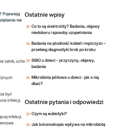
? Pojawiają
Ostatnie wpisy
iębienia nie
Co to są elektrolity? Badania, objawy
niedoboru i sposoby uzupełniania
Badania na płodność kobiet i mężczyzn –
przebieg diagnostyki krok po kroku
SIBO u dzieci – przyczyny, objawy,
nie zatok, ucha
badania
Mikrobiota jelitowa u dzieci - jak o nią
różnych
dbać?
oże być
ie infekcji.
Ostatnie pytania i odpowiedzi
Czym są eubiotyki?
cej infekcji
wieniowe
Jak kolonoskopia wpływa na mikrobiotę