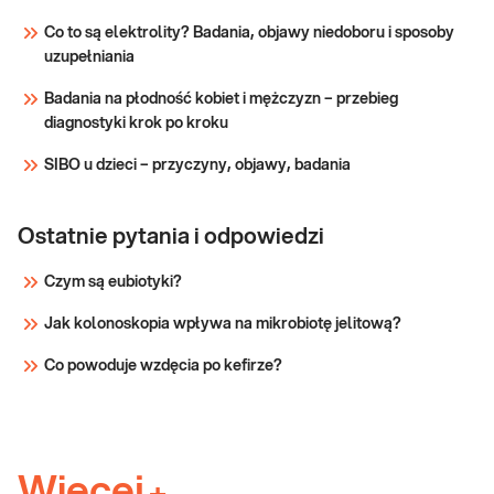
jelitach i odkładania jego nadmiaru w
w genie HFE
narządach, co może prowadzić do ich
Co to są elektrolity? Badania, objawy niedoboru i sposoby
stopniowego uszkodzenia i
uzupełniania
Sprawdź
niewydolności. e-Pakiet dedykowany
Badania na płodność kobiet i mężczyzn – przebieg
dla: osó
diagnostyki krok po kroku
SIBO u dzieci – przyczyny, objawy, badania
Ostatnie pytania i odpowiedzi
Czym są eubiotyki?
Jak kolonoskopia wpływa na mikrobiotę jelitową?
Co powoduje wzdęcia po kefirze?
Więcej