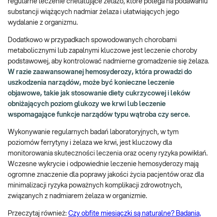
regularne leczenie chelatujące żelazo, które polega na podawaniu
substancji wiążących nadmiar żelaza i ułatwiających jego
wydalanie z organizmu.
Dodatkowo w przypadkach spowodowanych chorobami
metabolicznymi lub zapalnymi kluczowe jest leczenie choroby
podstawowej, aby kontrolować nadmierne gromadzenie się żelaza.
W razie zaawansowanej hemosyderozy, która prowadzi do
uszkodzenia narządów, może być konieczne leczenie
objawowe, takie jak stosowanie diety cukrzycowej i leków
obniżających poziom glukozy we krwi lub leczenie
wspomagające funkcje narządów typu wątroba czy serce.
Wykonywanie regularnych badań laboratoryjnych, w tym
poziomów ferrytyny i żelaza we krwi, jest kluczowy dla
monitorowania skuteczności leczenia oraz oceny ryzyka powikłań.
Wczesne wykrycie i odpowiednie leczenie hemosyderozy mają
ogromne znaczenie dla poprawy jakości życia pacjentów oraz dla
minimalizacji ryzyka poważnych komplikacji zdrowotnych,
związanych z nadmiarem żelaza w organizmie.
Przeczytaj również:
Czy obfite miesiączki są naturalne? Badania,