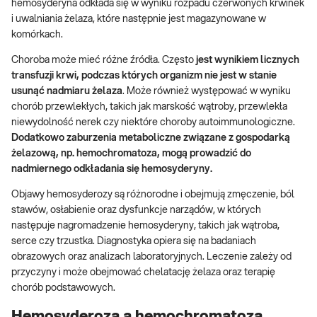
hemosyderyna odkłada się w wyniku rozpadu czerwonych krwinek
i uwalniania żelaza, które następnie jest magazynowane w
komórkach.
Choroba może mieć różne źródła. Często
jest wynikiem licznych
transfuzji krwi, podczas których organizm nie jest w stanie
usunąć nadmiaru żelaza
. Może również występować w wyniku
chorób przewlekłych, takich jak marskość wątroby, przewlekła
niewydolność nerek czy niektóre choroby autoimmunologiczne.
Dodatkowo zaburzenia metaboliczne związane z gospodarką
żelazową, np. hemochromatoza, mogą prowadzić do
nadmiernego odkładania się hemosyderyny.
Objawy hemosyderozy są różnorodne i obejmują zmęczenie, ból
stawów, osłabienie oraz dysfunkcje narządów, w których
następuje nagromadzenie hemosyderyny, takich jak wątroba,
serce czy trzustka. Diagnostyka opiera się na badaniach
obrazowych oraz analizach laboratoryjnych. Leczenie zależy od
przyczyny i może obejmować chelatację żelaza oraz terapię
chorób podstawowych.
Hemosyderoza a hemochromatoza