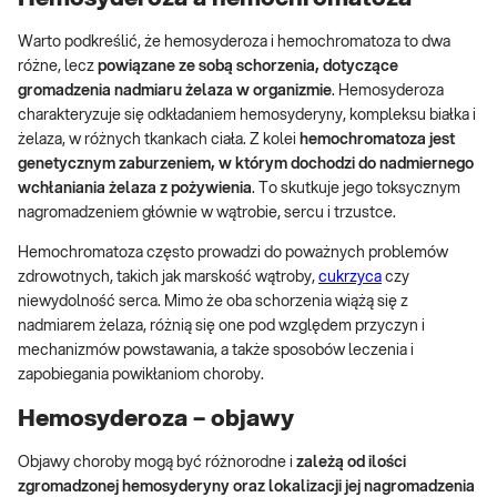
Warto podkreślić, że hemosyderoza i hemochromatoza to dwa
różne, lecz
powiązane ze sobą schorzenia, dotyczące
gromadzenia nadmiaru żelaza w organizmie
. Hemosyderoza
charakteryzuje się odkładaniem hemosyderyny, kompleksu białka i
żelaza, w różnych tkankach ciała. Z kolei
hemochromatoza jest
genetycznym zaburzeniem, w którym dochodzi do nadmiernego
wchłaniania żelaza z pożywienia
. To skutkuje jego toksycznym
nagromadzeniem głównie w wątrobie, sercu i trzustce.
Hemochromatoza często prowadzi do poważnych problemów
zdrowotnych, takich jak marskość wątroby,
cukrzyca
czy
niewydolność serca. Mimo że oba schorzenia wiążą się z
nadmiarem żelaza, różnią się one pod względem przyczyn i
mechanizmów powstawania, a także sposobów leczenia i
zapobiegania powikłaniom choroby.
Hemosyderoza – objawy
Objawy choroby mogą być różnorodne i
zależą od ilości
zgromadzonej hemosyderyny oraz lokalizacji jej nagromadzenia