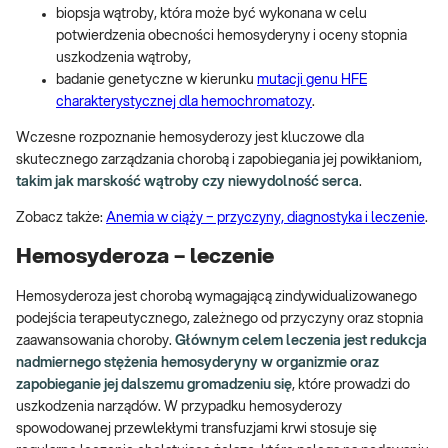
biopsja wątroby, która może być wykonana w celu
potwierdzenia obecności hemosyderyny i oceny stopnia
uszkodzenia wątroby,
badanie genetyczne w kierunku
mutacji genu HFE
charakterystycznej dla hemochromatozy
.
Wczesne rozpoznanie hemosyderozy jest kluczowe dla
skutecznego zarządzania chorobą i zapobiegania jej powikłaniom,
takim jak marskość wątroby czy niewydolność serca
.
Zobacz także:
Anemia w ciąży − przyczyny, diagnostyka i leczenie
.
Hemosyderoza – leczenie
Hemosyderoza jest chorobą wymagającą zindywidualizowanego
podejścia terapeutycznego, zależnego od przyczyny oraz stopnia
zaawansowania choroby.
Głównym celem leczenia jest redukcja
nadmiernego stężenia hemosyderyny w organizmie oraz
zapobieganie jej dalszemu gromadzeniu się
, które prowadzi do
uszkodzenia narządów. W przypadku hemosyderozy
spowodowanej przewlekłymi transfuzjami krwi stosuje się