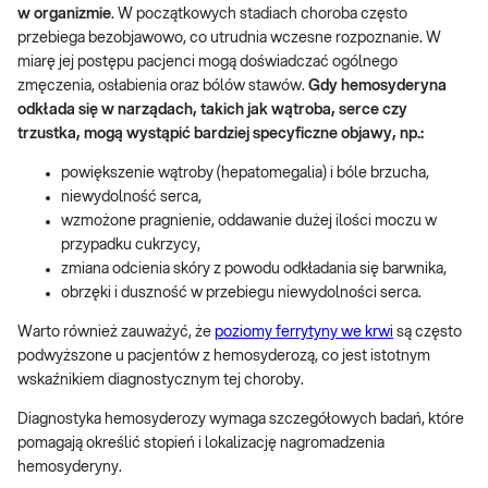
w organizmie
.
W początkowych stadiach choroba często
przebiega bezobjawowo, co utrudnia wczesne rozpoznanie. W
miarę jej postępu pacjenci mogą doświadczać ogólnego
zmęczenia, osłabienia oraz bólów stawów.
Gdy hemosyderyna
odkłada się w narządach, takich jak wątroba, serce czy
trzustka, mogą wystąpić bardziej specyficzne objawy, np.:
powiększenie wątroby (hepatomegalia) i bóle brzucha,
niewydolność serca,
wzmożone pragnienie, oddawanie dużej ilości moczu w
przypadku cukrzycy,
zmiana odcienia skóry z powodu odkładania się barwnika,
obrzęki i duszność w przebiegu niewydolności serca.
Warto również zauważyć, że
poziomy ferrytyny we krwi
są często
podwyższone u pacjentów z hemosyderozą, co jest istotnym
wskaźnikiem diagnostycznym tej choroby.
Diagnostyka hemosyderozy wymaga szczegółowych badań, które
pomagają określić stopień i lokalizację nagromadzenia
hemosyderyny.