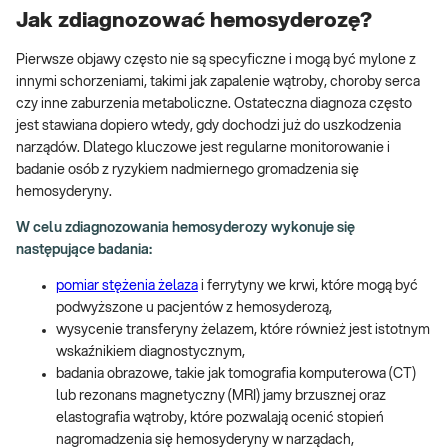
Jak zdiagnozować hemosyderozę?
Pierwsze objawy często nie są specyficzne i mogą być mylone z
innymi schorzeniami, takimi jak zapalenie wątroby, choroby serca
czy inne zaburzenia metaboliczne. Ostateczna diagnoza często
jest stawiana dopiero wtedy, gdy dochodzi już do uszkodzenia
narządów. Dlatego kluczowe jest regularne monitorowanie i
badanie osób z ryzykiem nadmiernego gromadzenia się
hemosyderyny.
W celu zdiagnozowania hemosyderozy wykonuje się
następujące badania:
pomiar stężenia żelaza
i ferrytyny we krwi, które mogą być
podwyższone u pacjentów z hemosyderozą,
wysycenie transferyny żelazem, które również jest istotnym
wskaźnikiem diagnostycznym,
badania obrazowe, takie jak tomografia komputerowa (CT)
lub rezonans magnetyczny (MRI) jamy brzusznej oraz
elastografia wątroby, które pozwalają ocenić stopień
nagromadzenia się hemosyderyny w narządach,