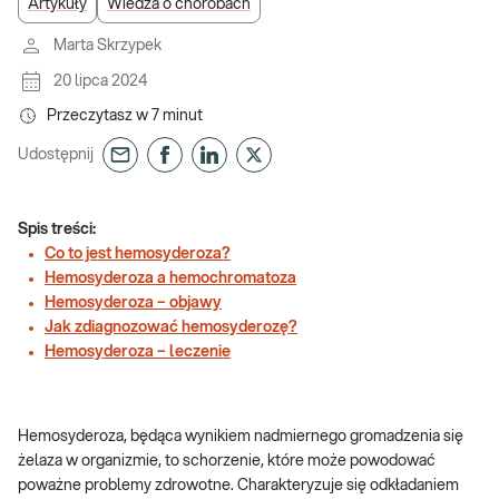
Artykuły
Wiedza o chorobach
Marta Skrzypek
20 lipca 2024
Przeczytasz w
7
minut
Udostępnij
Spis treści:
Co to jest hemosyderoza?
Hemosyderoza a hemochromatoza
Hemosyderoza – objawy
Jak zdiagnozować hemosyderozę?
Hemosyderoza – leczenie
Hemosyderoza, będąca wynikiem nadmiernego gromadzenia się
żelaza w organizmie, to schorzenie, które może powodować
poważne problemy zdrowotne. Charakteryzuje się odkładaniem