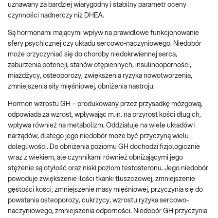
uznawany za bardziej wiarygodny i stabilny parametr oceny
czynności nadnerczy niż DHEA.
Są hormonami mającymi wpływ na prawidłowe funkcjonowanie
sfery psychicznej czy układu sercowo-naczyniowego. Niedobór
może przyczyniać się do choroby niedokrwiennej serca,
zaburzenia potencji, stanów otępiennych, insulinooporności,
miażdżycy, osteoporozy, zwiększenia ryzyka nowotworzenia,
zmniejszenia siły mięśniowej, obniżenia nastroju.
Hormon wzrostu GH – produkowany przez przysadkę mózgową,
odpowiada za wzrost, wpływając m.in. na przyrost kości długich,
wpływa również na metabolizm. Oddziałuje na wiele układów i
narządów, dlatego jego niedobór może być przyczyną wielu
dolegliwości. Do obniżenia poziomu GH dochodzi fizjologicznie
wraz z wiekiem, ale czynnikami również obniżającymi jego
stężenie są otyłość oraz niski poziom testosteronu. Jego niedobór
powoduje zwiększenie ilości tkanki tłuszczowej, zmniejszenie
gęstości kości, zmniejszenie masy mięśniowej, przyczynia się do
powstania osteoporozy, cukrzycy, wzrostu ryzyka sercowo-
naczyniowego, zmniejszenia odporności. Niedobór GH przyczynia