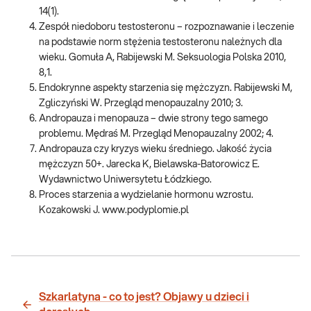
14(1).
Zespół niedoboru testosteronu – rozpoznawanie i leczenie
na podstawie norm stężenia testosteronu należnych dla
wieku. Gomuła A, Rabijewski M. Seksuologia Polska 2010,
8,1.
Endokrynne aspekty starzenia się mężczyzn. Rabijewski M,
Zgliczyński W. Przegląd menopauzalny 2010; 3.
Andropauza i menopauza – dwie strony tego samego
problemu. Mędraś M. Przegląd Menopauzalny 2002; 4.
Andropauza czy kryzys wieku średniego. Jakość życia
mężczyzn 50+. Jarecka K, Bielawska-Batorowicz E.
Wydawnictwo Uniwersytetu Łódzkiego.
Proces starzenia a wydzielanie hormonu wzrostu.
Kozakowski J. www.podyplomie.pl
Szkarlatyna - co to jest? Objawy u dzieci i