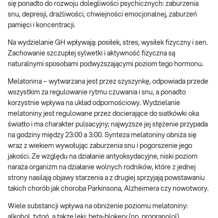
się ponadto do rozwoju dolegliwości psychicznych: zaburzenia
snu, depresji, drażliwości, chwiejności emocjonalnej, zaburzeń
pamięci i koncentracji.
Na wydzielanie GH wpływają: posiłek, stres, wysiłek fizyczny i sen.
Zachowanie szczupłej sylwetki i aktywność fizyczna są
naturalnymi sposobami podwyższającymi poziom tego hormonu.
Melatonina – wytwarzana jest przez szyszynkę, odpowiada przede
wszystkim za regulowanie rytmu czuwania i snu, a ponadto
korzystnie wpływa na układ odpornościowy. Wydzielanie
melatoniny jest regulowane przez docierające do siatkówki oka
światło i ma charakter pulsacyjny; najwyższe jej stężenie przypada
na godziny między 23:00 a 3:00. Synteza melatoniny obniża się
wraz z wiekiem wywołując zaburzenia snu i pogorszenie jego
jakości. Ze względu na działanie antyoksydacyjne, niski poziom
naraża organizm na działanie wolnych rodników, które z jednej
strony nasilają objawy starzenia a z drugiej sprzyjają powstawaniu
takich chorób jak choroba Parkinsona, Alzheimera czy nowotwory.
Wiele substancji wpływa na obniżenie poziomu melatoniny:
alkohol, tytoń, a także leki: beta-blokery (np. propranolol),