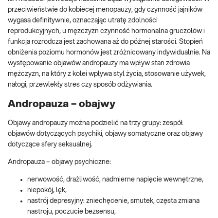
przeciwieństwie do kobiecej menopauzy, gdy czynność jajników
wygasa definitywnie, oznaczając utratę zdolności
reprodukcyjnych, u mężczyzn czynność hormonalna gruczołów i
funkcja rozrodcza jest zachowana aż do późnej starości. Stopień
obniżenia poziomu hormonów jest zróżnicowany indywidualnie. Na
występowanie objawów andropauzy ma wpływ stan zdrowia
mężczyzn, na który z kolei wpływa styl życia, stosowanie używek,
nałogi, przewlekły stres czy sposób odżywiania.
Andropauza – obajwy
Objawy andropauzy można podzielić na trzy grupy: zespół
objawów dotyczących psychiki, objawy somatyczne oraz objawy
dotyczące sfery seksualnej.
Andropauza – objawy psychiczne:
nerwowość, drażliwość, nadmierne napięcie wewnętrzne,
niepokój, lęk,
nastrój depresyjny: zniechęcenie, smutek, częsta zmiana
nastroju, poczucie bezsensu,