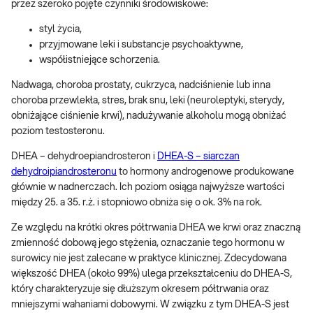
przez szeroko pojęte czynniki środowiskowe:
styl życia,
przyjmowane leki i substancje psychoaktywne,
współistniejące schorzenia.
Nadwaga, choroba prostaty, cukrzyca, nadciśnienie lub inna
choroba przewlekła, stres, brak snu, leki (neuroleptyki, sterydy,
obniżające ciśnienie krwi), nadużywanie alkoholu mogą obniżać
poziom testosteronu.
DHEA – dehydroepiandrosteron i
DHEA-S – siarczan
dehydroipiandrosteronu
to hormony androgenowe produkowane
głównie w nadnerczach. Ich poziom osiąga najwyższe wartości
między 25. a 35. r.ż. i stopniowo obniża się o ok. 3% na rok.
Ze względu na krótki okres półtrwania DHEA we krwi oraz znaczną
zmienność dobową jego stężenia, oznaczanie tego hormonu w
surowicy nie jest zalecane w praktyce klinicznej. Zdecydowana
większość DHEA (około 99%) ulega przekształceniu do DHEA-S,
który charakteryzuje się dłuższym okresem półtrwania oraz
mniejszymi wahaniami dobowymi. W związku z tym DHEA-S jest