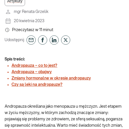
Artykuły
mgr Renata Grzelik
20 kwietnia 2023
Przeczytasz w
11
minut
Udostępnij
Spis treści:
Andropauza – co to jest?
Andropauza – obajwy
Zmiany hormonalne w okresie andropauzy
Czy są leki na andropauzę?
Andropauza określana jako menopauza u mężczyzn. Jest etapem
w życiu mężczyzny, w którym zachodzą znaczące zmiany:
pojawiają się problemy ze zdrowiem, ze sferą seksualną, pogarsza
się sprawność intelektualna. Warto mieć świadomość tych zmian,