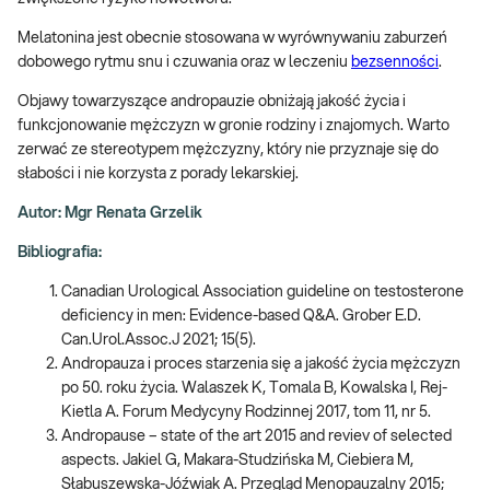
Melatonina jest obecnie stosowana w wyrównywaniu zaburzeń
dobowego rytmu snu i czuwania oraz w leczeniu
bezsenności
.
Objawy towarzyszące andropauzie obniżają jakość życia i
funkcjonowanie mężczyzn w gronie rodziny i znajomych. Warto
zerwać ze stereotypem mężczyzny, który nie przyznaje się do
słabości i nie korzysta z porady lekarskiej.
Autor: Mgr Renata Grzelik
Bibliografia:
Canadian Urological Association guideline on testosterone
deficiency in men: Evidence-based Q&A. Grober E.D.
Can.Urol.Assoc.J 2021; 15(5).
Andropauza i proces starzenia się a jakość życia mężczyzn
po 50. roku życia. Walaszek K, Tomala B, Kowalska I, Rej-
Kietla A. Forum Medycyny Rodzinnej 2017, tom 11, nr 5.
Andropause – state of the art 2015 and reviev of selected
aspects. Jakiel G, Makara-Studzińska M, Ciebiera M,
Słabuszewska-Jóźwiak A. Przegląd Menopauzalny 2015;