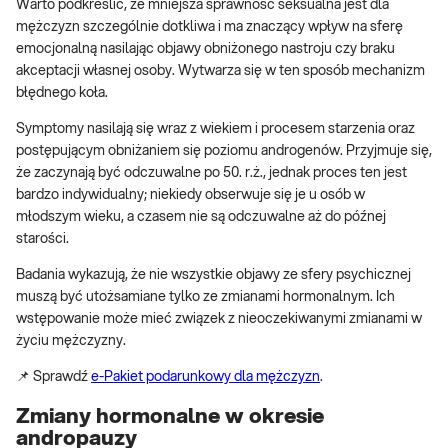
Warto podkreślić, że mniejsza sprawność seksualna jest dla
mężczyzn szczególnie dotkliwa i ma znaczący wpływ na sferę
emocjonalną nasilając objawy obniżonego nastroju czy braku
akceptacji własnej osoby. Wytwarza się w ten sposób mechanizm
błędnego koła.
Symptomy nasilają się wraz z wiekiem i procesem starzenia oraz
postępującym obniżaniem się poziomu androgenów. Przyjmuje się,
że zaczynają być odczuwalne po 50. r.ż., jednak proces ten jest
bardzo indywidualny; niekiedy obserwuje się je u osób w
młodszym wieku, a czasem nie są odczuwalne aż do późnej
starości.
Badania wykazują, że nie wszystkie objawy ze sfery psychicznej
muszą być utożsamiane tylko ze zmianami hormonalnym. Ich
wstępowanie może mieć związek z nieoczekiwanymi zmianami w
życiu mężczyzny.
📌 Sprawdź
e-Pakiet podarunkowy dla mężczyzn
.
Zmiany hormonalne w okresie
andropauzy