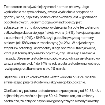
Testosteron to najważniejszy męski hormon płciowy. Jego
wydzielanie ma rytm dobowy, szczyt wydzielania przypada na
godziny ranne, najniższy poziom obserwowany jest w godzinach
popołudniowych. Jednym z objawów andropauzy jest
spłaszczenie rytmu dobowego wydzielania. Na pulę testosteronu
całkowitego składa się jego frakcja wolna (2-3%), frakcja związana
z albuminami (40%), z SHBG, czyli globuliną wiążącą hormony
płciowe (ok. 58%) oraz z transkortyną (ok.2%). W największym
stopniu w przebiegu andropauzy ulega obniżeniu frakcja wolna,
która jest formą aktywną biologicznie, czyli działająca na tkanki i
narządy. Stężenie testosteronu całkowitego obniża się stopniowo
wraz z wiekiem o ok. 1 do 1,4% na rok, a pula testosteronu wolnego
i związanego z albuminami o ok. 2% na rok.
Stężenie SHBG z kolei wzrasta wraz z wiekiem o 1-1,2% rocznie
zmniejszając pulę testosteronu aktywnego biologicznie.
Obniżanie się poziomu testosteronu rozpoczyna się od 30-35. r.ż. a
najbardziej zauważalne jest po 50. r.ż. Proces ten jest zmienny
osobniczo, zależny od czynników genetycznych a modyfikowany