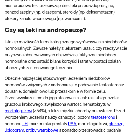
niesteroidowe leki przeciwzapalne, leki przeciwdepresyjne,
benzodiazepiny (np. diazepam), steroidy (np. deksametazon),
blokery kanału wapniowego (np. werapamil).
Czy są leki na andropauzę?
Istnieje możliwość farmakologicznego wyrównywania niedoborów
hormonalnych. Zawsze należy z lekarzem ustalić czy rzeczywiście
przyczyną obserwowanych objawów są faktyczne niedobory
hormonalne oraz ustalić bilans korzyści i strat w postaci działań
ubocznych zastosowanego leczenia.
Obecnie najczęściej stosowanym leczeniem niedoborów
hormonów związanych z andropauzą to podawanie testosteronu:
doustnie, domięśniowo lub przezskórnie w formie żelu.
Przeciwwskazaniem do jego stosowania jest: rak lub gruczolak
gruczołu krokowego, zwiększona wartość hematokrytu w
morfologii krwi
(>54%), a także ciężkie choroby przewlekłe. Przed
wdrożeniem leczenia należy oznaczyć: pozom
testosteronu
i
hormonu
LH
, marker raka prostaty
PSA
, morfologię krwi,
glukozę,
lipidogram
,
próby wątrobowe
a ponadto przeprowadzić badanie