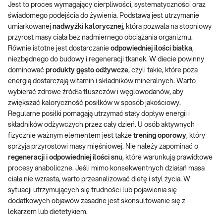
Jest to proces wymagający cierpliwości, systematyczności oraz
świadomego podejścia do żywienia. Podstawą jest utrzymanie
umiarkowanej
nadwyżki kalorycznej
, która pozwala na stopniowy
przyrost masy ciała bez nadmiernego obciążania organizmu.
Równie istotne jest dostarczanie
odpowiedniej ilości białka
,
niezbędnego do budowy i regeneracji tkanek. W diecie powinny
dominować
produkty gęsto odżywcze
, czyli takie, które poza
energią dostarczają witamin i składników mineralnych. Warto
wybierać zdrowe źródła tłuszczów i węglowodanów, aby
zwiększać kaloryczność posiłków w sposób jakościowy.
Regularne posiłki pomagają utrzymać stały dopływ energii i
składników odżywczych przez cały dzień. U osób aktywnych
fizycznie ważnym elementem jest także
trening oporowy
, który
sprzyja przyrostowi masy mięśniowej. Nie należy zapominać o
regeneracji i odpowiedniej ilości snu
, które warunkują prawidłowe
procesy anaboliczne. Jeśli mimo konsekwentnych działań masa
ciała nie wzrasta, warto przeanalizować dietę i styl życia. W
sytuacji utrzymujących się trudności lub pojawienia się
dodatkowych objawów zasadne jest skonsultowanie się z
lekarzem lub dietetykiem.