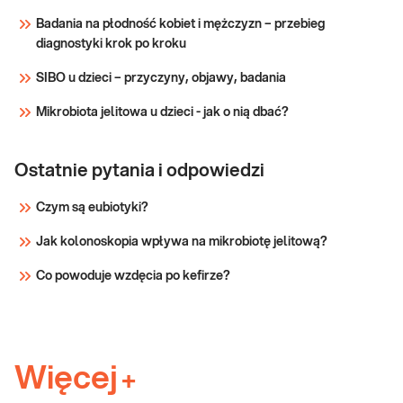
niedoborów witamin lub/i składników
z
Badania na płodność kobiet i mężczyzn – przebieg
mineralnych objawiających się np. jako spadek
konsultacją
diagnostyki krok po kroku
odporności, anemia, drżenia lub/i osłabienie
dietetyka
mięśni, zaburzenia neurologiczne, osteoporo
SIBO u dzieci – przyczyny, objawy, badania
klinicznego
Mikrobiota jelitowa u dzieci - jak o nią dbać?
Sprawdź
Ostatnie pytania i odpowiedzi
Czym są eubiotyki?
Jak kolonoskopia wpływa na mikrobiotę jelitową?
Co powoduje wzdęcia po kefirze?
Więcej
+