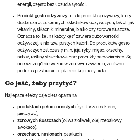
energii, często bez uczucia sytości.
Produkt gęsto odżywczy
to taki produkt spożywczy, który
dostarcza dużo cennych składników odżywczych, takich jak
witaminy, składniki mineralne, białko czy zdrowe tłuszcze.
Oznacza to, że „na każdy kęs” zawiera dużo wartości
odżywczej, a nie tzw. pustych kalorii. Do produktów gęsto
odżywczych zalicza się m.in. jaja, ryby, mięso, orzechy,
nabiał, rośliny strączkowe oraz produkty pełnoziarniste. Są
one szczególnie ważne w zdrowym żywieniu, zarówno
podczas przybierania, jak i redukcji masy ciała.
Co jeść, żeby przytyć?
Najlepsze efekty daje dieta oparta na:
produktach pełnoziarnistych
(ryż, kasza, makaron,
pieczywo),
zdrowych tłuszczach
(oliwa z oliwek, olej rzepakowy,
awokado),
orzechach, nasionach
, pestkach,