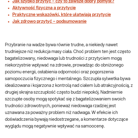
Jak szybko przytyć – czy to zawsze dobry pomysł?
Aktywność fizyczna a przytycie
Praktyczne wskazówki, które ułatwiają przytycie
Jak zdrowo przytyć – podsumowanie
Przybranie na wadze bywa równie trudne, a niekiedy nawet
trudniejsze niż redukcja masy ciała. Choć problem ten jest często
bagatelizowany, niedowaga lub trudności z przytyciem mogą
niekorzystnie wpływać na zdrowie, prowadząc do obniżonego
poziomu energii, osłabienia odporności oraz pogorszenia
samopoczucia fizycznego i mentalnego. Szczupła sylwetka bywa
idealizowana i kojarzona z kontrolą nad ciałem lub atrakcyjnością, z
drugiej skrajna szczupłość często budzi niepokój. Nadmiernie
szczupłe osoby mogą spotykać się z bagatelizowaniem swoich
trudności zdrowotnych, ponieważ niedowaga rzadziej jest
uznawana za poważny problem niż nadwaga. W efekcie ich
doświadczenia bywają niedostrzegane, a komentarze dotyczące
wyglądu mogą negatywnie wpływać na samoocenę.