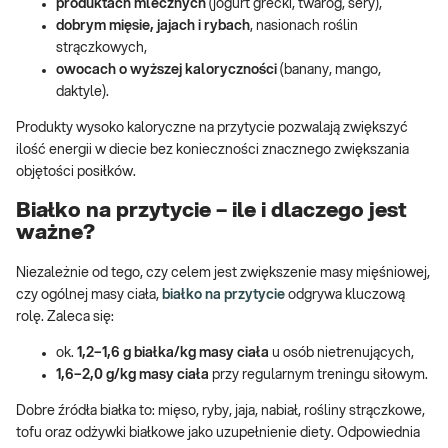
produktach mlecznych
(jogurt grecki, twaróg, sery),
dobrym mięsie, jajach i rybach
, nasionach roślin
strączkowych,
owocach o wyższej kaloryczności
(banany, mango,
daktyle).
Produkty wysoko kaloryczne na przytycie pozwalają zwiększyć
ilość energii w diecie bez konieczności znacznego zwiększania
objętości posiłków.
Białko na przytycie – ile i dlaczego jest
ważne?
Niezależnie od tego, czy celem jest zwiększenie masy mięśniowej,
czy ogólnej masy ciała,
białko na przytycie
odgrywa kluczową
rolę. Zaleca się:
ok.
1,2–1,6 g białka/kg masy ciała
u osób nietrenujących,
1,6–2,0 g/kg masy ciała
przy regularnym treningu siłowym.
Dobre źródła białka to: mięso, ryby, jaja, nabiał, rośliny strączkowe,
tofu oraz odżywki białkowe jako uzupełnienie diety. Odpowiednia