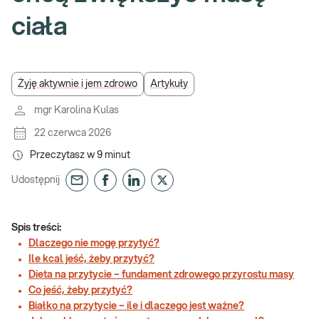
ciała
Żyję aktywnie i jem zdrowo
Artykuły
mgr Karolina Kulas
22 czerwca 2026
Przeczytasz w
9
minut
Udostępnij
Spis treści:
Dlaczego nie mogę przytyć?
Ile kcal jeść, żeby przytyć?
Dieta na przytycie – fundament zdrowego przyrostu masy
Co jeść, żeby przytyć?
Białko na przytycie – ile i dlaczego jest ważne?