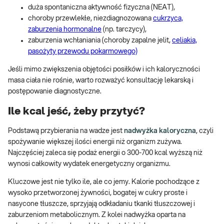
duża spontaniczna aktywność fizyczna (NEAT),
choroby przewlekłe, niezdiagnozowana
cukrzyca,
zaburzenia hormonalne
(np. tarczycy),
zaburzenia wchłaniania (choroby zapalne jelit,
celiakia,
pasożyty przewodu pokarmowego)
Jeśli mimo zwiększenia objętości posiłków i ich kaloryczności
masa ciała nie rośnie, warto rozważyć konsultację lekarską i
postępowanie diagnostyczne.
Ile kcal jeść, żeby przytyć?
Podstawą przybierania na wadze jest
nadwyżka kaloryczna
, czyli
spożywanie większej ilości energii niż organizm zużywa.
Najczęściej zaleca się podaż energii o 300-700 kcal wyższą niż
wynosi całkowity wydatek energetyczny organizmu.
Kluczowe jest nie tylko ile, ale co jemy. Kalorie pochodzące z
wysoko przetworzonej żywności, bogatej w cukry proste i
nasycone tłuszcze, sprzyjają odkładaniu tkanki tłuszczowej i
zaburzeniom metabolicznym. Z kolei nadwyżka oparta na