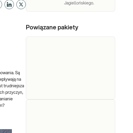
Jagiellońskiego.
Powiązane pakiety
bowania. Są
wpływają na
t trudniejsza
ch przyczyn,
anianie
em?
e-Pakiet
badanie
Dedykowany dla: Kobiet,
niedoboru
Mężczyzn, Dzieci Uwaga!
Jeżeli kupujesz badanie dla
witamin i