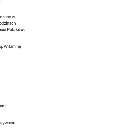
.
niczony w
godzinach
ości Polaków.
tą. Witaminę
iami
kazywaniu