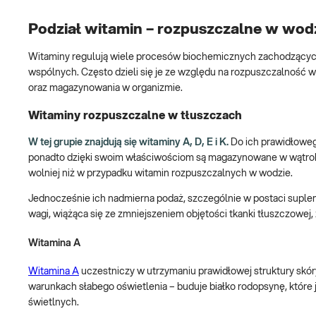
Podział witamin – rozpuszczalne w wodz
Witaminy regulują wiele procesów biochemicznych zachodzących w
wspólnych. Często dzieli się je ze względu na rozpuszczalność 
oraz magazynowania w organizmie.
Witaminy rozpuszczalne w tłuszczach
W tej grupie znajdują się witaminy A, D, E i K.
Do ich prawidłowe
ponadto dzięki swoim właściwościom są magazynowane w wątrobie
wolniej niż w przypadku witamin rozpuszczalnych w wodzie.
Jednocześnie ich nadmierna podaż, szczególnie w postaci suple
wagi, wiążąca się ze zmniejszeniem objętości tkanki tłuszczow
Witamina A
Witamina A
uczestniczy w utrzymaniu prawidłowej struktury skór
warunkach słabego oświetlenia – buduje białko rodopsynę, które
świetlnych.