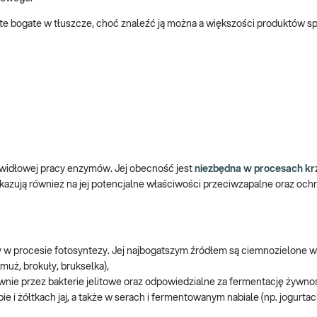
a te bogate w tłuszcze, choć znaleźć ją można a większości produktów 
awidłowej pracy enzymów. Jej obecność jest
niezbędna w procesach kr
skazują również na jej potencjalne właściwości przeciwzapalne oraz oc
zy w procesie fotosyntezy. Jej najbogatszym źródłem są ciemnozielone 
rmuż, brokuły, brukselka),
ie przez bakterie jelitowe oraz odpowiedzialne za fermentację żywnoś
 żółtkach jaj, a także w serach i fermentowanym nabiale (np. jogurtach,