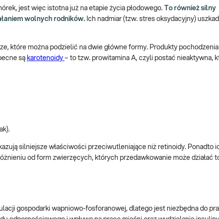
rek, jest więc istotna już na etapie życia płodowego.
To również silny
iałaniem wolnych rodników.
Ich nadmiar (tzw. stres oksydacyjny) uszka
rze, które można podzielić na dwie główne formy. Produkty pochodzeni
obecne są
karotenoidy
– to tzw. prowitamina A, czyli postać nieaktywna, 
ak).
zują silniejsze właściwości przeciwutleniające niż retinoidy. Ponadto 
różnieniu od form zwierzęcych, których przedawkowanie może działać t
ulacji gospodarki wapniowo-fosforanowej, dlatego jest niezbędna do pr