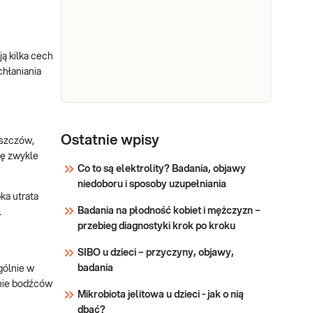
drżenia lub/i osłabienie
Sprawdź
Kwas
Diagnostyka i leczenie
mięśni, zaburzenia
chorych na niedobory kwasu
foliowy
neurologiczne, osteoporo
foliowego. Diagnostyka i
leczenie chorych na anemię.
ą kilka cech
chłaniania
Sprawdź
Witamina
Witamina B12. Pomiar stężenia
witaminy B12 w surowicy.
B12
Ostatnie wpisy
uszczów,
Diagnostyka i leczenie
ię zwykle
niedoborów witaminy B12,
Co to są elektrolity? Badania, objawy
anemii oraz zaburzeń
niedoboru i sposoby uzupełniania
Sprawdź
ka utrata
neurologicznych.
Badania na płodność kobiet i mężczyzn –
.
przebieg diagnostyki krok po kroku
SIBO u dzieci – przyczyny, objawy,
badania
gólnie w
anie bodźców
Mikrobiota jelitowa u dzieci - jak o nią
dbać?