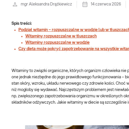
mgr Aleksandra Drążkiewicz
14 czerwca 2026
Spis treści:
Podział witamin – rozpuszczalne w wodzie lub w tłuszczac
Witaminy rozpuszczalne w tłuszczach
Witaminy rozpuszczalne w wodzie
Czy dieta może pokryć zapotrzebowanie na wszystkie wit
Witaminy to związki organiczne, których organizm człowieka nie 
one jednak niezbędne do jego prawidłowego funkcjonowania – bio
stan skóry, wzroku, układu nerwowego czy zdrowie kości. Choć w
niż mogłoby się wydawać. Najczęstszym problemem jest niewłaści
np. zwiększonego zapotrzebowania organizmu w określonych ok
składników odżywczych. Jakie witaminy w diecie są szczególnie 