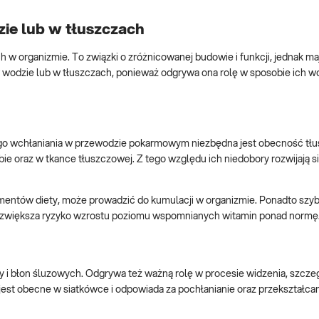
ie lub w tłuszczach
 organizmie. To związki o zróżnicowanej budowie i funkcji, jednak maj
w wodzie lub w tłuszczach, ponieważ odgrywa ona rolę w sposobie ich w
go wchłaniania w przewodzie pokarmowym niezbędna jest obecność tł
 oraz w tkance tłuszczowej. Z tego względu ich niedobory rozwijają s
mentów diety, może prowadzić do kumulacji w organizmie. Ponadto szyb
ej, zwiększa ryzyko wzrostu poziomu wspomnianych witamin ponad normę
y i błon śluzowych. Odgrywa też ważną rolę w procesie widzenia, szcze
 jest obecne w siatkówce i odpowiada za pochłanianie oraz przekształc