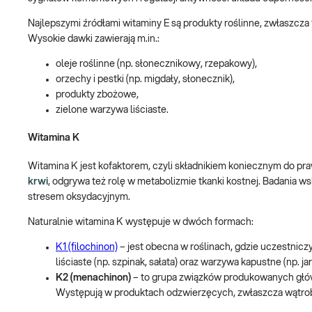
Najlepszymi źródłami witaminy E są produkty roślinne, zwłaszcz
Wysokie dawki zawierają m.in.:
oleje roślinne (np. słonecznikowy, rzepakowy),
orzechy i pestki (np. migdały, słonecznik),
produkty zbożowe,
zielone warzywa liściaste.
Witamina K
Witamina K jest kofaktorem, czyli składnikiem koniecznym do pr
krwi
, odgrywa też rolę w metabolizmie tkanki kostnej. Badania w
stresem oksydacyjnym.
Naturalnie witamina K występuje w dwóch formach:
K1 (filochinon)
– jest obecna w roślinach, gdzie uczestnic
liściaste (np. szpinak, sałata) oraz warzywa kapustne (np. ja
K2 (menachinon)
– to grupa związków produkowanych główn
Występują w produktach odzwierzęcych, zwłaszcza wątrobie i