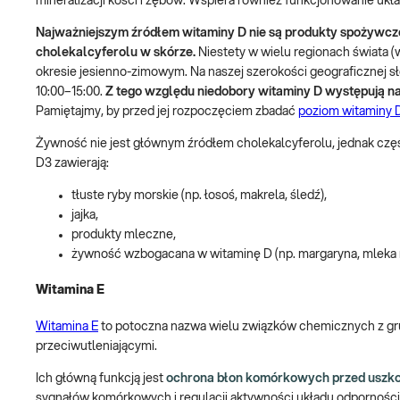
mineralizacji kości i zębów. Wspiera również funkcjonowanie ukł
Najważniejszym źródłem witaminy D nie są produkty spożywcze
cholekalcyferolu w skórze.
Niestety w wielu regionach świata (
okresie jesienno-zimowym. Na naszej szerokości geograficznej 
10:00–15:00.
Z tego względu niedobory witaminy D występują na
Pamiętajmy, by przed jej rozpoczęciem zbadać
poziom witaminy D
Żywność nie jest głównym źródłem cholekalcyferolu, jednak częś
D3 zawierają:
tłuste ryby morskie (np. łosoś, makrela, śledź),
jajka,
produkty mleczne,
żywność wzbogacana w witaminę D (np. margaryna, mleka r
Witamina E
Witamina E
to potoczna nazwa wielu związków chemicznych z grupy 
przeciwutleniającymi.
Ich główną funkcją jest
ochrona błon komórkowych przed uszk
sygnałów komórkowych i regulacji aktywności układu odpornośc