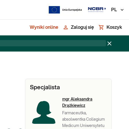
PL
Wyniki online
Zaloguj się
Koszyk
Specjalista
mgr Aleksandra
Drążkiewicz
Farmaceutka,
absolwentka Collegium
Medicum Uniwersytetu