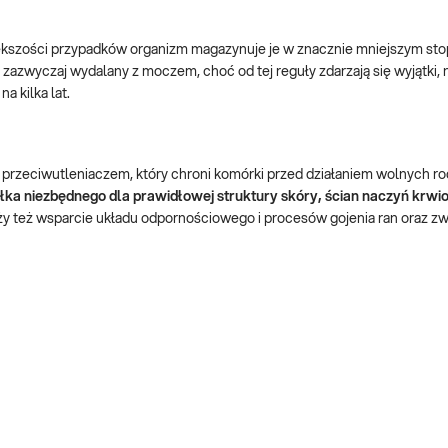
iększości przypadków organizm magazynuje je w znacznie mniejszym sto
t zazwyczaj wydalany z moczem, choć od tej reguły zdarzają się wyjątki, 
a kilka lat.
 przeciwutleniaczem, który chroni komórki przed działaniem wolnych r
iałka niezbędnego dla prawidłowej struktury skóry, ścian naczyń krw
y też wsparcie układu odpornościowego i procesów gojenia ran oraz zw