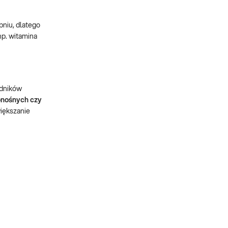
pniu, dlatego
np. witamina
odników
ionośnych czy
iększanie