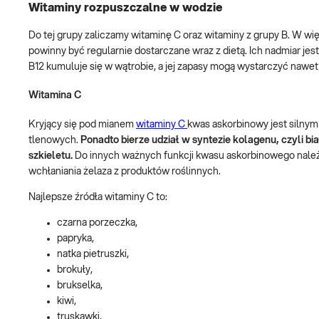
Witaminy rozpuszczalne w wodzie
Do tej grupy zaliczamy witaminę C oraz witaminy z grupy B. W w
powinny być regularnie dostarczane wraz z dietą. Ich nadmiar jes
B12 kumuluje się w wątrobie, a jej zapasy mogą wystarczyć nawet n
Witamina C
Kryjący się pod mianem
witaminy C
kwas askorbinowy jest silnym
tlenowych.
Ponadto bierze udział w syntezie kolagenu, czyli b
szkieletu.
Do innych ważnych funkcji kwasu askorbinowego należ
wchłaniania żelaza z produktów roślinnych.
Najlepsze źródła witaminy C to:
czarna porzeczka,
papryka,
natka pietruszki,
brokuły,
brukselka,
kiwi,
truskawki,