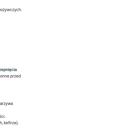
spożywczych.
zepnięcia
hronne przed
warzywa
ci.
 kefirze).