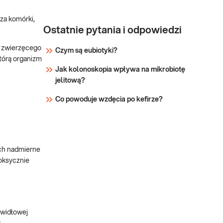
dza komórki,
Ostatnie pytania i odpowiedzi
a zwierzęcego
Czym są eubiotyki?
którą organizm
Jak kolonoskopia wpływa na mikrobiotę
jelitową?
Co powoduje wzdęcia po kefirze?
ich nadmierne
oksycznie
awidłowej