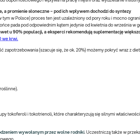
adu odpornościowego i wpływa na pracę mięśni oraz wydzielanie insuliny
, a promienie słoneczne – pod ich wpływem dochodzi do syntezy
w tym w Polsce) proces ten jest uzależniony od pory roku i mocno ogra
słońce pada pod odpowiednim kątem jedynie od kwietnia do września w 
wet u 90% populacji, a eksperci rekomendują suplementację większ
 we krwi.
ć zapotrzebowania (szacuje się, że ok. 20%) możemy pokryć wraz z die
oślinne).
tokoferoli i tokotrienoli, które charakteryzują się silnymi właściwośc
odzeniem wywołanym przez wolne rodniki
. Uczestniczą także w prze
iowego.