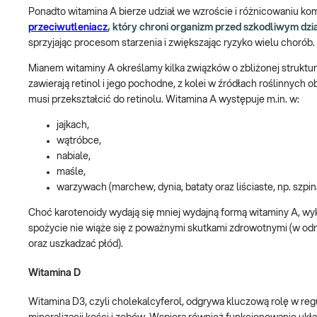
Ponadto witamina A bierze udział we wzroście i różnicowaniu komó
przeciwutleniacz
, który chroni organizm przed szkodliwym dz
sprzyjając procesom starzenia i zwiększając ryzyko wielu chorób.
Mianem witaminy A określamy kilka związków o zbliżonej struktu
zawierają retinol i jego pochodne, z kolei w źródłach roślinnych 
musi przekształcić do retinolu. Witamina A występuje m.in. w:
jajkach,
wątróbce,
nabiale,
maśle,
warzywach (marchew, dynia, bataty oraz liściaste, np. szpin
Choć karotenoidy wydają się mniej wydajną formą witaminy A, wyka
spożycie nie wiąże się z poważnymi skutkami zdrowotnymi (w od
oraz uszkadzać płód).
Witamina D
Witamina D3, czyli cholekalcyferol, odgrywa kluczową rolę w reg