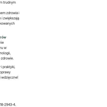
tym trudnym
nem zdrowia i
 i zwiększają
arkowanych
arów
nie
omu w
ologii,
o zdrowie.
 praktyki,
poprawy
i wdzięczne!
018-2943-4.