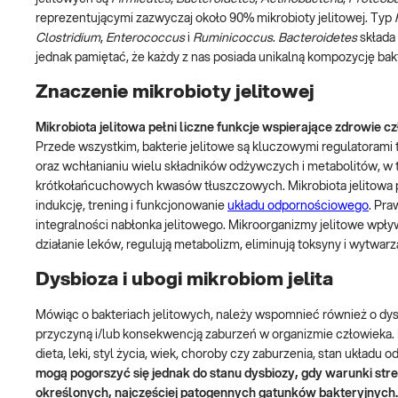
reprezentującymi zazwyczaj około 90% mikrobioty jelitowej. Typ
Clostridium
,
Enterococcus
i
Ruminicoccus
.
Bacteroidetes
składa 
jednak pamiętać, że każdy z nas posiada unikalną kompozycję bakte
Znaczenie mikrobioty jelitowej
Mikrobiota jelitowa pełni liczne funkcje wspierające zdrowie 
Przede wszystkim, bakterie jelitowe są kluczowymi regulatorami
oraz wchłanianiu wielu składników odżywczych i metabolitów, w 
krótkołańcuchowych kwasów tłuszczowych. Mikrobiota jelitowa pe
indukcję, trening i funkcjonowanie
układu odpornościowego
. Pr
integralności nabłonka jelitowego. Mikroorganizmy jelitowe wpły
działanie leków, regulują metabolizm, eliminują toksyny i wytwar
Dysbioza i ubogi mikrobiom jelita
Mówiąc o bakteriach jelitowych, należy wspomnieć również o dysbi
przyczyną i/lub konsekwencją zaburzeń w organizmie człowieka.
dieta, leki, styl życia, wiek, choroby czy zaburzenia, stan układu
mogą pogorszyć się jednak do stanu dysbiozy, gdy warunki str
określonych, najczęściej patogennych gatunków bakteryjnych.