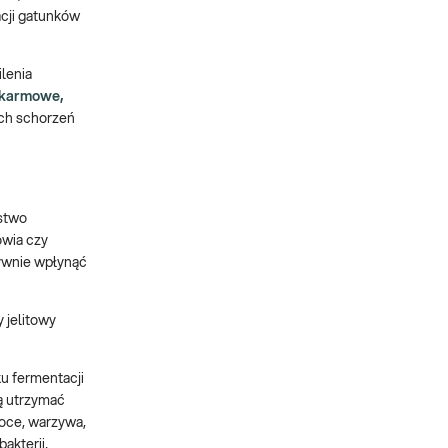
acji gatunków
ilenia
pokarmowe,
ych schorzeń
óstwo
owia czy
ywnie wpłynąć
 jelitowy
u fermentacji
ą utrzymać
woce, warzywa,
akterii,