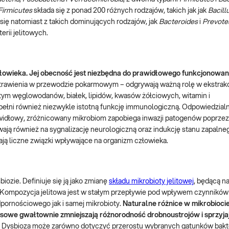
Firmicutes
składa się z ponad 200 różnych rodzajów, takich jak jak
Bacill
się natomiast z takich dominujących rodzajów, jak
Bacteroides
i
Prevotel
rii jelitowych.
człowieka. Jej obecność jest niezbędna do prawidłowego funkcjonowan
 trawienia w przewodzie pokarmowym – odgrywają ważną rolę w ekstrakcj
tym węglowodanów, białek, lipidów, kwasów żółciowych, witamin i
łni również niezwykle istotną funkcję immunologiczną. Odpowiedzialna
awidłowy, zróżnicowany mikrobiom zapobiega inwazji patogenów poprzez
wają również na sygnalizację neurologiczną oraz indukcję stanu zapalne
zają liczne związki wpływające na organizm człowieka.
ozie. Definiuje się ją jako zmianę
składu mikrobioty jelitowej
, będącą na
 Kompozycja jelitowa jest w stałym przepływie pod wpływem czynników 
 odpornościowego jak i samej mikrobioty.
Naturalne różnice w mikrobiocie
esowe gwałtownie zmniejszają różnorodność drobnoustrojów i sprzyjaj
Dysbioza może zarówno dotyczyć przerostu wybranych gatunków bakte