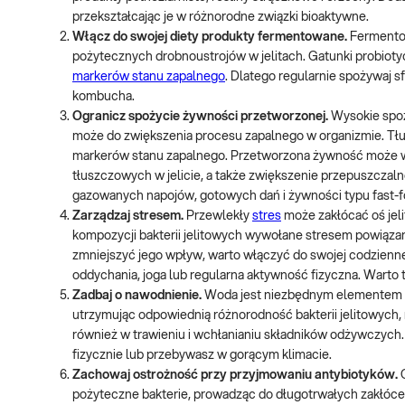
przekształcając je w różnorodne związki bioaktywne.
Włącz do swojej diety produkty fermentowane.
Fermentow
pożytecznych drobnoustrojów w jelitach. Gatunki probiot
markerów stanu zapalnego
. Dlatego regularnie spożywaj sf
kombucha.
Ogranicz spożycie żywności przetworzonej.
Wysokie spoż
może do zwiększenia procesu zapalnego w organizmie. Tłu
markerów stanu zapalnego. Przetworzona żywność może 
tłuszczowych w jelicie, a także zwiększenie przepuszczaln
gazowanych napojów, gotowych dań i żywności typu fast-
Zarządzaj stresem.
Przewlekły
stres
może zakłócać oś jel
kompozycji bakterii jelitowych wywołane stresem powiązan
zmniejszyć jego wpływ, warto włączyć do swojej codziennej
oddychania, joga lub regularna aktywność fizyczna. Warto 
Zadbaj o nawodnienie.
Woda jest niezbędnym elementem do
utrzymując odpowiednią różnorodność bakterii jelitowyc
również w trawieniu i wchłanianiu składników odżywczych. St
fizycznie lub przebywasz w gorącym klimacie.
Zachowaj ostrożność przy przyjmowaniu antybiotyków.
C
pożyteczne bakterie, prowadząc do długotrwałych zakłóceń 