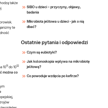
konsultacją
chodzą także
biegunkami, zaparciami,
SIBO u dzieci – przyczyny, objawy,
j
także z nadwagą i
badania
otyłością → po przebytych
Sprawdź
antybiotykoterapiach →
Mikrobiota jelitowa u dzieci - jak o nią
orowisk.
dla osób narażonych na
dbać?
anizmy te
duży stres, z gorsz
odność
Ostatnie pytania i odpowiedzi
Czym są eubiotyki?
Jak kolonoskopia wpływa na mikrobiotę
11
12
jelitową?
a 10
do 10
ać można co
Co powoduje wzdęcia po kefirze?
tym
b
pejskiej,
trojów
teroidetes