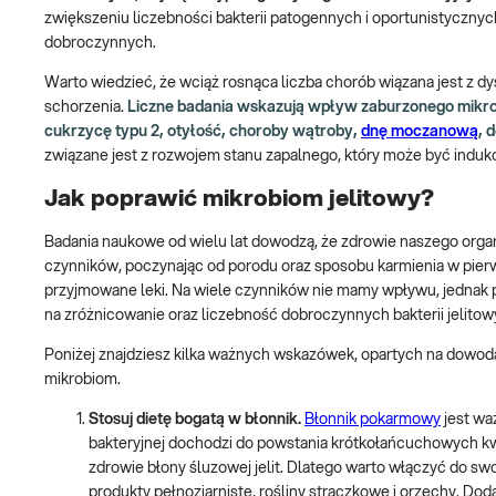
zwiększeniu liczebności bakterii patogennych i oportunistycznyc
dobroczynnych.
Warto wiedzieć, że wciąż rosnąca liczba chorób wiązana jest z dys
schorzenia.
Liczne badania wskazują wpływ zaburzonego mikrob
cukrzycę typu 2, otyłość, choroby wątroby,
dnę moczanową
, 
związane jest z rozwojem stanu zapalnego, który może być induko
Jak poprawić mikrobiom jelitowy?
Badania naukowe od wielu lat dowodzą, że zdrowie naszego orga
czynników, poczynając od porodu oraz sposobu karmienia w pierw
przyjmowane leki. Na wiele czynników nie mamy wpływu, jednak
na zróżnicowanie oraz liczebność dobroczynnych bakterii jelito
Poniżej znajdziesz kilka ważnych wskazówek, opartych na dowo
mikrobiom.
Stosuj dietę bogatą w błonnik.
Błonnik pokarmowy
jest wa
bakteryjnej dochodzi do powstania krótkołańcuchowych k
zdrowie błony śluzowej jelit. Dlatego warto włączyć do sw
produkty pełnoziarniste, rośliny strączkowe i orzechy. Dod