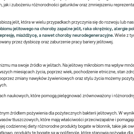
h, jak i zubożeniu różnorodności gatunków oraz zmniejszeniu reprezent
biozą jelit, która w wielu przypadkach przyczynia się do rozwoju lub nas
iomu jelitowego na choroby zapalne jelit, raka okrężnicy, alergie 
depresję, miażdżycę, a nawet choroby neurodegeneracyjne.
Wiele z t
wany przez dysbiozę oraz zaburzenie pracy bariery jelitowej.
nizmu ma swoje źródło w jelitach. Na jelitowy mikrobiom ma wpływ mn
szych miesiącach życia, poprzez wiek, pochodzenie etniczne, stan zdr
 poprzez zmiany nawyków żywieniowych oraz stylu życia możemy pozyt
wych.
dach naukowych, które pomogą pielęgnować zrównoważony i różnorodny
żnym źródłem pożywienia dla pożytecznych bakterii jelitowych. W wynik
wasów tłuszczowych, które mają właściwości przeciwzapalne i pomagaj
ojej codziennej diety różnorodne produkty bogate w błonnik, takie jak o
atkowo, produkty te bogate są w polifenole, które stanowią pożywkę dla b