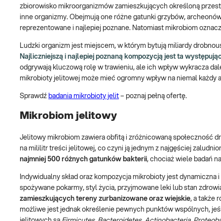
zbiorowisko mikroorganizmów zamieszkujących określoną przestrze
inne organizmy. Obejmują one różne gatunki grzybów, archeonów, p
reprezentowane i najlepiej poznane. Natomiast mikrobiom ozna
Ludzki organizm jest miejscem, w którym bytują miliardy drobnou
Najliczniejszą i najlepiej poznaną kompozycją jest ta występu
odgrywają kluczową rolę w trawieniu, ale ich wpływ wykracza da
mikrobioty jelitowej może mieć ogromny wpływ na niemal każdy 
Sprawdź
badania mikrobioty jelit
– poznaj pełną ofertę.
Mikrobiom jelitowy
Jelitowy mikrobiom zawiera obfitą i zróżnicowaną społeczność d
na mililitr treści jelitowej, co czyni ją jednym z najgęściej zaludn
najmniej 500 różnych gatunków bakterii
, chociaż wiele badań n
Indywidualny skład oraz kompozycja mikrobioty jest dynamiczna 
spożywane pokarmy, styl życia, przyjmowane leki lub stan zdrowi
zamieszkujących tereny zurbanizowane oraz wiejskie
, a także
możliwe jest jednak określenie pewnych punktów wspólnych, jeśl
jelitowych są
Firmicutes
,
Bacteroidetes
,
Actinobacteria
,
Proteoba