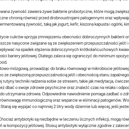
ana żywność zawiera żywe bakterie probiotyczne, które mogą zwięks
yczne chronią również przed drobnoustrojami patogennymi oraz wpływaj
ermentowaną żywność, taką jak jogurt, kefir, kiszona kapusta i ogórki, ki
ycie cukrów sprzyja zmniejszeniu obecności dobroczynnych bakterii o
szcze nasycone związane są ze zwiększeniem przepuszczalności jelit i
wpływać na spadek stężenia dobroczynnych krótkołańcuchowych kwa
ości bariery jelitowej. Dlatego zaleca się ograniczyć do minimum spożyc
food.
itowo-mózgową, prowadząc do braku równowagi w mikrobiocie jelitowej
o ze zwiększoną przepuszczalnością jelit i obecnością stanu zapalnego
 rutyny techniki radzenia sobie ze stresem, takie jak medytacja, ćwicze
też dbać o swoje zdrowie psychiczne oraz znaleźć czas na relaks i odpo
 utrzymania zdrowia. Odpowiednie nawodnienie pomaga zadbać o zdrow
h, równowagę immunologiczną oraz wsparcie w eliminacji patogenów. 
araj się wypijać co najmniej 2 litry wody dziennie lub więcej, jeśli jest
hociaż antybiotyki są niezbędne w leczeniu licznych infekcji, mogą rów
w kompozycji jelitowej. Stosuj antybiotyki wyłącznie zgodnie z zaleceni