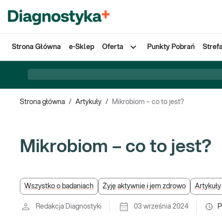
Strona Główna
e-Sklep
Oferta
Punkty Pobrań
Stref
Strona główna
/
Artykuły
/
Mikrobiom – co to jest?
Mikrobiom – co to jest?
Wszystko o badaniach
Żyję aktywnie i jem zdrowo
Artykuły
Redakcja Diagnostyki
03 września 2024
P