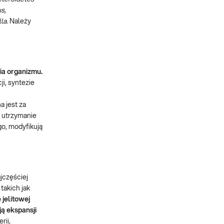
us
,
la
. Należy
ia organizmu.
i, syntezie
 jest za
 utrzymanie
go, modyfikują
jczęściej
takich jak
 jelitowej
ą ekspansji
rii,