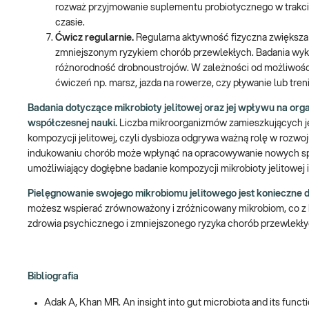
rozważ przyjmowanie suplementu probiotycznego w trakcie,
czasie.
Ćwicz regularnie.
Regularna aktywność fizyczna zwiększa 
zmniejszonym ryzykiem chorób przewlekłych. Badania wykaza
różnorodność drobnoustrojów. W zależności od możliwości
ćwiczeń np. marsz, jazda na rowerze, czy pływanie lub tren
Badania dotyczące mikrobioty jelitowej oraz jej wpływu na orga
współczesnej nauki.
Liczba mikroorganizmów zamieszkujących jel
kompozycji jelitowej, czyli dysbioza odgrywa ważną rolę w rozwo
indukowaniu chorób może wpłynąć na opracowywanie nowych sposo
umożliwiający dogłębne badanie kompozycji mikrobioty jelitowej i
Pielęgnowanie swojego mikrobiomu jelitowego jest konieczne d
możesz wspierać zrównoważony i zróżnicowany mikrobiom, co z k
zdrowia psychicznego i zmniejszonego ryzyka chorób przewlekłych
Bibliografia
Adak A, Khan MR. An insight into gut microbiota and its functi