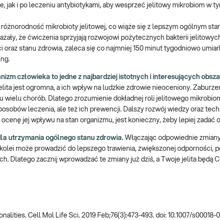
 jak i po leczeniu antybiotykami, aby wesprzeć jelitowy mikrobiom w 
różnorodność mikrobioty jelitowej, co wiąże się z lepszym ogólnym sta
ły, że ćwiczenia sprzyjają rozwojowi pożytecznych bakterii jelitowych
 oraz stanu zdrowia, zaleca się co najmniej 150 minut tygodniowo umi
ing.
nizm człowieka to jedne z najbardziej istotnych i interesujących obsz
ita jest ogromna, a ich wpływ na ludzkie zdrowie nieoceniony. Zaburze
ju wielu chorób. Dlatego zrozumienie dokładnej roli jelitowego mikrobi
bów leczenia, ale też ich prewencji. Dalszy rozwój wiedzy oraz techn
 ocenę jej wpływu na stan organizmu, jest konieczny, żeby lepiej zadać 
la utrzymania ogólnego stanu zdrowia.
Włączając odpowiednie zmiany i
olei może prowadzić do lepszego trawienia, zwiększonej odporności, 
. Dlatego zacznij wprowadzać te zmiany już dziś, a Twoje jelita będą C
onalities. Cell Mol Life Sci. 2019 Feb;76(3):473-493. doi: 10.1007/s00018-