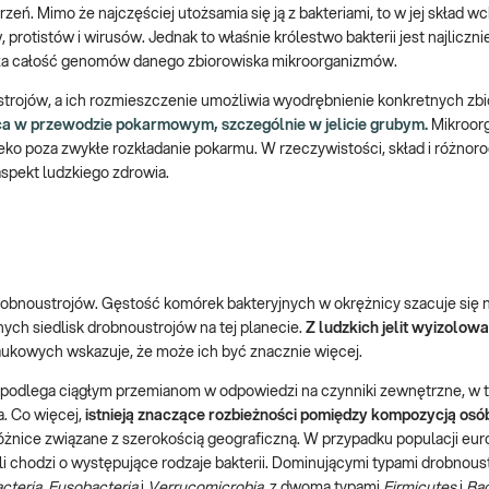
ń. Mimo że najczęściej utożsamia się ją z bakteriami, to w jej skład w
rotistów i wirusów. Jednak to właśnie królestwo bakterii jest najlicznie
cza całość genomów danego zbiorowiska mikroorganizmów.
strojów, a ich rozmieszczenie umożliwia wyodrębnienie konkretnych zbi
jąca w przewodzie pokarmowym, szczególnie w jelicie grubym.
Mikroorg
leko poza zwykłe rozkładanie pokarmu. W rzeczywistości, skład i różnor
aspekt ludzkiego zdrowia.
robnoustrojów. Gęstość komórek bakteryjnych w okrężnicy szacuje się n
ionych siedlisk drobnoustrojów na tej planecie.
Z ludzkich jelit wyizolow
aukowych wskazuje, że może ich być znacznie więcej.
i podlega ciągłym przemianom w odpowiedzi na czynniki zewnętrzne, w 
a. Co więcej,
istnieją znaczące rozbieżności pomiędzy kompozycją osó
 różnice związane z szerokością geograficzną. W przypadku populacji euro
i chodzi o występujące rodzaje bakterii. Dominującymi typami drobnous
cteria
,
Fusobacteria
i
Verrucomicrobia
, z dwoma typami
Firmicutes
i
Bac