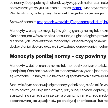
od normy. Do popularnych chorób wpływających na ten stan należą
podwyższonym ryzyku zakażenia – także
malaria
. Monocytoza mo
Waldenstroma, histocytozę z komórek Langerhansa, jednak jest t
Sprawdź badanie:
test przesiewowy kiła (Treponema pallidum) Ig
Monocyty w ciąży też mogą być w górnej granicy normy lub niez
Konieczna jest wówczas pilna konsultacja z ginekologiem prowad
dla dorosłych. Podwyższone monocyty u dziecka mogą pojawiać s
doskonalenia i dopiero uczy się i wykształca odpowiednie mecha
Monocyty poniżej normy – czy powinny 
Monocyty w dolnej granicy normy lub monocyty obniżone to także
specjalistą. Obniżenie wskaźnika monocytów nazywane jest mon
są wrodzone lub nabyte. Do najczęściej spotykanych należą aplaz
Stan, w którym obserwuje się monocyty obniżone, może także wi
neurologicznych lub psychicznych, przy silnej nerwicy, depresj
starszych i w stanach wyniszczenia organizmu i znacznego nie
obserwowana jest u pacjentów po przebytej chemioterapii lub radi