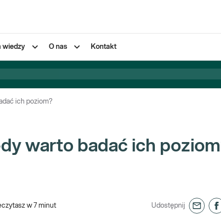
a wiedzy
O nas
Kontakt
badać ich poziom?
edy warto badać ich pozio
eczytasz w
7
minut
Udostępnij