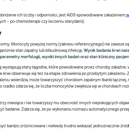
 obniżenie ich liczby i odporności, jest AIDS spowodowane zakażeniem
w
h – po chemioterapii czy leczeniu sterydami).
y
normy. Monocyty powyżej normy (zakresu referencyjnego) nie zawsze 
anizmie stan zapalny lub kilkudniową infekcję.
Wynik badania krwi nale
arametry morfologii, wyniki innych badań oraz stan kliniczny pacjen
aj występują stany łagodne, które powodowane przez choroby zakaźne,
krwi obserwuje się też na etapie zdrowienia po przebytym zakażeniu.
aleniu wsierdzia, może towarzyszyć chorobom zapalnym tkanki łącznej, 
zo rzadko zdarza się, że liczba monocytów zwiększa się w chorobach ro
trzy miesiące i nie towarzyszy mu obecność innych niepokojących obja
yć badanie. Zdarza się, że po wykonaniu rozmazu automatycznego prze
yć bardzo zróżnicowane i niekiedy trudno wskazać jednoznacznie źród