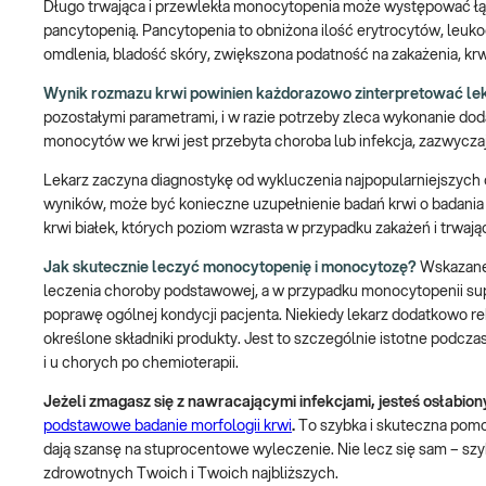
Długo trwająca i przewlekła monocytopenia może występować łąc
pancytopenią. Pancytopenia to obniżona ilość erytrocytów, leuk
omdlenia, bladość skóry, zwiększona podatność na zakażenia, krwo
Wynik rozmazu krwi powinien każdorazowo zinterpretować lek
pozostałymi parametrami, i w razie potrzeby zleca wykonanie do
monocytów we krwi jest przebyta choroba lub infekcja, zazwyczaj 
Lekarz zaczyna diagnostykę od wykluczenia najpopularniejszych 
wyników, może być konieczne uzupełnienie badań krwi o badani
krwi białek, których poziom wzrasta w przypadku zakażeń i trwając
Jak skutecznie leczyć monocytopenię i monocytozę?
Wskazane 
leczenia choroby podstawowej, a w przypadku monocytopenii sup
poprawę ogólnej kondycji pacjenta. Niekiedy lekarz dodatkowo r
określone składniki produkty. Jest to szczególnie istotne podczas
i u chorych po chemioterapii.
Jeżeli zmagasz się z nawracającymi infekcjami, jesteś osłabion
podstawowe badanie morfologii krwi
.
To szybka i skuteczna pomo
dają szansę na stuprocentowe wyleczenie. Nie lecz się sam – sz
zdrowotnych Twoich i Twoich najbliższych.