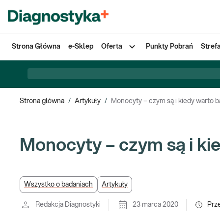
Strona Główna
e-Sklep
Oferta
Punkty Pobrań
Stref
Strona główna
/
Artykuły
/
Monocyty – czym są i kiedy warto 
Monocyty – czym są i ki
Wszystko o badaniach
Artykuły
Redakcja Diagnostyki
23 marca 2020
Prz