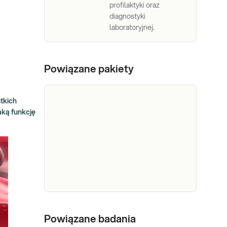
profilaktyki oraz
diagnostyki
laboratoryjnej.
Powiązane pakiety
tkich
ką funkcję
e-
Pakiet
Powiązane badania
Dedykowany dla: Kobiet,