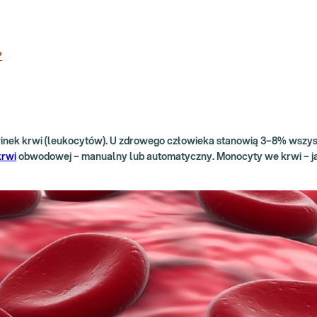
?
krwinek krwi (leukocytów). U zdrowego człowieka stanowią 3–8% wszys
krwi
obwodowej – manualny lub automatyczny. Monocyty we krwi – ja