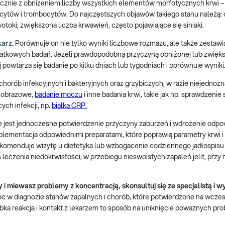
znie z obniżeniem liczby wszystkich elementów morfotycznych krwi – 
ocytów i trombocytów. Do najczęstszych objawów takiego stanu należą: o
toki, zwiększona liczba krwawień, często pojawiające się siniaki.
arz.
Porównuje on nie tylko wyniki liczbowe rozmazu, ale także zestawia
datkowych badań. Jeżeli prawdopodobną przyczyną obniżonej lub zwięks
powtarza się badanie po kilku dniach lub tygodniach i porównuje wyniki
chorób infekcyjnych i bakteryjnych oraz grzybiczych, w razie niejedno
a obrazowe,
badanie moczu
i inne badania krwi, takie jak np. sprawdzenie
ych infekcji, np.
białka CRP.
jest jednoczesne potwierdzenie przyczyny zaburzeń i wdrożenie odp
lementacja odpowiednimi preparatami, które poprawią parametry krwi i
ekomenduje wizytę u dietetyka lub wzbogacenie codziennego jadłospisu
 leczenia niedokrwistości, w przebiegu nieswoistych zapaleń jelit, przy
y i miewasz problemy z koncentracją, skonsultuj się ze specjalistą i w
c w diagnozie stanów zapalnych i chorób, które potwierdzone na wcze
ybka reakcja i kontakt z lekarzem to sposób na uniknięcie poważnych p