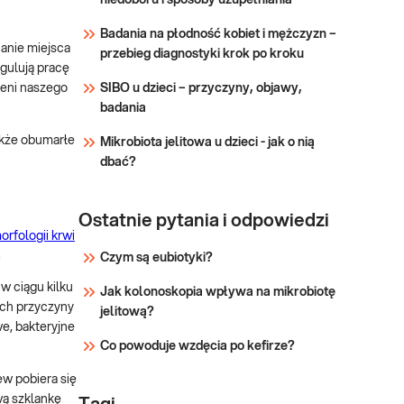
niedoboru i sposoby uzupełniania
Sprawdź
ocenę rozmazu krwi wykonuje
Badania na płodność kobiet i mężczyzn –
się w przypadku uzyskania
anie miejsca
przebieg diagnostyki krok po kroku
nieprawidłowego wyniku
gulują pracę
Morfologii krwi w badaniu
zeni naszego
SIBO u dzieci – przyczyny, objawy,
automaty
badania
akże obumarłe
Mikrobiota jelitowa u dzieci - jak o nią
dbać?
Ostatnie pytania i odpowiedzi
orfologii krwi
.
Czym są eubiotyki?
w ciągu kilku
Jak kolonoskopia wpływa na mikrobiotę
ich przyczyny
jelitową?
e, bakteryjne
Co powoduje wzdęcia po kefirze?
w pobiera się
wą szklankę