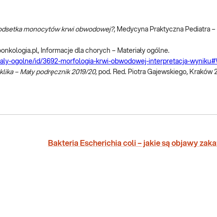
 odsetka monocytów krwi obwodowej?
, Medycyna Praktyczna Pediatra –
onkologia.pl, Informacje dla chorych – Materiały ogólne.
rialy-ogolne/id/3692-morfologia-krwi-obwodowej-interpretacja-wynik
klika – Mały podręcznik 2019/20
, pod. Red. Piotra Gajewskiego, Kraków 2
Bakteria Escherichia coli – jakie są objawy zak