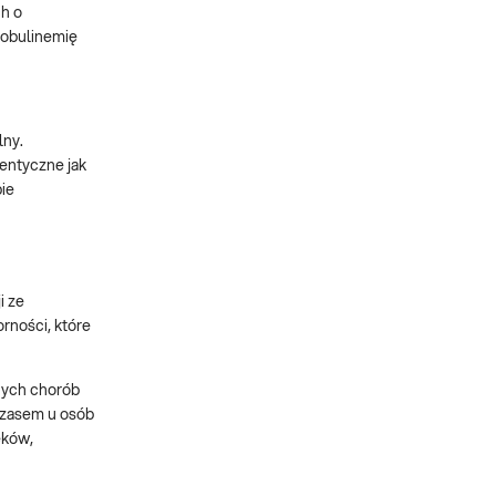
ch o
lobulinemię
lny.
entyczne jak
ie
i ze
rności, które
nych chorób
czasem u osób
eków,