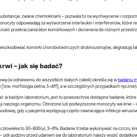
substancje, zwane chemokinami – pozwala to na wychwycenie i rozpozn
nocyty odpowiadają za wytworzenie interleukin i interferonów, które re
ność przekraczania błon komórkowych i docierania do różnych przestr
nieszkodliwiać komórki chorobotwórczych drobnoustrojów, degradują t
wi – jak się badać?
kową (w odniesieniu do wszystkich białych ciałek) określa się w
badaniu m
zw. morfologia pełna, 5-diff], a w szczególnych przypadkach ręcznie)
w każdym laboratorium, jest to powszechnie dostępne badanie, które 
ji naszego organizmu. Obniżone lub podwyższone monocyty we krwi – 
wodowej, gdy u pacjenta występują często nawracające infekcje wirusow
człowieka to 30–800/µl, 3–8%. Badanie trzeba wykonywać na czczo, kre
 – pół godziny przed udaniem się do laboratorium należy wypić dodatko