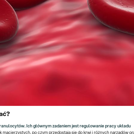
dać?
granulocytów. Ich głównym zadaniem jest regulowanie pracy układu
macierzystych, po czym przedostają się do krwi i różnych narządów o