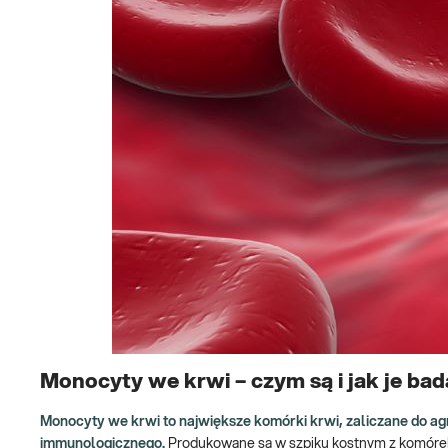
Monocyty we krwi – czym są i jak je ba
Monocyty we krwi to największe komórki krwi, zaliczane do a
immunologicznego.
Produkowane są w szpiku kostnym z komórek 