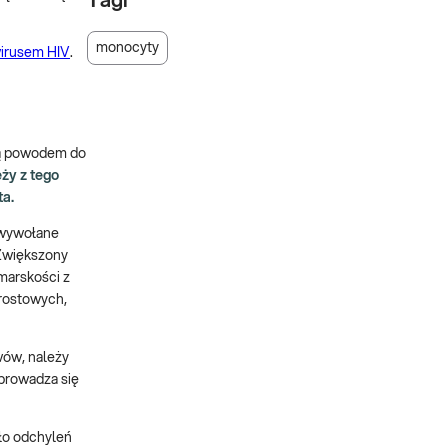
Tagi
monocyty
irusem HIV
.
są powodem do
ży z tego
ta.
 wywołane
 Zwiększony
marskości z
zrostowych,
wów, należy
prowadza się
ło odchyleń