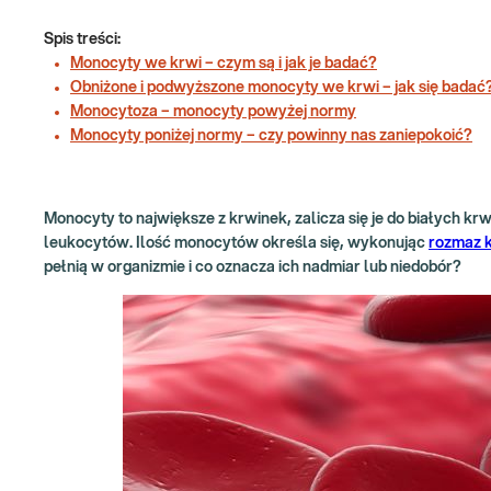
Spis treści:
Monocyty we krwi – czym są i jak je badać?
Obniżone i podwyższone monocyty we krwi – jak się badać
Monocytoza – monocyty powyżej normy
Monocyty poniżej normy – czy powinny nas zaniepokoić?
Monocyty to największe z krwinek, zalicza się je do białych 
leukocytów. Ilość monocytów określa się, wykonując
rozmaz 
pełnią w organizmie i co oznacza ich nadmiar lub niedobór?