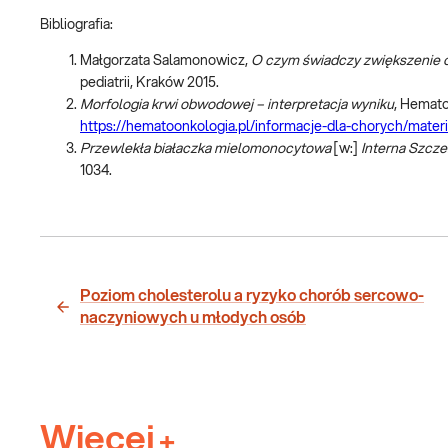
Bibliografia:
Małgorzata Salamonowicz,
O czym świadczy zwiększenie
pediatrii, Kraków 2015.
Morfologia krwi obwodowej – interpretacja wyniku
, Hemato
https://hematoonkologia.pl/informacje-dla-chorych/mate
Przewlekła białaczka mielomonocytowa
[w:]
Interna Szcze
1034.
Poziom cholesterolu a ryzyko chorób sercowo-
naczyniowych u młodych osób
Więcej
+