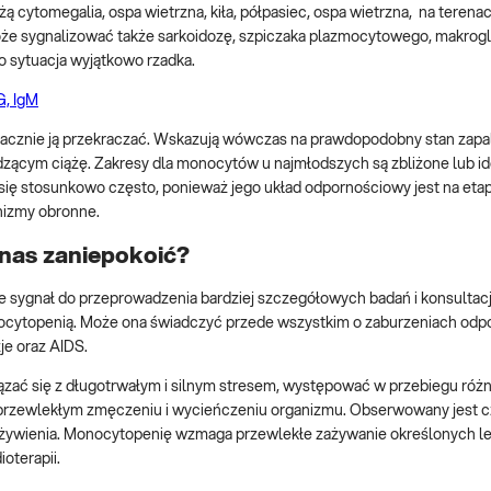
 cytomegalia, ospa wietrzna, kiła, półpasiec, ospa wietrzna, na terena
że sygnalizować także sarkoidozę, szpiczaka plazmocytowego, makrog
o sytuacja wyjątkowo rzadka.
G, IgM
nacznie ją przekraczać. Wskazują wówczas na prawdopodobny stan zapa
zącym ciążę. Zakresy dla monocytów u najmłodszych są zbliżone lub id
ię stosunkowo często, ponieważ jego układ odpornościowy jest na etap
nizmy obronne.
nas zaniepokoić?
 sygnał do przeprowadzenia bardziej szczegółowych badań i konsultacj
ocytopenią. Może ona świadczyć przede wszystkim o zaburzeniach odpo
je oraz AIDS.
ązać się z długotrwałym i silnym stresem, występować w przebiegu róż
i, przewlekłym zmęczeniu i wycieńczeniu organizmu. Obserwowany jest 
dożywienia. Monocytopenię wzmaga przewlekłe zażywanie określonych l
oterapii.