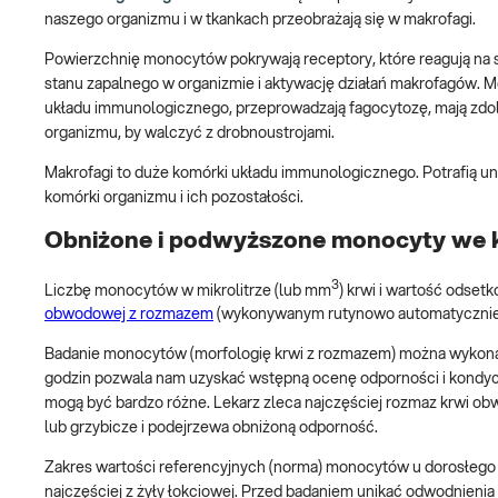
naszego organizmu i w tkankach przeobrażają się w makrofagi.
Powierzchnię monocytów pokrywają receptory, które reagują na 
stanu zapalnego w organizmie i aktywację działań makrofagów. Mo
układu immunologicznego, przeprowadzają fagocytozę, mają zdol
organizmu, by walczyć z drobnoustrojami.
Makrofagi to duże komórki układu immunologicznego. Potrafią u
komórki organizmu i ich pozostałości.
Obniżone i podwyższone monocyty we kr
3
Liczbę monocytów w mikrolitrze (lub mm
) krwi i wartość odset
obwodowej z rozmazem
(wykonywanym rutynowo automatycznie [t
Badanie monocytów (morfologię krwi z rozmazem) można wykonać 
godzin pozwala nam uzyskać wstępną ocenę odporności i kondyc
mogą być bardzo różne. Lekarz zleca najczęściej rozmaz krwi ob
lub grzybicze i podejrzewa obniżoną odporność.
Zakres wartości referencyjnych (norma) monocytów u dorosłego 
najczęściej z żyły łokciowej. Przed badaniem unikać odwodnienia