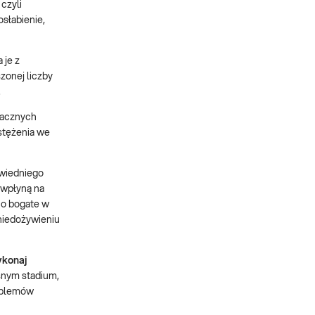
czyli
słabienie,
 je z
zonej liczby
.
znacznych
 stężenia we
owiedniego
 wpłyną na
 o bogate w
 niedożywieniu
ykonaj
snym stadium,
roblemów