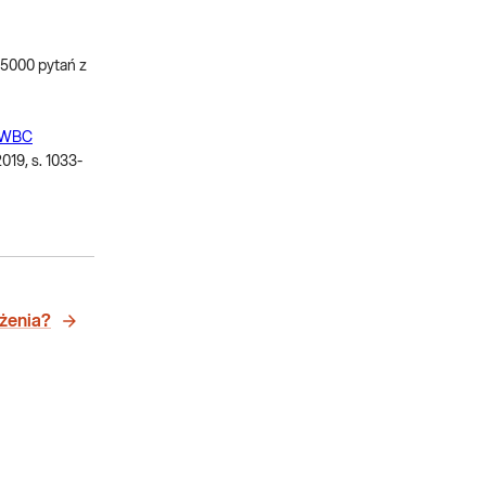
 5000 pytań z
u#WBC
019, s. 1033-
ażenia?