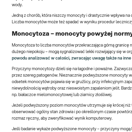
wody.
Jedną z chorób, która niszczy monocyty i drastycznie wpływa na
Liczba monocytów może też spadać w wyniku procedur leczniczyc
Monocytoza – monocyty powyżej norm
Monocytoza to liczba monocytów przekraczająca górną granicę 
dużego niepokoju – mogą sygnalizować lekki rozwijający się w org
powodu analizować w całości, zwracając uwagę także na inne p
Przyczyny monocytozy dzieli się na łagodne i poważne. Zazwycz
przez szereg patogenów. Nieznacznie podwyższone monocyty we 
odsetek monocytów pojawia się w gruźlicy, przy infekcyjnym zap
niewydolnością wątroby oraz nieswoistym zapaleniom jelit. Bard
np. białaczce mielomonocytowej lub ziarnicy złośliwej.
Jeżeli podwyższony poziom monocytów utrzymuje się krócej niż 
obserwować ogólny stan zdrowia i po określonym czasie powtórz
rozmaz ręczny, aby zweryfikować wynik komputerowy.
Jeśli badanie wykaże podwyższone monocyty – przyczyny mogą b