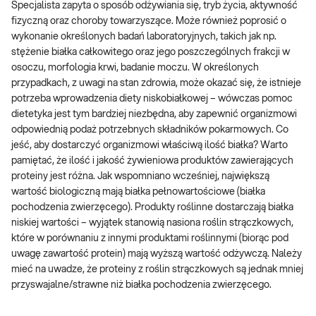
Specjalista zapyta o sposób odżywiania się, tryb życia, aktywność
fizyczną oraz choroby towarzyszące. Może również poprosić o
wykonanie określonych badań laboratoryjnych, takich jak np.
stężenie białka całkowitego oraz jego poszczególnych frakcji w
osoczu, morfologia krwi, badanie moczu. W określonych
przypadkach, z uwagi na stan zdrowia, może okazać się, że istnieje
potrzeba wprowadzenia diety niskobiałkowej – wówczas pomoc
dietetyka jest tym bardziej niezbędna, aby zapewnić organizmowi
odpowiednią podaż potrzebnych składników pokarmowych. Co
jeść, aby dostarczyć organizmowi właściwą ilość białka? Warto
pamiętać, że ilość i jakość żywieniowa produktów zawierających
proteiny jest różna. Jak wspomniano wcześniej, największą
wartość biologiczną mają białka pełnowartościowe (białka
pochodzenia zwierzęcego). Produkty roślinne dostarczają białka
niskiej wartości – wyjątek stanowią nasiona roślin strączkowych,
które w porównaniu z innymi produktami roślinnymi (biorąc pod
uwagę zawartość protein) mają wyższą wartość odżywczą. Należy
mieć na uwadze, że proteiny z roślin strączkowych są jednak mniej
przyswajalne/strawne niż białka pochodzenia zwierzęcego.