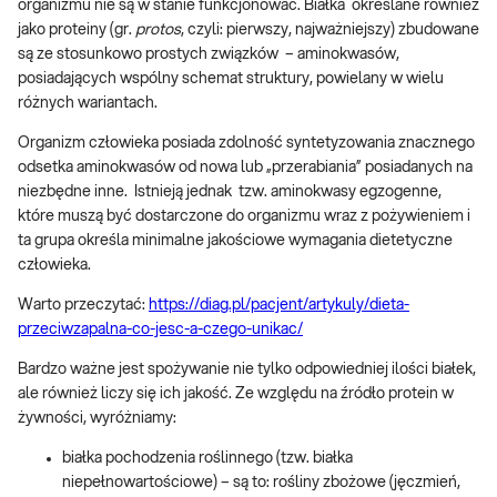
organizmu nie są w stanie funkcjonować. Białka określane również
jako proteiny (gr.
protos
, czyli: pierwszy, najważniejszy) zbudowane
są ze stosunkowo prostych związków – aminokwasów,
posiadających wspólny schemat struktury, powielany w wielu
różnych wariantach.
Organizm człowieka posiada zdolność syntetyzowania znacznego
odsetka aminokwasów od nowa lub „przerabiania” posiadanych na
niezbędne inne. Istnieją jednak tzw. aminokwasy egzogenne,
które muszą być dostarczone do organizmu wraz z pożywieniem i
ta grupa określa minimalne jakościowe wymagania dietetyczne
człowieka.
Warto przeczytać:
https://diag.pl/pacjent/artykuly/dieta-
przeciwzapalna-co-jesc-a-czego-unikac/
Bardzo ważne jest spożywanie nie tylko odpowiedniej ilości białek,
ale również liczy się ich jakość. Ze względu na źródło protein w
żywności, wyróżniamy:
białka pochodzenia roślinnego (tzw. białka
niepełnowartościowe) – są to: rośliny zbożowe (jęczmień,