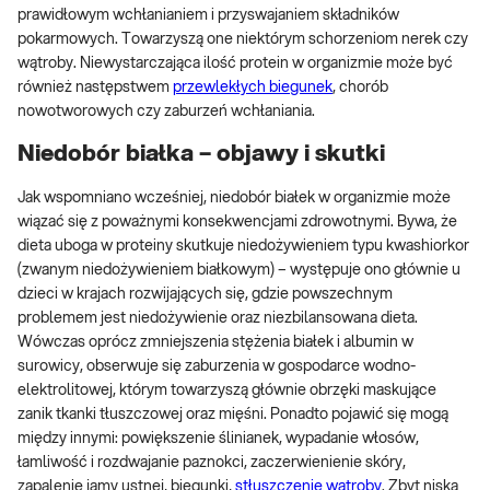
prawidłowym wchłanianiem i przyswajaniem składników
pokarmowych. Towarzyszą one niektórym schorzeniom nerek czy
wątroby. Niewystarczająca ilość protein w organizmie może być
również następstwem
przewlekłych biegunek
, chorób
nowotworowych czy zaburzeń wchłaniania.
Niedobór białka – objawy i skutki
Jak wspomniano wcześniej, niedobór białek w organizmie może
wiązać się z poważnymi konsekwencjami zdrowotnymi. Bywa, że
dieta uboga w proteiny skutkuje niedożywieniem typu kwashiorkor
(zwanym niedożywieniem białkowym) – występuje ono głównie u
dzieci w krajach rozwijających się, gdzie powszechnym
problemem jest niedożywienie oraz niezbilansowana dieta.
Wówczas oprócz zmniejszenia stężenia białek i albumin w
surowicy, obserwuje się zaburzenia w gospodarce wodno-
elektrolitowej, którym towarzyszą głównie obrzęki maskujące
zanik tkanki tłuszczowej oraz mięśni. Ponadto pojawić się mogą
między innymi: powiększenie ślinianek, wypadanie włosów,
łamliwość i rozdwajanie paznokci, zaczerwienienie skóry,
zapalenie jamy ustnej, biegunki,
stłuszczenie wątroby
. Zbyt niska