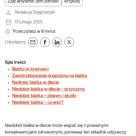
Żyję aktywnie i jem zdrowo
Artykuły
Redakcja Diagnostyki
13 lutego 2025
Przeczytasz w
8
minut
Udostępnij
Spis treści:
Białko w żywności
Zapotrzebowanie organizmu na białko
Nadmiar białka w diecie
Niedobór białka w diecie – przyczyny
Niedobór białka – objawy i skutki
Niedobór białka – co jeść?
Niedobór białka w diecie może wiązać się z poważnymi
konsekwencjami zdrowotnymi, ponieważ ten składnik odżywczy