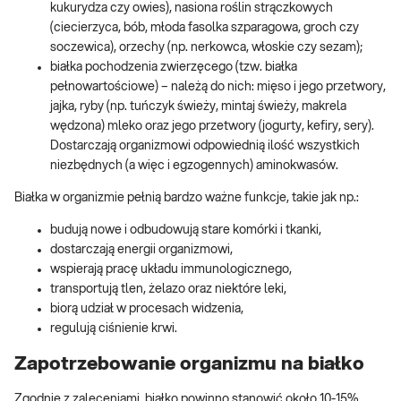
kukurydza czy owies), nasiona roślin strączkowych
(ciecierzyca, bób, młoda fasolka szparagowa, groch czy
soczewica), orzechy (np. nerkowca, włoskie czy sezam);
białka pochodzenia zwierzęcego (tzw. białka
pełnowartościowe) – należą do nich: mięso i jego przetwory,
jajka, ryby (np. tuńczyk świeży, mintaj świeży, makrela
wędzona) mleko oraz jego przetwory (jogurty, kefiry, sery).
Dostarczają organizmowi odpowiednią ilość wszystkich
niezbędnych (a więc i egzogennych) aminokwasów.
Białka w organizmie pełnią bardzo ważne funkcje, takie jak np.:
budują nowe i odbudowują stare komórki i tkanki,
dostarczają energii organizmowi,
wspierają pracę układu immunologicznego,
transportują tlen, żelazo oraz niektóre leki,
biorą udział w procesach widzenia,
regulują ciśnienie krwi.
Zapotrzebowanie organizmu na białko
Zgodnie z zaleceniami, białko powinno stanowić około 10-15%