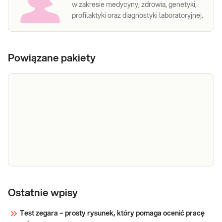
w zakresie medycyny, zdrowia, genetyki,
profilaktyki oraz diagnostyki laboratoryjnej.
Powiązane pakiety
e-Pakiet
Dedykowany dla: Kobiet, Mężczyzn, Dzieci
badania
Ostatnie wpisy
Uwaga! Jeżeli kupujesz badanie dla dziecka,
przed
zrealizuj je w punkcie przyjaznym dzieciom-
Test zegara – prosty rysunek, który pomaga ocenić pracę
dietą
sprawdź PUNKTY PRZYJAZNE DZIECIOM.