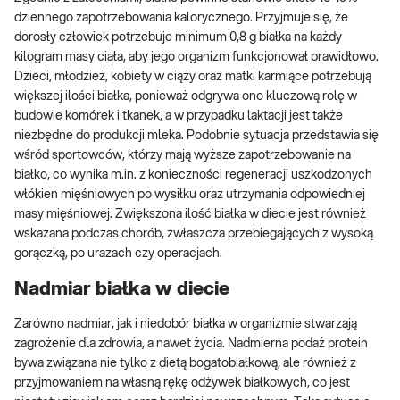
dziennego zapotrzebowania kalorycznego. Przyjmuje się, że
dorosły człowiek potrzebuje minimum 0,8 g białka na każdy
kilogram masy ciała, aby jego organizm funkcjonował prawidłowo.
Dzieci, młodzież, kobiety w ciąży oraz matki karmiące potrzebują
większej ilości białka, ponieważ odgrywa ono kluczową rolę w
budowie komórek i tkanek, a w przypadku laktacji jest także
niezbędne do produkcji mleka. Podobnie sytuacja przedstawia się
wśród sportowców, którzy mają wyższe zapotrzebowanie na
białko, co wynika m.in. z konieczności regeneracji uszkodzonych
włókien mięśniowych po wysiłku oraz utrzymania odpowiedniej
masy mięśniowej. Zwiększona ilość białka w diecie jest również
wskazana podczas chorób, zwłaszcza przebiegających z wysoką
gorączką, po urazach czy operacjach.
Nadmiar białka w diecie
Zarówno nadmiar, jak i niedobór białka w organizmie stwarzają
zagrożenie dla zdrowia, a nawet życia. Nadmierna podaż protein
bywa związana nie tylko z dietą bogatobiałkową, ale również z
przyjmowaniem na własną rękę odżywek białkowych, co jest