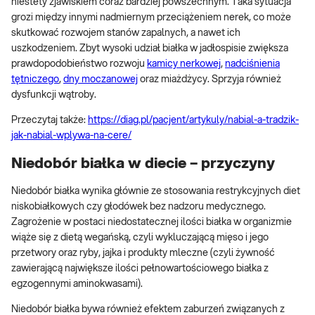
niestety zjawiskiem coraz bardziej powszechnym. Taka sytuacja
grozi między innymi nadmiernym przeciążeniem nerek, co może
skutkować rozwojem stanów zapalnych, a nawet ich
uszkodzeniem. Zbyt wysoki udział białka w jadłospisie zwiększa
prawdopodobieństwo rozwoju
kamicy nerkowej
,
nadciśnienia
tętniczego
,
dny moczanowej
oraz miażdżycy. Sprzyja również
dysfunkcji wątroby.
Przeczytaj także:
https://diag.pl/pacjent/artykuly/nabial-a-tradzik-
jak-nabial-wplywa-na-cere/
Niedobór białka w diecie – przyczyny
Niedobór białka wynika głównie ze stosowania restrykcyjnych diet
niskobiałkowych czy głodówek bez nadzoru medycznego.
Zagrożenie w postaci niedostatecznej ilości białka w organizmie
wiąże się z dietą wegańską, czyli wykluczającą mięso i jego
przetwory oraz ryby, jajka i produkty mleczne (czyli żywność
zawierającą największe ilości pełnowartościowego białka z
egzogennymi aminokwasami).
Niedobór białka bywa również efektem zaburzeń związanych z