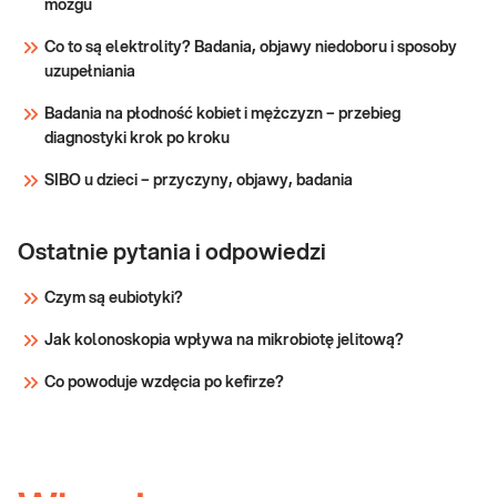
mózgu
Wskazany: → Przed wizytą u dietetyka i
Sprawdź
rozpoczęciem diety → W celu zdiagnozowania
Co to są elektrolity? Badania, objawy niedoboru i sposoby
uzupełniania
Badania na płodność kobiet i mężczyzn – przebieg
diagnostyki krok po kroku
SIBO u dzieci – przyczyny, objawy, badania
Ostatnie pytania i odpowiedzi
Czym są eubiotyki?
Jak kolonoskopia wpływa na mikrobiotę jelitową?
Co powoduje wzdęcia po kefirze?