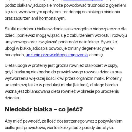
podaż białka w jadłospisie może powodować trudności z gojeniem
się ran, wzmożonym apetytem, tendencją do niskiego ciśnienia
oraz zaburzeniami hormonalnymi.
Skutki niedoboru białka w diecie są szczególnie niebezpieczne dla
dzieci, ponieważ mogą wiązać się z zaburzeniem wzrostu i rozwoju
umysłowego oraz zwiększać podatność na infekcje. Bywa, że
ubogi w białka jadłospis powoduje zmiany degeneracyjne w
narządach,
uczucie przewlekłego zmęczenia
, anemię.
Dieta uboga w proteiny jest groźna również dla kobiet w ciąży,
gdyż białka są niezbędne do prawidłowego rozwoju dziecka oraz
wytworzenia większej ilości krwi przez organizm matki. Proteiny
uczestniczą także w produkcji mleka (laktacji), dlatego bardzo
ważna jest zbilansowana dieta również w okresie po urodzeniu
dziecka.
Niedobór białka – co jeść?
Aby mieć pewność, że ilość dostarczanego wraz z pożywieniem
białka jest prawidłowa, warto skorzystać z porady dietetyka.