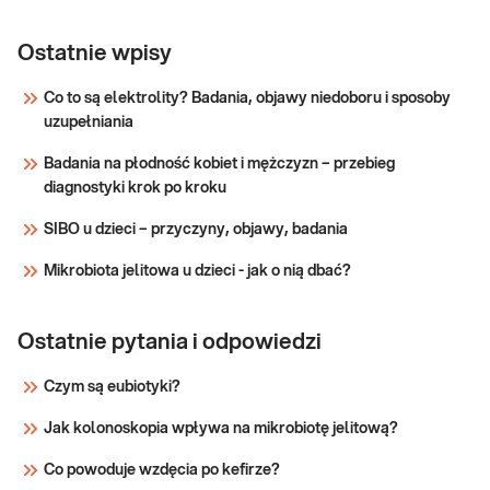
Sprawdź
Witamina B12
Witamina B12. Pomiar stężenia witaminy
B12 w surowicy. Diagnostyka i leczenie
Ostatnie wpisy
niedoborów witaminy B12, anemii oraz
zaburzeń neurologicznych.
Co to są elektrolity? Badania, objawy niedoboru i sposoby
uzupełniania
Sprawdź
Badania na płodność kobiet i mężczyzn – przebieg
diagnostyki krok po kroku
SIBO u dzieci – przyczyny, objawy, badania
Mikrobiota jelitowa u dzieci - jak o nią dbać?
Ostatnie pytania i odpowiedzi
Czym są eubiotyki?
Jak kolonoskopia wpływa na mikrobiotę jelitową?
Co powoduje wzdęcia po kefirze?