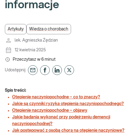
informacje
Artykuły
Wiedza o chorobach
lek. Agnieszka Żędzian
12 kwietnia 2025
Przeczytasz w
6
minut
Udostępnij
Spis treści:
Otępienie naczyniopochodne – co to znaczy?
Jakie są czynniki ryzyka otępienia naczyniopochodnego?
Otępienie naczyniopochodne – objawy
Jakie badania wykonać przy podejrzeniu demencji
naczyniopochodnej?
Jak postępować z osobą chorą na otępienie naczyniowe?