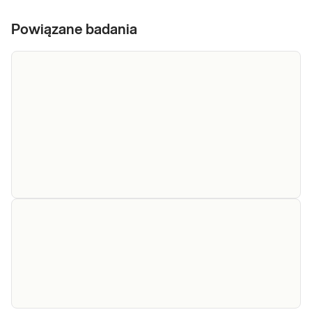
Powiązane badania
Próby
wątrobowe
Próby wątrobowe. Oznaczenie wartości
(ALT, AST,
parametrów wątroby (enzymów
wątrobowych i bilirubiny) przydatne w
ALP, BIL,
diagnostyce chorób wątroby i dróg
GGTP)
żółciowych.