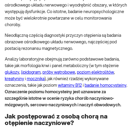
ośrodkowego układu nerwowego i wyodrębnić obszary, w których
występują dysfunkcje. Co istotne, badanie neuropsychologiczne
może być wielokrotnie powtarzane w celu monitorowania
choroby.
Nieodłączną częścią diagnostyki przyczyn otępienia są badania
obrazowe ośrodkowego układu nerwowego, najczęściej pod
postacią rezonansu magnetycznego.
Analizy laboratoryjne obejmują zarówno podstawowe badania,
takie jak morfologia krwi i panel metaboliczny (w tym stężenie
glukozy
,
lipidogram
,
próby wątrobowe
,
poziom elektrolitów
,
kreatyniny
i
mocznika
), jak również rzadziej wykonywane
oznaczenia, takie jak poziom
witaminy B12
i
badanie homocysteiny
.
Oznaczenie poziomu homocysteiny jest uznawane za
szczególnie istotne w ocenie ryzyka chorób naczyniowo-
mózgowych, sercowo-naczyniowych i naczyń obwodowych.
Jak postępować z osobą chorą na
otępienie naczyniowe?