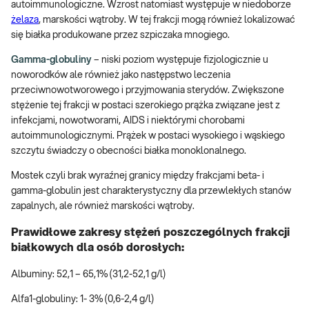
autoimmunologiczne. Wzrost natomiast występuje w niedoborze
żelaza
, marskości wątroby. W tej frakcji mogą również lokalizować
się białka produkowane przez szpiczaka mnogiego.
Gamma-globuliny
– niski poziom występuje fizjologicznie u
noworodków ale również jako następstwo leczenia
przeciwnowotworowego i przyjmowania sterydów. Zwiększone
stężenie tej frakcji w postaci szerokiego prążka związane jest z
infekcjami, nowotworami, AIDS i niektórymi chorobami
autoimmunologicznymi. Prążek w postaci wysokiego i wąskiego
szczytu świadczy o obecności białka monoklonalnego.
Mostek czyli brak wyraźnej granicy między frakcjami beta- i
gamma-globulin jest charakterystyczny dla przewlekłych stanów
zapalnych, ale również marskości wątroby.
Prawidłowe zakresy stężeń poszczególnych frakcji
białkowych dla osób dorosłych:
Albuminy: 52,1 – 65,1% (31,2-52,1 g/l)
Alfa1-globuliny: 1- 3% (0,6-2,4 g/l)