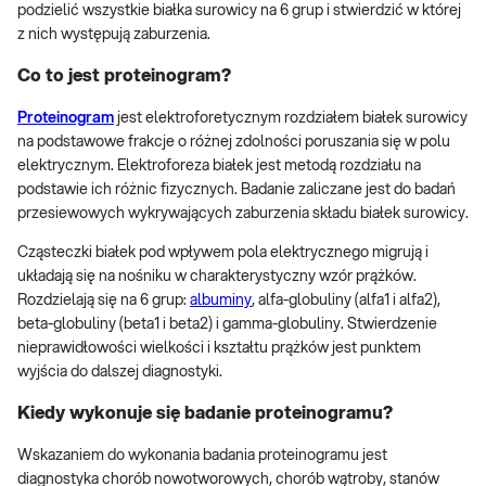
podzielić wszystkie białka surowicy na 6 grup i stwierdzić w której
z nich występują zaburzenia.
Co to jest proteinogram?
Proteinogram
jest elektroforetycznym rozdziałem białek surowicy
na podstawowe frakcje o różnej zdolności poruszania się w polu
elektrycznym. Elektroforeza białek jest metodą rozdziału na
podstawie ich różnic fizycznych. Badanie zaliczane jest do badań
przesiewowych wykrywających zaburzenia składu białek surowicy.
Cząsteczki białek pod wpływem pola elektrycznego migrują i
układają się na nośniku w charakterystyczny wzór prążków.
Rozdzielają się na 6 grup:
albuminy
, alfa-globuliny (alfa1 i alfa2),
beta-globuliny (beta1 i beta2) i gamma-globuliny. Stwierdzenie
nieprawidłowości wielkości i kształtu prążków jest punktem
wyjścia do dalszej diagnostyki.
Kiedy wykonuje się badanie proteinogramu?
Wskazaniem do wykonania badania proteinogramu jest
diagnostyka chorób nowotworowych, chorób wątroby, stanów