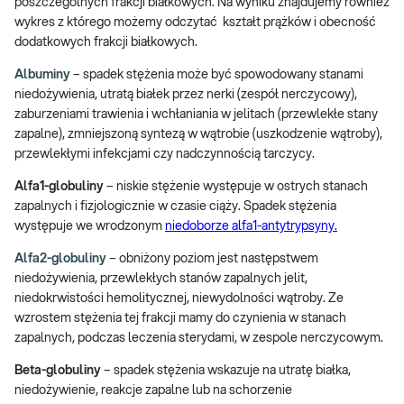
poszczególnych frakcji białkowych. Na wyniku znajdujemy również
wykres z którego możemy odczytać kształt prążków i obecność
dodatkowych frakcji białkowych.
Albuminy
– spadek stężenia może być spowodowany stanami
niedożywienia, utratą białek przez nerki (zespół nerczycowy),
zaburzeniami trawienia i wchłaniania w jelitach (przewlekłe stany
zapalne), zmniejszoną syntezą w wątrobie (uszkodzenie wątroby),
przewlekłymi infekcjami czy nadczynnością tarczycy.
Alfa1-globuliny
– niskie stężenie występuje w ostrych stanach
zapalnych i fizjologicznie w czasie ciąży. Spadek stężenia
występuje we wrodzonym
niedoborze alfa1-antytrypsyny.
Alfa2-globuliny
– obniżony poziom jest następstwem
niedożywienia, przewlekłych stanów zapalnych jelit,
niedokrwistości hemolitycznej, niewydolności wątroby. Ze
wzrostem stężenia tej frakcji mamy do czynienia w stanach
zapalnych, podczas leczenia sterydami, w zespole nerczycowym.
Beta-globuliny
– spadek stężenia wskazuje na utratę białka,
niedożywienie, reakcje zapalne lub na schorzenie