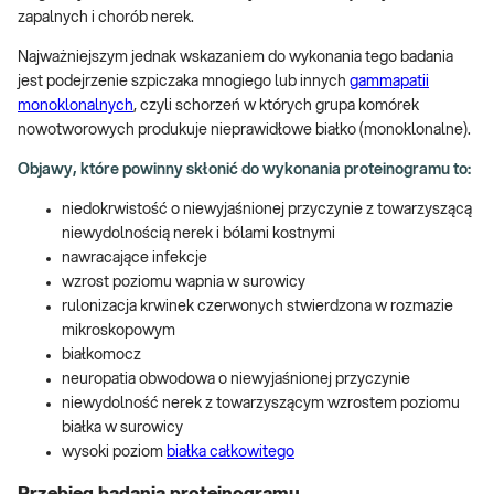
zapalnych i chorób nerek.
Najważniejszym jednak wskazaniem do wykonania tego badania
jest podejrzenie szpiczaka mnogiego lub innych
gammapatii
monoklonalnych
, czyli schorzeń w których grupa komórek
nowotworowych produkuje nieprawidłowe białko (monoklonalne).
Objawy, które powinny skłonić do wykonania proteinogramu to:
niedokrwistość o niewyjaśnionej przyczynie z towarzyszącą
niewydolnością nerek i bólami kostnymi
nawracające infekcje
wzrost poziomu wapnia w surowicy
rulonizacja krwinek czerwonych stwierdzona w rozmazie
mikroskopowym
białkomocz
neuropatia obwodowa o niewyjaśnionej przyczynie
niewydolność nerek z towarzyszącym wzrostem poziomu
białka w surowicy
wysoki poziom
białka całkowitego
Przebieg badania proteinogramu