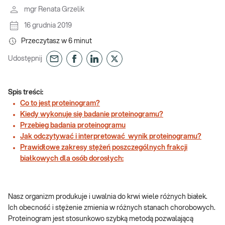
mgr Renata Grzelik
16 grudnia 2019
Przeczytasz w
6
minut
Udostępnij
Spis treści:
Co to jest proteinogram?
Kiedy wykonuje się badanie proteinogramu?
Przebieg badania proteinogramu
Jak odczytywać i interpretować wynik proteinogramu?
Prawidłowe zakresy stężeń poszczególnych frakcji
białkowych dla osób dorosłych:
Nasz organizm produkuje i uwalnia do krwi wiele różnych białek.
Ich obecność i stężenie zmienia w różnych stanach chorobowych.
Proteinogram jest stosunkowo szybką metodą pozwalającą