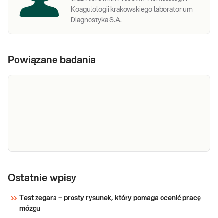
Koagulologii krakowskiego laboratorium
Diagnostyka S.A.
Powiązane badania
Proteinogram
Proteinogram,
elektroforetyczna analiza
Ostatnie wpisy
białek surowicy krwi.
Test zegara – prosty rysunek, który pomaga ocenić pracę
mózgu
Sprawdź