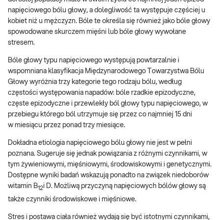
napięciowego bólu głowy, a dolegliwość ta występuje częściej u
kobiet niż u mężczyzn. Bóle te określa się również jako bóle głowy
spowodowane skurczem mięśni lub bóle głowy wywołane
stresem.
Bóle głowy typu napięciowego występują powtarzalnie i
wspomniana klasyfikacja Międzynarodowego Towarzystwa Bólu
Głowy wyróżnia trzy kategorie tego rodzaju bólu, według
częstości występowania napadów: bóle rzadkie epizodyczne,
częste epizodyczne i przewlekły ból głowy typu napięciowego, w
przebiegu którego ból utrzymuje się przez co najmniej 15 dni
w miesiącu przez ponad trzy miesiące.
Dokładna etiologia napięciowego bólu głowy nie jest w pełni
poznana. Sugeruje się jednak powiązania z różnymi czynnikami, w
tym żywieniowymi, mięśniowymi, środowiskowymi i genetycznymi.
Dostępne wyniki badań wskazują ponadto na związek niedoborów
witamin B
i D. Możliwą przyczyną napięciowych bólów głowy są
12
także czynniki środowiskowe i mięśniowe.
Stres i postawa ciała również wydają się być istotnymi czynnikami,