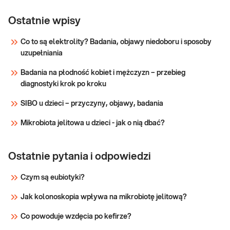
Estradiol
Diagnostyka hormonalna zaburzeń cyklu
miesiączkowego, nieprawidłowych krwawień
Ostatnie wpisy
miesięcznych i zaburzeń dojrzewania
płciowego; monitorowanie owulacji naturalnej i
Co to są elektrolity? Badania, objawy niedoboru i sposoby
indukowanej w technologii wspomaganego
uzupełniania
Sprawdź
rozrodu.
Badania na płodność kobiet i mężczyzn – przebieg
diagnostyki krok po kroku
SIBO u dzieci – przyczyny, objawy, badania
Mikrobiota jelitowa u dzieci - jak o nią dbać?
Ostatnie pytania i odpowiedzi
Czym są eubiotyki?
Jak kolonoskopia wpływa na mikrobiotę jelitową?
Co powoduje wzdęcia po kefirze?