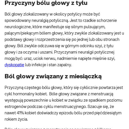
Przyczyny bólu głowy z tyłu
Ból głowy zlokalizowany w okolicy potylicy może być
spowodowany neuralgią potyliczną. Jest to rzadkie schorzenie
neurologiczne, które manifestuje się silnym pulsującym,
palącym/piekącym bólem głowy, który zwykle zlokalizowany jest u
podstawy głowy i rozprzestrzenia się po jednej lub obu stronach
głowy. Ból zwykle odczuwa się w górnym odcinku szyi, z tyłu
głowy i za oczyma i uszami. Przyczynami neuralgii potylicznej
mogą być: uraz, ucisk nerwu, nadmiernie napięte mięśnie szyi,
dyskopatie
lub infekcje i stan zapalny.
Ból głowy związany z miesiączką
Przyczyną częstego bólu głowy, który się cyklicznie powtarza jest
cykl hormonalny kobiet. Bóle głowy związane z menstruacją
występują powszechnie u kobiet w związku ze spadkiem poziomu
estrogenów podczas cyklu menstruacyjnego. Szacuje się, że
nawet 41% kobiet doświadczy epizodu bólu przed pięćdziesiątym
rokiem życia.