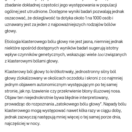
zbadanie dokładnej częstości jego występowania w populacji
ogólnej jest utrudnione. Dostępne wyniki badań pozwalają jednak
oszacować, że dolegliwość ta dotyka około 1 na 1000 osób i
uznawany jest za jeden z najpoważniejszych rodzajów bólów
głowy.
Etiologia klasterowego bólu głowy nie jest jasna, niemniej jednak
niektóre spośród dostępnych wyników badań sugerują istotny
wpływ czynników genetycznych, wskazując wiele
loci
związanych
z klasterowymi bólami głowy.
Klasterowy ból głowy to krótkotrwały, jednostronny silny ból
głowy zlokalizowany w okolicach oczodołu i skroni z co najmniej
jednym objawem autonomicznym występującym po tej samej
stronie, jak np. łzawienie czy przekrwienie błony śluzowej nosa.
Objaw ten niejednokrotnie bywa błędnie interpretowany,
prowadząc do rozpoznania „zatokowego bólu głowy”. Napady bólu
klasterowego mogą występować nawet kilka razy w ciągu doby,
jednak zazwyczaj następują mniej więcej o tej samej porze dnia,
najczęściej w nocy.