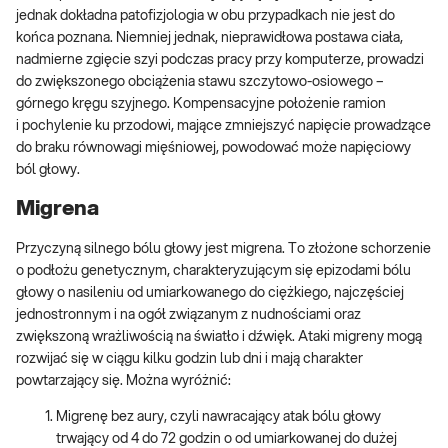
jednak dokładna patofizjologia w obu przypadkach nie jest do
końca poznana. Niemniej jednak, nieprawidłowa postawa ciała,
nadmierne zgięcie szyi podczas pracy przy komputerze, prowadzi
do zwiększonego obciążenia stawu szczytowo-osiowego –
górnego kręgu szyjnego. Kompensacyjne położenie ramion
i pochylenie ku przodowi, mające zmniejszyć napięcie prowadzące
do braku równowagi mięśniowej, powodować może napięciowy
ból głowy.
Migrena
Przyczyną silnego bólu głowy jest migrena. To złożone schorzenie
o podłożu genetycznym, charakteryzującym się epizodami bólu
głowy o nasileniu od umiarkowanego do ciężkiego, najczęściej
jednostronnym i na ogół związanym z nudnościami oraz
zwiększoną wrażliwością na światło i dźwięk. Ataki migreny mogą
rozwijać się w ciągu kilku godzin lub dni i mają charakter
powtarzający się. Można wyróżnić:
Migrenę bez aury, czyli nawracający atak bólu głowy
trwający od 4 do 72 godzin o od umiarkowanej do dużej