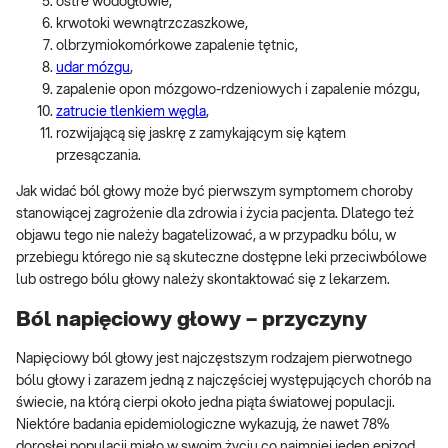
ostre wodogłowie,
krwotoki wewnątrzczaszkowe,
olbrzymiokomórkowe zapalenie tętnic,
udar mózgu
,
zapalenie opon mózgowo-rdzeniowych i zapalenie mózgu,
zatrucie tlenkiem węgla
,
rozwijającą się jaskrę z zamykającym się kątem
przesączania.
Jak widać ból głowy może być pierwszym symptomem choroby
stanowiącej zagrożenie dla zdrowia i życia pacjenta. Dlatego też
objawu tego nie należy bagatelizować, a w przypadku bólu, w
przebiegu którego nie są skuteczne dostępne leki przeciwbólowe
lub ostrego bólu głowy należy skontaktować się z lekarzem.
Ból napięciowy głowy – przyczyny
Napięciowy ból głowy jest najczęstszym rodzajem pierwotnego
bólu głowy i zarazem jedną z najczęściej występujących chorób na
świecie, na którą cierpi około jedna piąta światowej populacji.
Niektóre badania epidemiologiczne wykazują, że nawet 78%
dorosłej populacji miało w swoim życiu co najmniej jeden epizod