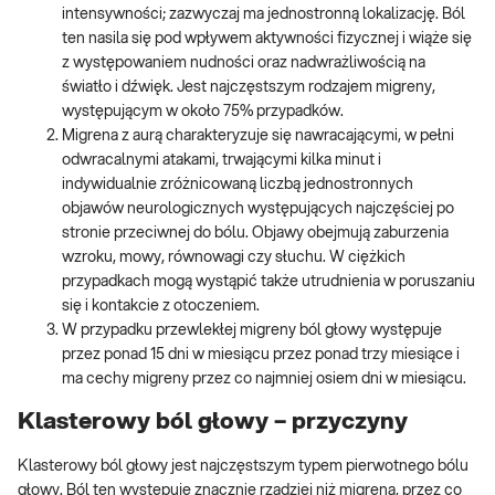
intensywności; zazwyczaj ma jednostronną lokalizację. Ból
ten nasila się pod wpływem aktywności fizycznej i wiąże się
z występowaniem nudności oraz nadwrażliwością na
światło i dźwięk. Jest najczęstszym rodzajem migreny,
występującym w około 75% przypadków.
Migrena z aurą charakteryzuje się nawracającymi, w pełni
odwracalnymi atakami, trwającymi kilka minut i
indywidualnie zróżnicowaną liczbą jednostronnych
objawów neurologicznych występujących najczęściej po
stronie przeciwnej do bólu. Objawy obejmują zaburzenia
wzroku, mowy, równowagi czy słuchu. W ciężkich
przypadkach mogą wystąpić także utrudnienia w poruszaniu
się i kontakcie z otoczeniem.
W przypadku przewlekłej migreny ból głowy występuje
przez ponad 15 dni w miesiącu przez ponad trzy miesiące i
ma cechy migreny przez co najmniej osiem dni w miesiącu.
Klasterowy ból głowy – przyczyny
Klasterowy ból głowy jest najczęstszym typem pierwotnego bólu
głowy. Ból ten występuje znacznie rzadziej niż migrena, przez co