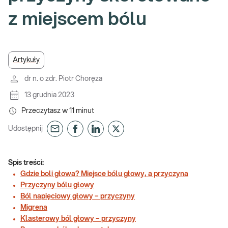
z miejscem bólu
Artykuły
dr n. o zdr. Piotr Choręza
13 grudnia 2023
Przeczytasz w
11
minut
Udostępnij
Spis treści:
Gdzie boli głowa? Miejsce bólu głowy, a przyczyna
Przyczyny bólu głowy
Ból napięciowy głowy – przyczyny
Migrena
Klasterowy ból głowy – przyczyny