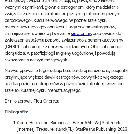
Bóle głowy związane z menstruacją są powiązane z kilkoma
ważnymi czynnikami, głównie estrogenem, który ma działanie
związane z układami serotoninergicznym i glutaminergicznym
ośrodkowego układu nerwowego. W późnej fazie cyklu
menstruacyjnego, gdy obniżeniu ulega poziom estrogenów,
zmniejsza się również wytwarzanie
serotoniny
, co prowadzi do
zwiększenia stężenia peptydu związanego z genem kalcytoniny
(CGRP) i substancji P z nerwów trójdzielnych. Obie substancje
biorą udział w patofizjologii migreny uogólnionej i powodują
rozszerzenie naczyń mózgowych.
Na występowanie tego rodzaju bólu bardziej narażone są pacjentki
przyjmujące większe dawki estrogenów, co wynika z większego
spadku poziomu estrogenów w późnej fazie lutealnej i wczesnej
fazie folikularnej cyklu menstruacyjnego.
Dr n. o zdrowiu Piotr Choręza
Bibliografia
:
Acute Headache. Baraness L, Baker AM. [W:] StatPearls
[Internet]. Treasure Island (FL): StatPearls Publishing, 2023