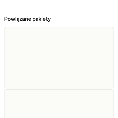
Powiązane pakiety
e-Pakiet
nowotwory u
Proponowany pakiet ocenia genetyczne
kobiet,
predyspozycje kobiet do rozwoju choroby
podstawowy
nowotworowej. Najczęstsze nowotwory