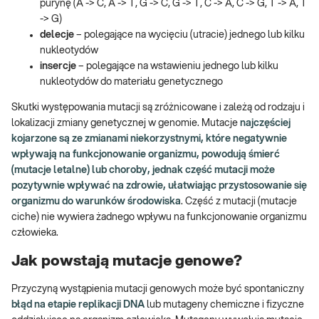
purynę (A -> C, A -> T, G -> C, G -> T, C -> A, C -> G, T -> A, T
-> G)
delecje
– polegające na wycięciu (utracie) jednego lub kilku
nukleotydów
insercje
– polegające na wstawieniu jednego lub kilku
nukleotydów do materiału genetycznego
Skutki występowania mutacji są zróżnicowane i zależą od rodzaju i
lokalizacji zmiany genetycznej w genomie. Mutacje
najczęściej
kojarzone są ze zmianami niekorzystnymi, które negatywnie
wpływają na funkcjonowanie organizmu, powodują śmierć
(mutacje letalne) lub choroby, jednak część mutacji może
pozytywnie wpływać na zdrowie, ułatwiając przystosowanie się
organizmu do warunków środowiska
. Część z mutacji (mutacje
ciche) nie wywiera żadnego wpływu na funkcjonowanie organizmu
człowieka.
Jak powstają mutacje genowe?
Przyczyną wystąpienia mutacji genowych może być spontaniczny
błąd na etapie replikacji DNA
lub mutageny chemiczne i fizyczne