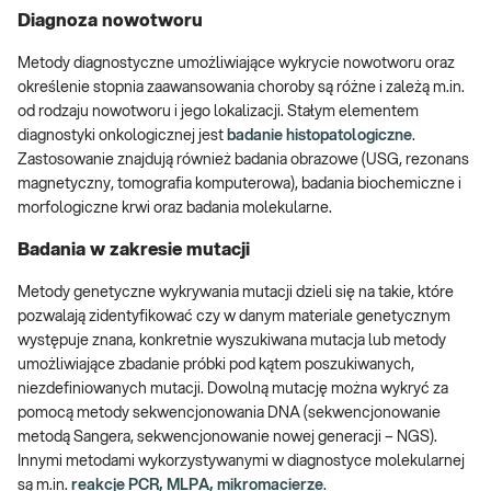
Diagnoza nowotworu
Metody diagnostyczne umożliwiające wykrycie nowotworu oraz
określenie stopnia zaawansowania choroby są różne i zależą m.in.
od rodzaju nowotworu i jego lokalizacji. Stałym elementem
diagnostyki onkologicznej jest
badanie histopatologiczne
.
Zastosowanie znajdują również badania obrazowe (USG, rezonans
magnetyczny, tomografia komputerowa), badania biochemiczne i
morfologiczne krwi oraz badania molekularne.
Badania w zakresie mutacji
Metody genetyczne wykrywania mutacji dzieli się na takie, które
pozwalają zidentyfikować czy w danym materiale genetycznym
występuje znana, konkretnie wyszukiwana mutacja lub metody
umożliwiające zbadanie próbki pod kątem poszukiwanych,
niezdefiniowanych mutacji. Dowolną mutację można wykryć za
pomocą metody sekwencjonowania DNA (sekwencjonowanie
metodą Sangera, sekwencjonowanie nowej generacji – NGS).
Innymi metodami wykorzystywanymi w diagnostyce molekularnej
są m.in.
reakcje PCR, MLPA, mikromacierze
.