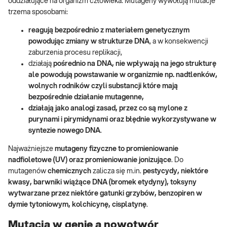
oddziałujące na organizm człowieka. Mutageny wywołują mutacje
trzema sposobami:
reagują bezpośrednio z materiałem genetycznym
powodując zmiany w strukturze DNA
, a w konsekwencji
zaburzenia procesu replikacji,
działają
pośrednio na DNA, nie wpływają na jego strukturę
ale powodują powstawanie w organizmie np. nadtlenków,
wolnych rodników czyli substancji które mają
bezpośrednie działanie mutagenne,
działają jako analogi zasad, przez co są mylone z
purynami i pirymidynami oraz błędnie wykorzystywane w
syntezie nowego DNA
.
Najważniejsze
mutageny fizyczne to promieniowanie
nadfioletowe (UV) oraz promieniowanie jonizujące
. Do
mutagenów
chemicznych
zalicza się m.in.
pestycydy, niektóre
kwasy, barwniki wiążące DNA (bromek etydyny), toksyny
wytwarzane przez niektóre gatunki grzybów, benzopiren w
dymie tytoniowym, kolchicynę, cisplatynę
.
Mutacja w genie a nowotwór