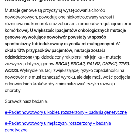
Mutacje genowe są przyczyną występowania chorób
nowotworowych, powodują one niekontrolowany wzrost i
różnicowanie komórek oraz zaburzenia procesów regulacji śmierci
komórkowej.
U większości pacjentów onkologicznych mutacje
genowe wywołujące nowotwór powstały w sposób
spontaniczny lub indukowany czynnikami mutagennymi
. W
około 10% przypadków pacjentów, mutacja została
odziedziczona
(np. dziedziczny rak piersi, rak jajnika – mutacje
zazwyczaj dotyczą genów
BRCA1, BRCA2, PALB2, CHEK2, TP53,
NOD2
). Wykrycie mutacji zwiększającej ryzyko zapadalności na
nowotwór nie musi oznaczać wyroku, ale daje możliwość podjęcia
odpowiednich kroków aby zminimalizować ryzyko rozwoju
choroby.
Sprawdź nasz badania:
e-Pakiet nowotwory u kobiet, rozszerzony – badania genetyczne
e-Pakiet nowotwory u mężczyzn, rozszerzony – badania
genetyczne