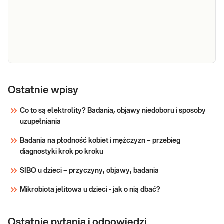
- badania
dotykające kobiety w Polsce to: rak płuca, rak
genetyczne
piersi, rak jelita grubego, rak trzonu macicy,
rak jajnika. Pakiet obejmuje analizę najw
Sprawdź
e-Pakiet
nowotwory u
Ostatnie wpisy
Proponowany pakiet obejmuje analizę
mężczyzn,
najważniejszych i najczęściej występujących
Co to są elektrolity? Badania, objawy niedoboru i sposoby
podstawowy
u mężczyzn dziedzicznych mutacji
uzupełniania
- badania
charakterystycznych dla polskiej populacji,
genetyczne
których nosicielstwo koreluje ze
Badania na płodność kobiet i mężczyzn – przebieg
zwiększonym ryzykiem zachorowania na
diagnostyki krok po kroku
Sprawdź
wskazane typy nowotworó
SIBO u dzieci – przyczyny, objawy, badania
Mikrobiota jelitowa u dzieci - jak o nią dbać?
Ostatnie pytania i odpowiedzi