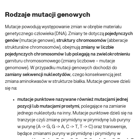
Rodzaje mutacji genowych
Mutacje powodują występowanie zmian w obrębie materiału
genetycznego człowieka (DNA). Zmiany te dotyczą
pojedynczych
genów
(mutacje genowe),
struktury chromosomów
(abberacje
strukturalne chromosomów), obejmują
zmiany w liczbie
pojedynczych chromosomów lub polegają na zwielokrotnieniu
garnituru chromosomowego (zmiany liczbowe – mutacje
genomowe). W przypadku mutacji genowych dochodzi do
zamiany sekwencji nukleotydów
, czego konsekwencją jest
zmiana aminokwasów w strukturze białka. Mutacje genowe dzieli
się na:
mutacje punktowe nazywane również mutacjami jednej
pozycji lub mutacjami prostymi
, polegające na zamianie
jednego nukleotydu na inny. Mutacje punktowe dzieli się na
tranzycje czyli zmianę pirymidyny w pirymidynę lub puryny
w purynę (A -> G, G -> A, C -> T, T -> C) oraz transwersje,
będące zmianami puryny w pirymidynę i pirymidyny w