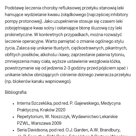
Podstawę leczenia choroby refluksowej przełyku stanowią leki
hamujące wydzielanie kwasu żołądkowego (najczęściej inhibitory
pompy protonowej). Jako uzupełnienie stosuje się czasem leki
zobojętniające kwas solny i osłaniające błonę śluzową czy leki
prokinetyczne. W konkretnych przypadkach, można rozważyć
leczenie operacyjne. Warto pamiętać o zmianie ogólnego stylu
życia. Zaleca się unikanie tłustych, ciężkostrawnych, pikantnych,
obfitych posiłków, alkoholu i kawy, zaprzestanie palenia tytoniu,
zmniejszenia masy ciała, wyższe ustawienie wezgłowia łóżka,
powstrzymanie się od jedzenia 2-3 godziny przed pójściem spać i
unikanie leków obniżających ciśnienie dolnego zwieracza przełyku
(np. blokerów kanału wapniowego).
Bibliografia:
Interna Szczeklika, pod red. P. Gajewskiego, Medycyna
Praktyczna, Kraków 2020
Repetytorium, W. Noszczyk, Wydawnictwo Lekarskie
PZWL, Warszawa 2009
Seria Davidsona, pod red. O.J. Garden, A.W. Brandbury,