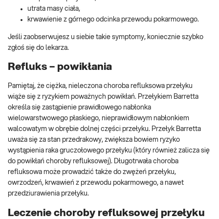
utrata masy ciała,
krwawienie z górnego odcinka przewodu pokarmowego.
Jeśli zaobserwujesz u siebie takie symptomy, koniecznie szybko
zgłoś się do lekarza.
Refluks – powikłania
Pamiętaj, że ciężka, nieleczona choroba refluksowa przełyku
wiąże się z ryzykiem poważnych powikłań. Przełykiem Barretta
określa się zastąpienie prawidłowego nabłonka
wielowarstwowego płaskiego, nieprawidłowym nabłonkiem
walcowatym w obrębie dolnej części przełyku. Przełyk Barretta
uważa się za stan przedrakowy, zwiększa bowiem ryzyko
wystąpienia raka gruczołowego przełyku (który również zalicza się
do powikłań choroby refluksowej). Długotrwała choroba
refluksowa może prowadzić także do zwężeń przełyku,
owrzodzeń, krwawień z przewodu pokarmowego, a nawet
przedziurawienia przełyku.
Leczenie choroby refluksowej przełyku