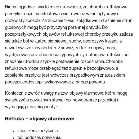
Niemniej jednak, warto mieć na uwadze, że choroba refluksowa
przełyku może manifestować się również w mniej typowy i
oczywisty sposób. Zarzucanie treści żołądkowej i drażnienie strun
głosowych mogą być przyczyną porannej chrypki. Do
pozaprzełykowych objawów refluksowej choroby przełyku zalicza
się także ból w klatce piersiowej, suchy, uporczywy kaszel, a
nawet świszczący oddech. Zauważ, że takie objawy mogą
występować bez obecności typowych symptomów refluksu, co
znacznie utrudnia szybkie postawienie rozpoznania. Choroba
refluksowa może przebiegać też zupełnie bezobjawowo, a
zapalenie przełyku jest wówczas przypadkowym znaleziskiem
podczas endoskopii wykonywanej z innego powodu.
Koniecznie zwróć uwagę na tzw. objawy alarmowe, które mogą
świadczyć o poważnym stanie (np. nowotworze przełyku) i
wymagają pilnej diagnostyki.
Refluks – objawy alarmowe:
zaburzenia połykania,
ból podczas połykania,