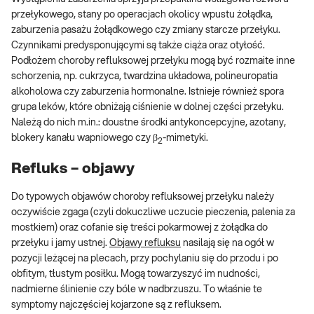
przełykowego, stany po operacjach okolicy wpustu żołądka,
zaburzenia pasażu żołądkowego czy zmiany starcze przełyku.
Czynnikami predysponującymi są także ciąża oraz otyłość.
Podłożem choroby refluksowej przełyku mogą być rozmaite inne
schorzenia, np. cukrzyca, twardzina układowa, polineuropatia
alkoholowa czy zaburzenia hormonalne. Istnieje również spora
grupa leków, które obniżają ciśnienie w dolnej części przełyku.
Należą do nich m.in.: doustne środki antykoncepcyjne, azotany,
blokery kanału wapniowego czy β
-mimetyki.
2
Refluks – objawy
Do typowych objawów choroby refluksowej przełyku należy
oczywiście zgaga (czyli dokuczliwe uczucie pieczenia, palenia za
mostkiem) oraz cofanie się treści pokarmowej z żołądka do
przełyku i jamy ustnej.
Objawy refluksu
nasilają się na ogół w
pozycji leżącej na plecach, przy pochylaniu się do przodu i po
obfitym, tłustym posiłku. Mogą towarzyszyć im nudności,
nadmierne ślinienie czy bóle w nadbrzuszu. To właśnie te
symptomy najczęściej kojarzone są z refluksem.