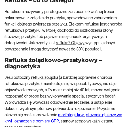
Refluks – co to takiego?
Refluksem nazywamy patologiczne zarzucanie kwaśnej treści
pokarmowej z żołądka do przełyku, spowodowane zaburzeniem
funkcji dolnego zwieracza przełyku. Efektem refluksu jest
choroba
refluksowa
przełyku, w której dochodzi do uszkodzenia błony
śluzowej przełyku lub pojawienia się charakterystycznych
dolegliwości. Jak częsty jest
refluks? Objawy
występują dosyć
powszechnie i mogą dotyczyć nawet do 30% populacji.
Refluks żołądkowo-przełykowy –
diagnostyka
Jeśli potoczny
refluks żołądka
(a bardziej poprawnie choroba
refluksowa przełyku) manifestuje się w sposób typowy, nie daje
objawów alarmowych, a Ty masz mniej niż 40 lat, można wstępnie
rozpoznać chorobę bez wykonywania specjalistycznych badań.
Wprowadza się wówczas odpowiednie leczenie, a ustąpienie
dokuczliwych symptomów potwierdza rozpoznanie. Przydatne
okazać się może sprawdzenie
morfologii krwi
,
stężenia glukozy we
krwi
i
oznaczenie pomiaru CRP,
stanowiącego wskaźnik stanu