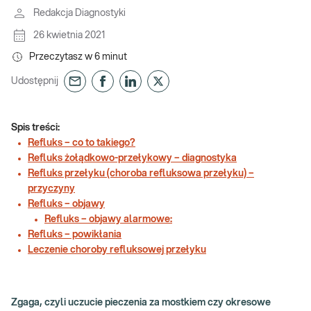
Redakcja Diagnostyki
26 kwietnia 2021
Przeczytasz w
6
minut
Udostępnij
Spis treści:
Refluks – co to takiego?
Refluks żołądkowo-przełykowy – diagnostyka
Refluks przełyku (choroba refluksowa przełyku) –
przyczyny
Refluks – objawy
Refluks – objawy alarmowe:
Refluks – powikłania
Leczenie choroby refluksowej przełyku
Zgaga, czyli uczucie pieczenia za mostkiem czy okresowe