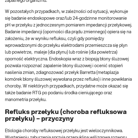
zapalnego organizmu.
W pozostałych przypadkach, w zależności od sytuacji, wykonuje
się badanie endoskopowe oraz/lub 24-godzinne monitorowanie
pH w przełyku z jednoczesnym pomiarem impedancji przełykowej.
Badanie impedancji (oporności dla prądu zmiennego) opiera się na
założeniu, że w wyniku refluksu, czyli gdy pomiędzy
wprowadzonymi do przełyku elektrodami przemieszcza się płyn
lub powietrze, maleje (dla płynu) lub rośnie (dla powietrza)
oporność elektryczna. Endoskopia wraz z biopsją błony śluzowej
pozwala rozpoznać zapalenie błony śluzowej i ocenić stopień
nasilenia zmian, zdiagnozować przełyk Barretta (metaplazja
komórek błony śluzowej wywołana przez refluks) i inne powikłania
choroby. W niektórych przypadkach, przydatne może okazać się
także badanie RTG po podaniu środka cieniującego oraz
manometria przełyku.
Refluks przełyku (choroba refluksowa
przełyku) – przyczyny
Etiologia choroby refluksowej przełyku jest wieloczynnikowa.
Wystąpieniu zaburzenia sprzyja przepuklina wślizgowa rozworu