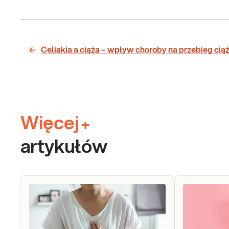
Celiakia a ciąża – wpływ choroby na przebieg cią
Więcej
+
artykułów