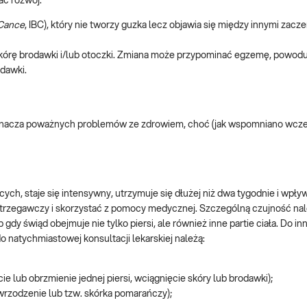
ać rozwój:
 Cance
, IBC), który nie tworzy guzka lecz objawia się między innymi zacz
 skórę brodawki i/lub otoczki. Zmiana może przypominać egzemę, powod
odawki.
 oznacza poważnych problemów ze zdrowiem, choć (jak wspomniano wcze
ch, staje się intensywny, utrzymuje się dłużej niż dwa tygodnie i wpły
strzegawczy i skorzystać z pomocy medycznej. Szczególną czujność na
dy świąd obejmuje nie tylko piersi, ale również inne partie ciała. Do in
 natychmiastowej konsultacji lekarskiej należą:
cie lub obrzmienie jednej piersi, wciągnięcie skóry lub brodawki);
owrzodzenie lub tzw. skórka pomarańczy);