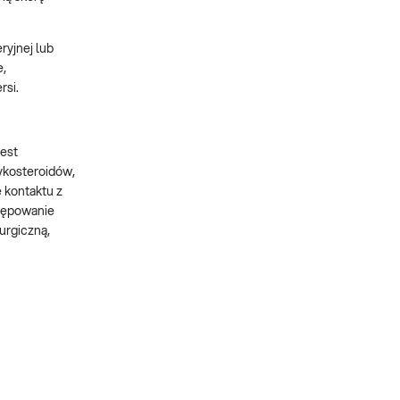
ryjnej lub
e,
rsi.
jest
ykosteroidów,
 kontaktu z
stępowanie
urgiczną,