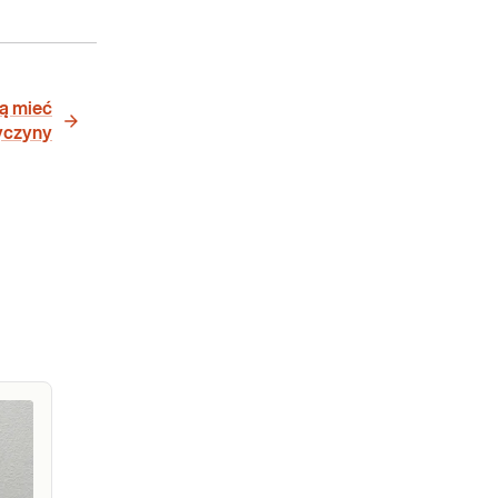
ą mieć
yczyny