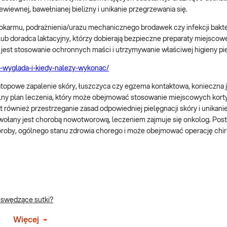
iewnej, bawełnianej bielizny i unikanie przegrzewania się.
pokarmu, podrażnienia/urazu mechanicznego brodawek czy infekcji bakte
lub doradca laktacyjny, którzy dobierają bezpieczne preparaty miejscow
 jest stosowanie ochronnych maści i utrzymywanie właściwej higieny pie
jak-wyglada-i-kiedy-nalezy-wykonac/
 atopowe zapalenie skóry, łuszczyca czy egzema kontaktowa, konieczna 
ualny plan leczenia, który może obejmować stosowanie miejscowych kort
również przestrzeganie zasad odpowiedniej pielęgnacji skóry i unikanie
ywołany jest chorobą nowotworową, leczeniem zajmuje się onkolog. Po
oroby, ogólnego stanu zdrowia chorego i może obejmować operację chir
 swędzące sutki?
Więcej