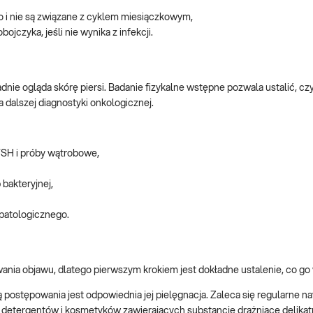
ugo i nie są związane z cyklem miesiączkowym,
czyka, jeśli nie wynika z infekcji.
ładnie ogląda skórę piersi. Badanie fizykalne wstępne pozwala ustalić, c
 dalszej diagnostyki onkologicznej.
TSH i próby wątrobowe,
 bakteryjnej,
opatologicznego.
nia objawu, dlatego pierwszym krokiem jest dokładne ustalenie, co go
postępowania jest odpowiednia jej pielęgnacja. Zaleca się regularne na
detergentów i kosmetyków zawierających substancje drażniące delikat