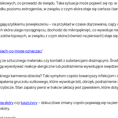
owiskowych, co prowadzi do świądu. Taka sytuacja może pojawić się np. w
ku poziomu estrogenów, w związku z czym skóra staje się cieńsza i bar
legają szybkiemu powiększeniu – na przykład w czasie dojrzewania, ciąży 
h skóra ulega rozciągnięciu, dochodzi do mikropęknięć, co wywołuje n
zołów łojowych, w związku z czym skóra (również na piersiach) staje si
ersiach-co-moga-oznaczac/
e sztucznego materiału czy kontakt z substancjami drażniącymi. Środk
gą wywoływać reakcje alergiczne lub podrażnienia wywołujące swędzeni
lnego karmienia dziecka? Taki symptom często towarzyszy infekcjom i
palenia gruczołu sutkowego, które wywołuje ból, obrzęk, podrażnienie s
ybicze. Stan zapalny piersi w trakcie laktacji jest zjawiskiem, które do
ia skóry
czy
łuszczycy
– dokuczliwe zmiany często pojawiają się na pier
skóry.