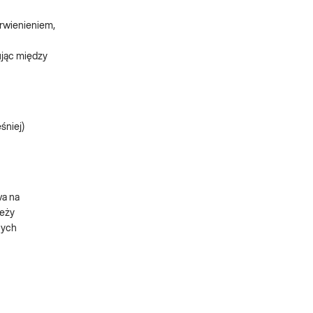
erwienieniem,
ując między
śniej)
wa na
leży
nych