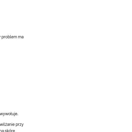
zy problem ma
 wywołuje.
wilżanie przy
ną skórę