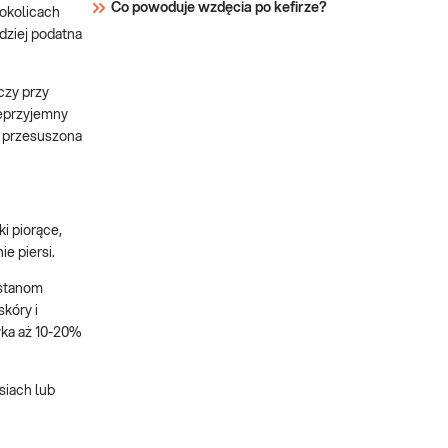
Co powoduje wzdęcia po kefirze?
 okolicach
dziej podatna
czy przy
ieprzyjemny
ę przesuszona
i piorące,
e piersi.
 stanom
kóry i
tyka aż 10-20%
siach lub