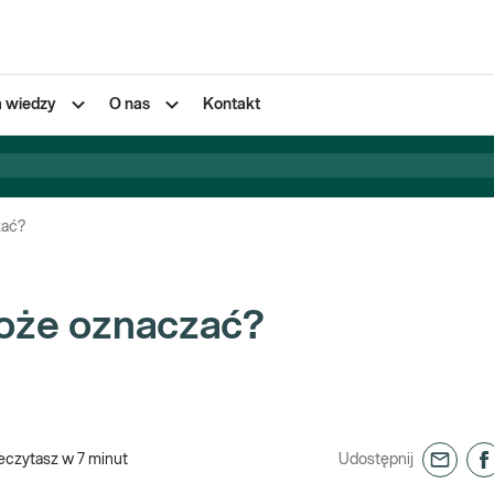
a wiedzy
O nas
Kontakt
zać?
może oznaczać?
eczytasz w
7
minut
Udostępnij