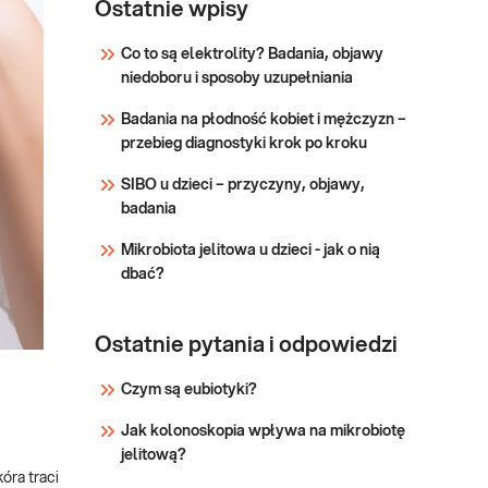
hormonalny
Ostatnie wpisy
Dedykowany dla: Kobiet,
uzupełniający
Mężczyzn w każdym
Co to są elektrolity? Badania, objawy
- kortyzol,
wieku Wskazany: → Jako
niedoboru i sposoby uzupełniania
insulina,
uzupełnienie e-Pakietu
witamina D
hormonalnego dla kobiet i
Badania na płodność kobiet i mężczyzn –
e-Pakietu hormonalnego
przebieg diagnostyki krok po kroku
Sprawdź
dla mężczyzn.
SIBO u dzieci – przyczyny, objawy,
badania
Mikrobiota jelitowa u dzieci - jak o nią
dbać?
Ostatnie pytania i odpowiedzi
Czym są eubiotyki?
Jak kolonoskopia wpływa na mikrobiotę
jelitową?
óra traci