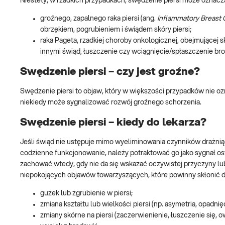
Niestety, w rzadkich przypadkach, swędzenie piersi może oznacz
groźnego, zapalnego raka piersi (ang.
Inflammatory Breast
obrzękiem, pogrubieniem i świądem skóry piersi;
raka Pageta, rzadkiej choroby onkologicznej, obejmującej
innymi świąd, łuszczenie czy wciągnięcie/spłaszczenie br
Swędzenie piersi – czy jest groźne?
Swędzenie piersi to objaw, który w większości przypadków nie
niekiedy może sygnalizować rozwój groźnego schorzenia.
Swędzenie piersi – kiedy do lekarza?
Jeśli świąd nie ustępuje mimo wyeliminowania czynników drażniący
codzienne funkcjonowanie, należy potraktować go jako sygnał o
zachować wtedy, gdy nie da się wskazać oczywistej przyczyny lub g
niepokojących objawów towarzyszących, które powinny skłonić do
guzek lub zgrubienie w piersi;
zmiana kształtu lub wielkości piersi (np. asymetria, opadnię
zmiany skórne na piersi (zaczerwienienie, łuszczenie się, 