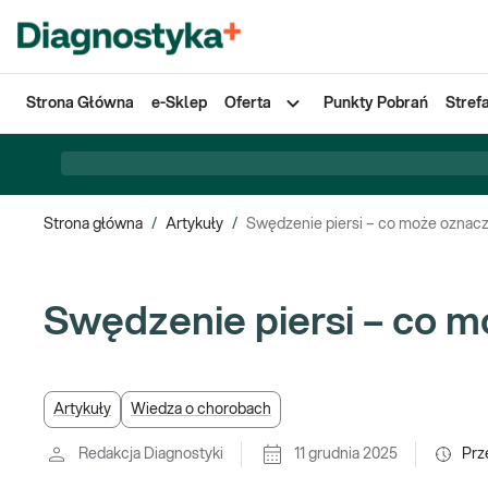
Strona Główna
e-Sklep
Oferta
Punkty Pobrań
Stref
Strona główna
/
Artykuły
/
Swędzenie piersi – co może oznac
Swędzenie piersi – co 
Artykuły
Wiedza o chorobach
Redakcja Diagnostyki
11 grudnia 2025
Prz