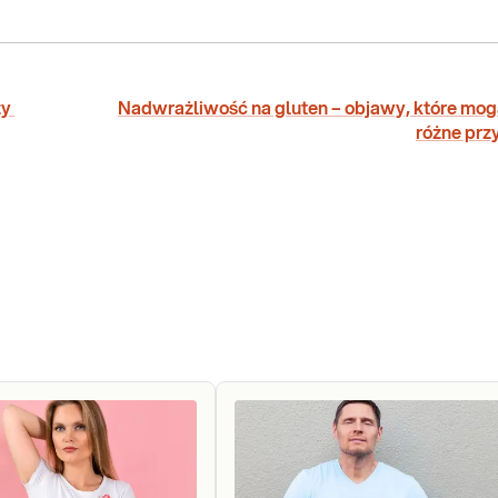
ży
Nadwrażliwość na gluten – objawy, które mog
różne prz