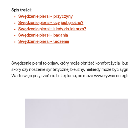
Spis treści:
Swędzenie piersi – przyczyny
Swędzenie piersi – czy jest groźne?
Swędzenie piersi – kiedy do lekarza?
Swędzenie piersi – badania
Swędzenie piersi – leczenie
Swędzenie piersi to objaw, który może obniżać komfort życia i bu
skóry czy noszenie syntetycznej bielizny, niekiedy może być s
Warto więc przyjrzeć się bliżej temu, co może wywoływać dolegliwo