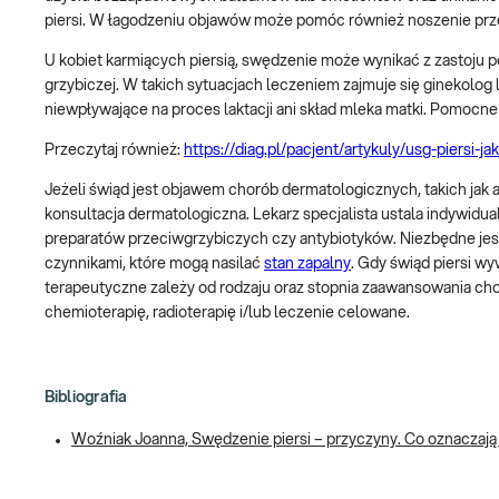
piersi. W łagodzeniu objawów może pomóc również noszenie przew
U kobiet karmiących piersią, swędzenie może wynikać z zastoju 
grzybiczej. W takich sytuacjach leczeniem zajmuje się ginekolog 
niewpływające na proces laktacji ani skład mleka matki. Pomocne
Przeczytaj również:
https://diag.pl/pacjent/artykuly/usg-piersi-
Jeżeli świąd jest objawem chorób dermatologicznych, takich jak
konsultacja dermatologiczna. Lekarz specjalista ustala indywid
preparatów przeciwgrzybiczych czy antybiotyków. Niezbędne jest 
czynnikami, które mogą nasilać
stan zapalny
. Gdy świąd piersi w
terapeutyczne zależy od rodzaju oraz stopnia zaawansowania ch
chemioterapię, radioterapię i/lub leczenie celowane.
Bibliografia
Woźniak Joanna, Swędzenie piersi – przyczyny. Co oznaczają