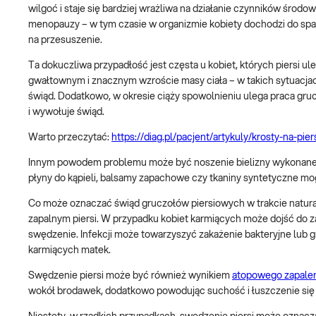
wilgoć i staje się bardziej wrażliwa na działanie czynników środ
menopauzy – w tym czasie w organizmie kobiety dochodzi do spad
na przesuszenie.
Ta dokuczliwa przypadłość jest częsta u kobiet, których piersi u
gwałtownym i znacznym wzroście masy ciała – w takich sytuacjac
świąd. Dodatkowo, w okresie ciąży spowolnieniu ulega praca gruc
i wywołuje świąd.
Warto przeczytać:
https://diag.pl/pacjent/artykuly/krosty-na-pi
Innym powodem problemu może być noszenie bielizny wykonanej z
płyny do kąpieli, balsamy zapachowe czy tkaniny syntetyczne mo
Co może oznaczać świąd gruczołów piersiowych w trakcie natura
zapalnym piersi. W przypadku kobiet karmiących może dojść do za
swędzenie. Infekcji może towarzyszyć zakażenie bakteryjne lub grz
karmiących matek.
Swędzenie piersi może być również wynikiem
atopowego zapalen
wokół brodawek, dodatkowo powodując suchość i łuszczenie się 