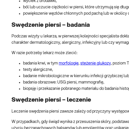
wyciek z brodawki,
ból lub uczucie ciężkości w piersi, które utrzymują się dł
powiększenie węzłów chłonnych pod pachą lub w okolicy oboj
Swędzenie piersi – badania
Podczas wizyty u lekarza, w pierwszej kolejności specjalista dok
charakter dermatologiczny, alergiczny, infekcyjny lub czy wymaga
W razie potrzeby lekarz może zlecić:
badania krwi, w tym
morfologię
,
stężenie glukozy
, poziom 
testy alergiczne,
badanie mikrobiologiczne w kierunku infekcji grzybiczej lub
badania obrazowe: USG piersi, mammografię,
biopsję i przekazanie pobranego materiału do badania hist
Swędzenie piersi – leczenie
Leczenie swędzenia piersi zawsze zależy od przyczyny występowa
W przypadkach, gdy świąd wynika z przesuszenia skóry, podstawą 
użyciu bezzapachowych balsamów lub emolientów oraz unikanie 