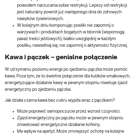
powodem narzucania sobie restrykcji. Lepszy od restrykcji
jest naturalny powrót już następnego dnia do zdrowych
nawyków żywieniowych.
W kolejnym dniu komponując posiłki nie zapomnij o
warzywach i produktach bogatych w błonnik (wspomogą
pasaż treści jelitowych), białko uwzględnij w każdym
posiłku, nawadniaj się, nie zapomnij o aktywności fizycznej.
Kawa i pączek – genialne połączenie
W utrzymaniu poziomu energii po zjedzeniu pączka może pomóc
kawa. Poza tym, że to świetne połączenie dla kubków smakowych,
energetyzujące działanie kawy w pewnym stopniu niweluje zjazd
energetyczny po zjedzeniu pączka.
Jak działa czarna kawa bez cukru wypita wraz z pączkiem?
Może poprawić samopoczucie przez wzrost czujności.
Zjazd energetyczny po pączku może w pewnym stopniu
zniwelować energetyczne działanie kofeiny.
Ma wpływ na apetyt. Może zmniejszyć ochotę na kolejne