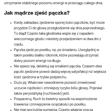
utrzymanie stabilnego poziomu energii w przeciągu całego dnia.
Jak mądrze zjeść pączka?
Kiedy zakładasz zjedzenie sporej ilości pączków, być może
przyjdzie Ci do głowy przegłodzenie się dnia poprzedniego.
To błąd! Często taka głodówka wiąże się z napadem
wieczornego głodu i niestety przejedzeniem w dwa dni z
rzędu.
Pączka zjedz po posiłku, np. po śniadaniu. Uwzględnij w
takim posiłku białko i błonnik, które pozwalają utrzymać
dobry poziom energii na długo.
Nie spiesz się, delektuj się smakiem pączka. Czasem dwa
pączki zjedzone powoli dadzą więcej satysfakcji niż większa
ilość zjedzona w trybie pośpiechu.
Dużo pij. Właściwe nawodnienie pozwoli zniwelować
uczucie ciężkości i zmniejszy ryzyko bólu głowy. Poprawi
także perystaltykę (ruchliwość) jelit.
Pospaceruj. Ruch to świetny sposób na wspomożenie
trawienia i zmniejszenie ociężałości po posiłku.
Nie miej wyrzutów sumienia. Często właśnie ona są