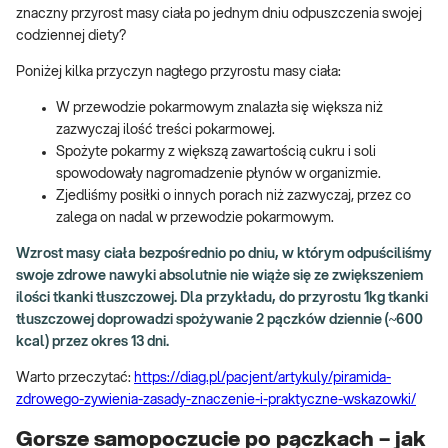
znaczny przyrost masy ciała po jednym dniu odpuszczenia swojej
codziennej diety?
Poniżej kilka przyczyn nagłego przyrostu masy ciała:
W przewodzie pokarmowym znalazła się większa niż
zazwyczaj ilość treści pokarmowej.
Spożyte pokarmy z większą zawartością cukru i soli
spowodowały nagromadzenie płynów w organizmie.
Zjedliśmy posiłki o innych porach niż zazwyczaj, przez co
zalega on nadal w przewodzie pokarmowym.
Wzrost masy ciała bezpośrednio po dniu, w którym odpuściliśmy
swoje zdrowe nawyki absolutnie nie wiąże się ze zwiększeniem
ilości tkanki tłuszczowej. Dla przykładu, do przyrostu 1kg tkanki
tłuszczowej doprowadzi spożywanie 2 pączków dziennie (~600
kcal) przez okres 13 dni.
Warto przeczytać:
https://diag.pl/pacjent/artykuly/piramida-
zdrowego-zywienia-zasady-znaczenie-i-praktyczne-wskazowki/
Gorsze samopoczucie po pączkach – jak