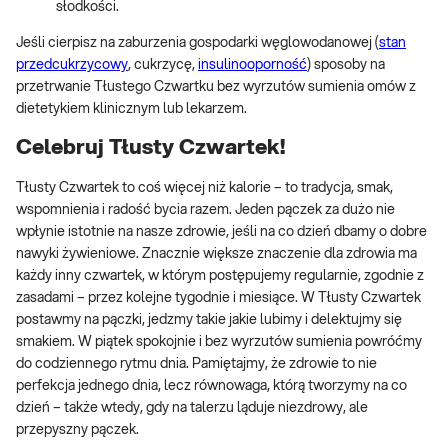
słodkości.
Jeśli cierpisz na zaburzenia gospodarki węglowodanowej (
stan
przedcukrzycowy
, cukrzycę,
insulinooporność
) sposoby na
przetrwanie Tłustego Czwartku bez wyrzutów sumienia omów z
dietetykiem klinicznym lub lekarzem.
Celebruj Tłusty Czwartek!
Tłusty Czwartek to coś więcej niż kalorie – to tradycja, smak,
wspomnienia i radość bycia razem. Jeden pączek za dużo nie
wpłynie istotnie na nasze zdrowie, jeśli na co dzień dbamy o dobre
nawyki żywieniowe. Znacznie większe znaczenie dla zdrowia ma
każdy inny czwartek, w którym postępujemy regularnie, zgodnie z
zasadami – przez kolejne tygodnie i miesiące. W Tłusty Czwartek
postawmy na pączki, jedzmy takie jakie lubimy i delektujmy się
smakiem. W piątek spokojnie i bez wyrzutów sumienia powróćmy
do codziennego rytmu dnia. Pamiętajmy, że zdrowie to nie
perfekcja jednego dnia, lecz równowaga, którą tworzymy na co
dzień – także wtedy, gdy na talerzu ląduje niezdrowy, ale
przepyszny pączek.