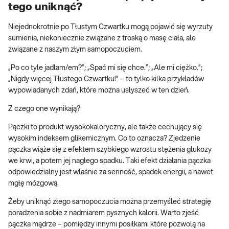
tego uniknąć?
Niejednokrotnie po Tłustym Czwartku mogą pojawić się wyrzuty
sumienia, niekoniecznie związane z troską o masę ciała, ale
związane z naszym złym samopoczuciem.
„Po co tyle jadłam/em?”; „Spać mi się chce.”; „Ale mi ciężko.”;
„Nigdy więcej Tłustego Czwartku!” – to tylko kilka przykładów
wypowiadanych zdań, które można usłyszeć w ten dzień.
Z czego one wynikają?
Pączki to produkt wysokokaloryczny, ale także cechujący się
wysokim indeksem glikemicznym. Co to oznacza? Zjedzenie
pączka wiąże się z efektem szybkiego wzrostu stężenia glukozy
we krwi, a potem jej nagłego spadku. Taki efekt działania pączka
odpowiedzialny jest właśnie za senność, spadek energii, a nawet
mgłę mózgową.
Żeby uniknąć złego samopoczucia można przemyśleć strategię
poradzenia sobie z nadmiarem pysznych kalorii. Warto zjeść
pączka mądrze – pomiędzy innymi posiłkami które pozwolą na