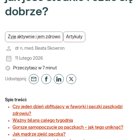
dobrze?
Żyję aktywnie i jem zdrowo
Artykuły
dr n. med. Beata Skowron
11 lutego 2026
Przeczytasz w
7
minut
Udostępnij
Spis treści:
Czy jeden dzień obfitujący w faworki i pączki zaszkodzi
zdrowiu?
Ważny bilans całego tygodnia
Gorsze samopoczucie po pączkach – jak tego uniknąć?
Jak mądrze zjeść pączka?