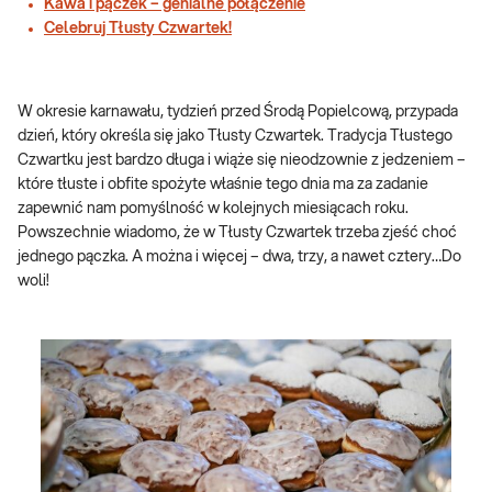
Kawa i pączek – genialne połączenie
Celebruj Tłusty Czwartek!
W okresie karnawału, tydzień przed Środą Popielcową, przypada
dzień, który określa się jako Tłusty Czwartek. Tradycja Tłustego
Czwartku jest bardzo długa i wiąże się nieodzownie z jedzeniem –
które tłuste i obfite spożyte właśnie tego dnia ma za zadanie
zapewnić nam pomyślność w kolejnych miesiącach roku.
Powszechnie wiadomo, że w Tłusty Czwartek trzeba zjeść choć
jednego pączka. A można i więcej – dwa, trzy, a nawet cztery…Do
woli!