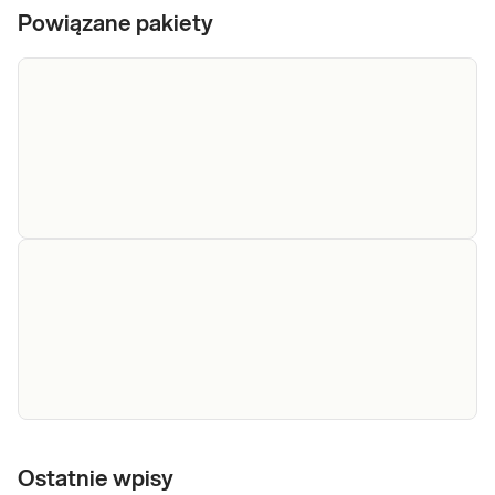
Powiązane pakiety
e-Pakiet badania
Dedykowany dla: Kobiet, Mężczyzn,
na
Dzieci Uwaga! Jeżeli kupujesz badanie
dla dziecka, zrealizuj je w punkcie
insulinooporność
przyjaznym dzieciom –
sprawdź PUNKTY PRZYJAZNE
Sprawdź
DZIECIOM. Wskazany: → do diagnostyki
zaburzeń gospodarki węglowodanowej
m.in. insulinooporno
e-Pakiet ryzyko
Dedykowany dla: Kobiet, Mężczyzn
cukrzycy/
Ostatnie wpisy
Wskazany: → W przypadku