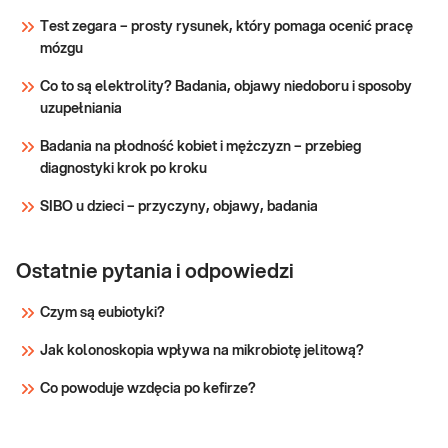
występowania objawów wskazujących
insulinooporność
Test zegara – prosty rysunek, który pomaga ocenić pracę
na zaburzenia gospodarki
mózgu
węglowodanowej, np. częste oddawanie
Sprawdź
dużej ilości moczu, nadmierny apetyt,
Co to są elektrolity? Badania, objawy niedoboru i sposoby
przybieranie na wadze lub utrata masy
uzupełniania
ciała, trudności w
Badania na płodność kobiet i mężczyzn – przebieg
diagnostyki krok po kroku
SIBO u dzieci – przyczyny, objawy, badania
Ostatnie pytania i odpowiedzi
Czym są eubiotyki?
Jak kolonoskopia wpływa na mikrobiotę jelitową?
Co powoduje wzdęcia po kefirze?