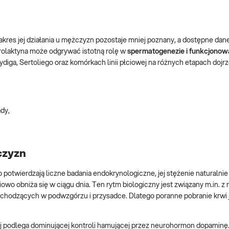
 zakres jej działania u mężczyzn pozostaje mniej poznany, a dostępne da
rolaktyna może odgrywać istotną rolę w
spermatogenezie
i funkcjonow
ydiga, Sertoliego oraz komórkach linii płciowej na różnych etapach dojr
dy,
czyzn
o potwierdzają liczne badania endokrynologiczne, jej stężenie naturalnie
wo obniża się w ciągu dnia. Ten rytm biologiczny jest związany m.in. z 
odzących w podwzgórzu i przysadce. Dlatego poranne pobranie krwi 
j podlega dominującej kontroli hamującej przez neurohormon dopaminę