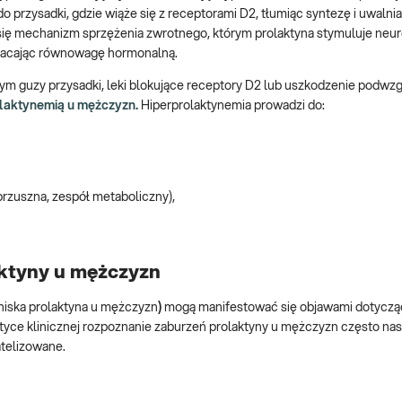
 przysadki, gdzie wiąże się z receptorami D2, tłumiąc syntezę i uwalni
 się mechanizm sprzężenia zwrotnego, którym prolaktyna stymuluje neu
wracając równowagę hormonalną.
 tym guzy przysadki, leki blokujące receptory D2 lub uszkodzenie podwzg
olaktynemią u mężczyzn.
Hiperprolaktynemia prowadzi do:
brzuszna, zespół metaboliczny),
aktyny u mężczyzn
niska prolaktyna u mężczyzn
)
mogą manifestować się objawami dotycz
tyce klinicznej rozpoznanie zaburzeń prolaktyny u mężczyzn często na
atelizowane.