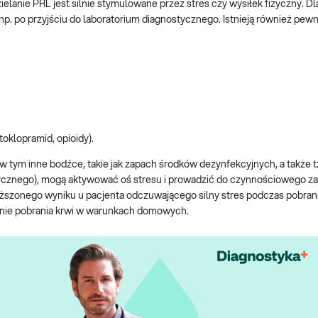
ielanie PRL jest silnie stymulowane przez stres czy wysiłek fizyczny. Dl
 po przyjściu do laboratorium diagnostycznego. Istnieją również pewn
oklopramid, opioidy).
w tym inne bodźce, takie jak zapach środków dezynfekcyjnych, a także t
dycznego), mogą aktywować oś stresu i prowadzić do czynnościowego z
yższonego wyniku u pacjenta odczuwającego silny stres podczas pobra
żenie pobrania krwi w warunkach domowych.