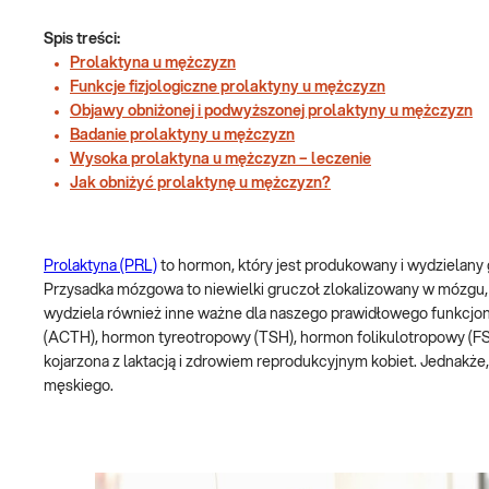
Spis treści:
Prolaktyna u mężczyzn
Funkcje fizjologiczne prolaktyny u mężczyzn
Objawy obniżonej i podwyższonej prolaktyny u mężczyzn
Badanie prolaktyny u mężczyzn
Wysoka prolaktyna u mężczyzn – leczenie
Jak obniżyć prolaktynę u mężczyzn?
Prolaktyna (PRL)
to hormon, który jest produkowany i wydzielany
Przysadka mózgowa to niewielki gruczoł zlokalizowany w mózgu, 
wydziela również inne ważne dla naszego prawidłowego funkcjo
(ACTH), hormon tyreotropowy (TSH), hormon folikulotropowy (FSH
kojarzona z laktacją i zdrowiem reprodukcyjnym kobiet. Jednakż
męskiego.