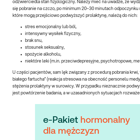
odzwierciedla stan fizjologiczny. Należy mieć na uwadze, że wydz
się pobranie na czczo,
po
minimum 20–30 minutach odpoczynku np.
które mogą przejściowo podwyższyć prolaktynę, należą do nich:
stres emocjonalny lub ból,
intensywny wysiłek fizyczny,
brak snu,
stosunek seksualny,
spożycie alkoholu,
niektóre leki (m.in. przeciwdepresyjne, psychotropowe, met
U części pacjentów, sam lęk związany z procedurą pobrania krwi, 
białego fartucha” (reakcja stresowa na obecność personelu me
stężenia prolaktyny w surowicy. W przypadku nieznacznie podw
jest powtórzenie badania, a w uzasadnionych sytuacjach rozwa