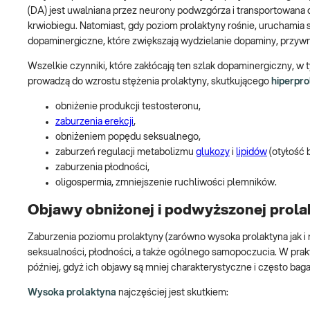
(DA) jest uwalniana przez neurony podwzgórza i transportowana do
krwiobiegu. Natomiast, gdy poziom prolaktyny rośnie, uruchamia
dopaminergiczne, które zwiększają wydzielanie dopaminy, przy
Wszelkie czynniki, które zakłócają ten szlak dopaminergiczny, w
prowadzą do wzrostu stężenia prolaktyny, skutkującego
hiperpr
obniżenie produkcji testosteronu,
zaburzenia erekcji
,
obniżeniem popędu seksualnego,
zaburzeń regulacji metabolizmu
glukozy
i
lipidów
(otyłość 
zaburzenia płodności,
oligospermia, zmniejszenie ruchliwości plemników.
Objawy obniżonej i podwyższonej prol
Zaburzenia poziomu prolaktyny (zarówno
wysoka prolaktyna jak i
seksualności, płodności, a także ogólnego samopoczucia. W prak
później, gdyż ich objawy są mniej charakterystyczne i często bag
Wysoka prolaktyna
najczęściej jest skutkiem: