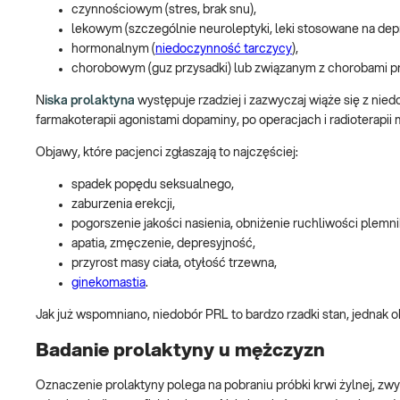
czynnościowym (stres, brak snu),
lekowym (szczególnie neuroleptyki, leki stosowane na dep
hormonalnym (
niedoczynność tarczycy
),
chorobowym (guz przysadki) lub związanym z chorobami p
N
iska prolaktyna
występuje rzadziej i zazwyczaj wiąże się z ni
farmakoterapii agonistami dopaminy, po operacjach i radioterapi
Objawy, które pacjenci zgłaszają to najczęściej:
spadek popędu seksualnego,
zaburzenia erekcji,
pogorszenie jakości nasienia, obniżenie ruchliwości plemn
apatia, zmęczenie, depresyjność,
przyrost masy ciała, otyłość trzewna,
ginekomastia
.
Jak już wspomniano, niedobór PRL to bardzo rzadki stan, jednak
Badanie prolaktyny u mężczyzn
Oznaczenie prolaktyny polega na pobraniu próbki krwi żylnej, zwyk