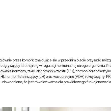
 głównie przez komórki znajdujące się w przednim płacie przysadki mózg
odgrywający istotną rolę w regulacji hormonalnej całego organizmu. Pr
nowania hormony, takie jak hormon wzrostu (GH), hormon adrenokortyk
), hormon luteinizujący (LH) oraz wazopresynę (ADH) i oksytocynę. PR
e, udowodniono, że jest również ważna dla prawidłowego funkcjonowani