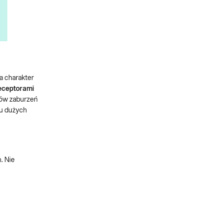
a charakter
receptorami
wów zaburzeń
u dużych
. Nie