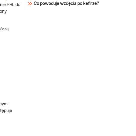
Co powoduje wzdęcia po kefirze?
anie PRL do
rony
órza,
ącymi
stępuje