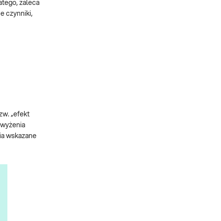
atego, zaleca
e czynniki,
zw. „efekt
awyżenia
nia wskazane