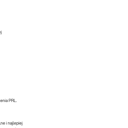
j
żenia PRL.
e i najlepiej