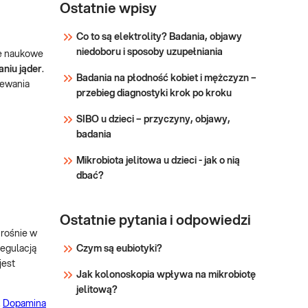
owulacji i miesiączkowania u
Ostatnie wpisy
kobiet. Diagnostyka przyczyn
mlekotoku, spadku libido i
Co to są elektrolity? Badania, objawy
niepłodności u kobiet i
niedoboru i sposoby uzupełniania
Sprawdź
ne naukowe
mężczyzn. Diagnostyka
aniu jąder
.
Badania na płodność kobiet i mężczyzn –
chorób przysadki.
zewania
przebieg diagnostyki krok po kroku
SIBO u dzieci – przyczyny, objawy,
badania
Mikrobiota jelitowa u dzieci - jak o nią
dbać?
Ostatnie pytania i odpowiedzi
 rośnie w
Czym są eubiotyki?
regulacją
jest
Jak kolonoskopia wpływa na mikrobiotę
jelitową?
.
Dopamina