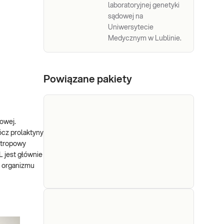
laboratoryjnej genetyki
sądowej na
Uniwersytecie
Medycznym w Lublinie.
Powiązane pakiety
owej.
ócz prolaktyny
otropowy
L jest głównie
a organizmu
e-Pakiet
Dedykowany dla: Mężczyzn
hormonalny
w każdym wieku Wskazany: