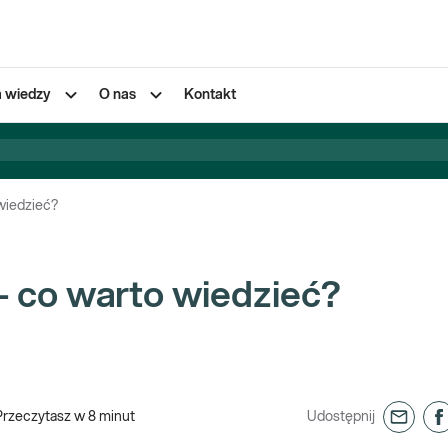
a wiedzy
O nas
Kontakt
wiedzieć?
– co warto wiedzieć?
Przeczytasz w
8
minut
Udostępnij