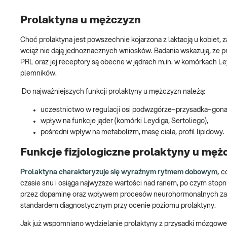
Prolaktyna u mężczyzn
Choć prolaktyna jest powszechnie kojarzona z laktacją u kobiet,
wciąż nie dają jednoznacznych wniosków. Badania wskazują, że p
PRL oraz jej receptory są obecne w jądrach m.in. w komórkach Le
plemników.
Do najważniejszych funkcji prolaktyny u mężczyzn należą:
uczestnictwo w regulacji osi podwzgórze–przysadka–gona
wpływ na funkcje jąder (komórki Leydiga, Sertoliego),
pośredni wpływ na metabolizm, masę ciała, profil lipidowy.
Funkcje fizjologiczne prolaktyny u męż
Prolaktyna charakteryzuje się wyraźnym rytmem dobowym,
c
czasie snu i osiąga najwyższe wartości nad ranem, po czym stopnio
przez dopaminę oraz wpływem procesów neurohormonalnych zach
standardem diagnostycznym przy ocenie poziomu prolaktyny.
Jak już wspomniano wydzielanie prolaktyny z przysadki mózgowe