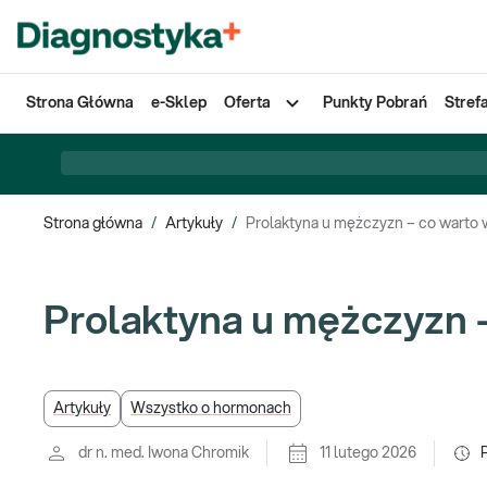
Strona Główna
e-Sklep
Oferta
Punkty Pobrań
Stref
Strona główna
/
Artykuły
/
Prolaktyna u mężczyzn – co warto 
Prolaktyna u mężczyzn 
Artykuły
Wszystko o hormonach
dr n. med. Iwona Chromik
11 lutego 2026