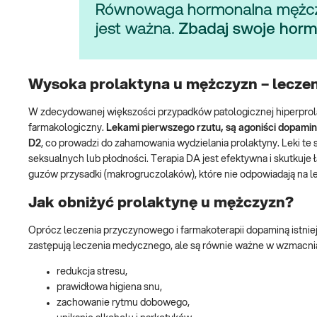
Wysoka prolaktyna u mężczyzn – leczen
W zdecydowanej większości przypadków patologicznej hiperprola
farmakologiczny.
Lekami pierwszego rzutu, są agoniści dopaminy
D2
, co prowadzi do zahamowania wydzielania prolaktyny. Leki te
seksualnych lub płodności. Terapia DA jest efektywna i skutkuj
guzów przysadki (makrogruczolaków), które nie odpowiadają na l
Jak obniżyć prolaktynę u mężczyzn?
Oprócz leczenia przyczynowego i farmakoterapii dopaminą istnie
zastępują leczenia medycznego, ale są równie ważne w wzmacniani
redukcja stresu,
prawidłowa higiena snu,
zachowanie rytmu dobowego,