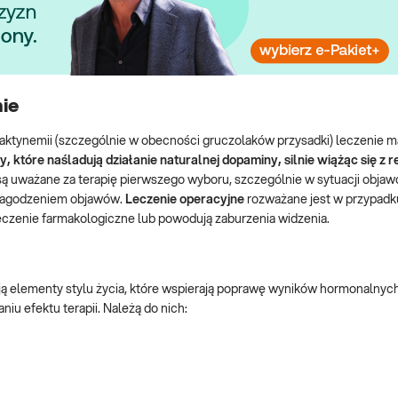
ie
ktynemii (szczególnie w obecności gruczolaków przysadki) leczenie m
, które naśladują działanie naturalnej dopaminy, silnie wiążąc się z 
 są uważane za terapię pierwszego wyboru, szczególnie w sytuacji obja
e łagodzeniem objawów.
Leczenie operacyjne
rozważane jest w przypadk
eczenie farmakologiczne lub powodują zaburzenia widzenia.
ją elementy stylu życia, które wspierają poprawę wyników hormonalnych
u efektu terapii. Należą do nich: