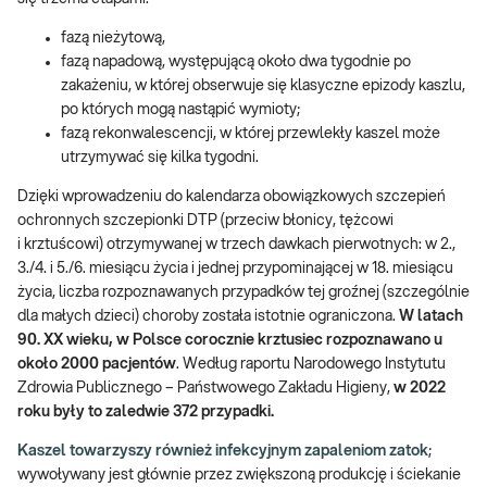
fazą nieżytową,
fazą napadową, występującą około dwa tygodnie po
zakażeniu, w której obserwuje się klasyczne epizody kaszlu,
po których mogą nastąpić wymioty;
fazą rekonwalescencji, w której przewlekły kaszel może
utrzymywać się kilka tygodni.
Dzięki wprowadzeniu do kalendarza obowiązkowych szczepień
ochronnych szczepionki DTP (przeciw błonicy, tężcowi
i krztuścowi) otrzymywanej w trzech dawkach pierwotnych: w 2.,
3./4. i 5./6. miesiącu życia i jednej przypominającej w 18. miesiącu
życia, liczba rozpoznawanych przypadków tej groźnej (szczególnie
dla małych dzieci) choroby została istotnie ograniczona.
W latach
90. XX wieku, w Polsce corocznie krztusiec rozpoznawano u
około 2000 pacjentów
. Według raportu Narodowego Instytutu
Zdrowia Publicznego – Państwowego Zakładu Higieny,
w 2022
roku były to zaledwie 372 przypadki.
Kaszel towarzyszy również infekcyjnym zapaleniom zatok
;
wywoływany jest głównie przez zwiększoną produkcję i ściekanie