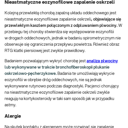
Nieastmatyczne eozynofilowe zapalenie oskrzeli
Kolejną przewlekłą chorobą zapalną układu oddechowego jest
nieastmatyczne eozynofilowe zapalenie oskrzeli
,
objawiające się
przewlekłym kaszlem połączonym z odpluwaniem plwociny.
W
przebiegu tej choroby stwierdza się występowanie eozynofilii
w drogach oddechowych, jednak w badaniu spirometrycznym nie
obserwuje się ograniczenia przepływu powietrza. Również obraz
RTG klatki piersiowej jest zwykle prawidłowy.
Badaniem pozwalającym wykryć chorobę jest
analiza plwociny
lub wykonywane w trakcie bronchofiberoskopii płukanie
oskrzelowo-pęcherzykowe.
Badania te umożliwiają wykrycie
eozynofilii w obrębie dróg oddechowych, nie są jednak
wykonywane rutynowo podczas diagnostyki. Pacjenci chorujący
na nieastmatyczne eozynofilowe zapalenie oskrzeli zwykle
reagują na kortykosteroidy w taki sam sposób jak w przypadku
astmy.
Alergie
Na skutek kontaktu z alergenem może rozwinąć się zapalenie