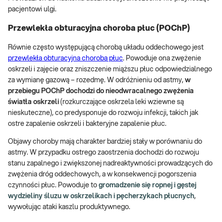
pacjentowi ulgi.
Przewlekła obturacyjna choroba płuc (POChP)
Równie często występującą chorobą układu oddechowego jest
przewlekła obturacyjna choroba płuc
. Powoduje ona zwężenie
oskrzeli i zajęcie oraz zniszczenie miąższu płuc odpowiedzialnego
za wymianę gazową – rozedmę. W odróżnieniu od astmy,
w
przebiegu POChP dochodzi do nieodwracalnego zwężenia
światła oskrzeli
(rozkurczające oskrzela leki wziewne są
nieskuteczne), co predysponuje do rozwoju infekcji, takich jak
ostre zapalenie oskrzeli i bakteryjne zapalenie płuc.
Objawy choroby mają charakter bardziej stały w porównaniu do
astmy. W przypadku ostrego zaostrzenia dochodzi do rozwoju
stanu zapalnego i zwiększonej nadreaktywności prowadzących do
zwężenia dróg oddechowych, a w konsekwencji pogorszenia
czynności płuc. Powoduje to
gromadzenie się ropnej i gęstej
wydzieliny śluzu w oskrzelikach i pęcherzykach płucnych
,
wywołując ataki kaszlu produktywnego.