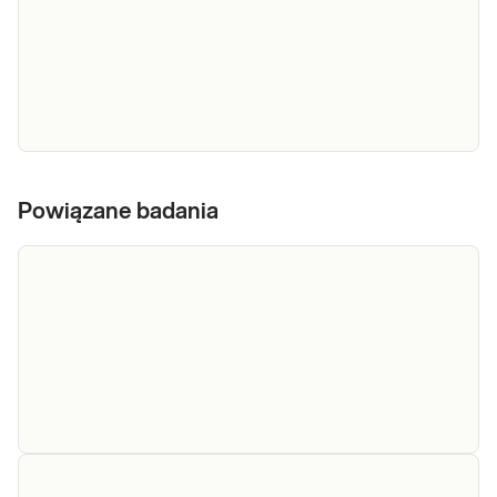
e-Pakiet
Dedykowany dla: Kobiet, Mężczyzn, Dzieci
badania
Powiązane badania
Uwaga! Jeżeli kupujesz badanie dla dziecka,
zrealizuj je w punkcie przyjaznym dzieciom –
kontrolne
sprawdź PUNKTY PRZYJAZNE DZIECIOM.
Wskazany: → W diagnostyce m.in. pogorszenia
Sprawdź
ogólnego stanu zdrowia, nieustępująceg
Krztusiec