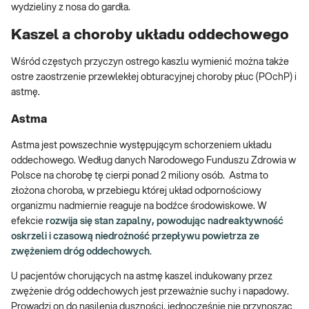
wydzieliny z nosa do gardła.
Kaszel a choroby układu oddechowego
Wśród częstych przyczyn ostrego kaszlu wymienić można także
ostre zaostrzenie przewlekłej obturacyjnej choroby płuc (POchP) i
astmę.
Astma
Astma jest powszechnie występującym schorzeniem układu
oddechowego. Według danych Narodowego Funduszu Zdrowia w
Polsce na chorobę tę cierpi ponad 2 miliony osób. Astma to
złożona choroba, w przebiegu której układ odpornościowy
organizmu nadmiernie reaguje na bodźce środowiskowe. W
efekcie
rozwija się stan zapalny, powodując nadreaktywność
oskrzeli i czasową niedrożność przepływu powietrza ze
zwężeniem dróg oddechowych
.
U pacjentów chorujących na astmę kaszel indukowany przez
zwężenie dróg oddechowych jest przeważnie suchy i napadowy.
Prowadzi on do nasilenia duszności, jednocześnie nie przynosząc