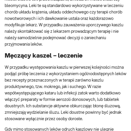
bleomycyna. Leki te są standardowo wykorzystywane w leczeniu
chorób układu krążenia, układu oddechowego czy terapii chorób
nowotworowych i ich dawkowanie ustala oraz każdorazowo
modyfikuje lekarz. W przypadku zauważenia uporczywego kaszlu
należy skontaktować się z lekarzem prowadzącym terapię i nie
należy samodzielnie podejmować decyzji o zaniechaniu
przyjmowania leków.
Męczący kaszel – leczenie
W przypadku występowania kaszlu w pierwszej kolejności można
podjąć próbę leczenia z wykorzystaniem ogólnodostępnych leków
bez recepty przeznaczonych w terapii zarówno kaszlu
produktywnego, tzw. mokrego, jak i suchego. W razie
współwystępującego kataru lub infekcji zatok warto dodatkowo
włączyć preparaty w formie aerozoli donosowych, lub tabletek
doustnych. Ich substancje aktywne obkurczając błonę śluzową,
zmniejszają wydzielanie śluzu. Leki doustne powinny być jednak
stosowane wyłącznie przez osoby dorosłe.
Gdy mimo stosowanych leków odruch kaszlowy nie ulegnie