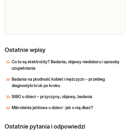
Oznaczenie przeciwciał IgM specyficznych
(Bordetella
dla antygenów Bordetella pertussis w
pertussis)
surowicy krwi żylnej, przydatne w
IgM
diagnostyce krztuśca i określeniu
serokonwersji po szczepieniu.
Sprawdź
Plwocina posiew
Plwocina posiew (bad. bakter.). Badanie
przydatne w diagnostyce chorób
(bad. bakter.)
Ostatnie wpisy
zakaźnych dolnych dróg
oddechowych.
Co to są elektrolity? Badania, objawy niedoboru i sposoby
uzupełniania
Sprawdź
Badania na płodność kobiet i mężczyzn – przebieg
diagnostyki krok po kroku
SIBO u dzieci – przyczyny, objawy, badania
Mikrobiota jelitowa u dzieci - jak o nią dbać?
Ostatnie pytania i odpowiedzi