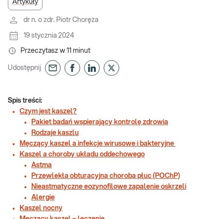
Artykuły
dr n. o zdr. Piotr Choręza
19 stycznia 2024
Przeczytasz w
11
minut
Udostępnij
Spis treści:
Czym jest kaszel?
Pakiet badań wspierający kontrolę zdrowia
Rodzaje kaszlu
Męczący kaszel a infekcje wirusowe i bakteryjne
Kaszel a choroby układu oddechowego
Astma
Przewlekła obturacyjna choroba płuc (POChP)
Nieastmatyczne eozynofilowe zapalenie oskrzeli
Alergie
Kaszel nocny