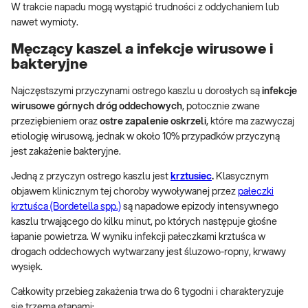
W trakcie napadu mogą wystąpić trudności z oddychaniem lub
nawet wymioty.
Męczący kaszel a infekcje wirusowe i
bakteryjne
Najczęstszymi przyczynami ostrego kaszlu u dorosłych są
infekcje
wirusowe górnych dróg oddechowych
, potocznie zwane
przeziębieniem oraz
ostre zapalenie oskrzeli
, które ma zazwyczaj
etiologię wirusową, jednak w około 10% przypadków przyczyną
jest zakażenie bakteryjne.
Jedną z przyczyn ostrego kaszlu jest
krztusiec
.
Klasycznym
objawem klinicznym tej choroby wywoływanej przez
pałeczki
krztuśca (Bordetella spp.)
są napadowe epizody intensywnego
kaszlu trwającego do kilku minut, po których następuje głośne
łapanie powietrza. W wyniku infekcji pałeczkami krztuśca w
drogach oddechowych wytwarzany jest śluzowo-ropny, krwawy
wysięk.
Całkowity przebieg zakażenia trwa do 6 tygodni i charakteryzuje
się trzema etapami: