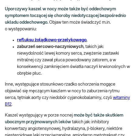
Uporczywy kaszel w nocy może także być oddechowym
symptomem toczącej się choroby niedotyczącej bezpośrednio
układu oddechowego.
Objaw ten może świadczyć m.in.
o występowaniu:
refluksu żołądkowo-przełykowego
,
zaburzeń sercowo-naczyniowych
, takich jak:
niewydolność lewej komory serca, zwężenie zastawki
mitralnej czy zawał płuca powodowany zatorem, a w
konsekwencji zamknięciem światła naczyń krwionośnych w
obrębie płuc.
Inne, występujące stosunkowo rzadko schorzenia mogące
objawiać się męczącym kaszlem w nocy to zaburzenia rytmu
serca, tętniak aorty czy niedobór cyjanokobalaminy, czyli
witaminy
B12
.
Kaszel występujący w porze nocnej
może być także skutkiem
ubocznym przyjmowanych leków
takich jak: inhibitory
konwertazy angiotensynowej, hydralazyna, β-blokery, niektóre
niesteroidowe leki przeciwzapalne, amiodaron metotreksat czy