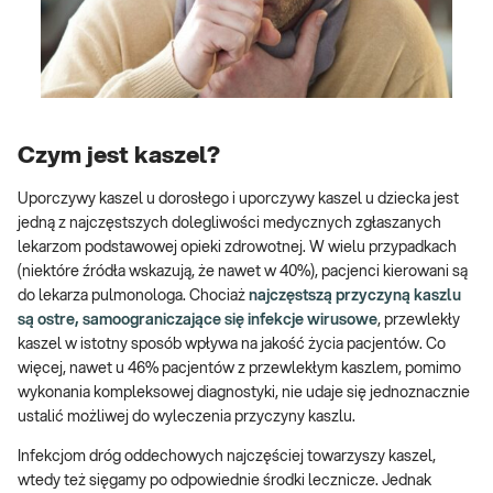
Czym jest kaszel?
Uporczywy kaszel u dorosłego i uporczywy kaszel u dziecka jest
jedną z najczęstszych dolegliwości medycznych zgłaszanych
lekarzom podstawowej opieki zdrowotnej. W wielu przypadkach
(niektóre źródła wskazują, że nawet w 40%), pacjenci kierowani są
do lekarza pulmonologa. Chociaż
najczęstszą przyczyną kaszlu
są ostre, samoograniczające się infekcje wirusowe
, przewlekły
kaszel w istotny sposób wpływa na jakość życia pacjentów. Co
więcej, nawet u 46% pacjentów z przewlekłym kaszlem, pomimo
wykonania kompleksowej diagnostyki, nie udaje się jednoznacznie
ustalić możliwej do wyleczenia przyczyny kaszlu.
Infekcjom dróg oddechowych najczęściej towarzyszy kaszel,
wtedy też sięgamy po odpowiednie środki lecznicze. Jednak