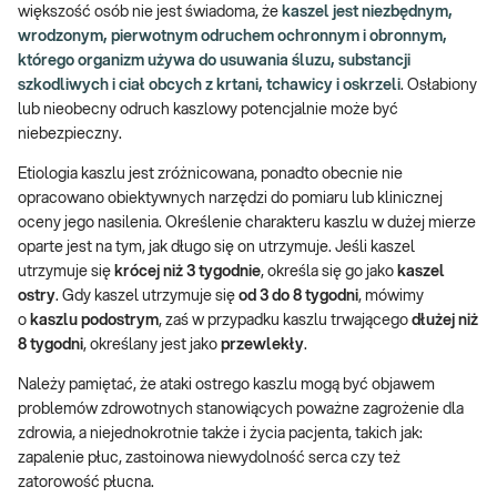
większość osób nie jest świadoma, że
kaszel jest niezbędnym,
wrodzonym, pierwotnym odruchem ochronnym i obronnym,
którego organizm używa do usuwania śluzu, substancji
szkodliwych i ciał obcych z krtani, tchawicy i oskrzeli
. Osłabiony
lub nieobecny odruch kaszlowy potencjalnie może być
niebezpieczny.
Etiologia kaszlu jest zróżnicowana, ponadto obecnie nie
opracowano obiektywnych narzędzi do pomiaru lub klinicznej
oceny jego nasilenia. Określenie charakteru kaszlu w dużej mierze
oparte jest na tym, jak długo się on utrzymuje. Jeśli kaszel
utrzymuje się
krócej niż 3 tygodnie
, określa się go jako
kaszel
ostry
. Gdy kaszel utrzymuje się
od 3 do 8 tygodni
, mówimy
o
kaszlu podostrym
, zaś w przypadku kaszlu trwającego
dłużej niż
8 tygodni
, określany jest jako
przewlekły
.
Należy pamiętać, że ataki ostrego kaszlu mogą być objawem
problemów zdrowotnych stanowiących poważne zagrożenie dla
zdrowia, a niejednokrotnie także i życia pacjenta, takich jak:
zapalenie płuc, zastoinowa niewydolność serca czy też
zatorowość płucna.