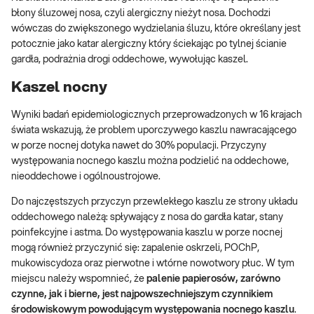
błony śluzowej nosa, czyli alergiczny nieżyt nosa. Dochodzi
wówczas do zwiększonego wydzielania śluzu, które określany jest
potocznie jako katar alergiczny który ściekając po tylnej ścianie
gardła, podrażnia drogi oddechowe, wywołując kaszel.
Kaszel nocny
Wyniki badań epidemiologicznych przeprowadzonych w 16 krajach
świata wskazują, że problem uporczywego kaszlu nawracającego
w porze nocnej dotyka nawet do 30% populacji. Przyczyny
występowania nocnego kaszlu można podzielić na oddechowe,
nieoddechowe i ogólnoustrojowe.
Do najczęstszych przyczyn przewlekłego kaszlu ze strony układu
oddechowego należą: spływający z nosa do gardła katar, stany
poinfekcyjne i astma.
Do występowania kaszlu w porze nocnej
mogą również przyczynić się: zapalenie oskrzeli, POChP,
mukowiscydoza oraz pierwotne i wtórne nowotwory płuc. W tym
miejscu należy wspomnieć, że
palenie papierosów, zarówno
czynne, jak i bierne, jest najpowszechniejszym czynnikiem
środowiskowym powodującym występowania nocnego kaszlu
.