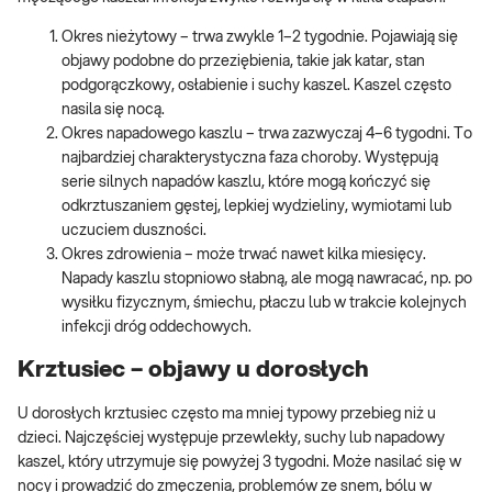
Okres nieżytowy – trwa zwykle 1–2 tygodnie. Pojawiają się
objawy podobne do przeziębienia, takie jak katar, stan
podgorączkowy, osłabienie i suchy kaszel. Kaszel często
nasila się nocą.
Okres napadowego kaszlu – trwa zazwyczaj 4–6 tygodni. To
najbardziej charakterystyczna faza choroby. Występują
serie silnych napadów kaszlu, które mogą kończyć się
odkrztuszaniem gęstej, lepkiej wydzieliny, wymiotami lub
uczuciem duszności.
Okres zdrowienia – może trwać nawet kilka miesięcy.
Napady kaszlu stopniowo słabną, ale mogą nawracać, np. po
wysiłku fizycznym, śmiechu, płaczu lub w trakcie kolejnych
infekcji dróg oddechowych.
Krztusiec – objawy u dorosłych
U dorosłych krztusiec często ma mniej typowy przebieg niż u
dzieci. Najczęściej występuje przewlekły, suchy lub napadowy
kaszel, który utrzymuje się powyżej 3 tygodni. Może nasilać się w
nocy i prowadzić do zmęczenia, problemów ze snem, bólu w