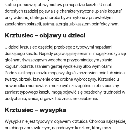
klatce piersiowej lub wymiotów po napadzie kaszlu. U osób
dorosłych rzadziej pojawia się charakterystyczne „pianie koguta”
przy wdechu, dlatego choroba bywa mylona z przewlekłym
zapaleniem oskrzeli, astmą, alergią lub kaszlem poinfekcyjnym.
Krztusiec – objawy u dzieci
U dzieci krztusiec częściej przebiega z typowymi napadami
duszącego kaszlu. Napady pojawiają się seriami i mogą kończyć się
głośnym, świszczącym wdechem przypominającym „pianie
koguta”, odkrztuszaniem gęstej wydzieliny albo wymiotami.
Podczas silnego kaszlu mogą wystąpić zaczerwienienie lub sinica
twarzy, obrzęk, łzawienie oraz drobne wybroczyny. Krztusiec u
noworodka i niemowlaka może być szczególnie niebezpieczny –
zamiast typowego kaszlu mogą pojawić się bezdechy, trudności w
oddychaniu, sinica, drgawki lub znaczne osłabienie.
Krztusiec – wysypka
Wysypka nie jest typowym objawem krztuśca. Choroba najczęściej
przebiega z przewlekłym, napadowym kaszlem, który może