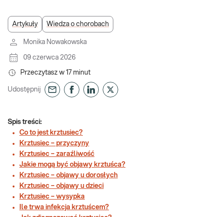
Artykuły
Wiedza o chorobach
Monika Nowakowska
09 czerwca 2026
Przeczytasz w
17
minut
Udostępnij
Spis treści:
Co to jest krztusiec?
Krztusiec – przyczyny
Krztusiec – zaraźliwość
Jakie mogą być objawy krztuśca?
Krztusiec – objawy u dorosłych
Krztusiec – objawy u dzieci
Krztusiec – wysypka
Ile trwa infekcja krztuścem?