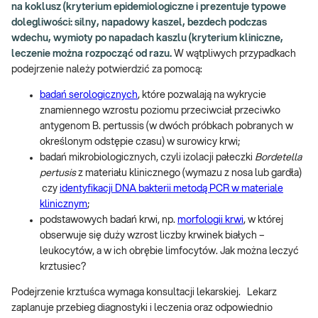
na koklusz (kryterium epidemiologiczne i prezentuje typowe
dolegliwości: silny, napadowy kaszel, bezdech podczas
wdechu, wymioty po napadach kaszlu (kryterium kliniczne,
leczenie można rozpocząć od razu.
W wątpliwych przypadkach
podejrzenie należy potwierdzić za pomocą:
badań serologicznych
, które pozwalają na wykrycie
znamiennego wzrostu poziomu przeciwciał przeciwko
antygenom B. pertussis (w dwóch próbkach pobranych w
określonym odstępie czasu) w surowicy krwi;
badań mikrobiologicznych, czyli izolacji pałeczki
Bordetella
pertusis
z materiału klinicznego (wymazu z nosa lub gardła)
czy
identyfikacji DNA bakterii metodą PCR w materiale
klinicznym
;
podstawowych badań krwi, np.
morfologii krwi
, w której
obserwuje się duży wzrost liczby krwinek białych –
leukocytów, a w ich obrębie limfocytów. Jak można leczyć
krztusiec?
Podejrzenie krztuśca wymaga konsultacji lekarskiej. Lekarz
zaplanuje przebieg diagnostyki i leczenia oraz odpowiednio