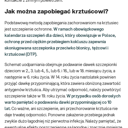
kontakcie z zimnym powietrzem.
Jak można zapobiegać krztuścowi?
Podstawową metodą zapobiegania zachorowaniom na krztusiec
jest szczepienie ochronne.
W ramach obowiązkowego
kalendarza szczepień dla dzieci, który obowiązuje w Polsce,
ochronę przed ciężkim przebiegiem kokluszu zapewnia
skoniugowana szczepionka przeciwko błonicy, tężcowi i
krztuścowi (DTP).
Schemat uodparniania obejmuje podawanie dawek szczepionki
dzieciom w 2., 3. lub 4., 5., lub 6. i 16., lub w 18. miesiącu życia, a
następnie w 6. roku życia. W 14. roku życia nastolatek powinien
przyjąć dawkę przypominającą, która zawiera obniżoną zawartość
antygenów krztuśca. Aby utrzymać odporność, należy powtórzyć
szczepienie także w 19. roku życia.
W przypadku osób dorosłych
warto pamiętać o podawaniu dawki przypominającej co 10
lat.
Co ważne, ani szczepienie, ani przechorowanie krztuśca nie
daje trwałej odporności. Ponowne zakażenie przebiega jednak
zwykle dużo łagodniej niż pierwotna infekcja. Należy pamiętać, że
ewentualne efekty poszczepienne są łagodne i znacznie mniejsze