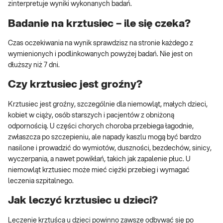
zinterpretuje wyniki wykonanych badań.
Badanie na krztusiec – ile się czeka?
Czas oczekiwania na wynik sprawdzisz na stronie każdego z
wymienionych i podlinkowanych powyżej badań. Nie jest on
dłuższy niż 7 dni.
Czy krztusiec jest groźny?
Krztusiec jest groźny, szczególnie dla niemowląt, małych dzieci,
kobiet w ciąży, osób starszych i pacjentów z obniżoną
odpornością. U części chorych choroba przebiega łagodnie,
zwłaszcza po szczepieniu, ale napady kaszlu mogą być bardzo
nasilone i prowadzić do wymiotów, duszności, bezdechów, sinicy,
wyczerpania, a nawet powikłań, takich jak zapalenie płuc. U
niemowląt krztusiec może mieć ciężki przebieg i wymagać
leczenia szpitalnego.
Jak leczyć krztusiec u dzieci?
Leczenie krztuśca u dzieci powinno zawsze odbywać się po