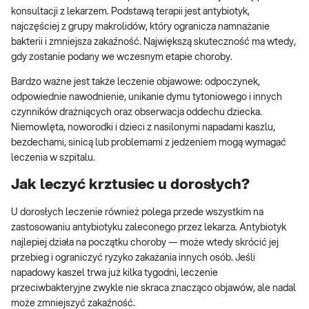
konsultacji z lekarzem. Podstawą terapii jest antybiotyk,
najczęściej z grupy makrolidów, który ogranicza namnażanie
bakterii i zmniejsza zakaźność. Największą skuteczność ma wtedy,
gdy zostanie podany we wczesnym etapie choroby.
Bardzo ważne jest także leczenie objawowe: odpoczynek,
odpowiednie nawodnienie, unikanie dymu tytoniowego i innych
czynników drażniących oraz obserwacja oddechu dziecka.
Niemowlęta, noworodki i dzieci z nasilonymi napadami kaszlu,
bezdechami, sinicą lub problemami z jedzeniem mogą wymagać
leczenia w szpitalu.
Jak leczyć krztusiec u dorosłych?
U dorosłych leczenie również polega przede wszystkim na
zastosowaniu antybiotyku zaleconego przez lekarza. Antybiotyk
najlepiej działa na początku choroby — może wtedy skrócić jej
przebieg i ograniczyć ryzyko zakażania innych osób. Jeśli
napadowy kaszel trwa już kilka tygodni, leczenie
przeciwbakteryjne zwykle nie skraca znacząco objawów, ale nadal
może zmniejszyć zakaźność.