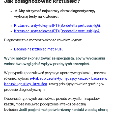
Jak zdiagnozować krztusiec?
📌
Aby otrzymać najszerszy obraz diagnostyczny,
wykonaj
testy na krztusiec:
Krztusiec, anty-toksyna (PT) (Bordetella pertussis) IgG
,
Krztusiec, anty-toksyna (PT) (Bordetella pertussis) IgA
.
Diagnostycznie możesz wykonać również wymaz:
Badanie na krztusiec met. PCR
.
Wyniki należy skonsultować ze specjalistą, aby w wyciąganiu
wniosków uwzględnić wpływ przebytych szczepień.
W przypadku poszukiwań przyczyn uporczywego kaszlu, możesz
również wybrać
e-Pakiet przewlekły, męczący kaszel – badanie w
kierunku gruźlicy i krztuśca
, uwzględniający również gruźlicę w
procesie diagnostycznym.
Obecność typowych objawów, a przede wszystkim napadów
kaszlu, może nasuwać podejrzenie infekcji pałeczką
krztuśca.
Jeśli pacjent miał potwierdzony kontakt z osobą chorą