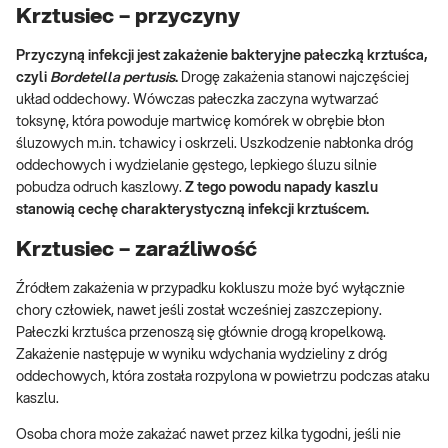
Krztusiec – przyczyny
Przyczyną infekcji jest zakażenie bakteryjne pałeczką krztuśca,
czyli
Bordetella pertusis
.
Drogę zakażenia stanowi najczęściej
układ oddechowy. Wówczas pałeczka zaczyna wytwarzać
toksynę, która powoduje martwicę komórek w obrębie błon
śluzowych m.in. tchawicy i oskrzeli. Uszkodzenie nabłonka dróg
oddechowych i wydzielanie gęstego, lepkiego śluzu silnie
pobudza odruch kaszlowy.
Z tego powodu napady kaszlu
stanowią cechę charakterystyczną infekcji krztuścem.
Krztusiec – zaraźliwość
Źródłem zakażenia w przypadku kokluszu może być wyłącznie
chory człowiek, nawet jeśli został wcześniej zaszczepiony.
Pałeczki krztuśca przenoszą się głównie drogą kropelkową.
Zakażenie następuje w wyniku wdychania wydzieliny z dróg
oddechowych, która została rozpylona w powietrzu podczas ataku
kaszlu.
Osoba chora może zakażać nawet przez kilka tygodni, jeśli nie