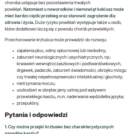
choroba ustępuje bez pozostawienia trwałych
powikłań.
Natomiast u noworodków i niemowląt koklusz może
mieć bardzo ciężki przebieg oraz stanowić zagrożenie dla
zdrowia i życia.
Duże ryzyko powikłań występuje także u osób,
które dodatkowo leczą się z powodu chorób przewlekłych.
Przechorowanie krztuśca może prowadzić do rozwoju:
zapalenia płuc, odmy opłucnowej lub niedodmy;
zaburzeń neurologicznych i psychiatrycznych, np.:
krwawień wewnątrzczaszkowych i podtwardówkowych,
drgawek, padaczki, zaburzeń świadomości, obrzęku mózgu
czy trwałej niepełnosprawności intelektualnej i głuchoty;
nietrzymania moczu;
uszkodzeń w obrębie jamy ustnej pod wpływem
przewlekłego kaszlu, m.in. naderwania wędzidełka języka;
przepukliny.
Pytania i odpowiedzi
1. Czy można przejść krztusiec bez charakterystycznych
napadów kaszlu?