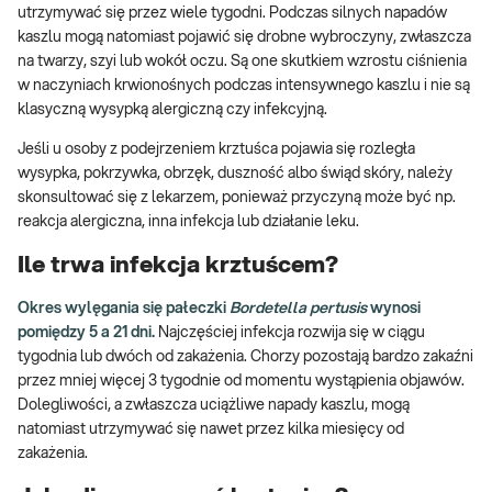
utrzymywać się przez wiele tygodni. Podczas silnych napadów
kaszlu mogą natomiast pojawić się drobne wybroczyny, zwłaszcza
na twarzy, szyi lub wokół oczu. Są one skutkiem wzrostu ciśnienia
w naczyniach krwionośnych podczas intensywnego kaszlu i nie są
klasyczną wysypką alergiczną czy infekcyjną.
Jeśli u osoby z podejrzeniem krztuśca pojawia się rozległa
wysypka, pokrzywka, obrzęk, duszność albo świąd skóry, należy
skonsultować się z lekarzem, ponieważ przyczyną może być np.
reakcja alergiczna, inna infekcja lub działanie leku.
Ile trwa infekcja krztuścem?
Okres wylęgania się pałeczki
Bordetella pertusis
wynosi
pomiędzy 5 a 21 dni.
Najczęściej infekcja rozwija się w ciągu
tygodnia lub dwóch od zakażenia. Chorzy pozostają bardzo zakaźni
przez mniej więcej 3 tygodnie od momentu wystąpienia objawów.
Dolegliwości, a zwłaszcza uciążliwe napady kaszlu, mogą
natomiast utrzymywać się nawet przez kilka miesięcy od
zakażenia.