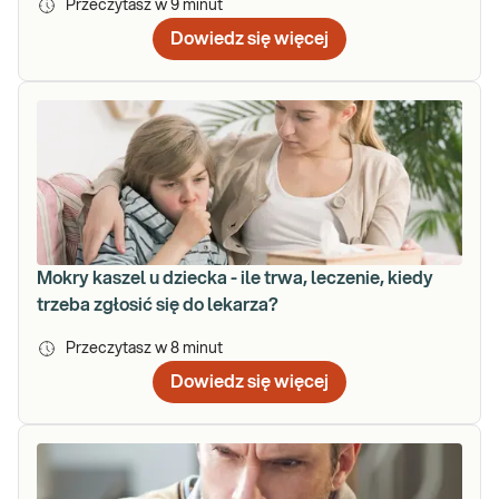
Przeczytasz w
9
minut
Dowiedz się więcej
Mokry kaszel u dziecka - ile trwa, leczenie, kiedy
trzeba zgłosić się do lekarza?
Przeczytasz w
8
minut
Dowiedz się więcej