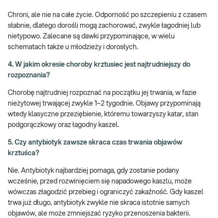
Chroni, ale nie na całe życie. Odporność po szczepieniu z czasem
słabnie, dlatego dorośli mogą zachorować, zwykle łagodniej lub
nietypowo. Zalecane są dawki przypominające, w wielu
schematach także u młodzieży i dorosłych.
4. W jakim okresie choroby krztusiec jest najtrudniejszy do
rozpoznania?
Chorobę najtrudniej rozpoznać na początku jej trwania, w fazie
nieżytowej trwającej zwykle 1–2 tygodnie. Objawy przypominają
wtedy klasyczne przeziębienie, któremu towarzyszy katar, stan
podgorączkowy oraz łagodny kaszel.
5. Czy antybiotyk zawsze skraca czas trwania objawów
krztuśca?
Nie. Antybiotyk najbardziej pomaga, gdy zostanie podany
wcześnie, przed rozwinięciem się napadowego kaszlu, może
wówczas złagodzić przebieg i ograniczyć zakaźność. Gdy kaszel
trwa już długo, antybiotyk zwykle nie skraca istotnie samych
objawów, ale może zmniejszać ryzyko przenoszenia bakterii.