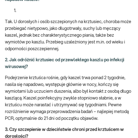
Tak. U dorosłych i osób szczepionych na krztusiec, choroba może
przebiegać nietypowo, jako długotrwały, suchy lub męczący
kaszel, jednak bez charakterystycznego piania, także bez
wymiotów po kaszlu. Przebieg uzależniony jest m.in. od wieku i
odporności poszczepiennej.
2. Jak odróżnić krztusiec od przewlekłego kaszlu po infekcji
wirusowej?
Podejrzenie krztuśca rośnie, gdy kaszel trwa ponad 2 tygodnie,
nasila się napadowo, występuje głównie w nocy, kończy się
wymiotami lub uczuciem duszenia, albo był kontakt z osobą długo
kaszlącą. Kaszel poinfekcyjny zwykle stopniowo słabnie, a w
krztuścu może narastać i utrzymywać się tygodniami. Pewne
rozróżnienie wymaga przeprowadzenia badań – najlepiej metodą
PCR, optymalnie do 21 dni od początku objawów.
3.
Czy szczepienie w dzieciństwie chroni przed krztuścem w
dorosłości?