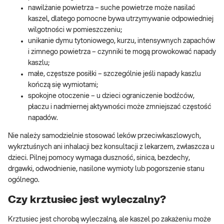
nawilżanie powietrza – suche powietrze może nasilać
kaszel, dlatego pomocne bywa utrzymywanie odpowiedniej
wilgotności w pomieszczeniu;
unikanie dymu tytoniowego, kurzu, intensywnych zapachów
i zimnego powietrza – czynniki te mogą prowokować napady
kaszlu;
małe, częstsze posiłki – szczególnie jeśli napady kaszlu
kończą się wymiotami;
spokojne otoczenie – u dzieci ograniczenie bodźców,
płaczu i nadmiernej aktywności może zmniejszać częstość
napadów.
Nie należy samodzielnie stosować leków przeciwkaszlowych,
wykrztuśnych ani inhalacji bez konsultacji z lekarzem, zwłaszcza u
dzieci. Pilnej pomocy wymaga duszność, sinica, bezdechy,
drgawki, odwodnienie, nasilone wymioty lub pogorszenie stanu
ogólnego.
Czy krztusiec jest wyleczalny?
Krztusiec jest chorobą wyleczalną, ale kaszel po zakażeniu może