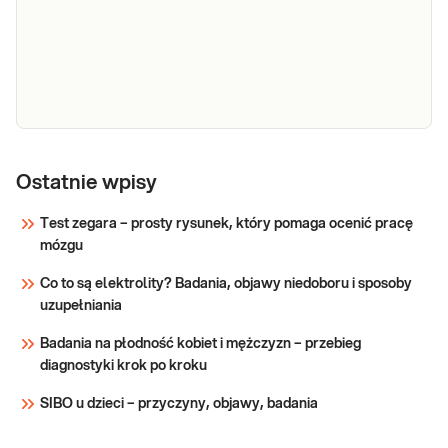
Krztusiec
Oznaczenie przeciwciał IgM specyficznych
(Bordetella
dla antygenów Bordetella pertussis w
pertussis)
surowicy krwi żylnej, przydatne w
IgM
diagnostyce krztuśca i określeniu
serokonwersji po szczepieniu.
Sprawdź
Krztusiec (Bordetella pertussis/Bordetella
parapertussis) różnicowanie met. PCR, jakościowo
Ostatnie wpisy
Test zegara – prosty rysunek, który pomaga ocenić pracę
Sprawdź
mózgu
Co to są elektrolity? Badania, objawy niedoboru i sposoby
uzupełniania
Badania na płodność kobiet i mężczyzn – przebieg
diagnostyki krok po kroku
SIBO u dzieci – przyczyny, objawy, badania