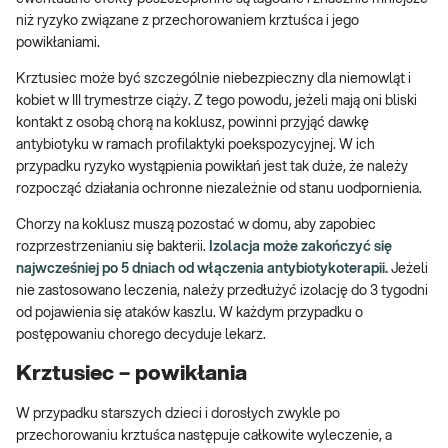
niż ryzyko związane z przechorowaniem krztuśca i jego
powikłaniami.
Krztusiec może być szczególnie niebezpieczny dla niemowląt i
kobiet w III trymestrze ciąży. Z tego powodu, jeżeli mają oni bliski
kontakt z osobą chorą na koklusz, powinni przyjąć dawkę
antybiotyku w ramach profilaktyki poekspozycyjnej. W ich
przypadku ryzyko wystąpienia powikłań jest tak duże, że należy
rozpocząć działania ochronne niezależnie od stanu uodpornienia.
Chorzy na koklusz muszą pozostać w domu, aby zapobiec
rozprzestrzenianiu się bakterii.
Izolacja może zakończyć się
najwcześniej po 5 dniach od włączenia antybiotykoterapii.
Jeżeli
nie zastosowano leczenia, należy przedłużyć izolację do 3 tygodni
od pojawienia się ataków kaszlu. W każdym przypadku o
postępowaniu chorego decyduje lekarz.
Krztusiec – powikłania
W przypadku starszych dzieci i dorosłych zwykle po
przechorowaniu krztuśca następuje całkowite wyleczenie, a