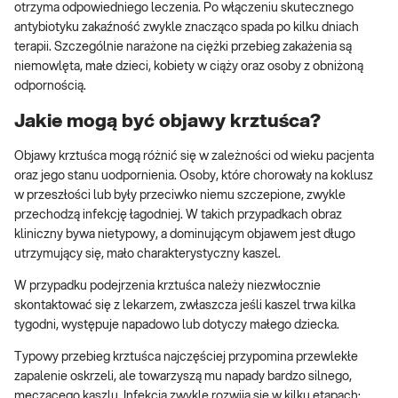
otrzyma odpowiedniego leczenia. Po włączeniu skutecznego
antybiotyku zakaźność zwykle znacząco spada po kilku dniach
terapii. Szczególnie narażone na ciężki przebieg zakażenia są
niemowlęta, małe dzieci, kobiety w ciąży oraz osoby z obniżoną
odpornością.
Jakie mogą być objawy krztuśca?
Objawy krztuśca mogą różnić się w zależności od wieku pacjenta
oraz jego stanu uodpornienia. Osoby, które chorowały na koklusz
w przeszłości lub były przeciwko niemu szczepione, zwykle
przechodzą infekcję łagodniej. W takich przypadkach obraz
kliniczny bywa nietypowy, a dominującym objawem jest długo
utrzymujący się, mało charakterystyczny kaszel.
W przypadku podejrzenia krztuśca należy niezwłocznie
skontaktować się z lekarzem, zwłaszcza jeśli kaszel trwa kilka
tygodni, występuje napadowo lub dotyczy małego dziecka.
Typowy przebieg krztuśca najczęściej przypomina przewlekłe
zapalenie oskrzeli, ale towarzyszą mu napady bardzo silnego,
męczącego kaszlu. Infekcja zwykle rozwija się w kilku etapach: