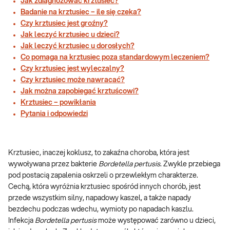
Jak zdiagnozować krztusiec?
Badanie na krztusiec – ile się czeka?
Czy krztusiec jest groźny?
Jak leczyć krztusiec u dzieci?
Jak leczyć krztusiec u dorosłych?
Co pomaga na krztusiec poza standardowym leczeniem?
Czy krztusiec jest wyleczalny?
Czy krztusiec może nawracać?
Jak można zapobiegać krztuścowi?
Krztusiec – powikłania
Pytania i odpowiedzi
Krztusiec, inaczej koklusz, to zakaźna choroba, która jest
wywoływana przez bakterie
Bordetella pertusis
. Zwykle przebiega
pod postacią zapalenia oskrzeli o przewlekłym charakterze.
Cechą, która wyróżnia krztusiec spośród innych chorób, jest
przede wszystkim silny, napadowy kaszel, a także napady
bezdechu podczas wdechu, wymioty po napadach kaszlu.
Infekcja
Bordetella pertusis
może występować zarówno u dzieci,