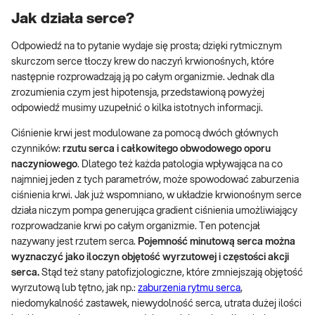
Jak działa serce?
Odpowiedź na to pytanie wydaje się prosta; dzięki rytmicznym
skurczom serce tłoczy krew do naczyń krwionośnych, które
następnie rozprowadzają ją po całym organizmie. Jednak dla
zrozumienia czym jest hipotensja, przedstawioną powyżej
odpowiedź musimy uzupełnić o kilka istotnych informacji.
Ciśnienie krwi jest modulowane za pomocą dwóch głównych
czynników:
rzutu serca i całkowitego obwodowego oporu
naczyniowego
. Dlatego też każda patologia wpływająca na co
najmniej jeden z tych parametrów, może spowodować zaburzenia
ciśnienia krwi. Jak już wspomniano, w układzie krwionośnym serce
działa niczym pompa generująca gradient ciśnienia umożliwiający
rozprowadzanie krwi po całym organizmie. Ten potencjał
nazywany jest rzutem serca.
Pojemność minutową serca można
wyznaczyć jako iloczyn objętość wyrzutowej i częstości akcji
serca.
Stąd też stany patofizjologiczne, które zmniejszają objętość
wyrzutową lub tętno, jak np.:
zaburzenia rytmu serca
,
niedomykalność zastawek, niewydolność serca, utrata dużej ilości