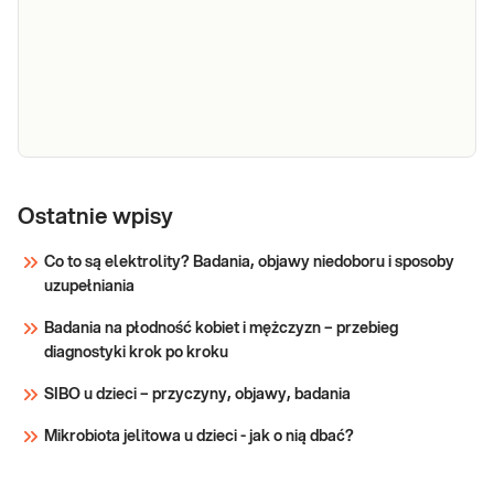
Morfologia
Morfologia krwi pełna (5-diff) Podstawowe
badanie krwi oceniające liczbę i wygląd krwinek:
krwi
Ostatnie wpisy
czerwonych, białych (w 5 frakcjach) oraz płytek
krwi. Pomaga w wykrywaniu infekcji, stanów
Co to są elektrolity? Badania, objawy niedoboru i sposoby
zapalnych, niedokrwistości i innych zaburzeń.
uzupełniania
Sprawdź
Stosowane w diagnosty
Badania na płodność kobiet i mężczyzn – przebieg
diagnostyki krok po kroku
SIBO u dzieci – przyczyny, objawy, badania
Mikrobiota jelitowa u dzieci - jak o nią dbać?