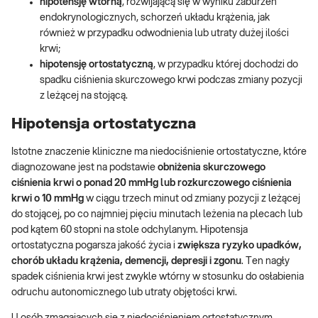
hipotensję wtórną
, rozwijającą się w wyniku zaburzeń
endokrynologicznych, schorzeń układu krążenia, jak
również w przypadku odwodnienia lub utraty dużej ilości
krwi;
hipotensję ortostatyczną
, w przypadku której dochodzi do
spadku ciśnienia skurczowego krwi podczas zmiany pozycji
z leżącej na stojącą.
Hipotensja ortostatyczna
Istotne znaczenie kliniczne ma niedociśnienie ortostatyczne, które
diagnozowane jest na podstawie
obniżenia skurczowego
ciśnienia krwi o ponad 20 mmHg lub rozkurczowego ciśnienia
krwi o 10 mmHg
w ciągu trzech minut od zmiany pozycji z leżącej
do stojącej, po co najmniej pięciu minutach leżenia na plecach lub
pod kątem 60 stopni na stole odchylanym. Hipotensja
ortostatyczna pogarsza jakość życia i
zwiększa ryzyko upadków,
chorób układu krążenia, demencji, depresji i zgonu
. Ten nagły
spadek ciśnienia krwi jest zwykle wtórny w stosunku do osłabienia
odruchu autonomicznego lub utraty objętości krwi.
U osób zmagających się z niedociśnieniem ortostatycznym