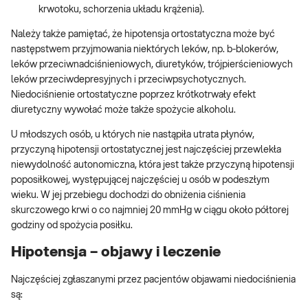
krwotoku, schorzenia układu krążenia).
Należy także pamiętać, że hipotensja ortostatyczna może być
następstwem przyjmowania niektórych leków, np. b-blokerów,
leków przeciwnadciśnieniowych, diuretyków, trójpierścieniowych
leków przeciwdepresyjnych i przeciwpsychotycznych.
Niedociśnienie ortostatyczne poprzez krótkotrwały efekt
diuretyczny wywołać może także spożycie alkoholu.
U młodszych osób, u których nie nastąpiła utrata płynów,
przyczyną hipotensji ortostatycznej jest najczęściej przewlekła
niewydolność autonomiczna, która jest także przyczyną hipotensji
poposiłkowej, występującej najczęściej u osób w podeszłym
wieku. W jej przebiegu dochodzi do obniżenia ciśnienia
skurczowego krwi o co najmniej 20 mmHg w ciągu około półtorej
godziny od spożycia posiłku.
Hipotensja – objawy i leczenie
Najczęściej zgłaszanymi przez pacjentów objawami niedociśnienia
są: