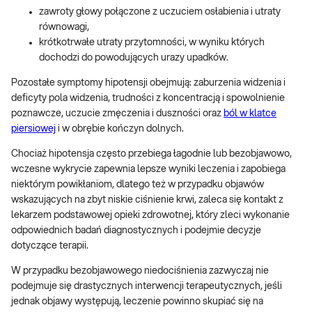
zawroty głowy połączone z uczuciem osłabienia i utraty
równowagi,
krótkotrwałe utraty przytomności, w wyniku których
dochodzi do powodujących urazy upadków.
Pozostałe symptomy hipotensji obejmują: zaburzenia widzenia i
deficyty pola widzenia, trudności z koncentracją i spowolnienie
poznawcze, uczucie zmęczenia i duszności oraz
ból w klatce
piersiowej
i w obrębie kończyn dolnych.
Chociaż hipotensja często przebiega łagodnie lub bezobjawowo,
wczesne wykrycie zapewnia lepsze wyniki leczenia i zapobiega
niektórym powikłaniom, dlatego też w przypadku objawów
wskazujących na zbyt niskie ciśnienie krwi, zaleca się kontakt z
lekarzem podstawowej opieki zdrowotnej, który zleci wykonanie
odpowiednich badań diagnostycznych i podejmie decyzje
dotyczące terapii.
W przypadku bezobjawowego niedociśnienia zazwyczaj nie
podejmuje się drastycznych interwencji terapeutycznych, jeśli
jednak objawy występują, leczenie powinno skupiać się na