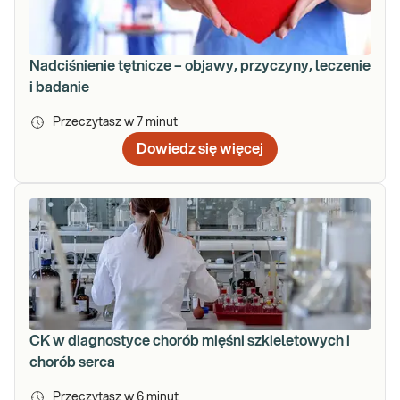
Nadciśnienie tętnicze – objawy, przyczyny, leczenie
i badanie
Przeczytasz w
7
minut
Dowiedz się więcej
CK w diagnostyce chorób mięśni szkieletowych i
chorób serca
Przeczytasz w
6
minut