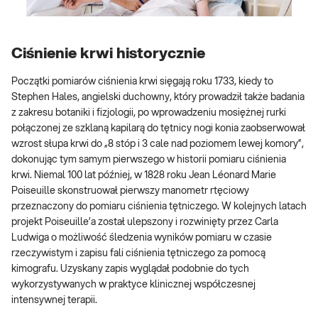
Ciśnienie krwi historycznie
Początki pomiarów ciśnienia krwi sięgają roku 1733, kiedy to
Stephen Hales, angielski duchowny, który prowadził także badania
z zakresu botaniki i fizjologii, po wprowadzeniu mosiężnej rurki
połączonej ze szklaną kapilarą do tętnicy nogi konia zaobserwował
wzrost słupa krwi do „8 stóp i 3 cale nad poziomem lewej komory”,
dokonując tym samym pierwszego w historii pomiaru ciśnienia
krwi. Niemal 100 lat później, w 1828 roku Jean Léonard Marie
Poiseuille skonstruował pierwszy manometr rtęciowy
przeznaczony do pomiaru ciśnienia tętniczego. W kolejnych latach
projekt Poiseuille’a został ulepszony i rozwinięty przez Carla
Ludwiga o możliwość śledzenia wyników pomiaru w czasie
rzeczywistym i zapisu fali ciśnienia tętniczego za pomocą
kimografu. Uzyskany zapis wyglądał podobnie do tych
wykorzystywanych w praktyce klinicznej współczesnej
intensywnej terapii.