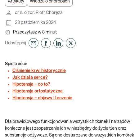
Artykuły
Wiedza o chorobach
dr n. o zdr. Piotr Choręza
23 października 2024
Przeczytasz w
8
minut
Udostępnij
Spis treści:
Ciśnienie krwi historycznie
Jak działa serce?
Hipotensja – co to?
Hipotensja ortostatyczna
Hipotensja – objawy i leczenie
Dla prawidłowego funkcjonowania wszystkich tkanek i narządów
konieczne jest zaopatrzenie ich w niezbędny do życia tlen oraz
substancje odżywcze. Są one dostarczane do wszystkich komórek