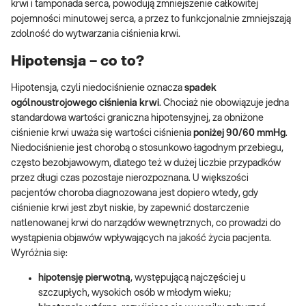
krwi i tamponada serca, powodują zmniejszenie całkowitej
pojemności minutowej serca, a przez to funkcjonalnie zmniejszają
zdolność do wytwarzania ciśnienia krwi.
Hipotensja – co to?
Hipotensja, czyli niedociśnienie oznacza
spadek
ogólnoustrojowego ciśnienia krwi
. Chociaż nie obowiązuje jedna
standardowa wartości graniczna hipotensyjnej, za obniżone
ciśnienie krwi uważa się wartości ciśnienia
poniżej 90/60 mmHg
.
Niedociśnienie jest chorobą o stosunkowo łagodnym przebiegu,
często bezobjawowym, dlatego też w dużej liczbie przypadków
przez długi czas pozostaje nierozpoznana. U większości
pacjentów choroba diagnozowana jest dopiero wtedy, gdy
ciśnienie krwi jest zbyt niskie, by zapewnić dostarczenie
natlenowanej krwi do narządów wewnętrznych, co prowadzi do
wystąpienia objawów wpływających na jakość życia pacjenta.
Wyróżnia się:
hipotensję pierwotną
, występującą najczęściej u
szczupłych, wysokich osób w młodym wieku;