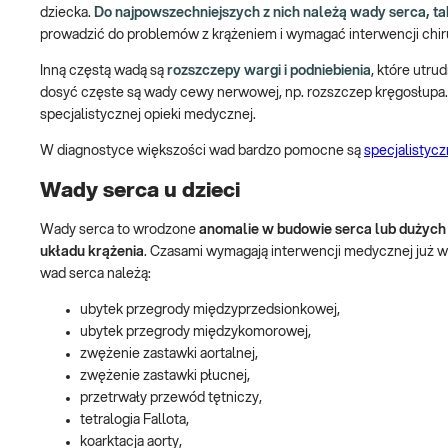
dziecka.
Do najpowszechniejszych z nich należą wady serca, t
prowadzić do problemów z krążeniem i wymagać interwencji chiru
Inną częstą wadą są
rozszczepy wargi i podniebienia
, które utr
dosyć częste są wady cewy nerwowej, np. rozszczep kręgosłup
specjalistycznej opieki medycznej.
W diagnostyce większości wad bardzo pomocne są
specjalistyc
Wady serca u dzieci
Wady serca to wrodzone
anomalie w budowie serca lub dużych
układu krążenia
.
Czasami wymagają interwencji medycznej już w 
wad serca należą:
ubytek przegrody międzyprzedsionkowej,
ubytek przegrody międzykomorowej,
zwężenie zastawki aortalnej,
zwężenie zastawki płucnej,
przetrwały przewód tętniczy,
tetralogia Fallota,
koarktacja aorty,