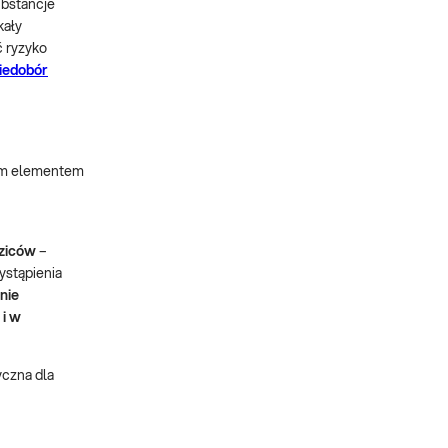
ubstancje
kały
ć ryzyko
iedobór
nym elementem
dziców
–
ystąpienia
nie
i w
czna dla