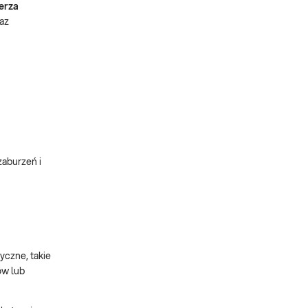
erza
az
aburzeń i
yczne, takie
ów lub