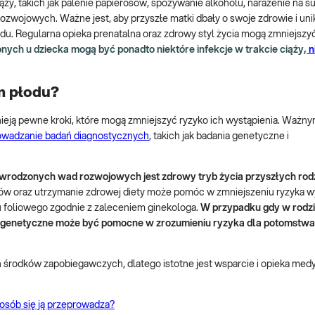
ży, takich jak palenie papierosów, spożywanie alkoholu, narażenie na s
ozwojowych. Ważne jest, aby przyszłe matki dbały o swoje zdrowie i uni
u. Regularna opieka prenatalna oraz zdrowy styl życia mogą zmniejszy
ch u dziecka mogą być ponadto niektóre infekcje w trakcie ciąży,
n
 płodu?
ieją pewne kroki, które mogą zmniejszyć ryzyko ich wystąpienia. Waż
owadzanie badań diagnostycznych
, takich jak badania genetyczne i
 wrodzonych wad rozwojowych jest zdrowy tryb życia przyszłych ro
yków oraz utrzymanie zdrowej diety może pomóc w zmniejszeniu ryzyka w
 foliowego zgodnie z zaleceniem ginekologa.
W przypadku gdy w rodzi
 genetyczne może być pomocne w zrozumieniu ryzyka dla potomstwa 
odków zapobiegawczych, dlatego istotne jest wsparcie i opieka medy
posób się ją przeprowadza?