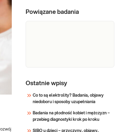
tarczycy, kluczowego dla
SANCO -
przebiegu ciąży → Do
Wskazania do wykonania
test
Powiązane badania
wykrycia ewentualnych
badania: Niepokój przyszłej
prenatalny
niedoborów witam
mamy Wiek ciężarnej >35 lat
NIPT
Niepomyślne wyniki badań I
trymestru wskazujące na
Sprawdź
pośrednie ryzyko wad
genetycznych (USG, badania
biochemiczne) Zaburzenia
chromosomowe w
poprzedniej ciąży (trisomia 21,
Kwas
Diagnostyka i leczenie
chorych na niedobory kwasu
foliowy
Ostatnie wpisy
foliowego. Diagnostyka i
leczenie chorych na anemię.
Co to są elektrolity? Badania, objawy
niedoboru i sposoby uzupełniania
Sprawdź
Badania na płodność kobiet i mężczyzn –
przebieg diagnostyki krok po kroku
rozwój
SIBO u dzieci – przyczyny, objawy,