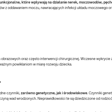
 funkcjonalne, które wpływają na działanie nerek, moczowodów, pęch
ów z oddawaniem moczu, nawracających infekcji układu moczowego or
brazowych oraz często interwencji chirurgicznej. Wczesne wykrycie z
oważnym powikłaniom w miarę rozwoju dziecka.
?
ne czynniki,
zarówno genetyczne, jak i środowiskowe
.
Czynniki genet
zyną wad wrodzonych. Nieprawidłowości te są dziedziczone od rodzic