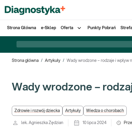
Strona Główna
e-Sklep
Oferta
Punkty Pobrań
Stref
Strona główna
/
Artykuły
/
Wady wrodzone – rodzaje i wpływ n
Wady wrodzone – rodzaj
Zdrowie i rozwój dziecka
Artykuły
Wiedza o chorobach
lek. Agnieszka Żędzian
10 lipca 2024
Prz