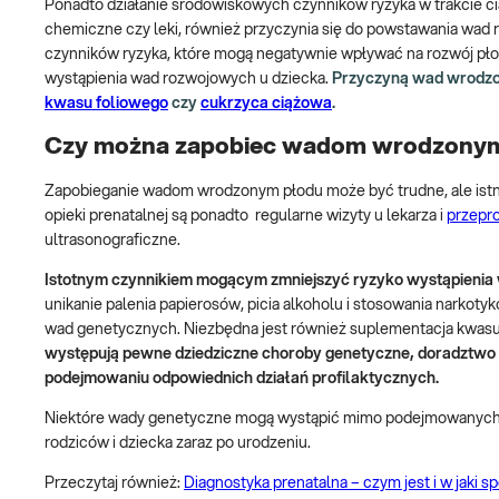
Ponadto działanie środowiskowych czynników ryzyka w trakcie cią
chemiczne czy leki, również przyczynia się do powstawania wad r
czynników ryzyka, które mogą negatywnie wpływać na rozwój płod
wystąpienia wad rozwojowych u dziecka.
Przyczyną wad wrodzony
kwasu foliowego
czy
cukrzyca ciążowa
.
Czy można zapobiec wadom wrodzonym
Zapobieganie wadom wrodzonym płodu może być trudne, ale istn
opieki prenatalnej są ponadto regularne wizyty u lekarza i
przepr
ultrasonograficzne.
Istotnym czynnikiem mogącym zmniejszyć ryzyko wystąpienia
unikanie palenia papierosów, picia alkoholu i stosowania narkot
wad genetycznych. Niezbędna jest również suplementacja kwasu
występują pewne dziedziczne choroby genetyczne, doradztwo
podejmowaniu odpowiednich działań profilaktycznych.
Niektóre wady genetyczne mogą wystąpić mimo podejmowanych śr
rodziców i dziecka zaraz po urodzeniu.
Przeczytaj również:
Diagnostyka prenatalna – czym jest i w jaki s