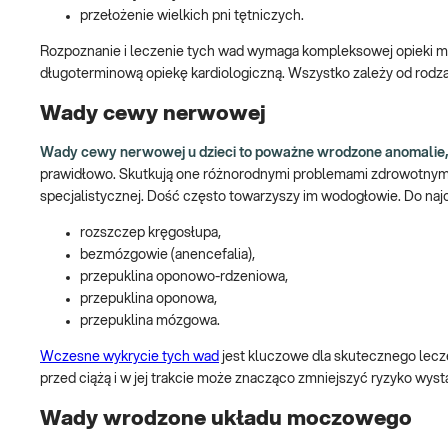
przełożenie wielkich pni tętniczych.
Rozpoznanie i leczenie tych wad wymaga kompleksowej opieki med
długoterminową opiekę kardiologiczną. Wszystko zależy od rodza
Wady cewy nerwowej
Wady cewy nerwowej u dzieci to poważne wrodzone anomalie, 
prawidłowo. Skutkują one różnorodnymi problemami zdrowotnymi,
specjalistycznej. Dość często towarzyszy im wodogłowie. Do na
rozszczep kręgosłupa,
bezmózgowie (anencefalia),
przepuklina oponowo-rdzeniowa,
przepuklina oponowa,
przepuklina mózgowa.
Wczesne wykrycie tych wad
jest kluczowe dla skutecznego lecze
przed ciążą i w jej trakcie może znacząco zmniejszyć ryzyko wyst
Wady wrodzone układu moczowego