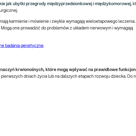
akie jak ubytki przegrody międzyprzedsionkowej i międzykomorowej
, 
rgicznej.
udniają karmienie i mówienie i zwykle wymagają wieloetapowego leczenia
a. Mogą one prowadzić do problemów z układem nerwowym i wymagają
zne badania genetyczne
.
 naczyń krwionośnych, które mogą wpływać na prawidłowe funkcjo
pierwszych dniach życia lub na dalszych etapach rozwoju dziecka. Do 