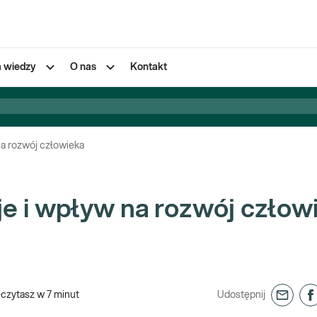
a wiedzy
O nas
Kontakt
a rozwój człowieka
e i wpływ na rozwój człow
eczytasz w
7
minut
Udostępnij