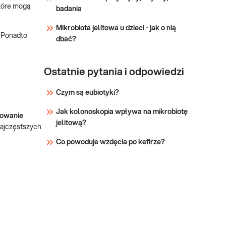
które mogą
badania
Mikrobiota jelitowa u dzieci - jak o nią
. Ponadto
dbać?
Ostatnie pytania i odpowiedzi
Czym są eubiotyki?
Jak kolonoskopia wpływa na mikrobiotę
nowanie
jelitową?
najczęstszych
Co powoduje wzdęcia po kefirze?