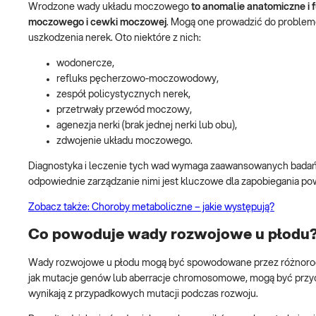
Wrodzone wady układu moczowego
to anomalie anatomiczne i
moczowego i cewki moczowej
.
Mogą one prowadzić do problem
uszkodzenia nerek. Oto niektóre z nich:
wodonercze,
refluks pęcherzowo-moczowodowy,
zespół policystycznych nerek,
przetrwały przewód moczowy,
agenezja nerki (brak jednej nerki lub obu),
zdwojenie układu moczowego.
Diagnostyka i leczenie tych wad wymaga zaawansowanych badań o
odpowiednie zarządzanie nimi jest kluczowe dla zapobiegania p
Zobacz także: Choroby metaboliczne – jakie występują?
Co powoduje wady rozwojowe u płodu
Wady rozwojowe u płodu mogą być spowodowane przez różnorod
jak mutacje genów lub aberracje chromosomowe, mogą być przyc
wynikają z przypadkowych mutacji podczas rozwoju.