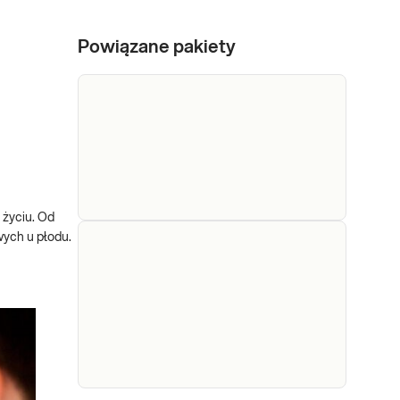
Powiązane pakiety
 życiu. Od
wych u płodu.
e-Pakiet dla
Dedykowany dla: Kobiet
kobiet w ciąży
w ciąży Wskazany: → Do
oceny ogólnego stanu
(podstawowy)
zdrowia kobiety w ciąży
→ Do oceny funkcji
Sprawdź
poszczególnych
narządów i układów,
także gruczołu –