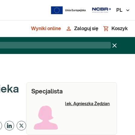
PL
Wyniki online
Zaloguj się
Koszyk
ieka
Specjalista
lek. Agnieszka Żędzian