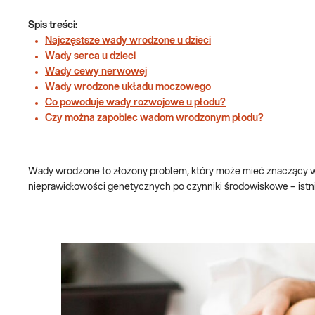
Spis treści:
Najczęstsze wady wrodzone u dzieci
Wady serca u dzieci
Wady cewy nerwowej
Wady wrodzone układu moczowego
Co powoduje wady rozwojowe u płodu?
Czy można zapobiec wadom wrodzonym płodu?
Wady wrodzone to złożony problem, który może mieć znaczący wp
nieprawidłowości genetycznych po czynniki środowiskowe – istn