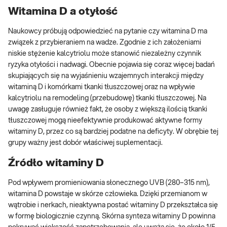
Witamina D a otyłość
Naukowcy próbują odpowiedzieć na pytanie czy witamina D ma
związek z przybieraniem na wadze. Zgodnie z ich założeniami
niskie stężenie kalcytriolu może stanowić niezależny czynnik
ryzyka otyłości i nadwagi. Obecnie pojawia się coraz więcej badań
skupiających się na wyjaśnieniu wzajemnych interakcji między
witaminą D i komórkami tkanki tłuszczowej oraz na wpływie
kalcytriolu na remodeling (przebudowę) tkanki tłuszczowej. Na
uwagę zasługuje również fakt, że osoby z większą ilością tkanki
tłuszczowej mogą nieefektywnie produkować aktywne formy
witaminy D, przez co są bardziej podatne na deficyty. W obrębie tej
grupy ważny jest dobór właściwej suplementacji.
Źródło witaminy D
Pod wpływem promieniowania słonecznego UVB (280–315 nm),
witamina D powstaje w skórze człowieka. Dzięki przemianom w
wątrobie i nerkach, nieaktywna postać witaminy D przekształca się
w formę biologicznie czynną. Skórna synteza witaminy D powinna