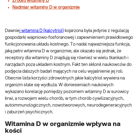
Źródło witaminy D
Nadmiar witaminy D w organizmie
Dawniej
witamina D (kalcytriol)
kojarzona była jedynie z regulacją
gospodarki wapniowo-fosforanowej i zapewnieniem prawidłowego
funkcjonowania układu kostnego. To nadal najważniejsza funkcja,
jaką pełni witamina D w organizmie, ale okazało się jednak, że
receptory dla witaminy D znajdują się również w wielu tkankach i
narządach poza układem kostnym. Fakt ten skłonił naukowców do
podjęcia dalszych badań mających na celu wyjaśnienie jej roli.
Obecnie lista korzyści zdrowotnych jakie kalcytriol wywiera na
organizm stale się wydłuża. W doniesieniach naukowych
wykazano korelację pomiędzy poziomem witaminy D w surowicy
krwi, a rozwojem wielu chorób, w tym chorób cywilizacyjnych,
autoimmunologicznych, nowotworowych, neurodegeneracyjnych
i zaburzeń psychicznych.
Witamina D w organizmie wpływa na
kości