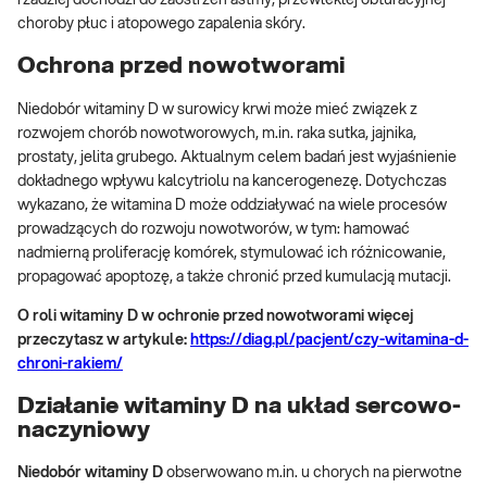
choroby płuc i atopowego zapalenia skóry.
Ochrona przed nowotworami
Niedobór witaminy D w surowicy krwi może mieć związek z
rozwojem chorób nowotworowych, m.in. raka sutka, jajnika,
prostaty, jelita grubego. Aktualnym celem badań jest wyjaśnienie
dokładnego wpływu kalcytriolu na kancerogenezę. Dotychczas
wykazano, że witamina D może oddziaływać na wiele procesów
prowadzących do rozwoju nowotworów, w tym: hamować
nadmierną proliferację komórek, stymulować ich różnicowanie,
propagować apoptozę, a także chronić przed kumulacją mutacji.
O roli witaminy D w ochronie przed nowotworami więcej
przeczytasz w artykule:
https://diag.pl/pacjent/czy-witamina-d-
chroni-rakiem/
Działanie witaminy D na układ sercowo-
naczyniowy
Niedobór witaminy D
obserwowano m.in. u chorych na pierwotne