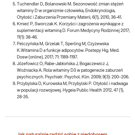
Tuchendler D, Bolanowski M. Sezonowość zmian stężeń
witaminy D w organizmie człowieka, Endokrynologia,
Otyłość i Zaburzenia Przemiany Materii, 6(1), 2010, 36-41.
Kmieć P, Sworczak K. Korzyści i zagrożenia wynikające z
suplementacji witaminą D. Forum Medycyny Rodzinnej 2017;
11(1): 38-46.
Pelczyńska M, Grzelak T, Sperling M, Czyżewska
K.Witamina D a funkcje adipocytów. Postepy Hig. Med.
Dosw (online), 2017; 71: 1189-1197.
Józefowicz O, Rabe-Jabłońska J, Bogaczewicz J,
Woźniacka A. Rola witaminy D3 w patogenezie zaburzeń
psychicznych. Psychiatr. Psychol. Klin. 2009; 9(3): 200–206.
Przybylska D, Kurowska M, Przybylski P. Otyłość i nadwaga
w populacji rozwojowej. Hygeia Public Health 2012, 47 (1),
28-35.
Jak naturalnie radzić sobie z niedoborem