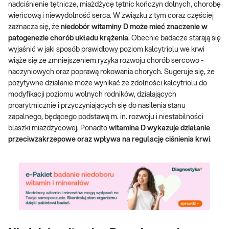
nadciśnienie tętnicze, miażdżycę tętnic kończyn dolnych, chorobę
wieńcową i niewydolność serca. W związku z tym coraz częściej
zaznacza się, że
niedobór witaminy D może mieć znaczenie w
patogenezie chorób układu krążenia
. Obecnie badacze starają się
wyjaśnić w jaki sposób prawidłowy poziom kalcytriolu we krwi
wiąże się ze zmniejszeniem ryzyka rozwoju chorób sercowo -
naczyniowych oraz poprawą rokowania chorych. Sugeruje się, że
pozytywne działanie może wynikać ze zdolności kalcytriolu do
modyfikacji poziomu wolnych rodników, działających
proarytmicznie i przyczyniających się do nasilenia stanu
zapalnego, będącego podstawą m. in. rozwoju i niestabilności
blaszki miażdżycowej. Ponadto
witamina D wykazuje działanie
przeciwzakrzepowe oraz wpływa na regulację ciśnienia krwi
.