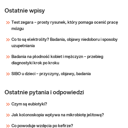
Witamina
Ocena poziomu całkowitej 25-hydroksy
D3
Ostatnie wpisy
witaminy D - witaminy 25(OH)D, przydatna w
metabolit
przebiegu zaburzeń gospodarki wapniowo-
Test zegara – prosty rysunek, który pomaga ocenić pracę
25(OH)
fosforanowej, w tym chorób metabolicznych
mózgu
tkanki kostnej oraz w zatruciu witaminą D.
Sprawdź
Co to są elektrolity? Badania, objawy niedoboru i sposoby
uzupełniania
Badania na płodność kobiet i mężczyzn – przebieg
diagnostyki krok po kroku
SIBO u dzieci – przyczyny, objawy, badania
Ostatnie pytania i odpowiedzi
Czym są eubiotyki?
Jak kolonoskopia wpływa na mikrobiotę jelitową?
Co powoduje wzdęcia po kefirze?