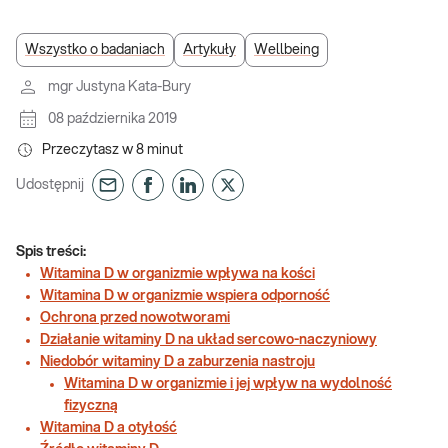
Wszystko o badaniach
Artykuły
Wellbeing
mgr Justyna Kata-Bury
08 października 2019
Przeczytasz w
8
minut
Udostępnij
Spis treści:
Witamina D w organizmie wpływa na kości
Witamina D w organizmie wspiera odporność
Ochrona przed nowotworami
Działanie witaminy D na układ sercowo-naczyniowy
Niedobór witaminy D a zaburzenia nastroju
Witamina D w organizmie i jej wpływ na wydolność
fizyczną
Witamina D a otyłość