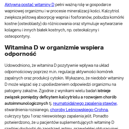
Aktywna postać witaminy D
pełni ważną rolę w gospodarce
wapniowej organizmu i w procesie mineralizacji kości. Kalcytriol
zwiększa jelitową absorpcję wapnia i fosforanów, pobudza komórki
kostne (osteoblasty) do różnicowania oraz stymuluje wytwarzanie
kolagenu i innych białek kostnych, np. osteokalcyny i
osteopontyny.
Witamina D w organizmie wspiera
odporność
Udowodniono, że witamina D pozytywnie wpływa na układ
odpornościowy poprzez m.in. regulację aktywności komórek
zapalnych oraz produkcji cytokin. Wykazano, że niedobór witaminy
D może wiązać się z upośledzeniem odpowiedzi organizmu na
patogeny zakaźne. Zgodnie z wynikami wielu badań
istnieje
związek pomiędzy deficytem kalcytriolu a rozwojem chorób
autoimmunologicznych
tj.
reumatoidalnego zapalenia stawów,
stwardnienia rozsianego,
choroby Leśniowskiego-Crohna
,
cukrzycy typu 1 oraz nieswoistego zapalenia jelit. Ponadto
potwierdzono, że u pacjentów suplementujących witaminę D
rzadziej dochodzi do zaostrzeń astmy, przewlekłej obturacyjnej