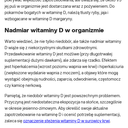
pokrywać większość zapotrzebowania, ale uważa się, że około 1/5
jej puli w organizmie jest dostarczana wraz z pożywieniem. Do
pokarmów bogatych w witaminę D, należą tłusty ryby, jaja i
wzbogacane w witaminę D margaryny.
Nadmiar witaminy D w organizmie
Warto wiedzieć, że nie tylko niedobór, ale także nadmiar witaminy
D wiąże się z niekorzystnymi skutkami zdrowotnymi.
Przedawkowanie witaminy D jest możliwe (przy długotrwałej
suplementacji dużymi dawkami), ale zdarza się rzadko. Efektem
jest hiperkalcemia (wzrost poziomu wapnia we krwi) i hiperkalciuria
(zwiększone wydalanie wapnia z moczem), a objawy które mogą
wystąpić obejmują nudności, zaparcia, odwodnienie, częstomocz
czy kamicę nerkową.
Pamiętaj, że niedobór witaminy D jest powszechnym problemem.
Przyczyną jest niedostateczna ekspozycja na słońce, szczególnie
w okresie jesienno-zimowym. Aby określić swoje aktualne
zapotrzebowanie na witaminę D i ocenić potrzebę suplementacji,
zaleca się
oznaczenie stężenia witaminy D w surowicy krwi
.