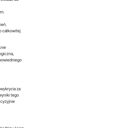
um.
ień.
 całkowitej
lnie
ogiczna,
dpowiedniego
wykrycia za
yniki tego
ecyzyjnie