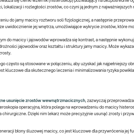
owadza się cienki wziernik (histeroskop) pozwalający na bezpośrednie o
lokalizacji i rozległości zrostów, co czyni ją jednym z najważniejszych 
eniu do jamy macicy roztworu soli fizjologicznej, a następnie przeprow
e uwidocznienie jej wnętrza, umożliwiające wykrycie zrostów, które m
órym do macicy i jajowodów wprowadza się kontrast, a następnie wykonuj
rożności jajowodów oraz kształtu i struktury jamy macicy. Może wykaz
rosty.
ego często są stosowane w połączeniu, aby uzyskać jak najpełniejszy ob
t kluczowe dla skutecznego leczenia i minimalizowania ryzyka powikłań
czne usunięcie zrostów wewnątrzmacicznych
, zazwyczaj przeprowadz
teroskopia operacyjna, która polega na wprowadzeniu do macicy histero
chirurgiczne. Dzięki nim lekarz może precyzyjnie usunąć zrosty i przy
egeneracji błony śluzowej macicy, co jest kluczowe dla przywrócenia jej f