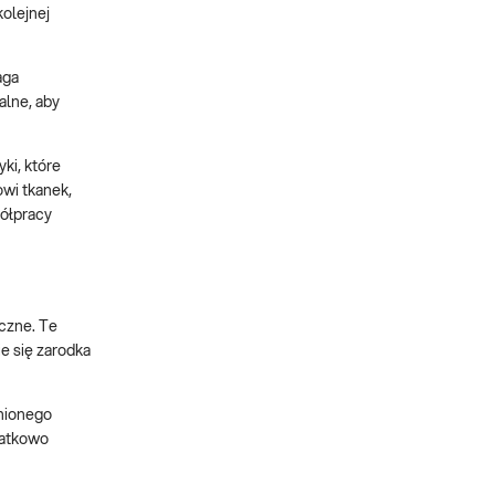
olejnej
aga
alne, aby
ki, które
wi tkanek,
ółpracy
czne. Te
e się zarodka
dnionego
datkowo