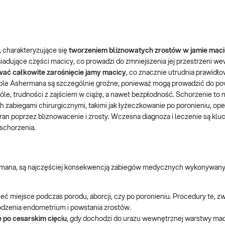
 charakteryzujące się
tworzeniem bliznowatych zrostów w jamie mac
iadujące części macicy, co prowadzi do zmniejszenia jej przestrzeni w
ć całkowite zarośnięcie jamy macicy
, co znacznie utrudnia prawidł
ole Ashermana są szczególnie groźne, ponieważ mogą prowadzić do p
óle, trudności z zajściem w ciążę, a nawet bezpłodność. Schorzenie to n
abiegami chirurgicznymi, takimi jak łyżeczkowanie po poronieniu, ope
ę ran poprzez bliznowacenie i zrosty. Wczesna diagnoza i leczenie są klu
schorzenia.
rmana, są najczęściej konsekwencją zabiegów medycznych wykonywany
eć miejsce podczas porodu, aborcji, czy po poronieniu. Procedury te, zw
dzenia endometrium i powstania zrostów.
 po cesarskim cięciu
, gdy dochodzi do urazu wewnętrznej warstwy mac