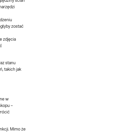
ględziny ścian
narzędzi
adzeniu
ogłyby zostać
e zdjęcia
ać
raz stanu
, takich jak
ane w
skopu –
wrócić
unkcji. Mimo że