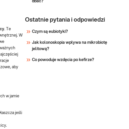
dbać?
Ostatnie pytania i odpowiedzi
icy
. Te
Czym są eubiotyki?
ewnętrznej. W
owe
Jak kolonoskopia wpływa na mikrobiotę
oważnych
jelitową?
ajczęściej
Co powoduje wzdęcia po kefirze?
racje
czowe, aby
ch w jamie
łaszcza jeśli
icy.