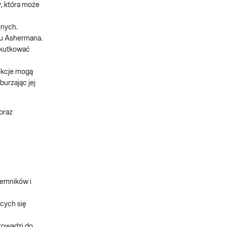
, która może
znych.
łu Ashermana.
 skutkować
fekcje mogą
burzając jej
oraz
lemników i
ących się
prowadzi do