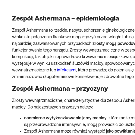
Zespół Ashermana – epidemiologia
Zespół Ashermana to rzadkie, nabyte, schorzenie ginekologiczne,
włókniste połączenia tkankowe mogą łączyć przeciwległe lub sąs
najbardziej zaawansowanych przypadkach
zrosty mogą powodowa
funkcjonowanie tego narządu. Zrosty wewnątrzmaciczne w zesp
komplikacji, takich jak nieprawidłowe krwawienia miesiączkowe, b
występuje w wyniku uszkodzeń śluzówki macicy, spowodowanych z
wewnątrzmaciczne lub
infekcjami
, które prowadzą do gojenia si
zminimalizować długoterminowe konsekwencje zdrowotne tego 
Zespół Ashermana – przyczyny
Zrosty wewnątrzmaciczne, charakterystyczne dla zespołu Ashe
macicy. Do najczęstszych przyczyn należy:
nadmierne wyłyżeczkowanie jamy macicy
, które może mi
są przeprowadzone intensywnie, mogą prowadzić do uszko
Zespół Ashermana może również wystąpić jako
powikłanie