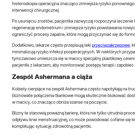
histeroskopia operacyjna znacząco zmniejsza ryzyko ponownego 
interwencji chirurgicznej.
Po usunięciu zrostów, pacjentka zazwyczaj rozpoczyna leczenie
regenerację endometrium i zmniejsza ryzyko powstawania nowych 
ograniczyć procesy zapalne, które mogą przyczyniać się do form
Dodatkowo, lekarze często przepisują leki
przeciwzakrzepowe
, 
minimalizują ryzyko infekcji pooperacyjnych. W niektórych przy
tymczasowo umieszcza się w macicy specjalny plastikowy cewni
pacjentki z lekarzem, aby monitorować postępy terapii i zapobi
Zespół Ashermana a ciąża
Kobiety cierpiące na zespół Ashermana często napotykają na tru
bliznowate połączenia tkankowe mogą skutecznie blokować dost
w macicy, co znacząco obniża szanse na poczęcie.
Blizny te stanowią poważną barierę, która nie tylko utrudnia proc
odpływu krwi menstruacyjnej, co może powodować cofanie się kr
komplikując sytuację zdrowotną pacjentki.