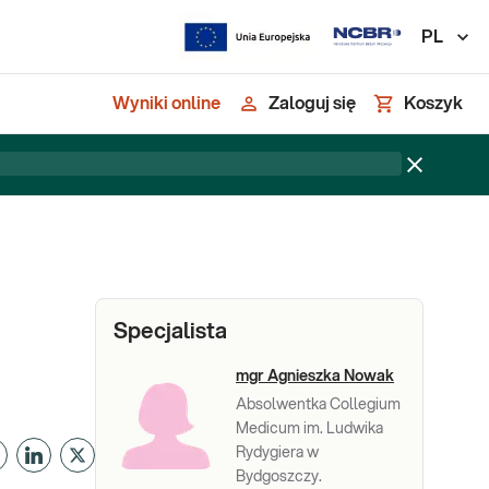
PL
Wyniki online
Zaloguj się
Koszyk
Specjalista
mgr Agnieszka Nowak
Absolwentka Collegium
Medicum im. Ludwika
Rydygiera w
Bydgoszczy.