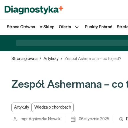
Strona Główna
e-Sklep
Oferta
Punkty Pobrań
Stref
Strona główna
/
Artykuły
/
Zespół Ashermana – co to jest?
Zespół Ashermana – co t
Artykuły
Wiedza o chorobach
mgr Agnieszka Nowak
06 stycznia 2025