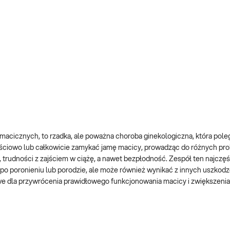
acicznych, to rzadka, ale poważna choroba ginekologiczna, która pole
częściowo lub całkowicie zamykać jamę macicy, prowadząc do różnych p
trudności z zajściem w ciążę, a nawet bezpłodność. Zespół ten najczęśc
po poronieniu lub porodzie, ale może również wynikać z innych uszkod
e dla przywrócenia prawidłowego funkcjonowania macicy i zwiększenia