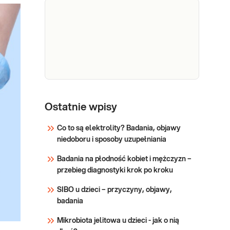
krwi -
Mężczyzn, Kobiet, Dzieci
Uwaga! Jeżeli kupujesz
wykluczenie
badanie dla dziecka,
zakrzepicy
zrealizuj je w punkcie
(koagulogram)
przyjaznym dzieciom –
sprawdź PUNKTY
Sprawdź
PRZYJAZNE DZIECIOM.
Koagulogram wskazany
Estradiol
Diagnostyka hormonalna
jest: → do oceny
zaburzeń cyklu
Ostatnie wpisy
funkcjonowania układu
miesiączkowego,
krzepnięcia (np. przed
nieprawidłowych krwawień
Co to są elektrolity? Badania, objawy
miesięcznych i zaburzeń
niedoboru i sposoby uzupełniania
Sprawdź
dojrzewania płciowego;
Badania na płodność kobiet i mężczyzn –
monitorowanie owulacji
przebieg diagnostyki krok po kroku
naturalnej i indukowanej w
technologii wspomaganego
SIBO u dzieci – przyczyny, objawy,
rozrodu.
badania
Mikrobiota jelitowa u dzieci - jak o nią