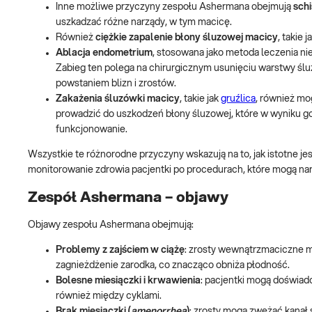
Inne możliwe przyczyny zespołu Ashermana obejmują
sch
uszkadzać różne narządy, w tym macicę.
Również
ciężkie zapalenie błony śluzowej macicy
, takie j
Ablacja endometrium
, stosowana jako metoda leczenia n
Zabieg ten polega na chirurgicznym usunięciu warstwy ślu
powstaniem blizn i zrostów.
Zakażenia śluzówki macicy
, takie jak
gruźlica
, również mo
prowadzić do uszkodzeń błony śluzowej, które w wyniku goje
funkcjonowanie.
Wszystkie te różnorodne przyczyny wskazują na to, jak istotne
monitorowanie zdrowia pacjentki po procedurach, które mogą nar
Zespół Ashermana – objawy
Objawy zespołu Ashermana obejmują:
Problemy z zajściem w ciążę
: zrosty wewnątrzmaciczne m
zagnieżdżenie zarodka, co znacząco obniża płodność.
Bolesne miesiączki i krwawienia
: pacjentki mogą doświad
również między cyklami.
Brak miesiączki (
amenorrhea
)
: zrosty mogą zwężać kanał 