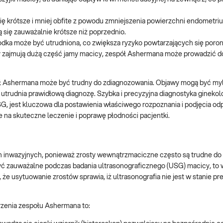
się krótsze i mniej obfite z powodu zmniejszenia powierzchni endometri
ą się zauważalnie krótsze niż poprzednio.
rodka może być utrudniona, co zwiększa ryzyko powtarzających się poron
 zajmują dużą część jamy macicy, zespół Ashermana może prowadzić do
ł Ashermana może być trudny do zdiagnozowania. Objawy mogą być my
utrudnia prawidłową diagnozę. Szybka i precyzyjna diagnostyka ginekol
USG, jest kluczowa dla postawienia właściwego rozpoznania i podjęcia o
na skuteczne leczenie i poprawę płodności pacjentki.
h inwazyjnych, ponieważ zrosty wewnątrzmaciczne często są trudne do 
zauważalne podczas badania ultrasonograficznego (USG) macicy, to w
że usytuowanie zrostów sprawia, iż ultrasonografia nie jest w stanie pr
rzenia zespołu Ashermana to: