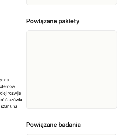
Powiązane pakiety
ga na
roblemów
iej rozwija
zeń śluzówki
 szans na
e-Pakiet
badania na
Powiązane badania
krzepliwość
Dedykowany dla: