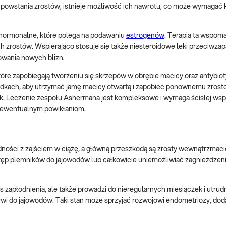
powstania zrostów, istnieje możliwość ich nawrotu, co może wymagać k
 hormonalne, które polega na podawaniu
estrogenów
. Terapia ta wspom
zrostów. Wspierająco stosuje się także niesteroidowe leki przeciwzap
owania nowych blizn.
które zapobiegają tworzeniu się skrzepów w obrębie macicy oraz antybioty
padkach, aby utrzymać jamę macicy otwartą i zapobiec ponownemu zrosto
k. Leczenie zespołu Ashermana jest kompleksowe i wymaga ścisłej wsp
ec ewentualnym powikłaniom.
dności z zajściem w ciążę, a główną przeszkodą są zrosty wewnątrzmaci
ęp plemników do jajowodów lub całkowicie uniemożliwiać zagnieżdżeni
es zapłodnienia, ale także prowadzi do nieregularnych miesiączek i utru
wi do jajowodów. Taki stan może sprzyjać rozwojowi endometriozy, do