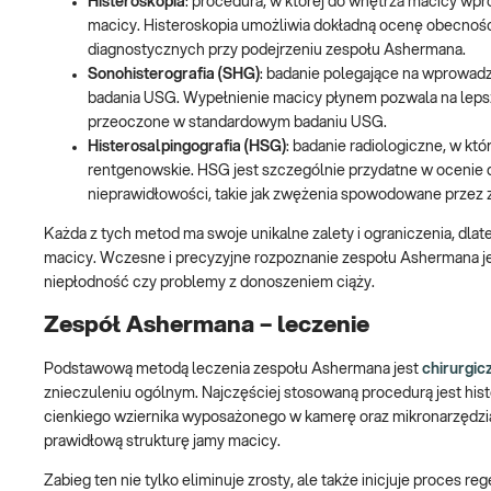
Histeroskopia
: procedura, w której do wnętrza macicy wpr
macicy. Histeroskopia umożliwia dokładną ocenę obecności, 
diagnostycznych przy podejrzeniu zespołu Ashermana.
Sonohisterografia (SHG)
: badanie polegające na wprowadz
badania USG. Wypełnienie macicy płynem pozwala na lepsz
przeoczone w standardowym badaniu USG.
Histerosalpingografia (HSG)
: badanie radiologiczne, w kt
rentgenowskie. HSG jest szczególnie przydatne w ocenie d
nieprawidłowości, takie jak zwężenia spowodowane przez z
Każda z tych metod ma swoje unikalne zalety i ograniczenia, dlat
macicy. Wczesne i precyzyjne rozpoznanie zespołu Ashermana jes
niepłodność czy problemy z donoszeniem ciąży.
Zespół Ashermana – leczenie
Podstawową metodą leczenia zespołu Ashermana jest
chirurgi
znieczuleniu ogólnym. Najczęściej stosowaną procedurą jest his
cienkiego wziernika wyposażonego w kamerę oraz mikronarzędzia 
prawidłową strukturę jamy macicy.
Zabieg ten nie tylko eliminuje zrosty, ale także inicjuje proces r