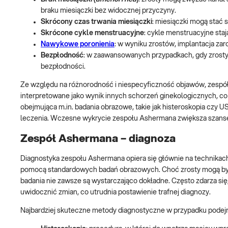
braku miesiączki bez widocznej przyczyny.
Skrócony czas trwania miesiączki
: miesiączki mogą stać 
Skrócone cykle menstruacyjne
: cykle menstruacyjne staj
Nawykowe poronienia
: w wyniku zrostów, implantacja za
Bezpłodność
: w zaawansowanych przypadkach, gdy zrosty
bezpłodności.
Ze względu na różnorodność i niespecyficzność objawów, zespó
interpretowane jako wynik innych schorzeń ginekologicznych, co 
obejmująca m.in. badania obrazowe, takie jak histeroskopia czy 
leczenia. Wczesne wykrycie zespołu Ashermana zwiększa szanse 
Zespół Ashermana – diagnoza
Diagnostyka zespołu Ashermana opiera się głównie na technikac
pomocą standardowych badań obrazowych. Choć zrosty mogą być 
badania nie zawsze są wystarczająco dokładne. Często zdarza się, 
uwidocznić zmian, co utrudnia postawienie trafnej diagnozy.
Najbardziej skuteczne metody diagnostyczne w przypadku podej