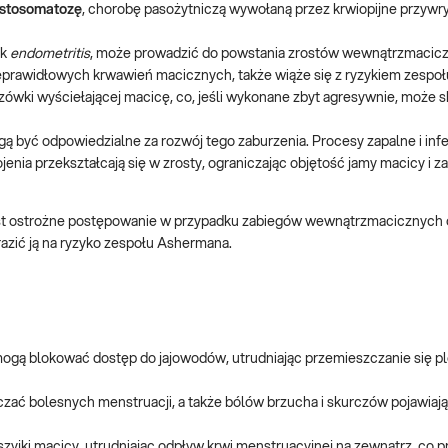
istosomatozę
, chorobę pasożytniczą wywołaną przez krwiopijne przywry
ak
endometritis
, może prowadzić do powstania zrostów wewnątrzmacic
ieprawidłowych krwawień macicznych, także wiąże się z ryzykiem zespo
zówki wyściełającej macicę, co, jeśli wykonane zbyt agresywnie, może
gą być odpowiedzialne za rozwój tego zaburzenia. Procesy zapalne i in
nia przekształcają się w zrosty, ograniczając objętość jamy macicy i za
 jest ostrożne postępowanie w przypadku zabiegów wewnątrzmacicznych 
azić ją na ryzyko zespołu Ashermana.
ogą blokować dostęp do jajowodów, utrudniając przemieszczanie się p
czać bolesnych menstruacji, a także bólów brzucha i skurczów pojawiaj
szyjki macicy, utrudniając odpływ krwi menstruacyjnej na zewnątrz, co 