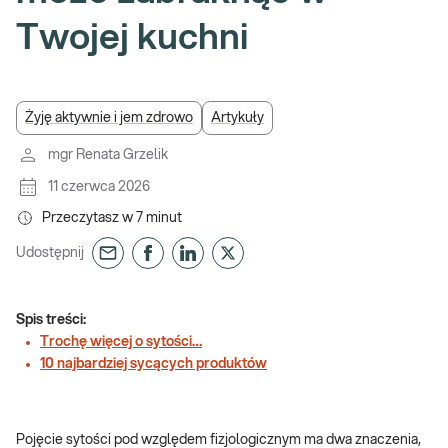
Twojej kuchni
Żyję aktywnie i jem zdrowo
Artykuły
mgr Renata Grzelik
11 czerwca 2026
Przeczytasz w
7
minut
Udostępnij
Spis treści:
Trochę więcej o sytości…
10 najbardziej sycących produktów
Pojęcie sytości pod względem fizjologicznym ma dwa znaczenia,