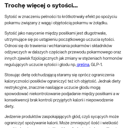
Trochę więcej o sytości…
Sytość w znaczeniu pełności to krótkotrwały efekt po spożyciu
pokarmu związany z wagą i objętością pokarmu w żołądku.
Sytość jako nasycenie między posiłkami jest długotrwałe,
utrzymujące się po ustąpieniu początkowego uczucia sytości.
Odnosi się do trawienia i wchłaniania pokarmów i składników
odżywczych w dalszych częściach przewodu pokarmowego oraz
innych zjawisk fizjologicznych jak zmiany w stężeniach hormonów
regulujących uczucie sytości i głodu np.
grelina
, GLP-1.
Stosując dietę odchudzającą staramy się oprócz ograniczenia
kaloryczności posiłków ograniczyć też ich objętość. Jednak diety
restrykcyjne, znacznie nasilające uczucie głodu mogą
spowodować niekontrolowanie podjadanie między posiłkami a w
konsekwencji brak kontroli przyjętych kalorii i niepowodzenie
diety.
Jedzenie produktów zaspokajających głód, czyli sycących może
ograniczyć spożywanie kalorii. Może zmniejszyć ilość i wielkość