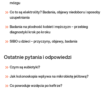
mózgu
– sprawdź PUNKTY PRZYJAZNE
dietetyka)
DZIECIOM. Wskazany: → Przed wizytą u
Co to są elektrolity? Badania, objawy niedoboru i sposoby
dietetyka i rozpoczęciem diety → W celu
Sprawdź
uzupełniania
zdiagnozowania
Badania na płodność kobiet i mężczyzn – przebieg
diagnostyki krok po kroku
SIBO u dzieci – przyczyny, objawy, badania
Ostatnie pytania i odpowiedzi
Czym są eubiotyki?
Jak kolonoskopia wpływa na mikrobiotę jelitową?
Co powoduje wzdęcia po kefirze?