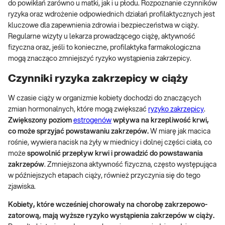
do powikłań zarówno u matki, jak i u płodu. Rozpoznanie czynników
ryzyka oraz wdrożenie odpowiednich działań profilaktycznych jest
kluczowe dla zapewnienia zdrowia i bezpieczeństwa w ciąży.
Regularne wizyty u lekarza prowadzącego ciążę, aktywność
fizyczna oraz, jeśli to konieczne, profilaktyka farmakologiczna
mogą znacząco zmniejszyć ryzyko wystąpienia zakrzepicy.
Czynniki ryzyka zakrzepicy w ciąży
W czasie ciąży w organizmie kobiety dochodzi do znaczących
zmian hormonalnych, które mogą zwiększać
ryzyko zakrzepicy
.
Zwiększony poziom
estrogenów
wpływa na krzepliwość krwi,
co może sprzyjać powstawaniu zakrzepów.
W miarę jak macica
rośnie, wywiera nacisk na żyły w miednicy i dolnej części ciała, co
może
spowolnić przepływ krwi i prowadzić do powstawania
zakrzepów
.
Zmniejszona aktywność fizyczna, często występująca
w późniejszych etapach ciąży, również przyczynia się do tego
zjawiska.
Kobiety, które wcześniej chorowały na chorobę zakrzepowo-
zatorową, mają wyższe ryzyko wystąpienia zakrzepów w ciąży.