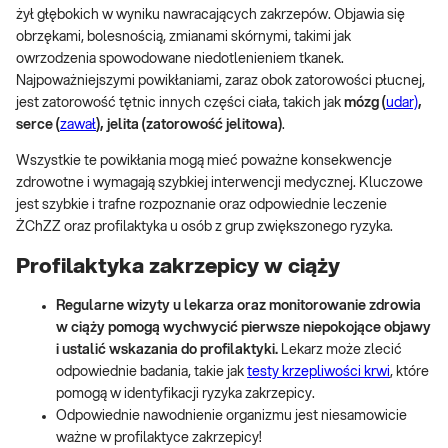
żył głębokich w wyniku nawracających zakrzepów. Objawia się
obrzękami, bolesnością, zmianami skórnymi, takimi jak
owrzodzenia spowodowane niedotlenieniem tkanek.
Najpoważniejszymi powikłaniami, zaraz obok zatorowości płucnej,
jest zatorowość tętnic innych części ciała, takich jak
mózg (
udar)
,
serce (
zawał
), jelita (zatorowość jelitowa)
.
Wszystkie te powikłania mogą mieć poważne konsekwencje
zdrowotne i wymagają szybkiej interwencji medycznej. Kluczowe
jest szybkie i trafne rozpoznanie oraz odpowiednie leczenie
ŻChZZ oraz profilaktyka u osób z grup zwiększonego ryzyka.
Profilaktyka zakrzepicy w ciąży
Regularne wizyty u lekarza oraz monitorowanie zdrowia
w ciąży pomogą wychwycić pierwsze niepokojące objawy
i ustalić wskazania do profilaktyki.
Lekarz może zlecić
odpowiednie badania, takie jak
testy krzepliwości krwi
, które
pomogą w identyfikacji ryzyka zakrzepicy.
Odpowiednie nawodnienie organizmu jest niesamowicie
ważne w profilaktyce zakrzepicy!