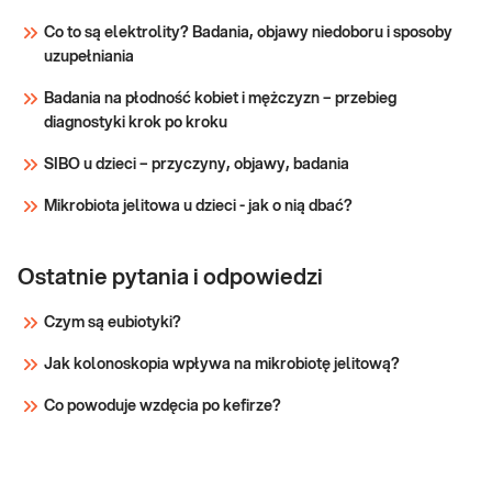
predyspozycje
do występowania zmian zakrzepowych
Co to są elektrolity? Badania, objawy niedoboru i sposoby
w układzie krążenia. Wrodzona trombofilia
do zakrzepicy,
uzupełniania
jest wynikiem wrodzonych
podstawowy
nieprawidłowości genów
Badania na płodność kobiet i mężczyzn – przebieg
odpowiedzialnych za produkcję czynników
Sprawdź
diagnostyki krok po kroku
regulujących krzepnięcie krwi. Choroba ta
SIBO u dzieci – przyczyny, objawy, badania
Mikrobiota jelitowa u dzieci - jak o nią dbać?
Ostatnie pytania i odpowiedzi
Czym są eubiotyki?
Jak kolonoskopia wpływa na mikrobiotę jelitową?
Co powoduje wzdęcia po kefirze?