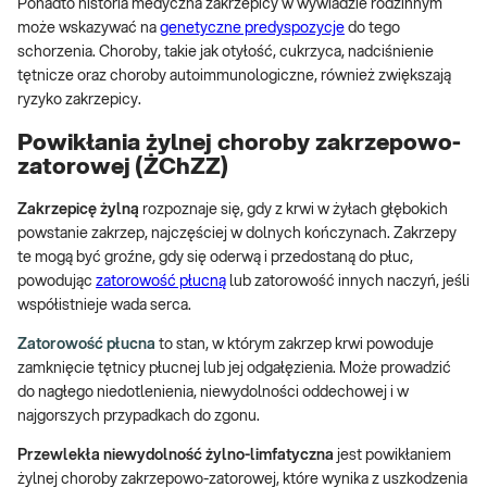
Ponadto historia medyczna zakrzepicy w wywiadzie rodzinnym
może wskazywać na
genetyczne predyspozycje
do tego
schorzenia. Choroby, takie jak otyłość, cukrzyca, nadciśnienie
tętnicze oraz choroby autoimmunologiczne, również zwiększają
ryzyko zakrzepicy.
Powikłania żylnej choroby zakrzepowo-
zatorowej (ŻChZZ)
Zakrzepicę żylną
rozpoznaje się, gdy z krwi w żyłach głębokich
powstanie zakrzep, najczęściej w dolnych kończynach. Zakrzepy
te mogą być groźne, gdy się oderwą i przedostaną do płuc,
powodując
zatorowość płucną
lub zatorowość innych naczyń, jeśli
współistnieje wada serca.
Zatorowość płucna
to stan, w którym zakrzep krwi powoduje
zamknięcie tętnicy płucnej lub jej odgałęzienia. Może prowadzić
do nagłego niedotlenienia, niewydolności oddechowej i w
najgorszych przypadkach do zgonu.
Przewlekła niewydolność żylno-limfatyczna
jest powikłaniem
żylnej choroby zakrzepowo-zatorowej,
które wynika z uszkodzenia