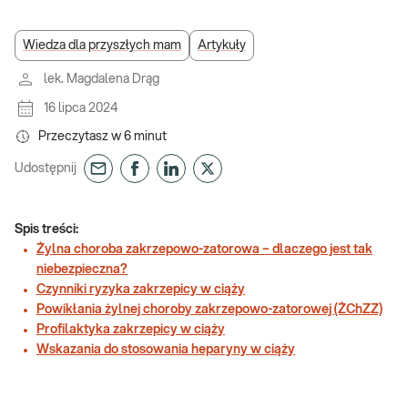
Wiedza dla przyszłych mam
Artykuły
lek. Magdalena Drąg
16 lipca 2024
Przeczytasz w
6
minut
Udostępnij
Spis treści:
Żylna choroba zakrzepowo-zatorowa – dlaczego jest tak
niebezpieczna?
Czynniki ryzyka zakrzepicy w ciąży
Powikłania żylnej choroby zakrzepowo-zatorowej (ŻChZZ)
Profilaktyka zakrzepicy w ciąży
Wskazania do stosowania heparyny w ciąży