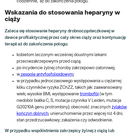
codziennie, aż do zakończenia połogu.
Wskazania do stosowania heparyny w
ciąży
Zaleca się stosowanie heparyny drobnocząsteczkowej w
dawce profilaktycznej przez cały okres ciąży oraz kontynuację
terapii aż do zakończenia połogu:
kobietom leczonym wcześniej doustnymi lekami
przeciwzakrzepowymi przed ciążą;
po incydencie żylnej choroby zakrzepowo-zatorowej;
w
zespole antyfosfolipidowym
;
w przypadku jednoczasowego występowania u ciężarnej
kilku czynników ryzyka ŻChZZ, takich jak: zaawansowany
wiek; wysokie BMI, występowanie
trombofilii
(w tym
niedobór białka C, S, mutacja czynnika V Leiden, mutacja
G20210A genu protrombiny); obecność znacznych
żylaków
kończyn dolnych
; unieruchomienie przez więcej niż 4 dni;
stan przedrzucawkowy; zakażenia czy odwodnienie.
W przypadku współistnienia zakrzepicy żylnej z ciążą lub