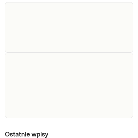
e-Pakiet dla
Dedykowany dla: Kobiet w ciąży Wskazany:
kobiet w ciąży
→ Do oceny ogólnego stanu zdrowia
kobiety w ciąży → Do oceny funkcji
(podstawowy)
poszczególnych narządów i układów, także
gruczołu – tarczycy, kluczowego dla
Sprawdź
przebiegu ciąży → Do wykrycia
ewentualnych niedoborów witam
e-Pakiet
genetyczne
Ostatnie wpisy
Nadkrzepliwość (trombofilia), to skłonność