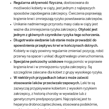
Regularna aktywność fizyczna
, dostosowana do
możliwości kobiety w ciąży, jest jednym z najlepszych
sposobów zapobiegania zakrzepicy. Ćwiczenia poprawiają
krążenie krwi i zmniejszają ryzyko powstawania zakrzepów.
Unikanie nadmiernego przyrostu masy ciała w ciąży jest
ważne dla zmniejszenia ryzyka zakrzepicy.
Otyłość jest
jednym z głównych czynników ryzyka tego schorzenia.
Długotrwałe siedzenie lub stanie może prowadzić do
spowolnienia przepływu krwi w kończynach dolnych.
Kobiety w ciąży powinny regularnie zmieniać pozycję, robić
przerwy na spacer i unikać długotrwałego unieruchomienia.
Specjalne pończochy uciskowe
mogą pomóc w poprawie
krążenia krwi i w zmniejszeniu ryzyka zakrzepicy. Są
szczególnie zalecane dla kobiet z grupy wysokiego ryzyka.
W niektórych przypadkach lekarz może zalecić
stosowanie leków przeciwzakrzepowych.
Leki te są
zazwyczaj przypisywane kobietom z wysokim ryzykiem
zakrzepicy, z historią choroby w wywiadzie lub z
genetycznymi predyspozycjami. Najczęściej jest to
heparyna drobnocząsteczkowa, stosowana podskórnie,