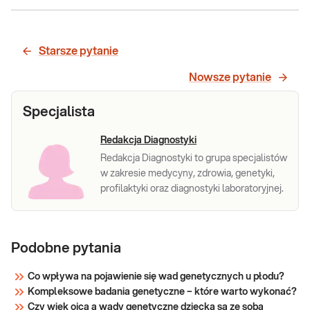
Rozmaz
Rozmaz krwi (manualnie). Rozmaz krwi jest to
szczegółowa oceną ilości i wyglądu komórek
krwi
krwi - leukocytów lub erytrocytów.
Starsze pytanie
Mikroskopową ocenę rozmazu krwi wykonuje się
w przypadku uzyskania nieprawidłowego wyniku
Sprawdź
Nowsze pytanie
Morfologii krwi w badaniu automaty
Specjalista
Redakcja Diagnostyki
Redakcja Diagnostyki to grupa specjalistów
w zakresie medycyny, zdrowia, genetyki,
profilaktyki oraz diagnostyki laboratoryjnej.
Podobne pytania
Co wpływa na pojawienie się wad genetycznych u płodu?
Kompleksowe badania genetyczne – które warto wykonać?
Czy wiek ojca a wady genetyczne dziecka są ze sobą