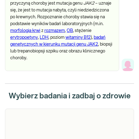
przyczyną choroby jest mutacja genu
JAK2
– uznaje
się, że jest to mutacja nabyta, czyli niedziedziczona
po krewnych. Rozpoznanie choroby stawia się na
podstawie wyników badań laboratoryjnych (m.in.
morfologia krwi
z
rozmazem
,
OB
, stężenie
erytropoetyny
,
LDH
, poziom
witaminy B12
),
badań
genetycznych w kierunku mutacji genu JAK2
, biopsji
lub trepanobiopsji szpiku oraz obrazu klinicznego
choroby.
Wybierz badania i zadbaj o zdrowie