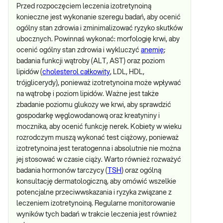
Przed rozpoczęciem leczenia izotretynoiną
konieczne jest wykonanie szeregu badań, aby ocenić
ogólny stan zdrowia i zminimalizować ryzyko skutków
ubocznych. Powinnaś wykonać: morfologię krwi, aby
ocenić ogólny stan zdrowia i wykluczyć
anemię
;
badania funkcji wątroby (ALT, AST) oraz poziom
lipidów (
cholesterol całkowity
, LDL, HDL,
trójglicerydy), ponieważ izotretynoina może wpływać
na wątrobę i poziom lipidów. Ważne jest także
zbadanie poziomu glukozy we krwi, aby sprawdzić
gospodarkę węglowodanową oraz kreatyniny i
mocznika, aby ocenić funkcję nerek. Kobiety w wieku
rozrodczym muszą wykonać test ciążowy, ponieważ
izotretynoina jest teratogenna i absolutnie nie można
jej stosować w czasie ciąży. Warto również rozważyć
badania hormonów tarczycy (
TSH
) oraz ogólną
konsultację dermatologiczną, aby omówić wszelkie
potencjalne przeciwwskazania i ryzyka związane z
leczeniem izotretynoiną. Regularne monitorowanie
wyników tych badań w trakcie leczenia jest również