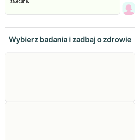
zalecane.
Wybierz badania i zadbaj o zdrowie
ALT
ALT. Oznaczenie aktywności enzymu
wątrobowego: aminotransferazy alaninowej
(ALT), przydatne w diagnostyce ostrych i
przewlekłych stanów zapalnych wątroby.
Sprawdź