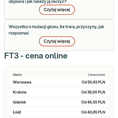
objawia i jak należy ją leczyć?
Czytaj więcej
Wszystko o mutacji głosu. Ile trwa, przyczyny, jak
rozpoznać
Czytaj więcej
FT3 - cena online
Miasto
Cena online
Warszawa
Od
50,83 PLN
Kraków
Od
38,00 PLN
Gdańsk
Od
46,55 PLN
Łódź
Od
40,85 PLN