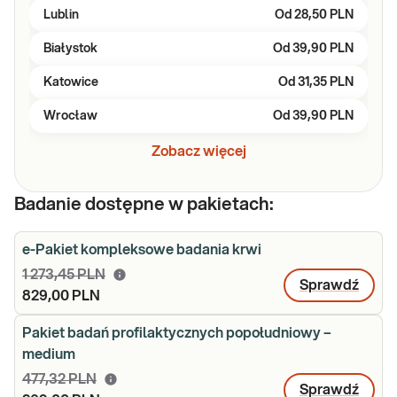
Lublin
Od
28,50 PLN
Białystok
Od
39,90 PLN
Katowice
Od
31,35 PLN
Wrocław
Od
39,90 PLN
Zobacz więcej
Badanie dostępne w pakietach:
e-Pakiet kompleksowe badania krwi
1 273,45 PLN
Sprawdź
829,00 PLN
Pakiet badań profilaktycznych popołudniowy –
medium
477,32 PLN
Sprawdź