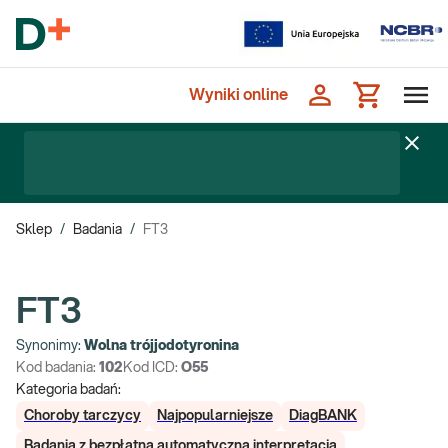
Wyniki online
Sklep
/
Badania
/
FT3
FT3
Synonimy:
Wolna trójjodotyronina
Kod badania:
102
Kod ICD:
O55
Kategoria badań:
Choroby tarczycy
Najpopularniejsze
DiagBANK
Badania z bezpłatną automatyczną interpretacją