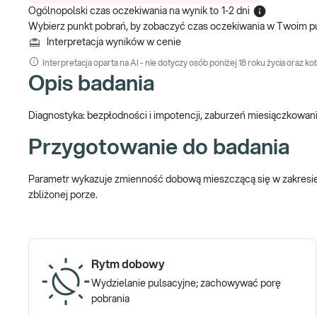
Ogólnopolski czas oczekiwania na wynik
to
1-2 dni
Wybierz punkt pobrań, by zobaczyć czas oczekiwania w Twoim p
Interpretacja wyników w cenie
Interpretacja oparta na AI - nie dotyczy osób poniżej 18 roku życia oraz kob
Opis badania
Diagnostyka: bezpłodności i impotencji, zaburzeń miesiączkowan
Przygotowanie do badania
Parametr wykazuje zmienność dobową mieszczącą się w zakresi
zbliżonej porze.
Rytm dobowy
Wydzielanie pulsacyjne; zachowywać porę
pobrania