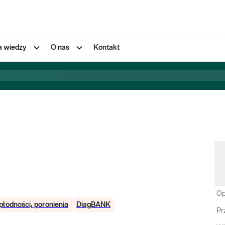
a wiedzy
O nas
Kontakt
Op
płodności, poronienia
DiagBANK
Pr