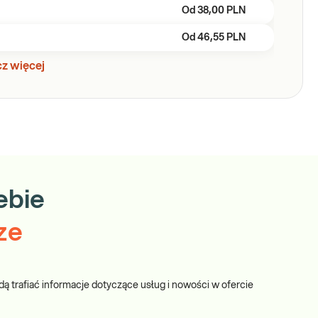
Od
38,00 PLN
Od
46,55 PLN
z więcej
ebie
ze
dą trafiać informacje dotyczące usług i nowości w ofercie