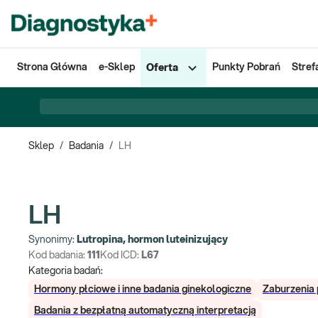
Strona Główna
e-Sklep
Punkty Pobrań
Stref
Oferta
Sklep
/
Badania
/
LH
LH
Synonimy:
Lutropina, hormon luteinizujący
Kod badania:
111
Kod ICD:
L67
Kategoria badań:
Hormony płciowe i inne badania ginekologiczne
Zaburzenia 
Badania z bezpłatną automatyczną interpretacją