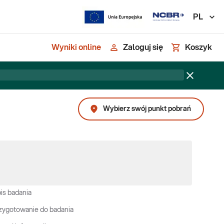
PL
Wyniki online
Zaloguj się
Koszyk
Wybierz swój punkt pobrań
is badania
zygotowanie do badania