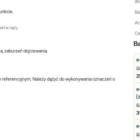
Wi
unkcie.
Ba
Ar
iet w ciąży.
Ce
Ba
ia, zaburzeń dojrzewania.
e
5
2
e referencyjnym. Należy dążyć do wykonywania oznaczeń o
e
(
6
3
e
9