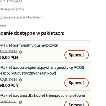
ęcej informacji
dania powiązane
tykuły powiązane z badaniem
nnik
danie dostępne w pakietach:
-Pakiet hormonalny dla mężczyzn
53,31 PLN
Sprawdź
99,00 PLN
-Pakiet badań wspierających diagnostykę PCOS
zespół policystycznych jajników)
82,51 PLN
Sprawdź
99,00 PLN
-Pakiet badania dla kobiet trenujących na siłowni
71,82 PLN
Sprawdź