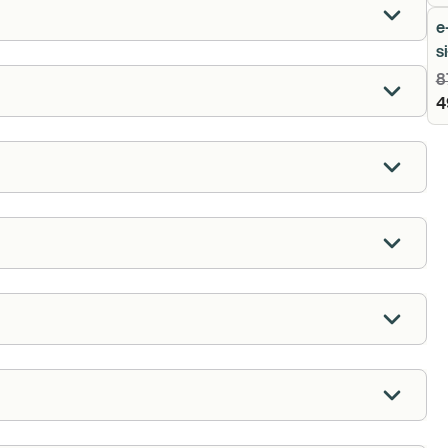
e
s
8
4