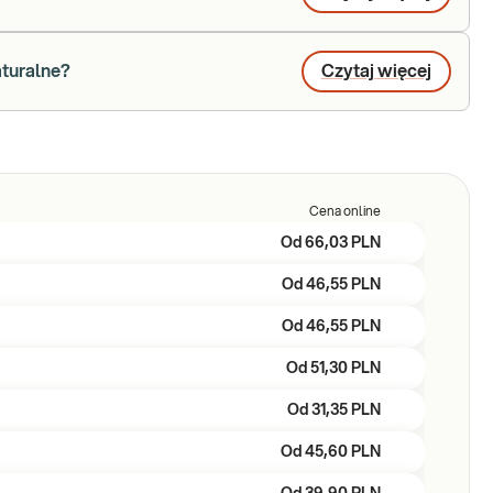
aturalne?
Czytaj więcej
Cena online
Od
66,03 PLN
Od
46,55 PLN
Od
46,55 PLN
Od
51,30 PLN
Od
31,35 PLN
Od
45,60 PLN