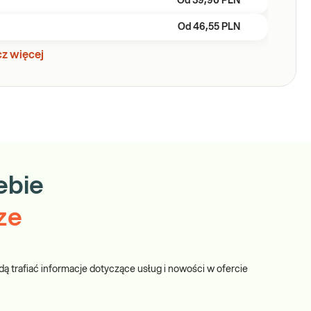
Od
39,90 PLN
Od
46,55 PLN
z więcej
ebie
ze
dą trafiać informacje dotyczące usług i nowości w ofercie