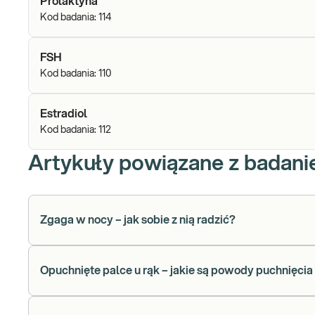
Prolaktyna
Kod badania:
114
FSH
Kod badania:
110
Estradiol
Kod badania:
112
Artykuły powiązane z badan
Zgaga w nocy – jak sobie z nią radzić?
Opuchnięte palce u rąk – jakie są powody puchnięci