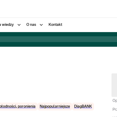
a wiedzy
O nas
Kontakt
Op
płodności, poronienia
Najpopularniejsze
DiagBANK
Pr