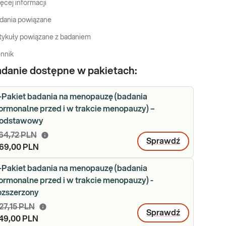
ęcej informacji
dania powiązane
tykuły powiązane z badaniem
nnik
danie dostępne w pakietach:
-Pakiet badania na menopauzę (badania
ormonalne przed i w trakcie menopauzy) –
odstawowy
64,72 PLN
Sprawdź
69,00 PLN
-Pakiet badania na menopauzę (badania
ormonalne przed i w trakcie menopauzy) -
ozszerzony
27,15 PLN
Sprawdź
49,00 PLN