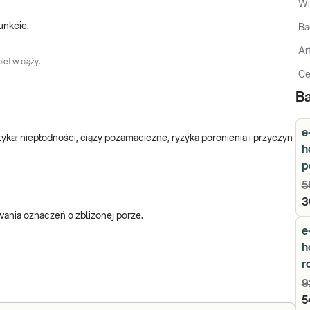
Wi
unkcie.
Ba
Ar
iet w ciąży.
Ce
Ba
e
tyka: niepłodności, ciąży pozamaciczne, ryzyka poronienia i przyczyn
h
p
5
3
nia oznaczeń o zbliżonej porze.
e
h
r
9
5