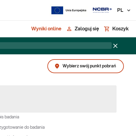
PL
Wyniki online
Zaloguj się
Koszyk
Wybierz swój punkt pobrań
is badania
zygotowanie do badania