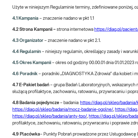
Użyte w niniejszym Regulaminie terminy, zdefiniowane poniżej, 
4.1 Kampania
– znaczenie nadano w pkt 1.1
4.2 Strona Kampanii –
strona internetowa
https://diag.pl/pacjen
4.3 Organizator
– znaczenie nadano w pkt 2.1.
4.4 Regulamin
– niniejszy regulamin, określający zasady i warunk
4.5 Okres Kampanii
– okres od godziny 00.00.01 dnia 01.01.2023 
4.6 Poradnik
– poradniki „DIAGNOSTYKA Zdrowia” dla kobiet i mę
4
.
7
E-Pakiet badań
– grupa Badań Laboratoryjnych, wskazanych 
służącą profilaktyce, zachowaniu, ratowaniu, przywracaniu i pop
4.8 Badania pojedyncze
– badania:
https://diag.pl/sklep/badania
https://diag.pl/sklep/badania/mocz-badanie-ogolne/
,
https://dia
https://diag.pl/sklep/badania/anty-tpo/
,
https://diag.pl/sklep/bad
profilaktyce, zachowaniu, ratowaniu, przywracaniu i poprawie zd
4.9 Placówka
– Punkty Pobrań prowadzone przez Usługodawcę lu