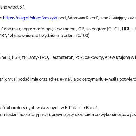
ne w pkt 5.1.
e:
https://diag.pl/sklep/koszyk/
pod „Wprowadź kod”, umożliwiający zaku
)” obejmującego: morfologię krwi (pełna), OB, lipidogram (CHOL, HDL, 
37,7 zł (słownie: sto trzydzieści siedem 70/100)
nę D, FSH, ft4, anty-TPO, Testosteron, PSA całkowity, Krew utajoną w 
nik musi podać imię oraz adres e-mail, a po otrzymaniu e-maila potwie
dań laboratoryjnych wskazanych w E-Pakiecie Badań,
ych Badań laboratoryjnych uprawniający okaziciela do wykonania powyż