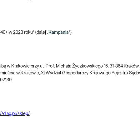
+ w 2023 roku” (dalej „
Kampania
”).
dzibą w Krakowie przy ul. Prof. Michała Życzkowskiego 16, 31-864 Krakó
mieścia w Krakowie, XI Wydział Gospodarczy Krajowego Rejestru Są
002130.
//diag.pl/sklep/
.