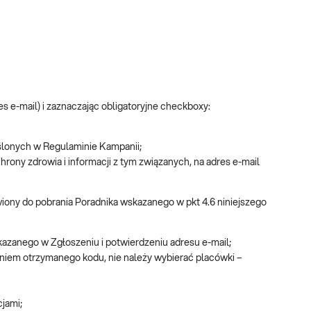
es e-mail) i zaznaczając obligatoryjne checkboxy:
lonych w Regulaminie Kampanii;
rony zdrowia i informacji z tym związanych, na adres e-mail
ony do pobrania Poradnika wskazanego w pkt 4.6 niniejszego
kazanego w Zgłoszeniu i potwierdzeniu adresu e-mail;
niem otrzymanego kodu, nie należy wybierać placówki –
jami;