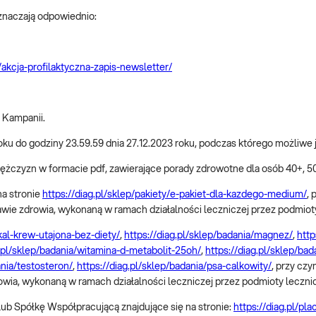
oznaczają odpowiednio:
t/akcja-profilaktyczna-zapis-newsletter/
i Kampanii.
roku do godziny 23.59.59 dnia 27.12.2023 roku, podczas którego możliwe 
żczyzn w formacie pdf, zawierające porady zdrowotne dla osób 40+, 50
na stronie
https://diag.pl/sklep/pakiety/e-pakiet-dla-kazdego-medium/
, 
rawie zdrowia, wykonaną w ramach działalności leczniczej przez podmiot
/kal-krew-utajona-bez-diety/
,
https://diag.pl/sklep/badania/magnez/
,
http
g.pl/sklep/badania/witamina-d-metabolit-25oh/
,
https://diag.pl/sklep/bad
ania/testosteron/
,
https://diag.pl/sklep/badania/psa-calkowity/
, przy cz
rowia, wykonaną w ramach działalności leczniczej przez podmioty leczni
b Spółkę Współpracującą znajdujące się na stronie:
https://diag.pl/pla