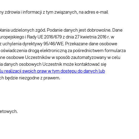
 zdrowia i informacji z tym związanych, na adres e-mail
wołania udzielonych zgód. Podanie danych jest dobrowolne. Dane
ejskiego i Rady UE 2016/679 z dnia 27 kwietnia 2016 r. w
az uchylenia dyrektywy 95/46/WE. Przekazane dane osobowe
ie oświadczenia drogą elektroniczną za pośrednictwem formularza
 dane osobowe Uczestników w sposób zautomatyzowany w celu
rzania danych osobowych Uczestnik może kontaktować się
lu realizacji swoich praw w tym dostępu do danych lub
ch będzie niezgodne z prawem.
netowych.