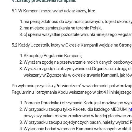
V. Zasady prowadzenia Kampanii.
5.1. W Kampanii może wziąć udział każdy, kto:
ma pełną zdolność do czynności prawnych, to jest ukończył
ma miejsce zamieszkania na terenie Polski,
c) spełnia wszystkie pozostałe warunki niniejszego Regula
5.2 Każdy Uczestnik, który w Okresie Kampanii wejdzie na Stronę 
Akceptuję Regulamin Kampanii;
Wyrażam zgodę na przetwarzanie moich danych osobowych
Wyrażam zgodę na otrzymywanie od Organizatora drogą elekt
wskazany w Zgłoszeniu w okresie trwania Kampanii, jak rów
Po wybraniu przycisku „Potwierdzam” w wiadomości potwierdzają
Regulaminu i otrzymania Kodu wskazanego w pkt 4.11 niniejszego 
Pobranie Poradnika i otrzymanie Kodu jest możliwe po wyp
W przypadku zakupu tylko Pakietu dla każdego MEDIUM:
h
powyższy pakiet można zrealizować w każdej placówce znaj
W przypadku zakupu pojedynczych badań, należy wybrać 
Wykonanie badań w ramach Kampanii wskazanych w pkt 4.11 