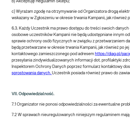
b) Akceptuję Regulamin Sklepu;
c) Wyrażam zgodę na otrzymywanie od Organizatora drogą elektron
wskazany w Zgłoszeniu w okresie trwania Kampanii, jak również po
6.3. Każdy Uczestnik ma prawo dostępu do treści swoich danych o
osobowe uczestników Kampanii nie będą udostępniane innym odbi
sprawie ochrony osób fizycznych w związku z przetwarzaniem 
będą przetwarzane w okresie trwania Kampanii, jak również po j
kontaktowego zamieszczonego pod adresem
https://diag.pl/pac
przesyłania zindywidualizowanych informacji dot. profilaktyki z
Inspektorem Ochrony Danych poprzez formularz kontaktowy do
sprostowania danych.
Uczestnik posiada również prawo do zawia
VII. Odpowiedzialność.
7.1 Organizator nie ponosi odpowiedzialności za ewentualne pro
7.2 W sprawach nieuregulowanych niniejszym regulaminem mają 