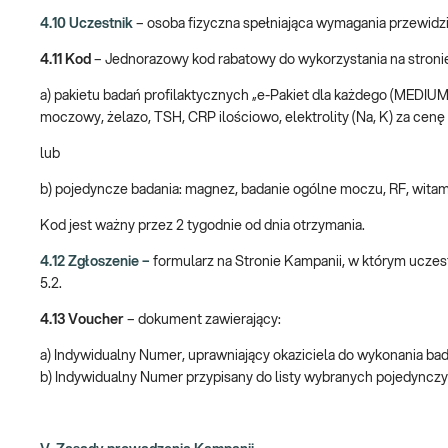
4.10 Uczestnik
– osoba fizyczna spełniająca wymagania przewidzia
4.11 Kod
– Jednorazowy kod rabatowy do wykorzystania na stroni
a) pakietu badań profilaktycznych „e-Pakiet dla każdego (MEDIUM
moczowy, żelazo, TSH, CRP ilościowo, elektrolity (Na, K) za cenę 1
lub
b) pojedyncze badania: magnez, badanie ogólne moczu, RF, witami
Kod jest ważny przez 2 tygodnie od dnia otrzymania.
4.12 Zgłoszenie –
formularz na Stronie Kampanii, w którym uczest
5.2.
4.13
Voucher
– dokument zawierający:
a) Indywidualny Numer, uprawniający okaziciela do wykonania ba
b) Indywidualny Numer przypisany do listy wybranych pojedyncz