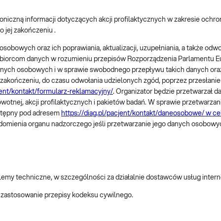
iczną informacji dotyczących akcji profilaktycznych w zakresie ochrony
 jej zakończeniu .
sobowych oraz ich poprawiania, aktualizacji, uzupełniania, a także od
orcom danych w rozumieniu przepisów Rozporządzenia Parlamentu Europ
danych osobowych i w sprawie swobodnego przepływu takich danych or
ej zakończeniu, do czasu odwołania udzielonych zgód, poprzez przesłan
jent/kontakt/formularz-reklamacyjny/
. Organizator będzie przetwarzał
drowotnej, akcji profilaktycznych i pakietów badań. W sprawie przetwa
stępny pod adresem
https://diag.pl/pacjent/kontakt/daneosobowe/ w ce
domienia organu nadzorczego jeśli przetwarzanie jego danych osobowy
blemy techniczne, w szczególności za działalnie dostawców usług inter
zastosowanie przepisy kodeksu cywilnego.