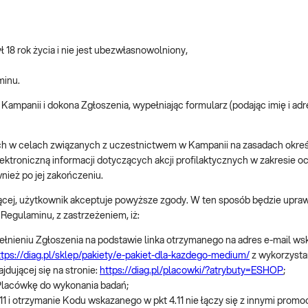
 18 rok życia i nie jest ubezwłasnowolniony,
minu.
Kampanii i dokona Zgłoszenia, wypełniając formularz (podając imię i adr
 w celach związanych z uczestnictwem w Kampanii na zasadach okreś
roniczną informacji dotyczących akcji profilaktycznych w zakresie och
nież po jej zakończeniu.
cej, użytkownik akceptuje powyższe zgody. W ten sposób będzie uprawi
Regulaminu, z zastrzeżeniem, iż:
ełnieniu Zgłoszenia na podstawie linka otrzymanego na adres e-mail ws
ttps://diag.pl/sklep/pakiety/e-pakiet-dla-kazdego-medium/
z wykorzysta
dującej się na stronie:
https://diag.pl/placowki/?atrybuty=ESHOP
;
Placówkę do wykonania badań;
i otrzymanie Kodu wskazanego w pkt 4.11 nie łączy się z innymi promoc