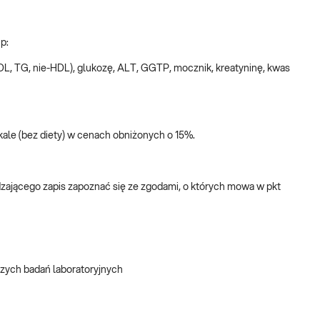
p:
LDL, TG, nie-HDL), glukozę, ALT, GGTP, mocznik, kreatyninę, kwas
kale (bez diety) w cenach obniżonych o 15%.
rdzającego zapis zapoznać się ze zgodami, o których mowa w pkt
szych badań laboratoryjnych