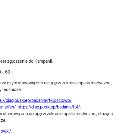
jest zgłoszenie do Kampanii.
+, 60+.
przy czym stanowią one usługę w zakresie opieki medycznej,
y lecznicze.
s://diag.pl/sklep/badania/rf-ilosciowo/
,
ania/fsh/
,
https://diag.pl/sklep/badania/ft4/
,
ym stanowią one usługę w zakresie opieki medycznej, służącą
cze.
cowki/
.