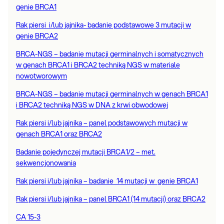
genie BRCA1
Rak piersi i/lub jajnika- badanie podstawowe 3 mutacji w
genie BRCA2
BRCA-NGS – badanie mutacji germinalnych i somatycznych
w genach BRCA1 i BRCA2 techniką NGS w materiale
nowotworowym
BRCA-NGS – badanie mutacji germinalnych w genach BRCA1
i BRCA2 techniką NGS w DNA z krwi obwodowej
Rak piersi i/lub jajnika – panel podstawowych mutacji w
genach BRCA1 oraz BRCA2
Badanie pojedynczej mutacji BRCA1/2 – met.
sekwencjonowania
Rak piersi i/lub jajnika – badanie 14 mutacji w genie BRCA1
Rak piersi i/lub jajnika – panel BRCA1 (14 mutacji) oraz BRCA2
CA 15-3