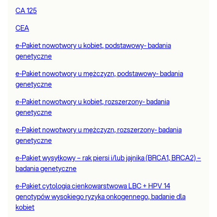
CA 125
CEA
e-Pakiet nowotwory u kobiet, podstawowy- badania
genetyczne
e-Pakiet nowotwory u mężczyzn, podstawowy- badania
genetyczne
e-Pakiet nowotwory u kobiet, rozszerzony- badania
genetyczne
e-Pakiet nowotwory u mężczyzn, rozszerzony- badania
genetyczne
e-Pakiet wysyłkowy – rak piersi i/lub jajnika (BRCA1, BRCA2) –
badania genetyczne
e-Pakiet cytologia cienkowarstwowa LBC + HPV 14
genotypów wysokiego ryzyka onkogennego, badanie dla
kobiet