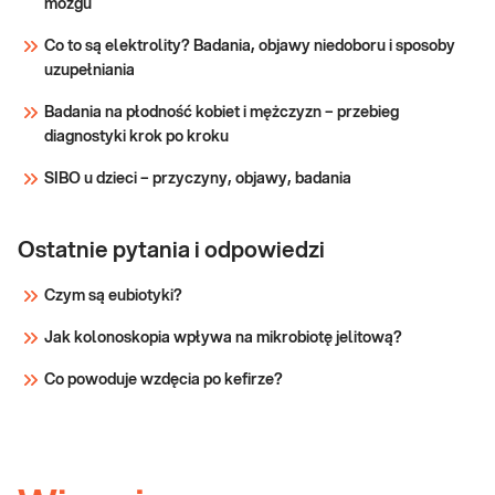
Określenie przyczyn nieprawidłowej
mózgu
Sprawdź
androgenizacji ustroju.
Co to są elektrolity? Badania, objawy niedoboru i sposoby
uzupełniania
Badania na płodność kobiet i mężczyzn – przebieg
diagnostyki krok po kroku
SIBO u dzieci – przyczyny, objawy, badania
Ostatnie pytania i odpowiedzi
Czym są eubiotyki?
Jak kolonoskopia wpływa na mikrobiotę jelitową?
Co powoduje wzdęcia po kefirze?