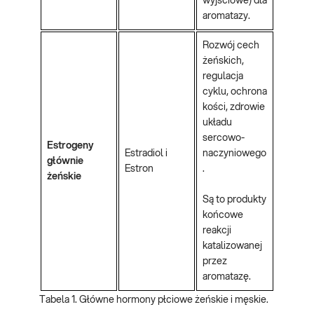
wyjściowe) dla
aromatazy.
Rozwój cech
żeńskich,
regulacja
cyklu, ochrona
kości, zdrowie
układu
sercowo-
Estrogeny
Estradiol i
naczyniowego
głównie
Estron
.
żeńskie
Są to produkty
końcowe
reakcji
katalizowanej
przez
aromatazę.
Tabela 1. Główne hormony płciowe żeńskie i męskie.