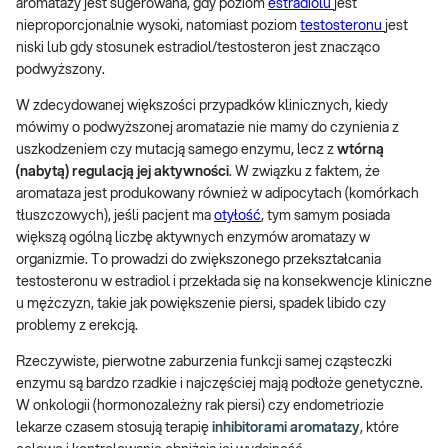
aromatazy jest sugerowana, gdy poziom
estradiolu
jest
nieproporcjonalnie wysoki, natomiast poziom
testosteronu
jest
niski lub gdy stosunek estradiol/testosteron jest znacząco
podwyższony.
W zdecydowanej większości przypadków klinicznych, kiedy
mówimy o podwyższonej aromatazie nie mamy do czynienia z
uszkodzeniem czy mutacją samego enzymu, lecz z
wtórną
(nabytą) regulacją jej aktywności
. W związku z faktem, że
aromataza jest produkowany również w adipocytach (komórkach
tłuszczowych), jeśli pacjent ma
otyłość
, tym samym posiada
większą ogólną liczbę aktywnych enzymów aromatazy w
organizmie. To prowadzi do zwiększonego przekształcania
testosteronu w estradiol i przekłada się na konsekwencje kliniczne
u mężczyzn, takie jak powiększenie piersi, spadek libido czy
problemy z erekcją.
Rzeczywiste, pierwotne zaburzenia funkcji samej cząsteczki
enzymu są bardzo rzadkie i najczęściej mają podłoże genetyczne.
W onkologii (hormonozależny rak piersi) czy endometriozie
lekarze czasem stosują terapię
inhibitorami aromatazy
, które