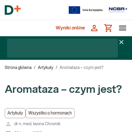
Wyniki online
Strona główna
/
Artykuły
/
Aromataza – czym jest?
Aromataza – czym jest?
Artykuły
Wszystko o hormonach
dr n. med. Iwona Chromik