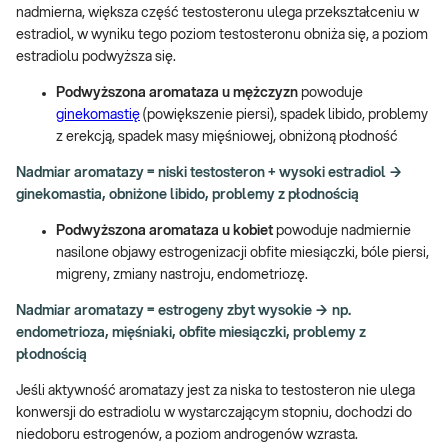
nadmierna, większa część testosteronu ulega przekształceniu w
estradiol, w wyniku tego poziom testosteronu obniża się, a poziom
estradiolu podwyższa się.
Podwyższona aromataza u mężczyzn
powoduje
ginekomastię
(powiększenie piersi), spadek libido, problemy
z erekcją, spadek masy mięśniowej, obniżoną płodność
Nadmiar aromatazy = niski testosteron + wysoki estradiol →
ginekomastia, obniżone libido, problemy z płodnością
Podwyższona aromataza u kobiet
powoduje nadmiernie
nasilone objawy estrogenizacji obfite miesiączki, bóle piersi,
migreny, zmiany nastroju, endometriozę.
Nadmiar aromatazy = estrogeny zbyt wysokie → np.
endometrioza, mięśniaki, obfite miesiączki, problemy z
płodnością
Jeśli aktywność aromatazy jest za niska to testosteron nie ulega
konwersji do estradiolu w wystarczającym stopniu, dochodzi do
niedoboru estrogenów, a poziom androgenów wzrasta.