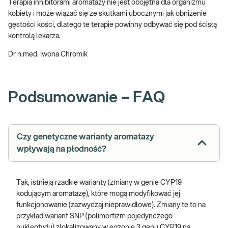
Terapia inhibitorami aromatazy nie jest obojętna dla organizmu
kobiety i może wiązać się ze skutkami ubocznymi jak obniżenie
gęstości kości, dlatego te terapie powinny odbywać się pod ścisłą
kontrolą lekarza.
Dr n.med. Iwona Chromik
Podsumowanie – FAQ
Czy genetyczne warianty aromatazy
wpływają na płodność?
Tak, istnieją rzadkie warianty (zmiany w genie CYP19
kodującym aromatazę), które mogą modyfikować jej
funkcjonowanie (zazwyczaj nieprawidłowe). Zmiany te to na
przykład wariant SNP (polimorfizm pojedynczego
nukleotydu) zlokalizowany w egzonie 3 genu CYP19 na