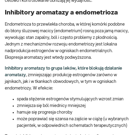
celowo i kontrolowanie obniżają jej wydajność.
Inhibitory aromatazy a endometrioza
Endometrioza to przewlekła choroba, w której komórki podobne
do błony śluzowej macicy (endometrium) rosną poza jamą macicy,
wywołując stan zapalny, ból i często problemy z płodnością.
Jednym z mechanizmów rozwoju endometriozy jest lokalna
nadprodukcja estrogenów w ogniskach endometrialnych.
Ekspresja aromatazy jest wtedy podwyższona.
Inhibitory aromatazy to grupa leków, które blokują działanie
aromatazy
, zmniejszając produkcję estrogenów zarówno w
jajnikach, jak i w tkankach obwodowych, w tym w ogniskach
endometriozy. W efekcie:
spada stężenie estrogenów stymulujących wzrost zmian
zmniejsza się ból miednicy mniejszej
hamuje się progresja choroby
może poprawiać się szansa na zajście w ciążę (u wybranych
pacjentek, w odpowiednich schematach terapeutycznych)