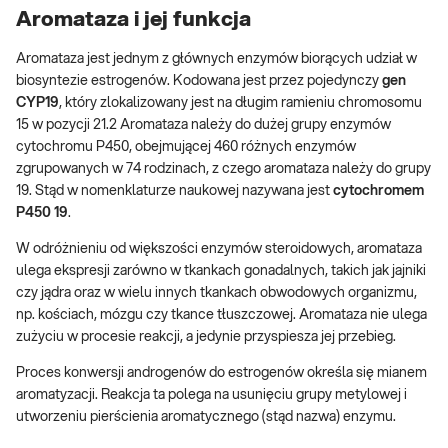
Aromataza i jej funkcja
Aromataza jest jednym z głównych enzymów biorących udział w
biosyntezie estrogenów. Kodowana jest przez pojedynczy
gen
CYP19
, który zlokalizowany jest na długim ramieniu chromosomu
15 w pozycji 21.2 Aromataza należy do dużej grupy enzymów
cytochromu P450, obejmującej 460 różnych enzymów
zgrupowanych w 74 rodzinach, z czego aromataza należy do grupy
19. Stąd w nomenklaturze naukowej nazywana jest
cytochromem
P450 19
.
W odróżnieniu od większości enzymów steroidowych, aromataza
ulega ekspresji zarówno w tkankach gonadalnych, takich jak jajniki
czy jądra oraz w wielu innych tkankach obwodowych organizmu,
np. kościach, mózgu czy tkance tłuszczowej. Aromataza nie ulega
zużyciu w procesie reakcji, a jedynie przyspiesza jej przebieg.
Proces konwersji androgenów do estrogenów określa się mianem
aromatyzacji. Reakcja ta polega na usunięciu grupy metylowej i
utworzeniu pierścienia aromatycznego (stąd nazwa) enzymu.