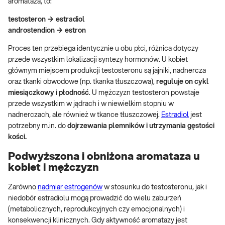
aromataza, to:
testosteron → estradiol
androstendion → estron
Proces ten przebiega identycznie u obu płci, różnica dotyczy
przede wszystkim lokalizacji syntezy hormonów. U kobiet
głównym miejscem produkcji testosteronu są jajniki, nadnercza
oraz tkanki obwodowe (np. tkanka tłuszczowa),
reguluje on cykl
miesiączkowy i płodność
. U mężczyzn testosteron powstaje
przede wszystkim w jądrach i w niewielkim stopniu w
nadnerczach, ale również w tkance tłuszczowej.
Estradiol
jest
potrzebny m.in. do
dojrzewania plemników i utrzymania gęstości
kości.
Podwyższona i obniżona aromataza u
kobiet i mężczyzn
Zarówno
nadmiar estrogenów
w stosunku do testosteronu, jak i
niedobór estradiolu mogą prowadzić do wielu zaburzeń
(metabolicznych, reprodukcyjnych czy emocjonalnych) i
konsekwencji klinicznych. Gdy aktywność aromatazy jest