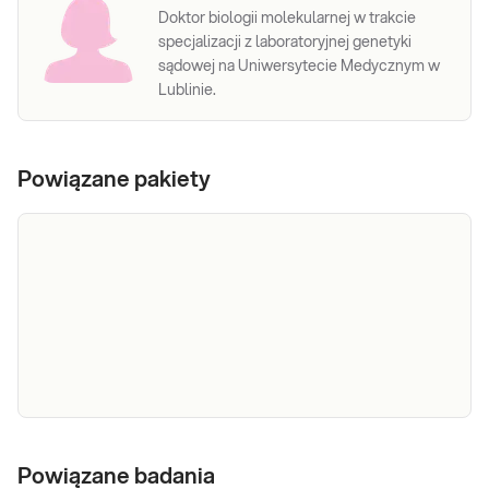
Doktor biologii molekularnej w trakcie
specjalizacji z laboratoryjnej genetyki
sądowej na Uniwersytecie Medycznym w
Lublinie.
Powiązane pakiety
e-Pakiet
Dedykowany dla: Mężczyzn w każdym wieku
hormonalny
Powiązane badania
Wskazany: → W diagnostyce zaburzeń