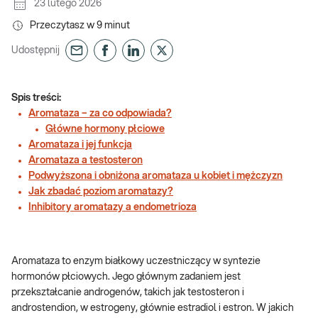
23 lutego 2026
Przeczytasz w
9
minut
Udostępnij
Spis treści:
Aromataza – za co odpowiada?
Główne hormony płciowe
Aromataza i jej funkcja
Aromataza a testosteron
Podwyższona i obniżona aromataza u kobiet i mężczyzn
Jak zbadać poziom aromatazy?
Inhibitory aromatazy a endometrioza
Aromataza to enzym białkowy uczestniczący w syntezie
hormonów płciowych. Jego głównym zadaniem jest
przekształcanie androgenów, takich jak testosteron i
androstendion, w estrogeny, głównie estradiol i estron. W jakich